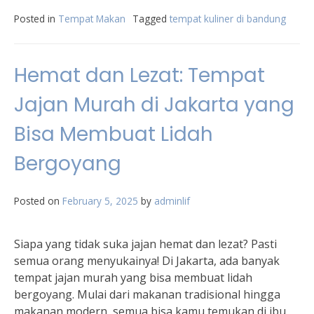
Posted in
Tempat Makan
Tagged
tempat kuliner di bandung
Hemat dan Lezat: Tempat
Jajan Murah di Jakarta yang
Bisa Membuat Lidah
Bergoyang
Posted on
February 5, 2025
by
adminlif
Siapa yang tidak suka jajan hemat dan lezat? Pasti
semua orang menyukainya! Di Jakarta, ada banyak
tempat jajan murah yang bisa membuat lidah
bergoyang. Mulai dari makanan tradisional hingga
makanan modern, semua bisa kamu temukan di ibu