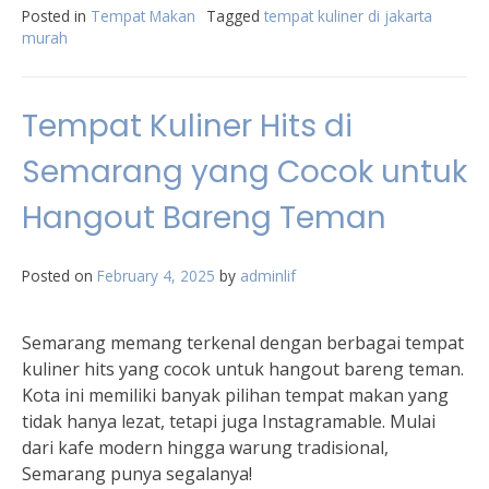
Posted in
Tempat Makan
Tagged
tempat kuliner di jakarta
murah
Tempat Kuliner Hits di
Semarang yang Cocok untuk
Hangout Bareng Teman
Posted on
February 4, 2025
by
adminlif
Semarang memang terkenal dengan berbagai tempat
kuliner hits yang cocok untuk hangout bareng teman.
Kota ini memiliki banyak pilihan tempat makan yang
tidak hanya lezat, tetapi juga Instagramable. Mulai
dari kafe modern hingga warung tradisional,
Semarang punya segalanya!