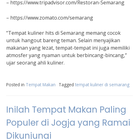
– https://www.tripadvisor.com/Restoran-Semarang
– https://www.zomato.com/semarang
“Tempat kuliner hits di Semarang memang cocok
untuk hangout bareng teman. Selain menyajikan
makanan yang lezat, tempat-tempat ini juga memiliki
atmosfer yang nyaman untuk berbincang-bincang,”
ujar seorang ahli kuliner.
Posted in
Tempat Makan
Tagged
tempat kuliner di semarang
Inilah Tempat Makan Paling
Populer di Jogja yang Ramai
Dikunjungi