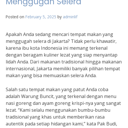
Menggugah Selera
Posted on
February 5, 2025
by
adminlif
Apakah Anda sedang mencari tempat makan yang
menggugah selera di Jakarta? Tidak perlu khawatir,
karena ibu kota Indonesia ini memang terkenal
dengan beragam kuliner lezat yang siap menyantap
lidah Anda. Dari makanan tradisional hingga makanan
internasional, Jakarta memiliki banyak pilihan tempat
makan yang bisa memuaskan selera Anda.
Salah satu tempat makan yang patut Anda coba
adalah Warung Buncit, yang terkenal dengan menu
nasi goreng dan ayam goreng krispi-nya yang sangat
lezat. “Kami selalu menggunakan bumbu-bumbu
tradisional yang khas untuk memberikan rasa
autentik pada setiap hidangan kami,” kata Pak Budi,