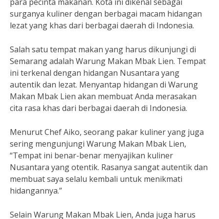
para pecinta makanan. Kota ini dikenal sebagai
surganya kuliner dengan berbagai macam hidangan
lezat yang khas dari berbagai daerah di Indonesia.
Salah satu tempat makan yang harus dikunjungi di
Semarang adalah Warung Makan Mbak Lien. Tempat
ini terkenal dengan hidangan Nusantara yang
autentik dan lezat. Menyantap hidangan di Warung
Makan Mbak Lien akan membuat Anda merasakan
cita rasa khas dari berbagai daerah di Indonesia.
Menurut Chef Aiko, seorang pakar kuliner yang juga
sering mengunjungi Warung Makan Mbak Lien,
“Tempat ini benar-benar menyajikan kuliner
Nusantara yang otentik. Rasanya sangat autentik dan
membuat saya selalu kembali untuk menikmati
hidangannya.”
Selain Warung Makan Mbak Lien, Anda juga harus