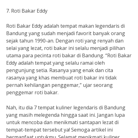
7. Roti Bakar Eddy
Roti Bakar Eddy adalah tempat makan legendaris di
Bandung yang sudah menjadi favorit banyak orang
sejak tahun 1990-an. Dengan roti yang renyah dan
selai yang lezat, roti bakar ini selalu menjadi pilihan
utama para pecinta roti bakar di Bandung. “Roti Bakar
Eddy adalah tempat yang selalu ramai oleh
pengunjung setia. Rasanya yang enak dan cita
rasanya yang khas membuat roti bakar ini tidak
pernah kehilangan penggemar,” ujar seorang
penggemar roti bakar.
Nah, itu dia 7 tempat kuliner legendaris di Bandung
yang masih melegenda hingga saat ini. Jangan lupa
untuk mencoba dan menikmati santapan lezat di
tempat-tempat tersebut ya! Semoga artikel ini
bermanfaat untukmu. Selamat menikmati kuliner