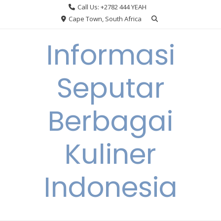
Skip
Call Us: +2782 444 YEAH
to
Cape Town, South Africa
content
Informasi
Seputar
Berbagai
Kuliner
Indonesia