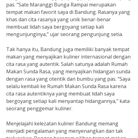
pas. “Sate Maranggi Bunga Rampai merupakan
tempat makan favorit saya di Bandung. Rasanya yang
khas dan cita rasanya yang unik benar-benar
membuat lidah saya bergoyang setiap kali
mengunjunginya,” ujar seorang pengunjung setia.
Tak hanya itu, Bandung juga memiliki banyak tempat
makan yang menyajikan kuliner internasional dengan
cita rasa yang autentik. Salah satunya adalah Rumah
Makan Sunda Rasa, yang menyajikan hidangan sunda
dengan rasa yang otentik dan bumbu yang pas. “Saya
selalu kembali ke Rumah Makan Sunda Rasa karena
cita rasa autentiknya yang membuat lidah saya
bergoyang setiap kali menyantap hidangannya,” kata
seorang penggemar kuliner.
Menjelajahi kelezatan kuliner Bandung memang
menjadi pengalaman yang menyenangkan dan tak