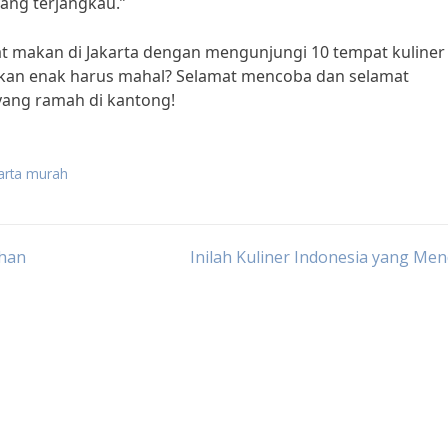
ang terjangkau.”
t makan di Jakarta dengan mengunjungi 10 tempat kuliner
akan enak harus mahal? Selamat mencoba dan selamat
yang ramah di kantong!
karta murah
ihan
Inilah Kuliner Indonesia yang Me