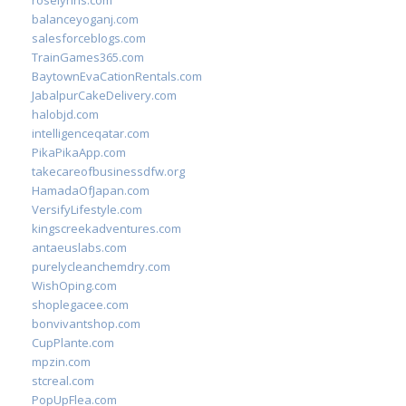
roselynns.com
balanceyoganj.com
salesforceblogs.com
TrainGames365.com
BaytownEvaCationRentals.com
JabalpurCakeDelivery.com
halobjd.com
intelligenceqatar.com
PikaPikaApp.com
takecareofbusinessdfw.org
HamadaOfJapan.com
VersifyLifestyle.com
kingscreekadventures.com
antaeuslabs.com
purelycleanchemdry.com
WishOping.com
shoplegacee.com
bonvivantshop.com
CupPlante.com
mpzin.com
stcreal.com
PopUpFlea.com