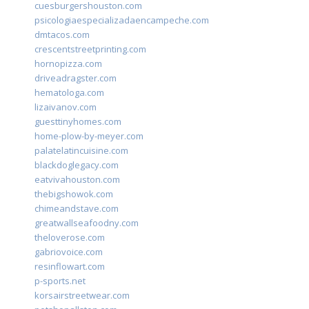
cuesburgershouston.com
psicologiaespecializadaencampeche.com
dmtacos.com
crescentstreetprinting.com
hornopizza.com
driveadragster.com
hematologa.com
lizaivanov.com
guesttinyhomes.com
home-plow-by-meyer.com
palatelatincuisine.com
blackdoglegacy.com
eatvivahouston.com
thebigshowok.com
chimeandstave.com
greatwallseafoodny.com
theloverose.com
gabriovoice.com
resinflowart.com
p-sports.net
korsairstreetwear.com