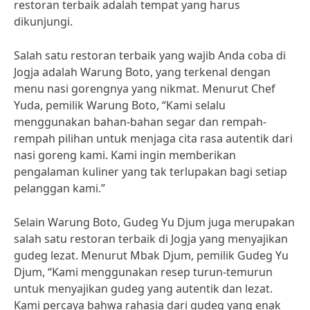
restoran terbaik adalah tempat yang harus
dikunjungi.
Salah satu restoran terbaik yang wajib Anda coba di
Jogja adalah Warung Boto, yang terkenal dengan
menu nasi gorengnya yang nikmat. Menurut Chef
Yuda, pemilik Warung Boto, “Kami selalu
menggunakan bahan-bahan segar dan rempah-
rempah pilihan untuk menjaga cita rasa autentik dari
nasi goreng kami. Kami ingin memberikan
pengalaman kuliner yang tak terlupakan bagi setiap
pelanggan kami.”
Selain Warung Boto, Gudeg Yu Djum juga merupakan
salah satu restoran terbaik di Jogja yang menyajikan
gudeg lezat. Menurut Mbak Djum, pemilik Gudeg Yu
Djum, “Kami menggunakan resep turun-temurun
untuk menyajikan gudeg yang autentik dan lezat.
Kami percaya bahwa rahasia dari gudeg yang enak