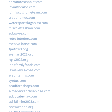
salvatoresinpoint.com
jovialfloralco.com
johnlscotthometeam.com
u-seehomes.com
watersportslagonissi.com
mischieffashion.com
eduwyre.com
retro-interiors.com
theblvd-boise.com
fpet2023.org
e-smart2022.org
ngrc2022.org
leesfamilyfoods.com
lewis-lewis-cpas.com
eleontennis.com
cyetus.com
bradfordshops.com
almadenranchsanjose.com
advocatevijay.com
adlibilimler2023.com
naswwebed.org