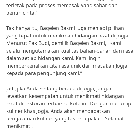
terletak pada proses memasak yang sabar dan
penuh cinta.”
Tak hanya itu, Bagelen Bakmi juga menjadi pilihan
yang tepat untuk menikmati hidangan lezat di Jogja.
Menurut Pak Budi, pemilik Bagelen Bakmi, “Kami
selalu mengutamakan kualitas bahan-bahan dan rasa
dalam setiap hidangan kami. Kami ingin
memperkenalkan cita rasa unik dari masakan Jogja
kepada para pengunjung kami.”
Jadi, jika Anda sedang berada di Jogja, jangan
lewatkan kesempatan untuk menikmati hidangan
lezat di restoran terbaik di kota ini. Dengan mencicipi
kuliner khas Jogja, Anda akan mendapatkan
pengalaman kuliner yang tak terlupakan. Selamat
menikmati!