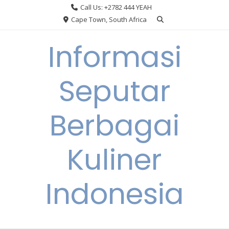
Skip
Call Us: +2782 444 YEAH
to
Cape Town, South Africa
content
Informasi
Seputar
Berbagai
Kuliner
Indonesia