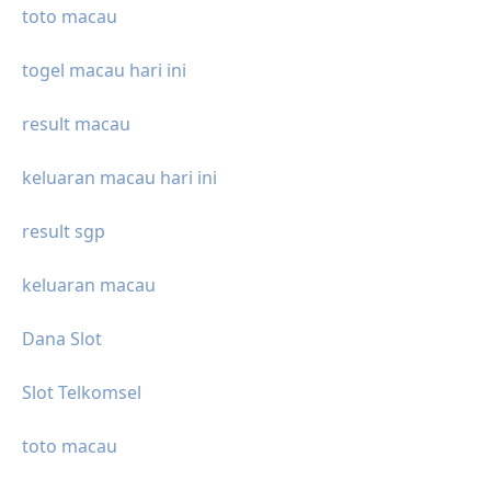
toto macau
togel macau hari ini
result macau
keluaran macau hari ini
result sgp
keluaran macau
Dana Slot
Slot Telkomsel
toto macau