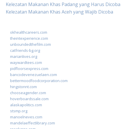
Kelezatan Makanan Khas Padang yang Harus Dicoba
Kelezatan Makanan Khas Aceh yang Wajib Dicoba
okhealthcareers.com
theintexperience.com
unboundedthefilm.com
catfriends-bg.org
marianlives.org
waywardtees.com
pidfloorsexpress.com
bancodevenezuelaen.com
bettermoodfoodcorporation.com
hingstonnt.com
chooseagender.com
hoverboardssale.com
alaskapolitics.com
stsmp.org
manoelneves.com
mandelaeffectlibrary.com