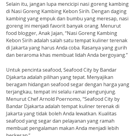
Selain itu, jangan lupa mencicipi nasi goreng kambing
di Nasi Goreng Kambing Kebon Sirih. Dengan daging
kambing yang empuk dan bumbu yang meresap, nasi
goreng ini menjadi favorit banyak orang. Menurut
food blogger, Anak Jajan, “Nasi Goreng Kambing
Kebon Sirih adalah salah satu tempat kuliner terenak
di Jakarta yang harus Anda coba. Rasanya yang gurih
dan beraroma khas membuat lidah Anda bergoyang.”
Untuk pencinta seafood, Seafood City by Bandar
Djakarta adalah pilihan yang tepat. Menyajikan
beragam hidangan seafood segar dengan harga yang
terjangkau, tempat ini selalu ramai pengunjung.
Menurut Chef Arnold Poernomo, “Seafood City by
Bandar Djakarta adalah tempat kuliner terenak di
Jakarta yang tidak boleh Anda lewatkan. Kualitas
seafood yang segar dan pelayanan yang ramah
membuat pengalaman makan Anda menjadi lebih
berkesan.”