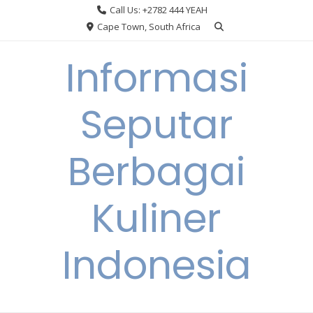
Skip
Call Us: +2782 444 YEAH
to
Cape Town, South Africa
content
Informasi
Seputar
Berbagai
Kuliner
Indonesia