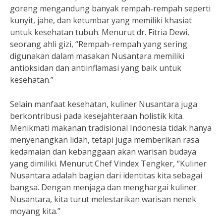
goreng mengandung banyak rempah-rempah seperti
kunyit, jahe, dan ketumbar yang memiliki khasiat
untuk kesehatan tubuh. Menurut dr. Fitria Dewi,
seorang ahli gizi, “Rempah-rempah yang sering
digunakan dalam masakan Nusantara memiliki
antioksidan dan antiinflamasi yang baik untuk
kesehatan.”
Selain manfaat kesehatan, kuliner Nusantara juga
berkontribusi pada kesejahteraan holistik kita.
Menikmati makanan tradisional Indonesia tidak hanya
menyenangkan lidah, tetapi juga memberikan rasa
kedamaian dan kebanggaan akan warisan budaya
yang dimiliki. Menurut Chef Vindex Tengker, “Kuliner
Nusantara adalah bagian dari identitas kita sebagai
bangsa. Dengan menjaga dan menghargai kuliner
Nusantara, kita turut melestarikan warisan nenek
moyang kita.”