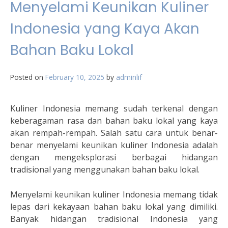
Menyelami Keunikan Kuliner
Indonesia yang Kaya Akan
Bahan Baku Lokal
Posted on
February 10, 2025
by
adminlif
Kuliner Indonesia memang sudah terkenal dengan
keberagaman rasa dan bahan baku lokal yang kaya
akan rempah-rempah. Salah satu cara untuk benar-
benar menyelami keunikan kuliner Indonesia adalah
dengan mengeksplorasi berbagai hidangan
tradisional yang menggunakan bahan baku lokal.
Menyelami keunikan kuliner Indonesia memang tidak
lepas dari kekayaan bahan baku lokal yang dimiliki.
Banyak hidangan tradisional Indonesia yang