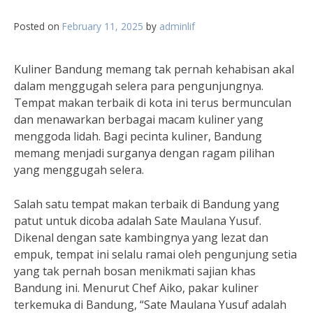
Posted on
February 11, 2025
by
adminlif
Kuliner Bandung memang tak pernah kehabisan akal
dalam menggugah selera para pengunjungnya.
Tempat makan terbaik di kota ini terus bermunculan
dan menawarkan berbagai macam kuliner yang
menggoda lidah. Bagi pecinta kuliner, Bandung
memang menjadi surganya dengan ragam pilihan
yang menggugah selera.
Salah satu tempat makan terbaik di Bandung yang
patut untuk dicoba adalah Sate Maulana Yusuf.
Dikenal dengan sate kambingnya yang lezat dan
empuk, tempat ini selalu ramai oleh pengunjung setia
yang tak pernah bosan menikmati sajian khas
Bandung ini. Menurut Chef Aiko, pakar kuliner
terkemuka di Bandung, “Sate Maulana Yusuf adalah