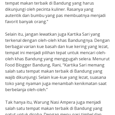
tempat makan terbaik di Bandung yang harus
dikunjungi oleh pecinta kuliner. Rasanya yang
autentik dan bumbu yang pas membuatnya menjadi
favorit banyak orang.”
Selain itu, jangan lewatkan juga Kartika Sari yang
terkenal dengan oleh-oleh khas Bandungnya. Dengan
berbagai varian kue basah dan kue kering yang lezat,
tempat ini menjadi pilihan tepat untuk mencari oleh-
oleh khas Bandung yang menggugah selera. Menurut
Food Blogger Bandung, Rani, “Kartika Sari memang
salah satu tempat makan terbaik di Bandung yang
wajib dikunjungi. Selain kue-kue yang lezat, suasana
toko yang nyaman juga menambah kenikmatan saat
berbelanja oleh-oleh.”
Tak hanya itu, Warung Nasi Ampera juga menjadi
salah satu tempat makan terbaik di Bandung yang
patut untuk dicoba. Dengan menu nasi timbel dan