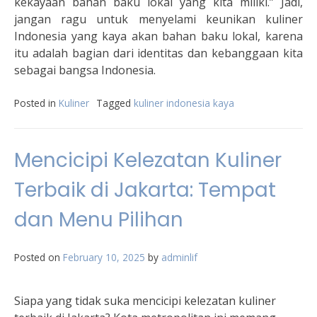
kekayaan bahan baku lokal yang kita miliki.” Jadi,
jangan ragu untuk menyelami keunikan kuliner
Indonesia yang kaya akan bahan baku lokal, karena
itu adalah bagian dari identitas dan kebanggaan kita
sebagai bangsa Indonesia.
Posted in
Kuliner
Tagged
kuliner indonesia kaya
Mencicipi Kelezatan Kuliner
Terbaik di Jakarta: Tempat
dan Menu Pilihan
Posted on
February 10, 2025
by
adminlif
Siapa yang tidak suka mencicipi kelezatan kuliner