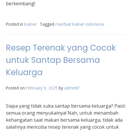
berkembang!
Posted in
Kuliner
Tagged
manfaat kuliner indonesia
Resep Terenak yang Cocok
untuk Santap Bersama
Keluarga
Posted on
February 9, 2025
by
adminlif
Siapa yang tidak suka santap bersama keluarga? Pasti
semua orang menyukainya! Nah, untuk menambah
kehangatan saat makan bersama keluarga, tidak ada
salahnya mencoba resep terenak yang cocok untuk