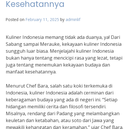
Kesehatannya
Posted on
February 11, 2025
by
adminlif
Kuliner Indonesia memang tidak ada duanya, ya! Dari
Sabang sampai Merauke, kekayaan kuliner Indonesia
sungguh luar biasa. Menjelajahi kuliner Indonesia
bukan hanya tentang mencicipi rasa yang lezat, tetapi
juga tentang menemukan kekayaan budaya dan
manfaat kesehatannya.
Menurut Chef Bara, salah satu koki terkemuka di
Indonesia, kuliner Indonesia adalah cerminan dari
keberagaman budaya yang ada di negeri ini. “Setiap
hidangan memiliki cerita dan filosofi tersendiri.
Misalnya, rendang dari Padang yang melambangkan
keuletan dan ketabahan, atau soto dari Jawa yang
mewakili kehangatan dan keramahan,” ujar Chef Bara.