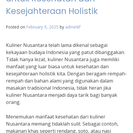
Kesejahteraan Holistik
Posted on
February 9, 2025
by
adminlif
Kuliner Nusantara telah lama dikenal sebagai
kekayaan budaya Indonesia yang patut dibanggakan.
Tidak hanya lezat, kuliner Nusantara juga memiliki
manfaat yang luar biasa untuk kesehatan dan
kesejahteraan holistik kita. Dengan beragam rempah-
rempah dan bahan alami yang digunakan dalam
masakan tradisional Indonesia, tidak heran jika
kuliner Nusantara menjadi daya tarik bagi banyak
orang.
Menemukan manfaat kesehatan dari kuliner
Nusantara memang tidaklah sulit. Sebagai contoh,
makanan khas seperti rendang, soto, atau nasi