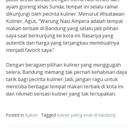
ayam goreng khas Sunda, tempat ini selalu ramai
dikunjungi oleh pecinta kuliner. Menurut Wisatawan
Kuliner, Agus, “Warung Nasi Ampera adalah tempat
makan terbaik di Bandung yang selalu jadi pilihan
saya saat berkunjung ke kota ini. Rasanya yang
autentik dan harga yang terjangkau membuatnya
menjadi favorit saya.”
Dengan beragam pilihan kuliner yang menggugah
selera, Bandung memang tak pernah kehabisan daya
tarik bagi pecinta kuliner. Jadi, jangan ragu untuk
mencoba berbagai tempat makan terbaik di kota ini
dan nikmati sensasi kuliner yang tak terlupakan.
Posted in
Kuliner
Tagged
kuliner paling enak di bandung