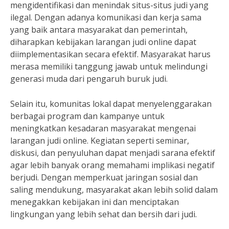
mengidentifikasi dan menindak situs-situs judi yang
ilegal. Dengan adanya komunikasi dan kerja sama
yang baik antara masyarakat dan pemerintah,
diharapkan kebijakan larangan judi online dapat
diimplementasikan secara efektif. Masyarakat harus
merasa memiliki tanggung jawab untuk melindungi
generasi muda dari pengaruh buruk judi.
Selain itu, komunitas lokal dapat menyelenggarakan
berbagai program dan kampanye untuk
meningkatkan kesadaran masyarakat mengenai
larangan judi online. Kegiatan seperti seminar,
diskusi, dan penyuluhan dapat menjadi sarana efektif
agar lebih banyak orang memahami implikasi negatif
berjudi. Dengan memperkuat jaringan sosial dan
saling mendukung, masyarakat akan lebih solid dalam
menegakkan kebijakan ini dan menciptakan
lingkungan yang lebih sehat dan bersih dari judi.