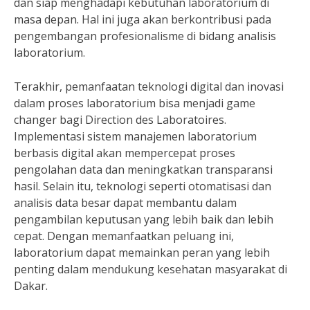
dan siap menghadapi kebutuhan laboratorium di
masa depan. Hal ini juga akan berkontribusi pada
pengembangan profesionalisme di bidang analisis
laboratorium.
Terakhir, pemanfaatan teknologi digital dan inovasi
dalam proses laboratorium bisa menjadi game
changer bagi Direction des Laboratoires.
Implementasi sistem manajemen laboratorium
berbasis digital akan mempercepat proses
pengolahan data dan meningkatkan transparansi
hasil. Selain itu, teknologi seperti otomatisasi dan
analisis data besar dapat membantu dalam
pengambilan keputusan yang lebih baik dan lebih
cepat. Dengan memanfaatkan peluang ini,
laboratorium dapat memainkan peran yang lebih
penting dalam mendukung kesehatan masyarakat di
Dakar.