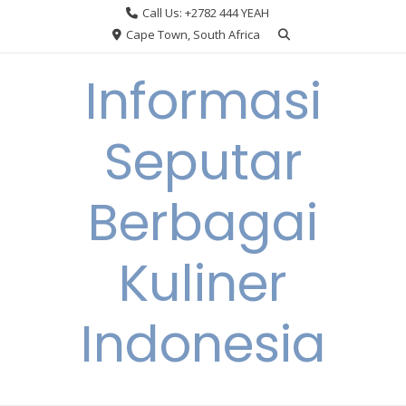
Skip
Call Us: +2782 444 YEAH
to
Cape Town, South Africa
content
Informasi
Seputar
Berbagai
Kuliner
Indonesia