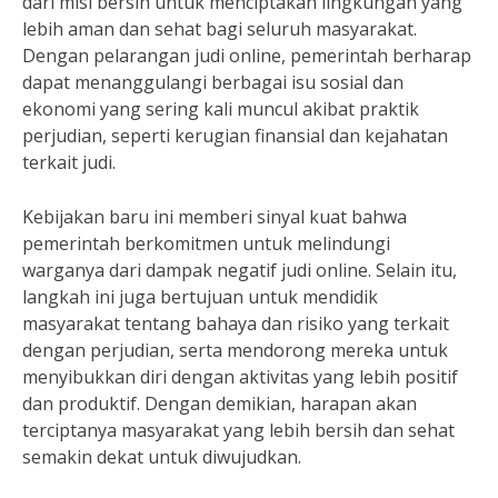
dari misi bersih untuk menciptakan lingkungan yang
lebih aman dan sehat bagi seluruh masyarakat.
Dengan pelarangan judi online, pemerintah berharap
dapat menanggulangi berbagai isu sosial dan
ekonomi yang sering kali muncul akibat praktik
perjudian, seperti kerugian finansial dan kejahatan
terkait judi.
Kebijakan baru ini memberi sinyal kuat bahwa
pemerintah berkomitmen untuk melindungi
warganya dari dampak negatif judi online. Selain itu,
langkah ini juga bertujuan untuk mendidik
masyarakat tentang bahaya dan risiko yang terkait
dengan perjudian, serta mendorong mereka untuk
menyibukkan diri dengan aktivitas yang lebih positif
dan produktif. Dengan demikian, harapan akan
terciptanya masyarakat yang lebih bersih dan sehat
semakin dekat untuk diwujudkan.