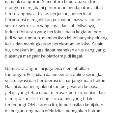
dampak campuran. Sementara beberapa sektor
mungkin mengalami penurunan pendapatan akibat
berkurangnya aktivitas perjudian, pemerintah
berpotensi mengalihkan perhatian masyarakat ke
sektor-sektor lain yang legal dan sah. Misalnya,
industri hiburan yang berfokus pada kegiatan non-
judi dapat tumbuh, memberikan lebih banyak peluang
kerja dan meningkatkan perekonomian lokal. Selain
itu, tindakan ini juga dapat menekan arus uang yang
biasanya mengalir ke platform judi ilegal.
Namun, larangan ini juga bisa menimbulkan
tantangan. Perjudian dalam bentuk online seringkali
sulit diawasi dan beroperasi di luar jangkauan hukum.
Hal ini dapat mengakibatkan pergeseran ke pasar
gelap, yang tetap dapat merusak perekonomian dan
menciptakan risiko bagi konsumen yang tidak
terlindungi. Oleh karena itu, keberhasilan kebijakan
ini bergantung pada efektivitas penegakan hukum