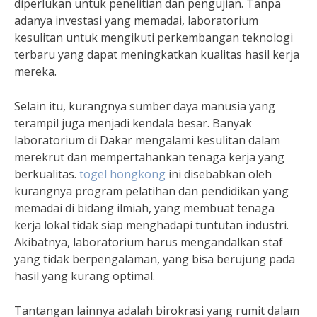
diperlukan untuk penelitian dan pengujian. Tanpa
adanya investasi yang memadai, laboratorium
kesulitan untuk mengikuti perkembangan teknologi
terbaru yang dapat meningkatkan kualitas hasil kerja
mereka.
Selain itu, kurangnya sumber daya manusia yang
terampil juga menjadi kendala besar. Banyak
laboratorium di Dakar mengalami kesulitan dalam
merekrut dan mempertahankan tenaga kerja yang
berkualitas.
togel hongkong
ini disebabkan oleh
kurangnya program pelatihan dan pendidikan yang
memadai di bidang ilmiah, yang membuat tenaga
kerja lokal tidak siap menghadapi tuntutan industri.
Akibatnya, laboratorium harus mengandalkan staf
yang tidak berpengalaman, yang bisa berujung pada
hasil yang kurang optimal.
Tantangan lainnya adalah birokrasi yang rumit dalam