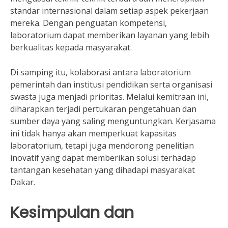
standar internasional dalam setiap aspek pekerjaan
mereka. Dengan penguatan kompetensi,
laboratorium dapat memberikan layanan yang lebih
berkualitas kepada masyarakat.
Di samping itu, kolaborasi antara laboratorium
pemerintah dan institusi pendidikan serta organisasi
swasta juga menjadi prioritas. Melalui kemitraan ini,
diharapkan terjadi pertukaran pengetahuan dan
sumber daya yang saling menguntungkan. Kerjasama
ini tidak hanya akan memperkuat kapasitas
laboratorium, tetapi juga mendorong penelitian
inovatif yang dapat memberikan solusi terhadap
tantangan kesehatan yang dihadapi masyarakat
Dakar.
Kesimpulan dan