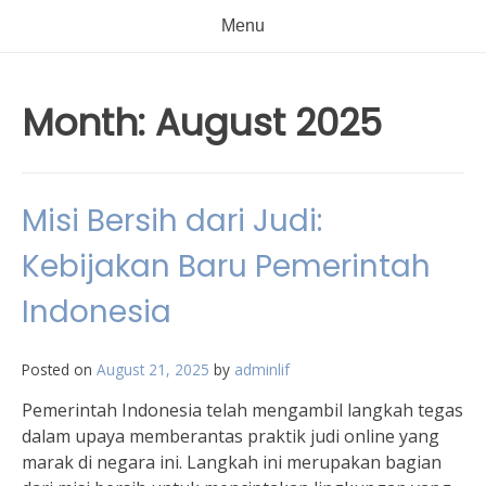
Menu
Month:
August 2025
Misi Bersih dari Judi:
Kebijakan Baru Pemerintah
Indonesia
Posted on
August 21, 2025
by
adminlif
Pemerintah Indonesia telah mengambil langkah tegas
dalam upaya memberantas praktik judi online yang
marak di negara ini. Langkah ini merupakan bagian