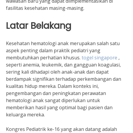
wawasan baru yang dapat diimplementasikan di
fasilitas kesehatan masing-masing.
Latar Belakang
Kesehatan hematologi anak merupakan salah satu
aspek penting dalam praktik pediatri yang
membutuhkan perhatian khusus.
togel singapore
,
seperti anemia, leukemik, dan gangguan koagulasi,
sering kali dihadapi oleh anak-anak dan dapat
berdampak signifikan terhadap perkembangan dan
kualitas hidup mereka. Dalam konteks ini,
pengembangan dan peningkatan perawatan
hematologi anak sangat diperlukan untuk
memberikan hasil yang optimal bagi pasien dan
keluarga mereka.
Kongres Pediatrik ke-16 yang akan datang adalah