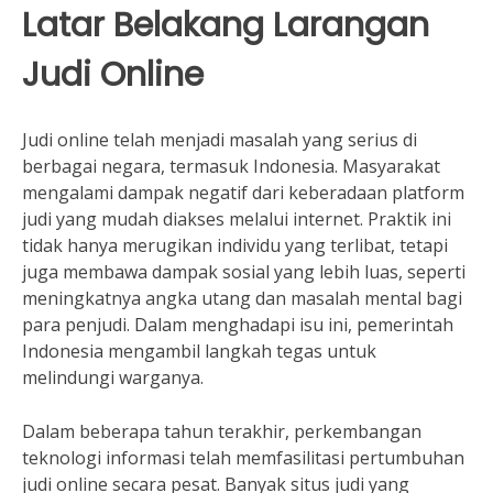
Latar Belakang Larangan
Judi Online
Judi online telah menjadi masalah yang serius di
berbagai negara, termasuk Indonesia. Masyarakat
mengalami dampak negatif dari keberadaan platform
judi yang mudah diakses melalui internet. Praktik ini
tidak hanya merugikan individu yang terlibat, tetapi
juga membawa dampak sosial yang lebih luas, seperti
meningkatnya angka utang dan masalah mental bagi
para penjudi. Dalam menghadapi isu ini, pemerintah
Indonesia mengambil langkah tegas untuk
melindungi warganya.
Dalam beberapa tahun terakhir, perkembangan
teknologi informasi telah memfasilitasi pertumbuhan
judi online secara pesat. Banyak situs judi yang