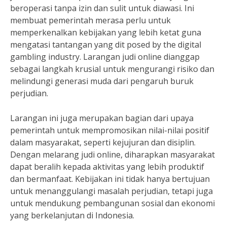
beroperasi tanpa izin dan sulit untuk diawasi. Ini
membuat pemerintah merasa perlu untuk
memperkenalkan kebijakan yang lebih ketat guna
mengatasi tantangan yang dit posed by the digital
gambling industry. Larangan judi online dianggap
sebagai langkah krusial untuk mengurangi risiko dan
melindungi generasi muda dari pengaruh buruk
perjudian.
Larangan ini juga merupakan bagian dari upaya
pemerintah untuk mempromosikan nilai-nilai positif
dalam masyarakat, seperti kejujuran dan disiplin.
Dengan melarang judi online, diharapkan masyarakat
dapat beralih kepada aktivitas yang lebih produktif
dan bermanfaat. Kebijakan ini tidak hanya bertujuan
untuk menanggulangi masalah perjudian, tetapi juga
untuk mendukung pembangunan sosial dan ekonomi
yang berkelanjutan di Indonesia.