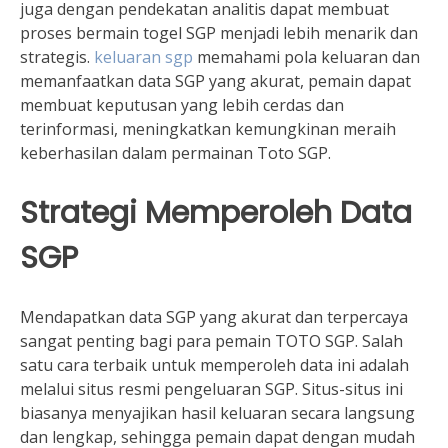
juga dengan pendekatan analitis dapat membuat
proses bermain togel SGP menjadi lebih menarik dan
strategis.
keluaran sgp
memahami pola keluaran dan
memanfaatkan data SGP yang akurat, pemain dapat
membuat keputusan yang lebih cerdas dan
terinformasi, meningkatkan kemungkinan meraih
keberhasilan dalam permainan Toto SGP.
Strategi Memperoleh Data
SGP
Mendapatkan data SGP yang akurat dan terpercaya
sangat penting bagi para pemain TOTO SGP. Salah
satu cara terbaik untuk memperoleh data ini adalah
melalui situs resmi pengeluaran SGP. Situs-situs ini
biasanya menyajikan hasil keluaran secara langsung
dan lengkap, sehingga pemain dapat dengan mudah