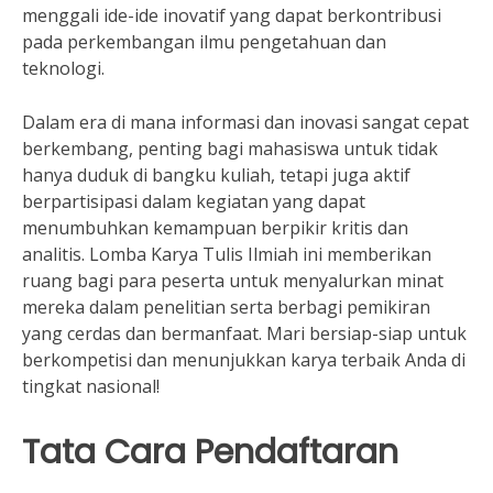
menggali ide-ide inovatif yang dapat berkontribusi
pada perkembangan ilmu pengetahuan dan
teknologi.
Dalam era di mana informasi dan inovasi sangat cepat
berkembang, penting bagi mahasiswa untuk tidak
hanya duduk di bangku kuliah, tetapi juga aktif
berpartisipasi dalam kegiatan yang dapat
menumbuhkan kemampuan berpikir kritis dan
analitis. Lomba Karya Tulis Ilmiah ini memberikan
ruang bagi para peserta untuk menyalurkan minat
mereka dalam penelitian serta berbagi pemikiran
yang cerdas dan bermanfaat. Mari bersiap-siap untuk
berkompetisi dan menunjukkan karya terbaik Anda di
tingkat nasional!
Tata Cara Pendaftaran