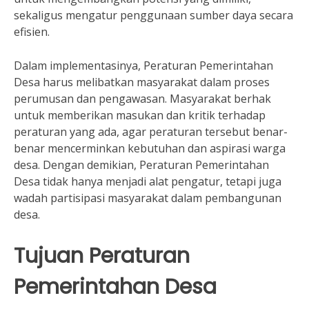
sekaligus mengatur penggunaan sumber daya secara
efisien.
Dalam implementasinya, Peraturan Pemerintahan
Desa harus melibatkan masyarakat dalam proses
perumusan dan pengawasan. Masyarakat berhak
untuk memberikan masukan dan kritik terhadap
peraturan yang ada, agar peraturan tersebut benar-
benar mencerminkan kebutuhan dan aspirasi warga
desa. Dengan demikian, Peraturan Pemerintahan
Desa tidak hanya menjadi alat pengatur, tetapi juga
wadah partisipasi masyarakat dalam pembangunan
desa.
Tujuan Peraturan
Pemerintahan Desa