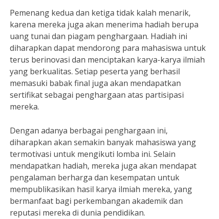
Pemenang kedua dan ketiga tidak kalah menarik,
karena mereka juga akan menerima hadiah berupa
uang tunai dan piagam penghargaan. Hadiah ini
diharapkan dapat mendorong para mahasiswa untuk
terus berinovasi dan menciptakan karya-karya ilmiah
yang berkualitas. Setiap peserta yang berhasil
memasuki babak final juga akan mendapatkan
sertifikat sebagai penghargaan atas partisipasi
mereka.
Dengan adanya berbagai penghargaan ini,
diharapkan akan semakin banyak mahasiswa yang
termotivasi untuk mengikuti lomba ini. Selain
mendapatkan hadiah, mereka juga akan mendapat
pengalaman berharga dan kesempatan untuk
mempublikasikan hasil karya ilmiah mereka, yang
bermanfaat bagi perkembangan akademik dan
reputasi mereka di dunia pendidikan.