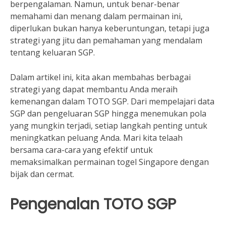
berpengalaman. Namun, untuk benar-benar
memahami dan menang dalam permainan ini,
diperlukan bukan hanya keberuntungan, tetapi juga
strategi yang jitu dan pemahaman yang mendalam
tentang keluaran SGP.
Dalam artikel ini, kita akan membahas berbagai
strategi yang dapat membantu Anda meraih
kemenangan dalam TOTO SGP. Dari mempelajari data
SGP dan pengeluaran SGP hingga menemukan pola
yang mungkin terjadi, setiap langkah penting untuk
meningkatkan peluang Anda. Mari kita telaah
bersama cara-cara yang efektif untuk
memaksimalkan permainan togel Singapore dengan
bijak dan cermat.
Pengenalan TOTO SGP