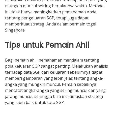
mungkin muncul seiring berjalannya waktu. Metode
ini tidak hanya meningkatkan pemahaman Anda
tentang pengeluaran SGP, tetapi juga dapat
memperkuat strategi Anda dalam bermain togel
Singapore.
Tips untuk Pemain Ahli
Bagi pemain ahli, pemahaman mendalam tentang
pola keluaran SGP sangat penting. Melakukan analisis
terhadap data SGP dari keluaran sebelumnya dapat
memberi gambaran yang lebih jelas tentang angka-
angka yang mungkin muncul. Pemain sebaiknya
mencatat angka-angka yang sering muncul dan yang
jarang muncul, sehingga bisa merumuskan strategi
yang lebih baik untuk toto SGP.