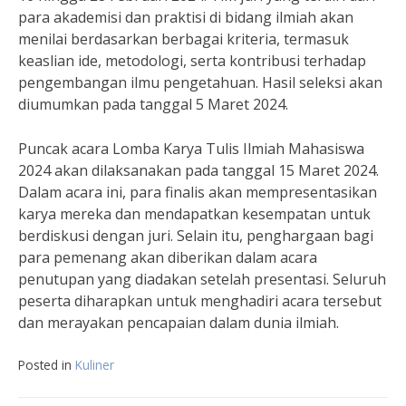
para akademisi dan praktisi di bidang ilmiah akan
menilai berdasarkan berbagai kriteria, termasuk
keaslian ide, metodologi, serta kontribusi terhadap
pengembangan ilmu pengetahuan. Hasil seleksi akan
diumumkan pada tanggal 5 Maret 2024.
Puncak acara Lomba Karya Tulis Ilmiah Mahasiswa
2024 akan dilaksanakan pada tanggal 15 Maret 2024.
Dalam acara ini, para finalis akan mempresentasikan
karya mereka dan mendapatkan kesempatan untuk
berdiskusi dengan juri. Selain itu, penghargaan bagi
para pemenang akan diberikan dalam acara
penutupan yang diadakan setelah presentasi. Seluruh
peserta diharapkan untuk menghadiri acara tersebut
dan merayakan pencapaian dalam dunia ilmiah.
Posted in
Kuliner