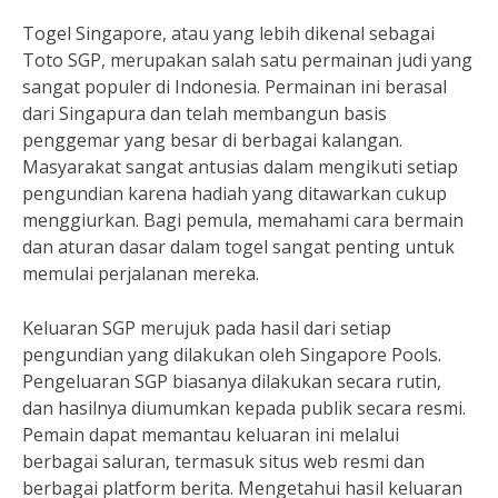
Togel Singapore, atau yang lebih dikenal sebagai
Toto SGP, merupakan salah satu permainan judi yang
sangat populer di Indonesia. Permainan ini berasal
dari Singapura dan telah membangun basis
penggemar yang besar di berbagai kalangan.
Masyarakat sangat antusias dalam mengikuti setiap
pengundian karena hadiah yang ditawarkan cukup
menggiurkan. Bagi pemula, memahami cara bermain
dan aturan dasar dalam togel sangat penting untuk
memulai perjalanan mereka.
Keluaran SGP merujuk pada hasil dari setiap
pengundian yang dilakukan oleh Singapore Pools.
Pengeluaran SGP biasanya dilakukan secara rutin,
dan hasilnya diumumkan kepada publik secara resmi.
Pemain dapat memantau keluaran ini melalui
berbagai saluran, termasuk situs web resmi dan
berbagai platform berita. Mengetahui hasil keluaran