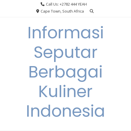
Skip
Call Us: +2782 444 YEAH
to
Cape Town, South Africa
content
Informasi
Seputar
Berbagai
Kuliner
Indonesia