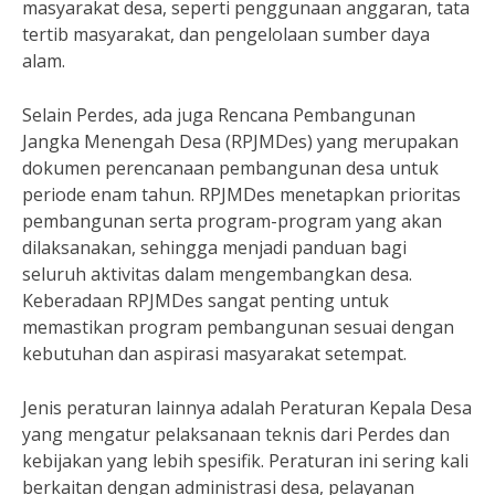
masyarakat desa, seperti penggunaan anggaran, tata
tertib masyarakat, dan pengelolaan sumber daya
alam.
Selain Perdes, ada juga Rencana Pembangunan
Jangka Menengah Desa (RPJMDes) yang merupakan
dokumen perencanaan pembangunan desa untuk
periode enam tahun. RPJMDes menetapkan prioritas
pembangunan serta program-program yang akan
dilaksanakan, sehingga menjadi panduan bagi
seluruh aktivitas dalam mengembangkan desa.
Keberadaan RPJMDes sangat penting untuk
memastikan program pembangunan sesuai dengan
kebutuhan dan aspirasi masyarakat setempat.
Jenis peraturan lainnya adalah Peraturan Kepala Desa
yang mengatur pelaksanaan teknis dari Perdes dan
kebijakan yang lebih spesifik. Peraturan ini sering kali
berkaitan dengan administrasi desa, pelayanan