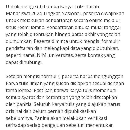
Untuk mengikuti Lomba Karya Tulis Ilmiah
Mahasiswa 2024 Tingkat Nasional, peserta diwajibkan
untuk melakukan pendaftaran secara online melalui
situs resmi lomba. Pendaftaran dibuka mulai tanggal
yang telah ditentukan hingga batas akhir yang telah
diumumkan. Peserta diminta untuk mengisi formulir
pendaftaran dan melengkapi data yang dibutuhkan,
seperti nama, NIM, universitas, serta kontak yang
dapat dihubungi.
Setelah mengisi formulir, peserta harus mengunggah
karya tulis ilmiah yang sudah disiapkan sesuai dengan
tema lomba. Pastikan bahwa karya tulis memenuhi
semua syarat dan ketentuan yang telah ditetapkan
oleh panitia. Seluruh karya tulis yang diajukan harus
orisinal dan belum pernah dipublikasikan
sebelumnya. Panitia akan melakukan verifikasi
terhadap setiap pengajuan sebelum menentukan