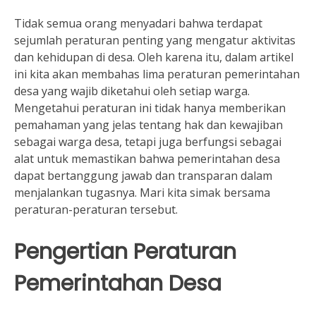
Tidak semua orang menyadari bahwa terdapat
sejumlah peraturan penting yang mengatur aktivitas
dan kehidupan di desa. Oleh karena itu, dalam artikel
ini kita akan membahas lima peraturan pemerintahan
desa yang wajib diketahui oleh setiap warga.
Mengetahui peraturan ini tidak hanya memberikan
pemahaman yang jelas tentang hak dan kewajiban
sebagai warga desa, tetapi juga berfungsi sebagai
alat untuk memastikan bahwa pemerintahan desa
dapat bertanggung jawab dan transparan dalam
menjalankan tugasnya. Mari kita simak bersama
peraturan-peraturan tersebut.
Pengertian Peraturan
Pemerintahan Desa