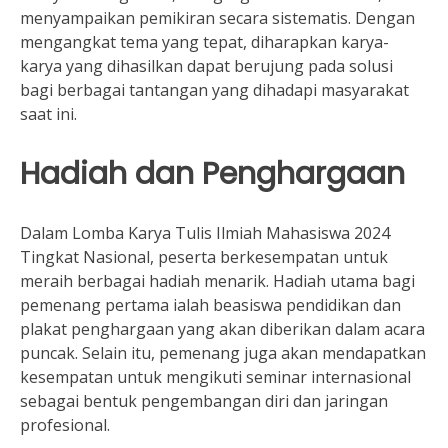
menyampaikan pemikiran secara sistematis. Dengan
mengangkat tema yang tepat, diharapkan karya-
karya yang dihasilkan dapat berujung pada solusi
bagi berbagai tantangan yang dihadapi masyarakat
saat ini.
Hadiah dan Penghargaan
Dalam Lomba Karya Tulis Ilmiah Mahasiswa 2024
Tingkat Nasional, peserta berkesempatan untuk
meraih berbagai hadiah menarik. Hadiah utama bagi
pemenang pertama ialah beasiswa pendidikan dan
plakat penghargaan yang akan diberikan dalam acara
puncak. Selain itu, pemenang juga akan mendapatkan
kesempatan untuk mengikuti seminar internasional
sebagai bentuk pengembangan diri dan jaringan
profesional.