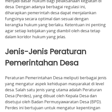
menjadi dasar hukum bagi pelaksanaan kegiatan di
desa. Dengan adanya berbagai regulasi ini,
diharapkan pemerintah desa dapat menjalankan
fungsinya secara optimal dan sesuai dengan
kerangka hukum yang berlaku. Ketentuan ini penting
agar setiap kebijakan yang diambil oleh desa tetap
dalam koridor hukum yang jelas.
Jenis-Jenis Peraturan
Pemerintahan Desa
Peraturan Pemerintahan Desa meliputi berbagai jenis
yang mengatur aspek kehidupan masyarakat di level
desa. Salah satu jenis yang utama adalah Peraturan
Desa (Perdes), yang dibuat oleh Kepala Desa dan
disetujui oleh Badan Permusyawaratan Desa (BPD).
Perdes ini bertujuan untuk mengatur kepentingan