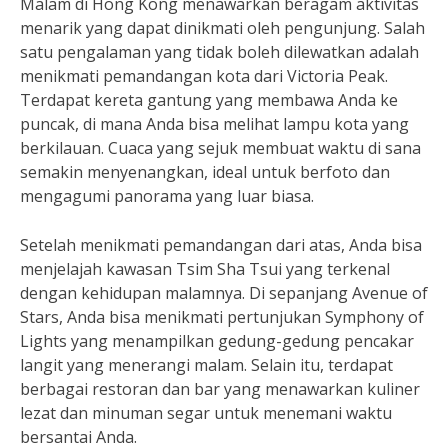
Malam di Hong Kong menawarkan beragam aktivitas
menarik yang dapat dinikmati oleh pengunjung. Salah
satu pengalaman yang tidak boleh dilewatkan adalah
menikmati pemandangan kota dari Victoria Peak.
Terdapat kereta gantung yang membawa Anda ke
puncak, di mana Anda bisa melihat lampu kota yang
berkilauan. Cuaca yang sejuk membuat waktu di sana
semakin menyenangkan, ideal untuk berfoto dan
mengagumi panorama yang luar biasa.
Setelah menikmati pemandangan dari atas, Anda bisa
menjelajah kawasan Tsim Sha Tsui yang terkenal
dengan kehidupan malamnya. Di sepanjang Avenue of
Stars, Anda bisa menikmati pertunjukan Symphony of
Lights yang menampilkan gedung-gedung pencakar
langit yang menerangi malam. Selain itu, terdapat
berbagai restoran dan bar yang menawarkan kuliner
lezat dan minuman segar untuk menemani waktu
bersantai Anda.