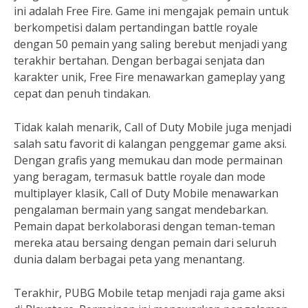
ini adalah Free Fire. Game ini mengajak pemain untuk
berkompetisi dalam pertandingan battle royale
dengan 50 pemain yang saling berebut menjadi yang
terakhir bertahan. Dengan berbagai senjata dan
karakter unik, Free Fire menawarkan gameplay yang
cepat dan penuh tindakan.
Tidak kalah menarik, Call of Duty Mobile juga menjadi
salah satu favorit di kalangan penggemar game aksi.
Dengan grafis yang memukau dan mode permainan
yang beragam, termasuk battle royale dan mode
multiplayer klasik, Call of Duty Mobile menawarkan
pengalaman bermain yang sangat mendebarkan.
Pemain dapat berkolaborasi dengan teman-teman
mereka atau bersaing dengan pemain dari seluruh
dunia dalam berbagai peta yang menantang.
Terakhir, PUBG Mobile tetap menjadi raja game aksi