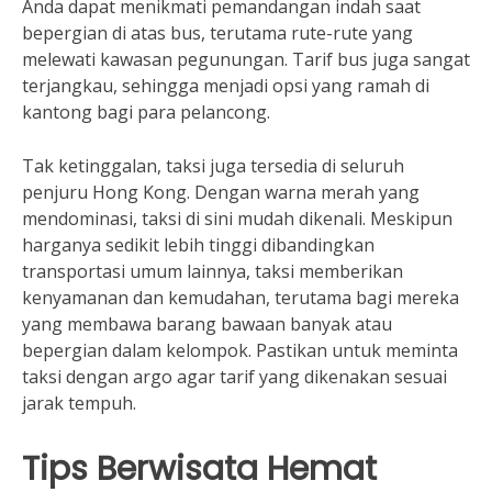
Anda dapat menikmati pemandangan indah saat
bepergian di atas bus, terutama rute-rute yang
melewati kawasan pegunungan. Tarif bus juga sangat
terjangkau, sehingga menjadi opsi yang ramah di
kantong bagi para pelancong.
Tak ketinggalan, taksi juga tersedia di seluruh
penjuru Hong Kong. Dengan warna merah yang
mendominasi, taksi di sini mudah dikenali. Meskipun
harganya sedikit lebih tinggi dibandingkan
transportasi umum lainnya, taksi memberikan
kenyamanan dan kemudahan, terutama bagi mereka
yang membawa barang bawaan banyak atau
bepergian dalam kelompok. Pastikan untuk meminta
taksi dengan argo agar tarif yang dikenakan sesuai
jarak tempuh.
Tips Berwisata Hemat