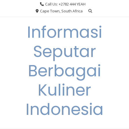
Skip
Call Us: +2782 444 YEAH
to
Cape Town, South Africa
content
Informasi
Seputar
Berbagai
Kuliner
Indonesia