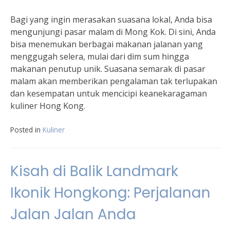
Bagi yang ingin merasakan suasana lokal, Anda bisa
mengunjungi pasar malam di Mong Kok. Di sini, Anda
bisa menemukan berbagai makanan jalanan yang
menggugah selera, mulai dari dim sum hingga
makanan penutup unik. Suasana semarak di pasar
malam akan memberikan pengalaman tak terlupakan
dan kesempatan untuk mencicipi keanekaragaman
kuliner Hong Kong.
Posted in
Kuliner
Kisah di Balik Landmark
Ikonik Hongkong: Perjalanan
Jalan Jalan Anda