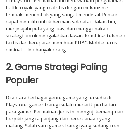
di Playstore. Permainan ini menawarkan pengalaman
battle royale yang realistis dengan mekanisme
tembak-menembak yang sangat mendetail. Pemain
dapat memilih untuk bermain solo atau dalam tim,
menjelajahi peta yang luas, dan menggunakan
strategi untuk mengalahkan lawan. Kombinasi elemen
taktis dan kecepatan membuat PUBG Mobile terus
diminati oleh banyak orang.
2. Game Strategi Paling
Populer
Di antara berbagai genre game yang tersedia di
Playstore, game strategi selalu menarik perhatian
para gamer. Permainan jenis ini menguji kemampuan
berpikir jangka panjang dan perencanaan yang
matang. Salah satu game strategi yang sedang tren