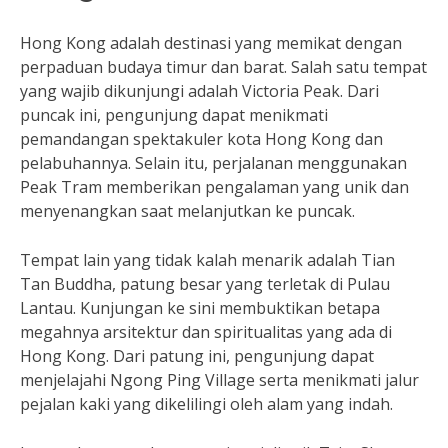
Hong Kong adalah destinasi yang memikat dengan
perpaduan budaya timur dan barat. Salah satu tempat
yang wajib dikunjungi adalah Victoria Peak. Dari
puncak ini, pengunjung dapat menikmati
pemandangan spektakuler kota Hong Kong dan
pelabuhannya. Selain itu, perjalanan menggunakan
Peak Tram memberikan pengalaman yang unik dan
menyenangkan saat melanjutkan ke puncak.
Tempat lain yang tidak kalah menarik adalah Tian
Tan Buddha, patung besar yang terletak di Pulau
Lantau. Kunjungan ke sini membuktikan betapa
megahnya arsitektur dan spiritualitas yang ada di
Hong Kong. Dari patung ini, pengunjung dapat
menjelajahi Ngong Ping Village serta menikmati jalur
pejalan kaki yang dikelilingi oleh alam yang indah.