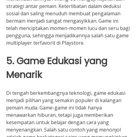
strategi antar pemain. Keterlibatan dalam deduksi
sosial dan saling menuduh membuat pengalaman
bermain menjadi sangat mengasyikkan. Game ini
telah menciptakan momen-momen lucu dan seru bagi
pengguna, sehingga menjadikannya salah satu game
multiplayer terfavorit di Playstore.
5. Game Edukasi yang
Menarik
Di tengah berkembangnya teknologi, game edukasi
menjadi pilihan yang semakin populer di kalangan
pemain muda. Game-game ini tidak hanya
menawarkan hiburan, tetapi juga memberikan
kesempatan untuk belajar dengan cara yang
menyenangkan. Salah satu contoh yang menonjol