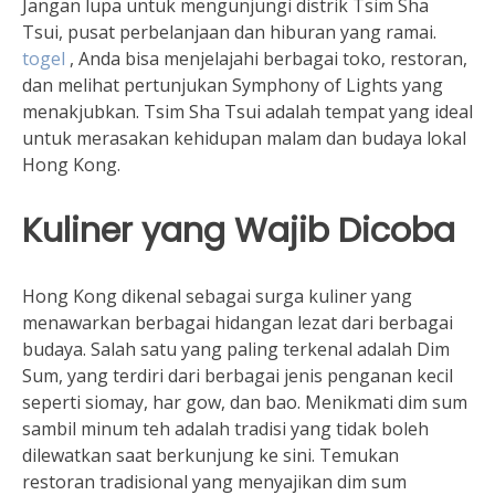
Jangan lupa untuk mengunjungi distrik Tsim Sha
Tsui, pusat perbelanjaan dan hiburan yang ramai.
togel
, Anda bisa menjelajahi berbagai toko, restoran,
dan melihat pertunjukan Symphony of Lights yang
menakjubkan. Tsim Sha Tsui adalah tempat yang ideal
untuk merasakan kehidupan malam dan budaya lokal
Hong Kong.
Kuliner yang Wajib Dicoba
Hong Kong dikenal sebagai surga kuliner yang
menawarkan berbagai hidangan lezat dari berbagai
budaya. Salah satu yang paling terkenal adalah Dim
Sum, yang terdiri dari berbagai jenis penganan kecil
seperti siomay, har gow, dan bao. Menikmati dim sum
sambil minum teh adalah tradisi yang tidak boleh
dilewatkan saat berkunjung ke sini. Temukan
restoran tradisional yang menyajikan dim sum