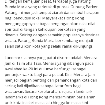
Di tengah kemajuan pesat, terdapat juga Patung
Bunda Maria yang terletak di puncak Gunung Parker.
Patung ini menjadi tempat ziarah dan simbol harapan
bagi penduduk lokal. Masyarakat Hong Kong
menganggapnya sebagai pengingat akan nilai-nilai
spiritual di tengah kehidupan perkotaan yang
dinamis. Seiring dengan semakin populernya destinasi
wisata, Patung Bunda Maria berkembang menjadi
salah satu ikon kota yang selalu ramai dikunjungi.
Landmark lainnya yang patut disorot adalah Menara
Jam di Tsim Sha Tsui. Menara yang dibangun pada
awal abad ke-20 ini dulunya berfungsi sebagai
penunjuk waktu bagi para pelaut. Kini, Menara Jam
menjadi bagian penting dari pemandangan kota dan
sering kali dijadikan sebagai latar foto bagi
wisatawan. Secara keseluruhan, sejarah landmark
landmarks di Hong Kong mencerminkan perjalanan
unik kota ini dari masa lalu hingga ke masa kini.