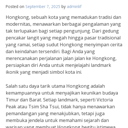
Posted on
September 7, 2025
by
adminlif
Hongkong, sebuah kota yang memadukan tradisi dan
modernitas, menawarkan berbagai pengalaman yang
tak terlupakan bagi setiap pengunjung. Dari gedung
pencakar langit yang megah hingga pasar tradisional
yang ramai, setiap sudut Hongkong menyimpan cerita
dan keindahan tersendiri. Bagi Anda yang
merencanakan perjalanan jalan jalan ke Hongkong,
persiapkan diri Anda untuk menjelajahi landmark
ikonik yang menjadi simbol kota ini.
Salah satu daya tarik utama Hongkong adalah
kemampuannya untuk menyajikan keunikan budaya
Timur dan Barat. Setiap landmark, seperti Victoria
Peak atau Tsim Sha Tsui, tidak hanya menawarkan
pemandangan yang menakjubkan, tetapi juga
membuka jendela untuk memahami sejarah dan
warisan yang membuat Hongkong begitu istimewa.