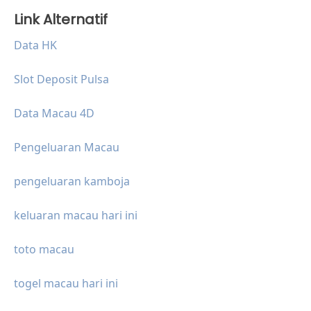
Link Alternatif
Data HK
Slot Deposit Pulsa
Data Macau 4D
Pengeluaran Macau
pengeluaran kamboja
keluaran macau hari ini
toto macau
togel macau hari ini