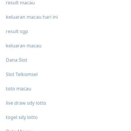
result macau
keluaran macau hari ini
result sgp
keluaran macau
Dana Slot
Slot Telkomsel
toto macau
live draw sdy lotto
togel sdy lotto