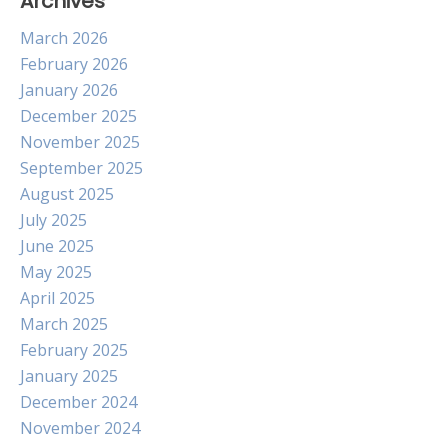
Archives
March 2026
February 2026
January 2026
December 2025
November 2025
September 2025
August 2025
July 2025
June 2025
May 2025
April 2025
March 2025
February 2025
January 2025
December 2024
November 2024