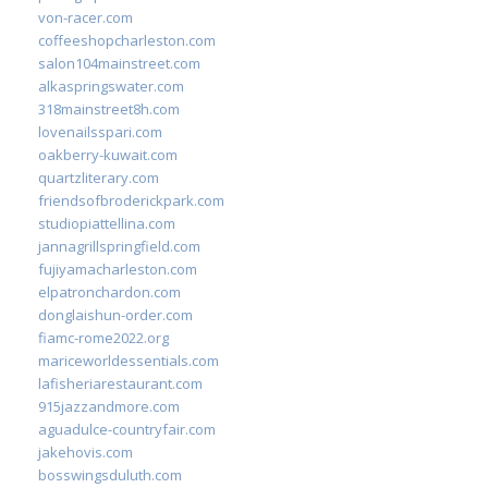
von-racer.com
coffeeshopcharleston.com
salon104mainstreet.com
alkaspringswater.com
318mainstreet8h.com
lovenailsspari.com
oakberry-kuwait.com
quartzliterary.com
friendsofbroderickpark.com
studiopiattellina.com
jannagrillspringfield.com
fujiyamacharleston.com
elpatronchardon.com
donglaishun-order.com
fiamc-rome2022.org
mariceworldessentials.com
lafisheriarestaurant.com
915jazzandmore.com
aguadulce-countryfair.com
jakehovis.com
bosswingsduluth.com