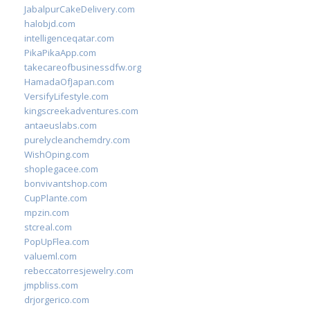
JabalpurCakeDelivery.com
halobjd.com
intelligenceqatar.com
PikaPikaApp.com
takecareofbusinessdfw.org
HamadaOfJapan.com
VersifyLifestyle.com
kingscreekadventures.com
antaeuslabs.com
purelycleanchemdry.com
WishOping.com
shoplegacee.com
bonvivantshop.com
CupPlante.com
mpzin.com
stcreal.com
PopUpFlea.com
valueml.com
rebeccatorresjewelry.com
jmpbliss.com
drjorgerico.com