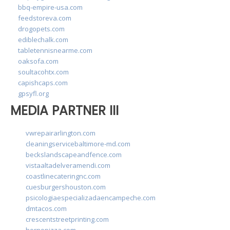
bbq-empire-usa.com
feedstoreva.com
drogopets.com
ediblechalk.com
tabletennisnearme.com
oaksofa.com
soultacohtx.com
capishcaps.com
gpsyfl.org
MEDIA PARTNER III
vwrepairarlington.com
cleaningservicebaltimore-md.com
beckslandscapeandfence.com
vistaaltadelveramendi.com
coastlinecateringnc.com
cuesburgershouston.com
psicologiaespecializadaencampeche.com
dmtacos.com
crescentstreetprinting.com