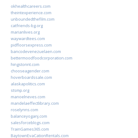
okhealthcareers.com
theintexperience.com
unboundedthefilm.com
catfriends-bg.org
marianlives.org
waywardtees.com
pidfloorsexpress.com
bancodevenezuelaen.com
bettermoodfoodcorporation.com
hingstonnt.com
chooseagender.com
hoverboardssale.com
alaskapolitics.com
stsmp.org
manoelneves.com
mandelaeffectlibrary.com
roselynns.com
balanceyoganj.com
salesforceblogs.com
TrainGames365.com
BaytownEvaCationRentals.com