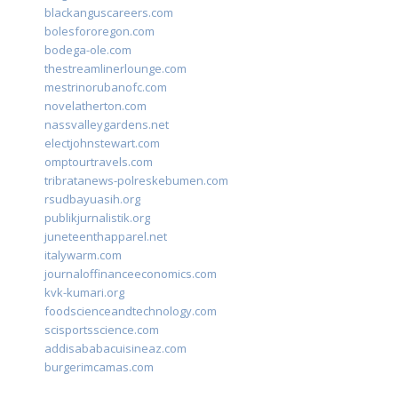
blackanguscareers.com
bolesfororegon.com
bodega-ole.com
thestreamlinerlounge.com
mestrinorubanofc.com
novelatherton.com
nassvalleygardens.net
electjohnstewart.com
omptourtravels.com
tribratanews-polreskebumen.com
rsudbayuasih.org
publikjurnalistik.org
juneteenthapparel.net
italywarm.com
journaloffinanceeconomics.com
kvk-kumari.org
foodscienceandtechnology.com
scisportsscience.com
addisababacuisineaz.com
burgerimcamas.com