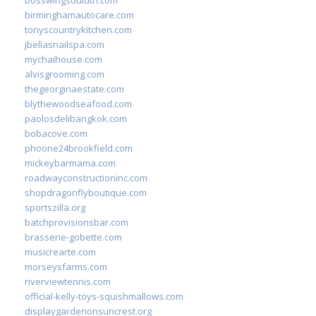
birminghamautocare.com
tonyscountrykitchen.com
jbellasnailspa.com
mychaihouse.com
alvisgrooming.com
thegeorginaestate.com
blythewoodseafood.com
paolosdelibangkok.com
bobacove.com
phoone24brookfield.com
mickeybarmama.com
roadwayconstructioninc.com
shopdragonflyboutique.com
sportszilla.org
batchprovisionsbar.com
brasserie-gobette.com
musicrearte.com
morseysfarms.com
riverviewtennis.com
official-kelly-toys-squishmallows.com
displaygardenonsuncrest.org