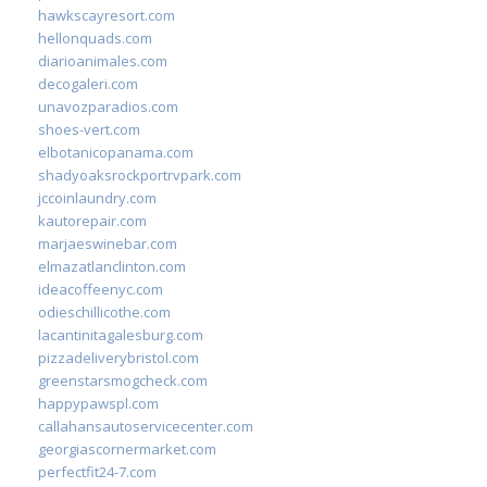
hawkscayresort.com
hellonquads.com
diarioanimales.com
decogaleri.com
unavozparadios.com
shoes-vert.com
elbotanicopanama.com
shadyoaksrockportrvpark.com
jccoinlaundry.com
kautorepair.com
marjaeswinebar.com
elmazatlanclinton.com
ideacoffeenyc.com
odieschillicothe.com
lacantinitagalesburg.com
pizzadeliverybristol.com
greenstarsmogcheck.com
happypawspl.com
callahansautoservicecenter.com
georgiascornermarket.com
perfectfit24-7.com