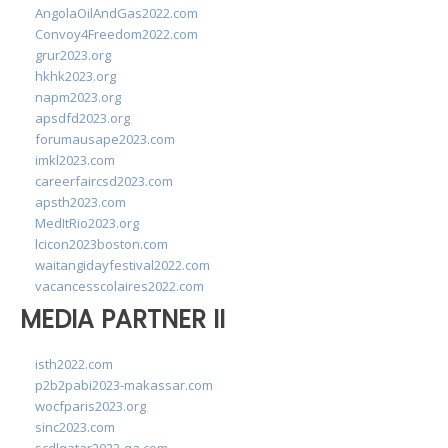
AngolaOilAndGas2022.com
Convoy4Freedom2022.com
grur2023.org
hkhk2023.org
napm2023.org
apsdfd2023.org
forumausape2023.com
imkl2023.com
careerfaircsd2023.com
apsth2023.com
MedItRio2023.org
lcicon2023boston.com
waitangidayfestival2022.com
vacancesscolaires2022.com
MEDIA PARTNER II
isth2022.com
p2b2pabi2023-makassar.com
wocfparis2023.org
sinc2023.com
scdlqatar2022-qa.com