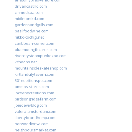
anatomyofadventure.com
drivancastillo.com
cmmedspa.com
midletontkd.com
gardensandgrills.com
basilfoodwine.com
nikko-tochigi.net
caribbean-corner.com
bluemoongiftcards.com
rivercitysteampunkexpo.com
kchoops.net
mountainsideskateshop.com
kirtlandcitytavern.com
301nutritionspot.com
ammos-stores.com
loceanecreations.com
birdsongridgefarm.com
joiedevivblog.com
valera-amsterdam.com
libertybrandhemp.com
norwoodinnwi.com
neighboursmarket.com