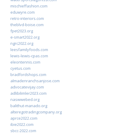
mischieffashion.com
eduwyre.com
retro-interiors.com
theblvd-boise.com
fpet2023.org
e-smart2022.org
ngrc2022.org
leesfamilyfoods.com
lewis-lewis-cpas.com
eleontennis.com
cyetus.com
bradfordshops.com
almadenranchsanjose.com
advocatevijay.com
adlibilimler2023.com
naswwebed.org
balithut-manado.org
alteregotradingcompany.org
aprce2022.com
ibie2022.com
sbcc-2022.com