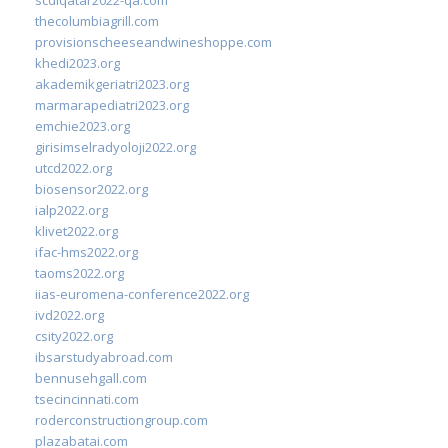
thecolumbiagrill.com
provisionscheeseandwineshoppe.com
khedi2023.org
akademikgeriatri2023.org
marmarapediatri2023.org
emchie2023.org
girisimselradyoloji2022.org
utcd2022.org
biosensor2022.org
ialp2022.org
klivet2022.org
ifac-hms2022.org
taoms2022.org
iias-euromena-conference2022.org
ivd2022.org
csity2022.org
ibsarstudyabroad.com
bennusehgall.com
tsecincinnati.com
roderconstructiongroup.com
plazabatai.com