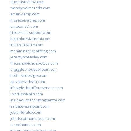
queensushipa.com
wendyweimerdds.com
ameri-camp.com
hrsreceivables.com
empconst1.com
cinderella-support.com
bigpinkrestaurant.com
inspirehuahin.com
memmingerspainting.com
jeremypbeasley.com
thesandwichdepotcos.com
drgiggleshouseofpain.com
hotflashdesigns.com
garagenadeau.com
lifestylechauffeurservice.com
EverNewNails.com
insideoutdecoratingcentre.com
salvatoresinpoint.com
jovialfloralco.com
johnlscotthometeam.com
u-seehomes.com
watersportslagonissi.com