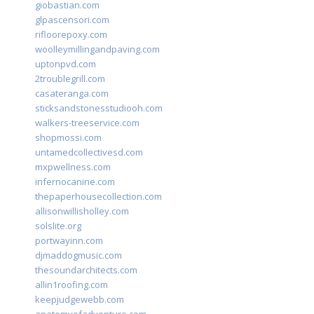
giobastian.com
glpascensori.com
rifloorepoxy.com
woolleymillingandpaving.com
uptonpvd.com
2troublegrill.com
casateranga.com
sticksandstonesstudiooh.com
walkers-treeservice.com
shopmossi.com
untamedcollectivesd.com
mxpwellness.com
infernocanine.com
thepaperhousecollection.com
allisonwillisholley.com
solslite.org
portwayinn.com
djmaddogmusic.com
thesoundarchitects.com
allin1roofing.com
keepjudgewebb.com