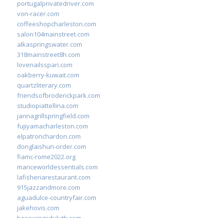
portugalprivatedriver.com
von-racer.com
coffeeshopcharleston.com
salon104mainstreet.com
alkaspringswater.com
318mainstreet8h.com
lovenailsspari.com
oakberry-kuwait.com
quartzliterary.com
friendsofbroderickpark.com
studiopiattellina.com
jannagrillspringfield.com
fujiyamacharleston.com
elpatronchardon.com
donglaishun-order.com
fiamc-rome2022.org
mariceworldessentials.com
lafisheriarestaurant.com
915jazzandmore.com
aguadulce-countryfair.com
jakehovis.com
bosswingsduluth.com