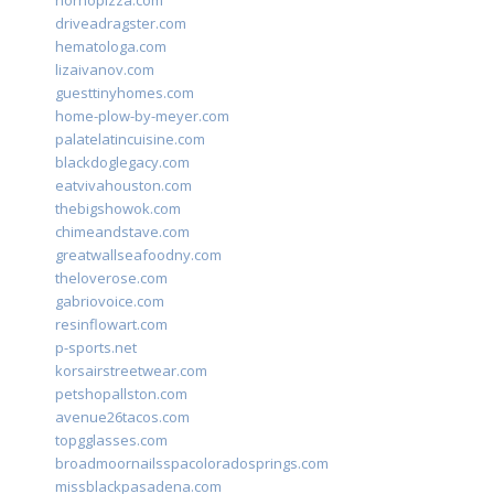
hornopizza.com
driveadragster.com
hematologa.com
lizaivanov.com
guesttinyhomes.com
home-plow-by-meyer.com
palatelatincuisine.com
blackdoglegacy.com
eatvivahouston.com
thebigshowok.com
chimeandstave.com
greatwallseafoodny.com
theloverose.com
gabriovoice.com
resinflowart.com
p-sports.net
korsairstreetwear.com
petshopallston.com
avenue26tacos.com
topgglasses.com
broadmoornailsspacoloradosprings.com
missblackpasadena.com