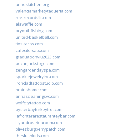
anneskitchen.org
valenciamarketytaqueria.com
reefrecordsllc.com
alawaffle.com
aryouthfishing.com
united-basketball.com
tios-tacos.com
cafecito-satx.com
graduacionviu2023.com
pecanjackstogo.com
zengardendayspa.com
sparklejewelryinc.com
ironcladtattoostudio.com
bruinshome.com
annascleaningsvc.com
wolfcitytattoo.com
oysterbayturkeytrot.com
lafronterarestauranteybar.com
lilyandrosetearoom.com
olivesburgberrypatch.com
theslushkids.com