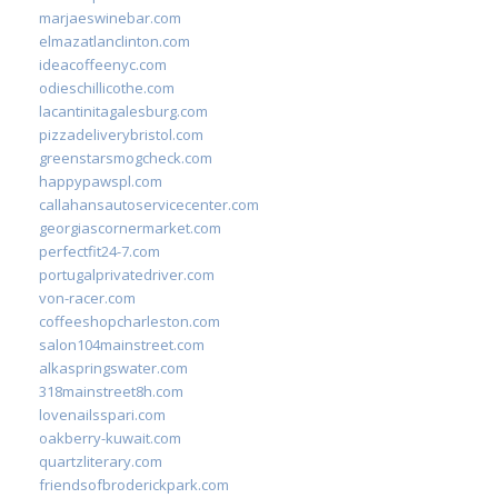
marjaeswinebar.com
elmazatlanclinton.com
ideacoffeenyc.com
odieschillicothe.com
lacantinitagalesburg.com
pizzadeliverybristol.com
greenstarsmogcheck.com
happypawspl.com
callahansautoservicecenter.com
georgiascornermarket.com
perfectfit24-7.com
portugalprivatedriver.com
von-racer.com
coffeeshopcharleston.com
salon104mainstreet.com
alkaspringswater.com
318mainstreet8h.com
lovenailsspari.com
oakberry-kuwait.com
quartzliterary.com
friendsofbroderickpark.com