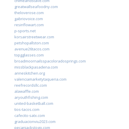
chimeandstave.com
greatwallseafoodny.com
theloverose.com
gabriovoice.com
resinflowart.com
p-sports.net
korsairstreetwear.com
petshopallston.com
avenue26tacos.com
topgglasses.com
broadmoornailsspacoloradosprings.com
missblackpasadena.com
anneskitchen.org
valenciamarketytaqueria.com
reefrecordsllc.com
alawaffle.com
aryouthfishing.com
united-basketball.com
tios-tacos.com
cafecito-satx.com
graduacionviu2023.com
pecanjackstogo.com