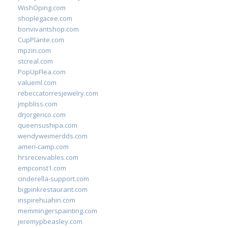
WishOping.com
shoplegacee.com
bonvivantshop.com
CupPlante.com
mpzin.com
stcreal.com
PopUpFlea.com
valueml.com
rebeccatorresjewelry.com
jmpbliss.com
drjorgerico.com
queensushipa.com
wendyweimerdds.com
ameri-camp.com
hrsreceivables.com
empconst1.com
cinderella-support.com
bigpinkrestaurant.com
inspirehuahin.com
memmingerspainting.com
jeremypbeasley.com