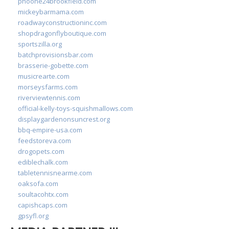
phoone24brookfield.com
mickeybarmama.com
roadwayconstructioninc.com
shopdragonflyboutique.com
sportszilla.org
batchprovisionsbar.com
brasserie-gobette.com
musicrearte.com
morseysfarms.com
riverviewtennis.com
official-kelly-toys-squishmallows.com
displaygardenonsuncrest.org
bbq-empire-usa.com
feedstoreva.com
drogopets.com
ediblechalk.com
tabletennisnearme.com
oaksofa.com
soultacohtx.com
capishcaps.com
gpsyfl.org