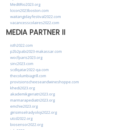
MedItRio2023.org
lcicon2023boston.com
waitangidayfestival2022.com
vacancesscolaires2022.com
MEDIA PARTNER II
isth2022.com
p2b2pabi2023-makassar.com
wocfparis2023.org
sinc2023.com
scdlqatar2022-qa.com
thecolumbiagrill.com
provisionscheeseandwineshoppe.com
khedi2023.org
akademikgeriatri2023.org
marmarapediatri2023.org
emchie2023.org
girisimselradyoloji2022.org
utcd2022.org
biosensor2022.org