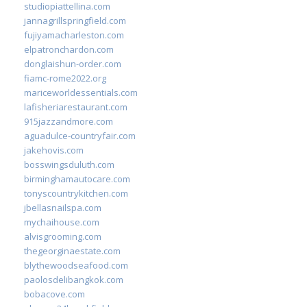
studiopiattellina.com
jannagrillspringfield.com
fujiyamacharleston.com
elpatronchardon.com
donglaishun-order.com
fiamc-rome2022.org
mariceworldessentials.com
lafisheriarestaurant.com
915jazzandmore.com
aguadulce-countryfair.com
jakehovis.com
bosswingsduluth.com
birminghamautocare.com
tonyscountrykitchen.com
jbellasnailspa.com
mychaihouse.com
alvisgrooming.com
thegeorginaestate.com
blythewoodseafood.com
paolosdelibangkok.com
bobacove.com