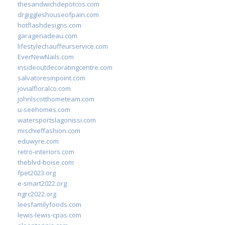
thesandwichdepotcos.com
drgiggleshouseofpain.com
hotflashdesigns.com
garagenadeau.com
lifestylechauffeurservice.com
EverNewNails.com
insideoutdecoratingcentre.com
salvatoresinpoint.com
jovialfloralco.com
johnlscotthometeam.com
u-seehomes.com
watersportslagonissi.com
mischieffashion.com
eduwyre.com
retro-interiors.com
theblvd-boise.com
fpet2023.org
e-smart2022.org
ngrc2022.org
leesfamilyfoods.com
lewis-lewis-cpas.com