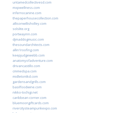
untamedcollectivesd.com
mxpwellness.com
infernocanine.com
thepaperhousecollection.com
allisonwillisholley.com
solslite.org
portwayinn.com
djmaddogmusic.com
thesoundarchitects.com
allin1roofing.com
keepjudgewebb.com
anatomyofadventure.com
drivancastillo.com
cmmedspa.com
midletontkd.com
gardensandgrills.com
basilfoodwine.com
nikko-tochigi.net
caribbean-corner.com
bluemoongiftcards.com
rivercitysteampunkexpo.com