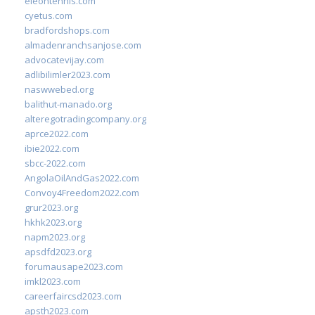
eleontennis.com
cyetus.com
bradfordshops.com
almadenranchsanjose.com
advocatevijay.com
adlibilimler2023.com
naswwebed.org
balithut-manado.org
alteregotradingcompany.org
aprce2022.com
ibie2022.com
sbcc-2022.com
AngolaOilAndGas2022.com
Convoy4Freedom2022.com
grur2023.org
hkhk2023.org
napm2023.org
apsdfd2023.org
forumausape2023.com
imkl2023.com
careerfaircsd2023.com
apsth2023.com