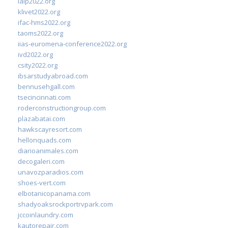
ialp2022.org
klivet2022.org
ifac-hms2022.org
taoms2022.org
iias-euromena-conference2022.org
ivd2022.org
csity2022.org
ibsarstudyabroad.com
bennusehgall.com
tsecincinnati.com
roderconstructiongroup.com
plazabatai.com
hawkscayresort.com
hellonquads.com
diarioanimales.com
decogaleri.com
unavozparadios.com
shoes-vert.com
elbotanicopanama.com
shadyoaksrockportrvpark.com
jccoinlaundry.com
kautorepair.com