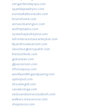
zengardendayspa.com
sparklejewelryinc.com
ironcladtattoostudio.com
bruinshome.com
annascleaningsvc.com
wolfcitytattoo.com
oysterbayturkeytrot.com
lafronterarestauranteybar.com
lilyandrosetearoom.com
olivesburgberrypatch.com
theslushkids.com
giobastian.com
glpascensori.com
rifloorepoxy.com
woolleymillingandpaving.com
uptonpvd.com
2troublegrill.com
casateranga.com
sticksandstonesstudiooh.com
walkers-treeservice.com
shopmossi.com