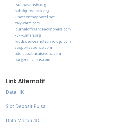
rsudbayuasih.org
publikjurnalistik.org
juneteenthapparel.net
italywarm.com
journaloffinanceeconomics.com
kvk-kumari.org
foodscienceandtechnology.com
scisportsscience.com
addisababacuisineaz.com
burgerimcamas.com
Link Alternatif
Data HK
Slot Deposit Pulsa
Data Macau 4D