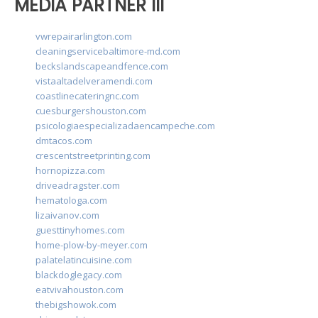
MEDIA PARTNER III
vwrepairarlington.com
cleaningservicebaltimore-md.com
beckslandscapeandfence.com
vistaaltadelveramendi.com
coastlinecateringnc.com
cuesburgershouston.com
psicologiaespecializadaencampeche.com
dmtacos.com
crescentstreetprinting.com
hornopizza.com
driveadragster.com
hematologa.com
lizaivanov.com
guesttinyhomes.com
home-plow-by-meyer.com
palatelatincuisine.com
blackdoglegacy.com
eatvivahouston.com
thebigshowok.com