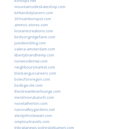
kchoops.net
mountainsideskateshop.com
kirtlandcitytavern.com
301nutritionspot.com
ammos-stores.com
loceanecreations.com
birdsongridgefarm.com
joiedevivblog.com
valera-amsterdam.com
libertybrandhemp.com
norwoodinnwi.com
neighboursmarket.com
blackanguscareers.com
bolesfororegon.com
bodega-ole.com
thestreamlinerlounge.com
mestrinorubanofc.com
novelatherton.com
nassvalleygardens.net
electjohnstewart.com
omptourtravels.com
tribratanews-polreskebumen.com