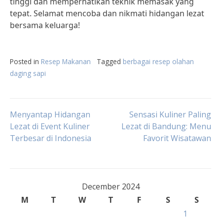
tinggi dan memperhatikan teknik memasak yang
tepat. Selamat mencoba dan nikmati hidangan lezat
bersama keluarga!
Posted in
Resep Makanan
Tagged
berbagai resep olahan
daging sapi
Post
Menyantap Hidangan
Sensasi Kuliner Paling
Lezat di Event Kuliner
Lezat di Bandung: Menu
Terbesar di Indonesia
Favorit Wisatawan
navigation
December 2024
M
T
W
T
F
S
S
1