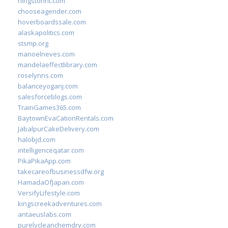
hingstonnt.com
chooseagender.com
hoverboardssale.com
alaskapolitics.com
stsmp.org
manoelneves.com
mandelaeffectlibrary.com
roselynns.com
balanceyoganj.com
salesforceblogs.com
TrainGames365.com
BaytownEvaCationRentals.com
JabalpurCakeDelivery.com
halobjd.com
intelligenceqatar.com
PikaPikaApp.com
takecareofbusinessdfw.org
HamadaOfJapan.com
VersifyLifestyle.com
kingscreekadventures.com
antaeuslabs.com
purelycleanchemdry.com