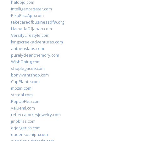
halobjd.com
intelligenceqatar.com
PikaPikaApp.com
takecareofbusinessdfw.org
HamadaOfJapan.com
VersifyLifestyle.com
kingscreekadventures.com
antaeuslabs.com
purelycleanchemdry.com
WishOping.com
shoplegacee.com
bonvivantshop.com
CupPlante.com
mpzin.com
stcreal.com
PopUpFlea.com
valueml.com
rebeccatorresjewelry.com
jmpbliss.com
drjorgerico.com
queensushipa.com