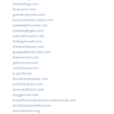
hematologa.com
lizaivanov.com
guesttinyhomes.com
home-plow-by-meyer.com
palatelatincuisine.com
blackdoglegacy.com
eatvivahouston.com
thebigshowok.com
chimeandstave.com
greatwallseafoodny.com
theloverose.com
gabriovoice.com
resinflowart.com
p-sports.net
korsairstreetwear.com
petshopallston.com
avenue26tacos.com
topgglasses.com
broadmoornailsspacoloradosprings.com
missblackpasadena.com
anneskitchen.org