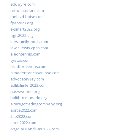
eduwyre.com
retro-interiors.com
theblvd-boise.com
fpet2023.org
e-smart2022.org
ngrc2022.org
leesfamilyfoods.com
lewis-lewis-cpas.com
eleontennis.com
cyetus.com
bradfordshops.com
almadenranchsanjose.com
advocatevijay.com
adlibilimler2023.com
naswwebed.org
balithut-manado.org
alteregotradingcompany.org
aprce2022.com
ibie2022.com
sbcc-2022.com
AngolaOilAndGas2022.com