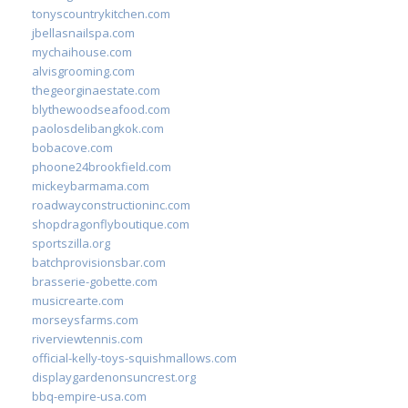
tonyscountrykitchen.com
jbellasnailspa.com
mychaihouse.com
alvisgrooming.com
thegeorginaestate.com
blythewoodseafood.com
paolosdelibangkok.com
bobacove.com
phoone24brookfield.com
mickeybarmama.com
roadwayconstructioninc.com
shopdragonflyboutique.com
sportszilla.org
batchprovisionsbar.com
brasserie-gobette.com
musicrearte.com
morseysfarms.com
riverviewtennis.com
official-kelly-toys-squishmallows.com
displaygardenonsuncrest.org
bbq-empire-usa.com