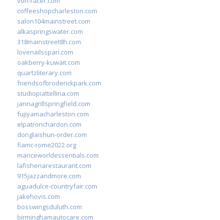
von-racer.com
coffeeshopcharleston.com
salon104mainstreet.com
alkaspringswater.com
318mainstreet8h.com
lovenailsspari.com
oakberry-kuwait.com
quartzliterary.com
friendsofbroderickpark.com
studiopiattellina.com
jannagrillspringfield.com
fujiyamacharleston.com
elpatronchardon.com
donglaishun-order.com
fiamc-rome2022.org
mariceworldessentials.com
lafisheriarestaurant.com
915jazzandmore.com
aguadulce-countryfair.com
jakehovis.com
bosswingsduluth.com
birminghamautocare.com