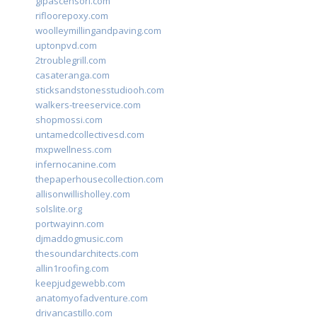
glpascensori.com
rifloorepoxy.com
woolleymillingandpaving.com
uptonpvd.com
2troublegrill.com
casateranga.com
sticksandstonesstudiooh.com
walkers-treeservice.com
shopmossi.com
untamedcollectivesd.com
mxpwellness.com
infernocanine.com
thepaperhousecollection.com
allisonwillisholley.com
solslite.org
portwayinn.com
djmaddogmusic.com
thesoundarchitects.com
allin1roofing.com
keepjudgewebb.com
anatomyofadventure.com
drivancastillo.com