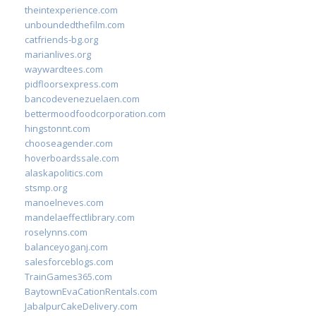
theintexperience.com
unboundedthefilm.com
catfriends-bg.org
marianlives.org
waywardtees.com
pidfloorsexpress.com
bancodevenezuelaen.com
bettermoodfoodcorporation.com
hingstonnt.com
chooseagender.com
hoverboardssale.com
alaskapolitics.com
stsmp.org
manoelneves.com
mandelaeffectlibrary.com
roselynns.com
balanceyoganj.com
salesforceblogs.com
TrainGames365.com
BaytownEvaCationRentals.com
JabalpurCakeDelivery.com