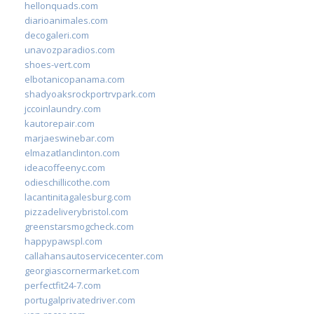
hellonquads.com
diarioanimales.com
decogaleri.com
unavozparadios.com
shoes-vert.com
elbotanicopanama.com
shadyoaksrockportrvpark.com
jccoinlaundry.com
kautorepair.com
marjaeswinebar.com
elmazatlanclinton.com
ideacoffeenyc.com
odieschillicothe.com
lacantinitagalesburg.com
pizzadeliverybristol.com
greenstarsmogcheck.com
happypawspl.com
callahansautoservicecenter.com
georgiascornermarket.com
perfectfit24-7.com
portugalprivatedriver.com