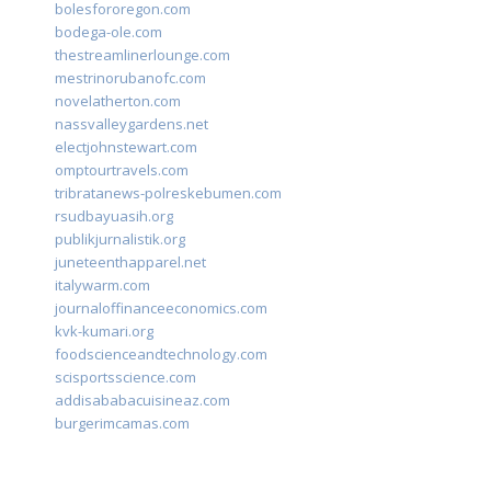
bolesfororegon.com
bodega-ole.com
thestreamlinerlounge.com
mestrinorubanofc.com
novelatherton.com
nassvalleygardens.net
electjohnstewart.com
omptourtravels.com
tribratanews-polreskebumen.com
rsudbayuasih.org
publikjurnalistik.org
juneteenthapparel.net
italywarm.com
journaloffinanceeconomics.com
kvk-kumari.org
foodscienceandtechnology.com
scisportsscience.com
addisababacuisineaz.com
burgerimcamas.com