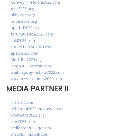
Convoy4Freedom2022.com
grur2023.org
hkhk2023.org
napm2023.org
apsdfd2023.org
forumausape2023.com
imkl2023.com
careerfaircsd2023.com
apsth2023.com
MedItRio2023.org
lcicon2023boston.com
waitangidayfestival2022.com
vacancesscolaires2022.com
MEDIA PARTNER II
isth2022.com
p2b2pabi2023-makassar.com
wocfparis2023.org
sinc2023.com
scdlqatar2022-qa.com
thecolumbiagrill.com