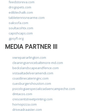
feedstoreva.com
drogopets.com
ediblechalk.com
tabletennisnearme.com
oaksofa.com
soultacohtx.com
capishcaps.com
gpsyfl.org
MEDIA PARTNER III
vwrepairarlington.com
cleaningservicebaltimore-md.com
beckslandscapeandfence.com
vistaaltadelveramendi.com
coastlinecateringnc.com
cuesburgershouston.com
psicologiaespecializadaencampeche.com
dmtacos.com
crescentstreetprinting.com
hornopizza.com
driveadragster.com