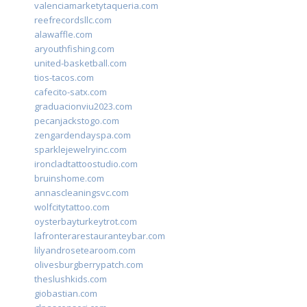
valenciamarketytaqueria.com
reefrecordsllc.com
alawaffle.com
aryouthfishing.com
united-basketball.com
tios-tacos.com
cafecito-satx.com
graduacionviu2023.com
pecanjackstogo.com
zengardendayspa.com
sparklejewelryinc.com
ironcladtattoostudio.com
bruinshome.com
annascleaningsvc.com
wolfcitytattoo.com
oysterbayturkeytrot.com
lafronterarestauranteybar.com
lilyandrosetearoom.com
olivesburgberrypatch.com
theslushkids.com
giobastian.com