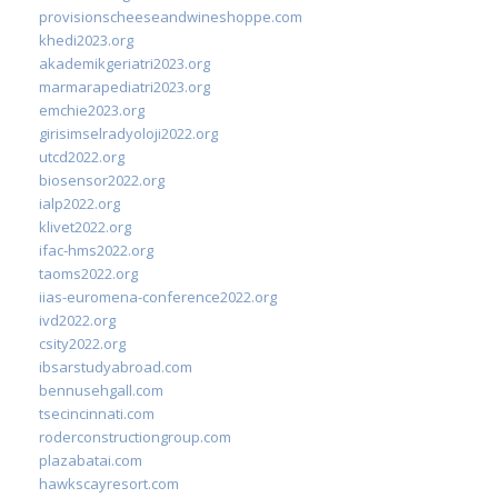
provisionscheeseandwineshoppe.com
khedi2023.org
akademikgeriatri2023.org
marmarapediatri2023.org
emchie2023.org
girisimselradyoloji2022.org
utcd2022.org
biosensor2022.org
ialp2022.org
klivet2022.org
ifac-hms2022.org
taoms2022.org
iias-euromena-conference2022.org
ivd2022.org
csity2022.org
ibsarstudyabroad.com
bennusehgall.com
tsecincinnati.com
roderconstructiongroup.com
plazabatai.com
hawkscayresort.com