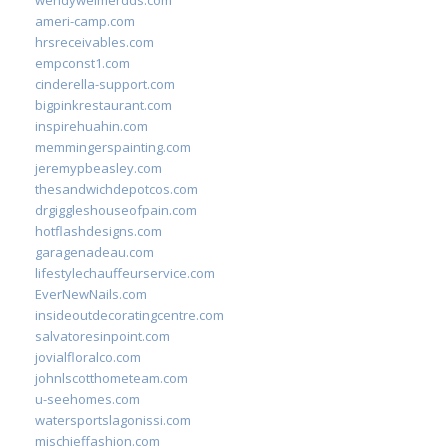
wendyweimerdds.com
ameri-camp.com
hrsreceivables.com
empconst1.com
cinderella-support.com
bigpinkrestaurant.com
inspirehuahin.com
memmingerspainting.com
jeremypbeasley.com
thesandwichdepotcos.com
drgiggleshouseofpain.com
hotflashdesigns.com
garagenadeau.com
lifestylechauffeurservice.com
EverNewNails.com
insideoutdecoratingcentre.com
salvatoresinpoint.com
jovialfloralco.com
johnlscotthometeam.com
u-seehomes.com
watersportslagonissi.com
mischieffashion.com