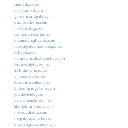
cmmedspa.com
midletontkd.com
gardensandgrills.com
basilfoodwine.com
nikko-tochigi.net
caribbean-corner.com
bluemoongiftcards.com
rivercitysteampunkexpo.com
kchoops.net
mountainsideskateshop.com
kirtlandcitytavern.com
301nutritionspot.com
ammos-stores.com
loceanecreations.com
birdsongridgefarm.com
joiedevivblog.com
valera-amsterdam.com
libertybrandhemp.com
norwoodinnwi.com
neighboursmarket.com
blackanguscareers.com