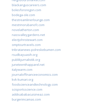
neighboursmarket.com
blackanguscareers.com
bolesfororegon.com
bodega-ole.com
thestreamlinerlounge.com
mestrinorubanofc.com
novelatherton.com
nassvalleygardens.net
electjohnstewart.com
omptourtravels.com
tribratanews-polreskebumen.com
rsudbayuasih.org
publikjurnalistik.org
juneteenthapparel.net
italywarm.com
journaloffinanceeconomics.com
kvk-kumari.org
foodscienceandtechnology.com
scisportsscience.com
addisababacuisineaz.com
burgerimcamas.com