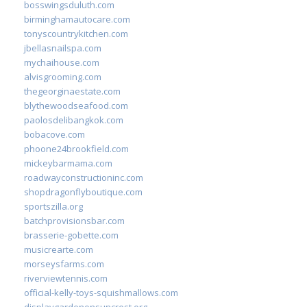
bosswingsduluth.com
birminghamautocare.com
tonyscountrykitchen.com
jbellasnailspa.com
mychaihouse.com
alvisgrooming.com
thegeorginaestate.com
blythewoodseafood.com
paolosdelibangkok.com
bobacove.com
phoone24brookfield.com
mickeybarmama.com
roadwayconstructioninc.com
shopdragonflyboutique.com
sportszilla.org
batchprovisionsbar.com
brasserie-gobette.com
musicrearte.com
morseysfarms.com
riverviewtennis.com
official-kelly-toys-squishmallows.com
displaygardenonsuncrest.org