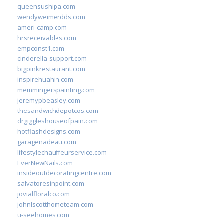
queensushipa.com
wendyweimerdds.com
ameri-camp.com
hrsreceivables.com
empconst1.com
cinderella-support.com
bigpinkrestaurant.com
inspirehuahin.com
memmingerspainting.com
jeremypbeasley.com
thesandwichdepotcos.com
drgiggleshouseofpain.com
hotflashdesigns.com
garagenadeau.com
lifestylechauffeurservice.com
EverNewNails.com
insideoutdecoratingcentre.com
salvatoresinpoint.com
jovialfloralco.com
johnlscotthometeam.com
u-seehomes.com