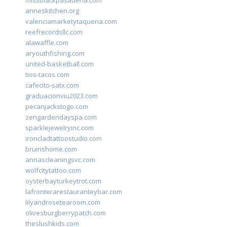
missblackpasadena.com
anneskitchen.org
valenciamarketytaqueria.com
reefrecordsllc.com
alawaffle.com
aryouthfishing.com
united-basketball.com
tios-tacos.com
cafecito-satx.com
graduacionviu2023.com
pecanjackstogo.com
zengardendayspa.com
sparklejewelryinc.com
ironcladtattoostudio.com
bruinshome.com
annascleaningsvc.com
wolfcitytattoo.com
oysterbayturkeytrot.com
lafronterarestauranteybar.com
lilyandrosetearoom.com
olivesburgberrypatch.com
theslushkids.com