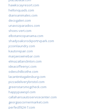
hawkscayresort.com
hellonquads.com
diarioanimales.com
decogaleri.com
unavozparadios.com
shoes-vert.com
elbotanicopanama.com
shadyoaksrockportrvpark.com
jccoinlaundry.com
kautorepair.com
marjaeswinebar.com
elmazatlanclinton.com
ideacoffeenyc.com
odieschillicothe.com
lacantinitagalesburg.com
pizzadeliverybristol.com
greenstarsmogcheck.com
happypawspl.com
callahansautoservicecenter.com
georgiascornermarket.com
perfectfit24-7.com