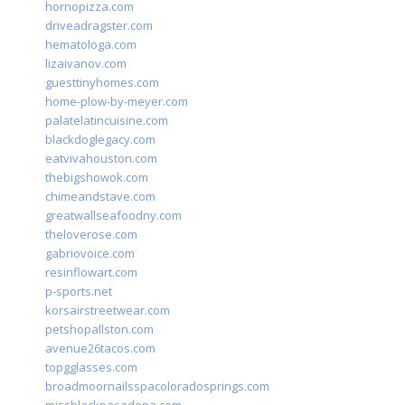
hornopizza.com
driveadragster.com
hematologa.com
lizaivanov.com
guesttinyhomes.com
home-plow-by-meyer.com
palatelatincuisine.com
blackdoglegacy.com
eatvivahouston.com
thebigshowok.com
chimeandstave.com
greatwallseafoodny.com
theloverose.com
gabriovoice.com
resinflowart.com
p-sports.net
korsairstreetwear.com
petshopallston.com
avenue26tacos.com
topgglasses.com
broadmoornailsspacoloradosprings.com