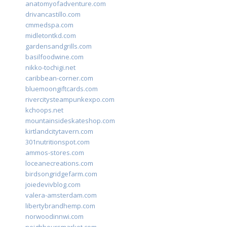
anatomyofadventure.com
drivancastillo.com
cmmedspa.com
midletontkd.com
gardensandgrills.com
basilfoodwine.com
nikko-tochigi.net
caribbean-corner.com
bluemoongiftcards.com
rivercitysteampunkexpo.com
kchoops.net
mountainsideskateshop.com
kirtlandcitytavern.com
301nutritionspot.com
ammos-stores.com
loceanecreations.com
birdsongridgefarm.com
joiedevivblog.com
valera-amsterdam.com
libertybrandhemp.com
norwoodinnwi.com