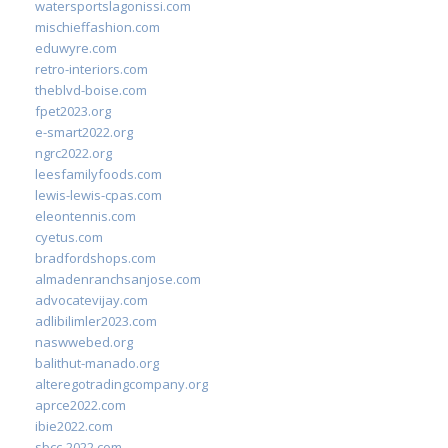
watersportslagonissi.com
mischieffashion.com
eduwyre.com
retro-interiors.com
theblvd-boise.com
fpet2023.org
e-smart2022.org
ngrc2022.org
leesfamilyfoods.com
lewis-lewis-cpas.com
eleontennis.com
cyetus.com
bradfordshops.com
almadenranchsanjose.com
advocatevijay.com
adlibilimler2023.com
naswwebed.org
balithut-manado.org
alteregotradingcompany.org
aprce2022.com
ibie2022.com
sbcc-2022.com