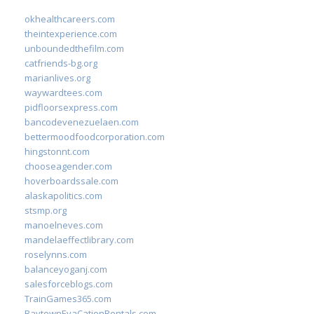
okhealthcareers.com
theintexperience.com
unboundedthefilm.com
catfriends-bg.org
marianlives.org
waywardtees.com
pidfloorsexpress.com
bancodevenezuelaen.com
bettermoodfoodcorporation.com
hingstonnt.com
chooseagender.com
hoverboardssale.com
alaskapolitics.com
stsmp.org
manoelneves.com
mandelaeffectlibrary.com
roselynns.com
balanceyoganj.com
salesforceblogs.com
TrainGames365.com
BaytownEvaCationRentals.com