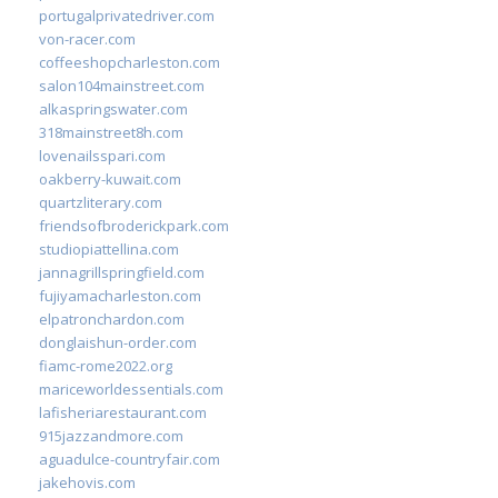
portugalprivatedriver.com
von-racer.com
coffeeshopcharleston.com
salon104mainstreet.com
alkaspringswater.com
318mainstreet8h.com
lovenailsspari.com
oakberry-kuwait.com
quartzliterary.com
friendsofbroderickpark.com
studiopiattellina.com
jannagrillspringfield.com
fujiyamacharleston.com
elpatronchardon.com
donglaishun-order.com
fiamc-rome2022.org
mariceworldessentials.com
lafisheriarestaurant.com
915jazzandmore.com
aguadulce-countryfair.com
jakehovis.com