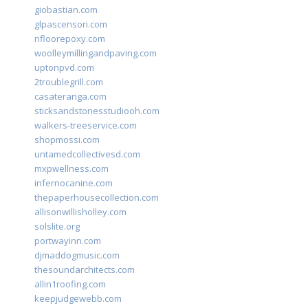
giobastian.com
glpascensori.com
rifloorepoxy.com
woolleymillingandpaving.com
uptonpvd.com
2troublegrill.com
casateranga.com
sticksandstonesstudiooh.com
walkers-treeservice.com
shopmossi.com
untamedcollectivesd.com
mxpwellness.com
infernocanine.com
thepaperhousecollection.com
allisonwillisholley.com
solslite.org
portwayinn.com
djmaddogmusic.com
thesoundarchitects.com
allin1roofing.com
keepjudgewebb.com