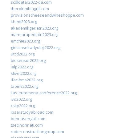
scdlqatar2022-qa.com
thecolumbiagrill.com
provisionscheeseandwineshoppe.com
khedi2023.org
akademikgeriatri2023.org
marmarapediatri2023.org
emchie2023.org
girisimselradyoloji2022.org
utcd2022.org
biosensor2022.org
ialp2022.org
klivet2022.org
ifac-hms2022.org
taoms2022.org
iias-euromena-conference2022.org
ivd2022.org
csity2022.org
ibsarstudyabroad.com
bennusehgall.com
tsecincinnati.com
roderconstructiongroup.com
plazabatai.com