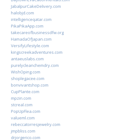
JabalpurCakeDelivery.com
halobjd.com
intelligenceqatar.com
PikaPikaApp.com
takecareofbusinessdfw.org
HamadaOfJapan.com
VersifyLifestyle.com
kingscreekadventures.com
antaeuslabs.com
purelycleanchemdry.com
WishOping.com
shoplegacee.com
bonvivantshop.com
CupPlante.com
mpzin.com
stcreal.com
PopUpFlea.com
valueml.com
rebeccatorresjewelry.com
jmpbliss.com
drjorgerico.com