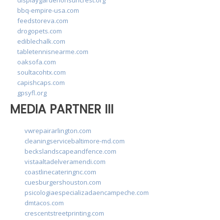
bbq-empire-usa.com
feedstoreva.com
drogopets.com
ediblechalk.com
tabletennisnearme.com
oaksofa.com
soultacohtx.com
capishcaps.com
gpsyfl.org
MEDIA PARTNER III
vwrepairarlington.com
cleaningservicebaltimore-md.com
beckslandscapeandfence.com
vistaaltadelveramendi.com
coastlinecateringnc.com
cuesburgershouston.com
psicologiaespecializadaencampeche.com
dmtacos.com
crescentstreetprinting.com