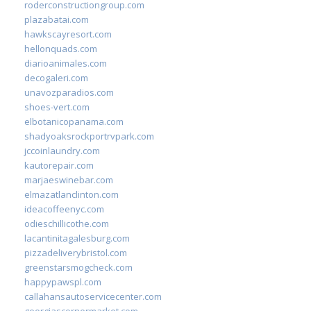
roderconstructiongroup.com
plazabatai.com
hawkscayresort.com
hellonquads.com
diarioanimales.com
decogaleri.com
unavozparadios.com
shoes-vert.com
elbotanicopanama.com
shadyoaksrockportrvpark.com
jccoinlaundry.com
kautorepair.com
marjaeswinebar.com
elmazatlanclinton.com
ideacoffeenyc.com
odieschillicothe.com
lacantinitagalesburg.com
pizzadeliverybristol.com
greenstarsmogcheck.com
happypawspl.com
callahansautoservicecenter.com
georgiascornermarket.com