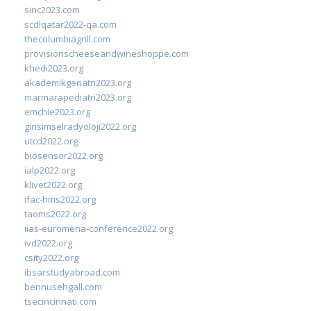
sinc2023.com
scdlqatar2022-qa.com
thecolumbiagrill.com
provisionscheeseandwineshoppe.com
khedi2023.org
akademikgeriatri2023.org
marmarapediatri2023.org
emchie2023.org
girisimselradyoloji2022.org
utcd2022.org
biosensor2022.org
ialp2022.org
klivet2022.org
ifac-hms2022.org
taoms2022.org
iias-euromena-conference2022.org
ivd2022.org
csity2022.org
ibsarstudyabroad.com
bennusehgall.com
tsecincinnati.com