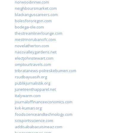
norwoodinnwi.com
neighboursmarket.com
blackanguscareers.com
bolesfororegon.com
bodega-ole.com
thestreamlinerlounge.com
mestrinorubanofc.com
novelatherton.com
nassvalleygardens.net
electjohnstewart.com
omptourtravels.com
tribratanews-polreskebumen.com
rsudbayuasih.org
publikjurnalistik.org
juneteenthapparel.net
italywarm.com
journaloffinanceeconomics.com
kvk-kumari.org
foodscienceandtechnology.com
scisportsscience.com
addisababacuisineaz.com