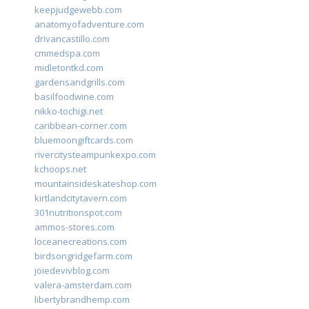
keepjudgewebb.com
anatomyofadventure.com
drivancastillo.com
cmmedspa.com
midletontkd.com
gardensandgrills.com
basilfoodwine.com
nikko-tochigi.net
caribbean-corner.com
bluemoongiftcards.com
rivercitysteampunkexpo.com
kchoops.net
mountainsideskateshop.com
kirtlandcitytavern.com
301nutritionspot.com
ammos-stores.com
loceanecreations.com
birdsongridgefarm.com
joiedevivblog.com
valera-amsterdam.com
libertybrandhemp.com