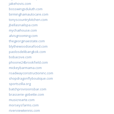
jakehovis.com
bosswingsduluth.com
birminghamautocare.com
tonyscountrykitchen.com
jbellasnailspa.com
mychaihouse.com
alvisgrooming.com
thegeorginaestate.com
blythewoodseafood.com
paolosdelibangkok.com
bobacove.com
phoone24brookfield.com
mickeybarmama.com
roadwayconstructioninc.com
shopdragonflyboutique.com
sportszilla.org
batchprovisionsbar.com
brasserie-gobette.com
musicrearte.com
morseysfarms.com
riverviewtennis.com