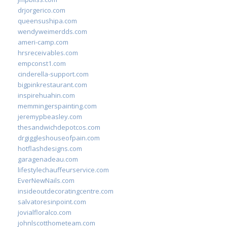
drjorgerico.com
queensushipa.com
wendyweimerdds.com
ameri-camp.com
hrsreceivables.com
empconst1.com
cinderella-support.com
bigpinkrestaurant.com
inspirehuahin.com
memmingerspainting.com
jeremypbeasley.com
thesandwichdepotcos.com
drgiggleshouseofpain.com
hotflashdesigns.com
garagenadeau.com
lifestylechauffeurservice.com
EverNewNails.com
insideoutdecoratingcentre.com
salvatoresinpoint.com
jovialfloralco.com
johnlscotthometeam.com