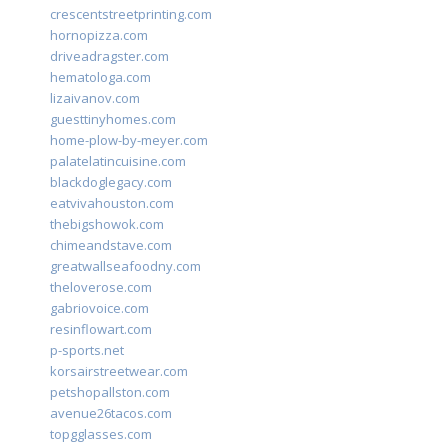
crescentstreetprinting.com
hornopizza.com
driveadragster.com
hematologa.com
lizaivanov.com
guesttinyhomes.com
home-plow-by-meyer.com
palatelatincuisine.com
blackdoglegacy.com
eatvivahouston.com
thebigshowok.com
chimeandstave.com
greatwallseafoodny.com
theloverose.com
gabriovoice.com
resinflowart.com
p-sports.net
korsairstreetwear.com
petshopallston.com
avenue26tacos.com
topgglasses.com