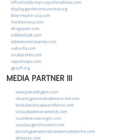
official-kelly-toys-squishmallows.com
displaygardenonsuncrest.org
bbq-empire-usa.com
feedstoreva.com
drogopets.com
ediblechalk.com
tabletennisnearme.com
oaksofa.com
soultacohtx.com
capishcaps.com
gpsyfl.org
MEDIA PARTNER III
vwrepairarlington.com
cleaningservicebaltimore-md.com
beckslandscapeandfence.com
vistaaltadelveramendi.com
coastlinecateringnc.com
cuesburgershouston.com
psicologiaespecializadaencampeche.com
dmtacos.com