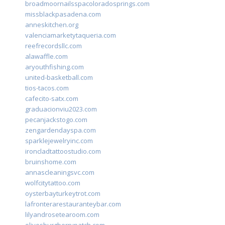
broadmoornailsspacoloradosprings.com
missblackpasadena.com
anneskitchen.org
valenciamarketytaqueria.com
reefrecordsllc.com
alawaffle.com
aryouthfishing.com
united-basketball.com
tios-tacos.com
cafecito-satx.com
graduacionviu2023.com
pecanjackstogo.com
zengardendayspa.com
sparklejewelryinc.com
ironcladtattoostudio.com
bruinshome.com
annascleaningsvc.com
wolfcitytattoo.com
oysterbayturkeytrot.com
lafronterarestauranteybar.com
lilyandrosetearoom.com