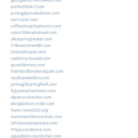
perfectfit24-7.com
portugalprivatedriver.com
von-racer.com
coffeeshopcharleston.com
salon104mainstreet.com
alkaspringswater.com
318mainstreet8h.com
lovenailsspari.com
oakberry-kuwait.com
quartzliterary.com
friendsofbroderickpark.com
studiopiattellina.com
jannagrillspringfield.com
fujiyamacharleston.com
elpatronchardon.com
donglaishun-order.com
fiamc-rome2022.org
mariceworldessentials.com
lafisheriarestaurant.com
915jazzandmore.com
aguadulce-countryfair.com