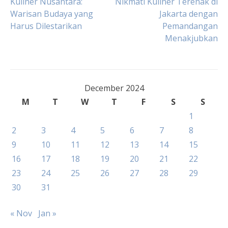
Post
Kuliner Nusantara:
Nikmati Kuliner Terenak di
Warisan Budaya yang
Jakarta dengan
Harus Dilestarikan
Pemandangan
navigation
Menakjubkan
December 2024
M
T
W
T
F
S
S
1
2
3
4
5
6
7
8
9
10
11
12
13
14
15
16
17
18
19
20
21
22
23
24
25
26
27
28
29
30
31
« Nov
Jan »