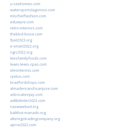
u-seehomes.com
watersportslagonissi.com
mischieffashion.com
eduwyre.com
retro-interiors.com
theblvd-boise.com
fpet2023.org
e-smart2022.org
ngrc2022.org
leesfamilyfoods.com
lewis-lewis-cpas.com
eleontennis.com
cyetus.com
bradfordshops.com
almadenranchsanjose.com
advocatevijay.com
adlibilimler2023.com
naswwebed.org
balithut-manado.org
alteregotradingcompany.org
aprce2022.com