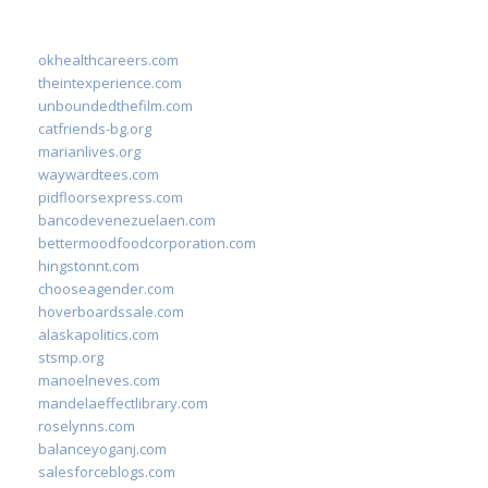
okhealthcareers.com
theintexperience.com
unboundedthefilm.com
catfriends-bg.org
marianlives.org
waywardtees.com
pidfloorsexpress.com
bancodevenezuelaen.com
bettermoodfoodcorporation.com
hingstonnt.com
chooseagender.com
hoverboardssale.com
alaskapolitics.com
stsmp.org
manoelneves.com
mandelaeffectlibrary.com
roselynns.com
balanceyoganj.com
salesforceblogs.com