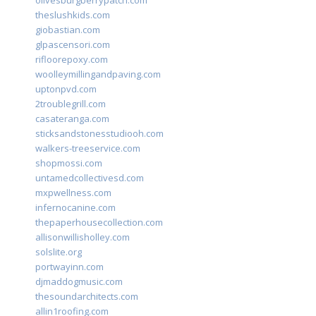
olivesburgberrypatch.com
theslushkids.com
giobastian.com
glpascensori.com
rifloorepoxy.com
woolleymillingandpaving.com
uptonpvd.com
2troublegrill.com
casateranga.com
sticksandstonesstudiooh.com
walkers-treeservice.com
shopmossi.com
untamedcollectivesd.com
mxpwellness.com
infernocanine.com
thepaperhousecollection.com
allisonwillisholley.com
solslite.org
portwayinn.com
djmaddogmusic.com
thesoundarchitects.com
allin1roofing.com