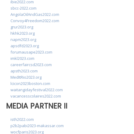
ibie2022.com
sbcc-2022.com
AngolaOilAndGas2022.com
Convoy4Freedom2022.com
grur2023.org
hkhk2023.org
napm2023.org
apsdfd2023.org
forumausape2023.com
imkl2023.com
careerfaircsd2023.com
apsth2023.com
MedItRio2023.org
lcicon2023boston.com
waitangidayfestival2022.com
vacancesscolaires2022.com
MEDIA PARTNER II
isth2022.com
p2b2pabi2023-makassar.com
wocfparis2023.org