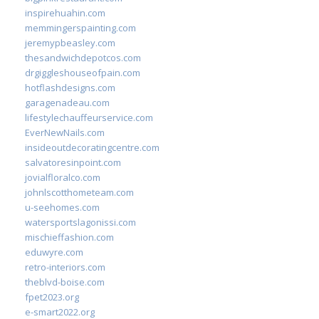
inspirehuahin.com
memmingerspainting.com
jeremypbeasley.com
thesandwichdepotcos.com
drgiggleshouseofpain.com
hotflashdesigns.com
garagenadeau.com
lifestylechauffeurservice.com
EverNewNails.com
insideoutdecoratingcentre.com
salvatoresinpoint.com
jovialfloralco.com
johnlscotthometeam.com
u-seehomes.com
watersportslagonissi.com
mischieffashion.com
eduwyre.com
retro-interiors.com
theblvd-boise.com
fpet2023.org
e-smart2022.org