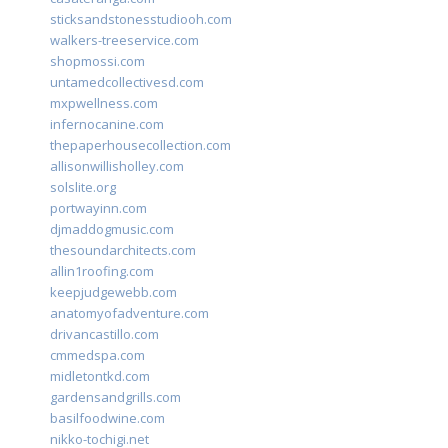
sticksandstonesstudiooh.com
walkers-treeservice.com
shopmossi.com
untamedcollectivesd.com
mxpwellness.com
infernocanine.com
thepaperhousecollection.com
allisonwillisholley.com
solslite.org
portwayinn.com
djmaddogmusic.com
thesoundarchitects.com
allin1roofing.com
keepjudgewebb.com
anatomyofadventure.com
drivancastillo.com
cmmedspa.com
midletontkd.com
gardensandgrills.com
basilfoodwine.com
nikko-tochigi.net