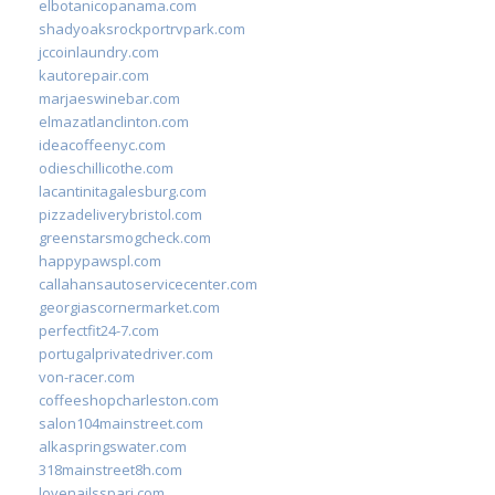
elbotanicopanama.com
shadyoaksrockportrvpark.com
jccoinlaundry.com
kautorepair.com
marjaeswinebar.com
elmazatlanclinton.com
ideacoffeenyc.com
odieschillicothe.com
lacantinitagalesburg.com
pizzadeliverybristol.com
greenstarsmogcheck.com
happypawspl.com
callahansautoservicecenter.com
georgiascornermarket.com
perfectfit24-7.com
portugalprivatedriver.com
von-racer.com
coffeeshopcharleston.com
salon104mainstreet.com
alkaspringswater.com
318mainstreet8h.com
lovenailsspari.com