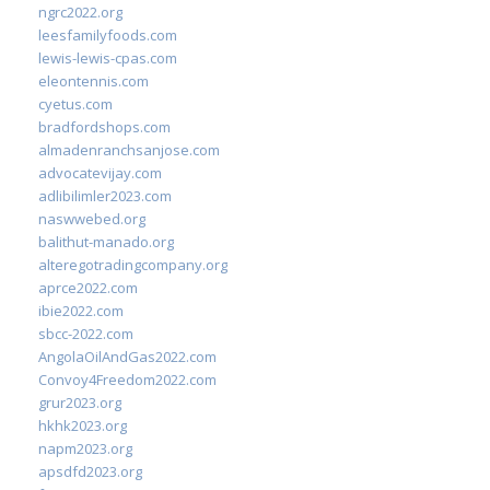
ngrc2022.org
leesfamilyfoods.com
lewis-lewis-cpas.com
eleontennis.com
cyetus.com
bradfordshops.com
almadenranchsanjose.com
advocatevijay.com
adlibilimler2023.com
naswwebed.org
balithut-manado.org
alteregotradingcompany.org
aprce2022.com
ibie2022.com
sbcc-2022.com
AngolaOilAndGas2022.com
Convoy4Freedom2022.com
grur2023.org
hkhk2023.org
napm2023.org
apsdfd2023.org