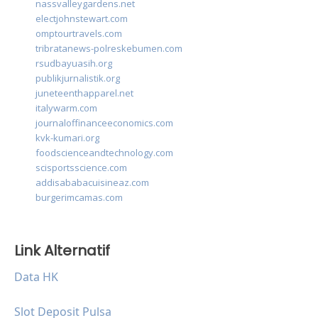
nassvalleygardens.net
electjohnstewart.com
omptourtravels.com
tribratanews-polreskebumen.com
rsudbayuasih.org
publikjurnalistik.org
juneteenthapparel.net
italywarm.com
journaloffinanceeconomics.com
kvk-kumari.org
foodscienceandtechnology.com
scisportsscience.com
addisababacuisineaz.com
burgerimcamas.com
Link Alternatif
Data HK
Slot Deposit Pulsa