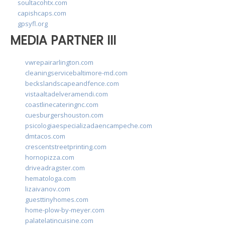
soultacohtx.com
capishcaps.com
gpsyfl.org
MEDIA PARTNER III
vwrepairarlington.com
cleaningservicebaltimore-md.com
beckslandscapeandfence.com
vistaaltadelveramendi.com
coastlinecateringnc.com
cuesburgershouston.com
psicologiaespecializadaencampeche.com
dmtacos.com
crescentstreetprinting.com
hornopizza.com
driveadragster.com
hematologa.com
lizaivanov.com
guesttinyhomes.com
home-plow-by-meyer.com
palatelatincuisine.com