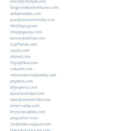
VersifyLifestyle.com
kingscreekadventures.com
antaeuslabs.com
purelycleanchemdry.com
WishOping.com
shoplegacee.com
bonvivantshop.com
CupPlante.com
mpzin.com
stcreal.com
PopUpFlea.com
valueml.com
rebeccatorresjewelry.com
jmpbliss.com
drjorgerico.com
queensushipa.com
wendyweimerdds.com
ameri-camp.com
hrsreceivables.com
empconst1.com
cinderella-support.com
bigpinkrestaurant.com