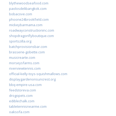
blythewoodseafood.com
paolosdelibangkok.com
bobacove.com
phoone24brookfield.com
mickeybarmama.com
roadwayconstructioninc.com
shopdragonflyboutique.com
sportszilla.org
batchprovisionsbar.com
brasserie-gobette.com
musicrearte.com
morseysfarms.com
riverviewtennis.com
official-kelly-toys-squishmallows.com
displaygardenonsuncrest.org
bbq-empire-usa.com
feedstoreva.com
drogopets.com
ediblechalk.com
tabletennisnearme.com
oaksofa.com