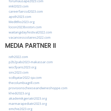
forumausape2023.com
imkl2023.com
careerfaircsd2023.com
apsth2023.com
MedItRio2023.org
lcicon2023boston.com
waitangidayfestival2022.com
vacancesscolaires2022.com
MEDIA PARTNER II
isth2022.com
p2b2pabi2023-makassar.com
wocfparis2023.org
sinc2023.com
scdlqatar2022-qa.com
thecolumbiagrill.com
provisionscheeseandwineshoppe.com
khedi2023.org
akademikgeriatri2023.org
marmarapediatri2023.org
emchie2023.org