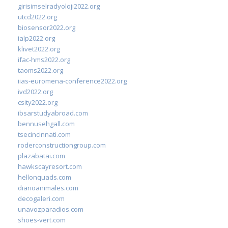
girisimselradyoloji2022.org
utcd2022.org
biosensor2022.org
ialp2022.org
klivet2022.org
ifac-hms2022.org
taoms2022.org
iias-euromena-conference2022.org
ivd2022.org
csity2022.org
ibsarstudyabroad.com
bennusehgall.com
tsecincinnati.com
roderconstructiongroup.com
plazabatai.com
hawkscayresort.com
hellonquads.com
diarioanimales.com
decogaleri.com
unavozparadios.com
shoes-vert.com