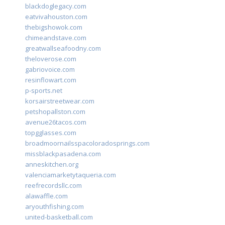
blackdoglegacy.com
eatvivahouston.com
thebigshowok.com
chimeandstave.com
greatwallseafoodny.com
theloverose.com
gabriovoice.com
resinflowart.com
p-sports.net
korsairstreetwear.com
petshopallston.com
avenue26tacos.com
topgglasses.com
broadmoornailsspacoloradosprings.com
missblackpasadena.com
anneskitchen.org
valenciamarketytaqueria.com
reefrecordsllc.com
alawaffle.com
aryouthfishing.com
united-basketball.com