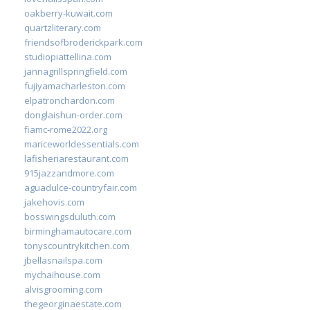
oakberry-kuwait.com
quartzliterary.com
friendsofbroderickpark.com
studiopiattellina.com
jannagrillspringfield.com
fujiyamacharleston.com
elpatronchardon.com
donglaishun-order.com
fiamc-rome2022.org
mariceworldessentials.com
lafisheriarestaurant.com
915jazzandmore.com
aguadulce-countryfair.com
jakehovis.com
bosswingsduluth.com
birminghamautocare.com
tonyscountrykitchen.com
jbellasnailspa.com
mychaihouse.com
alvisgrooming.com
thegeorginaestate.com