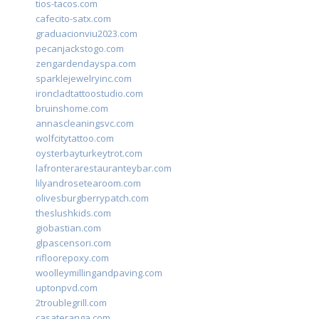
tios-tacos.com
cafecito-satx.com
graduacionviu2023.com
pecanjackstogo.com
zengardendayspa.com
sparklejewelryinc.com
ironcladtattoostudio.com
bruinshome.com
annascleaningsvc.com
wolfcitytattoo.com
oysterbayturkeytrot.com
lafronterarestauranteybar.com
lilyandrosetearoom.com
olivesburgberrypatch.com
theslushkids.com
giobastian.com
glpascensori.com
rifloorepoxy.com
woolleymillingandpaving.com
uptonpvd.com
2troublegrill.com
casateranga.com