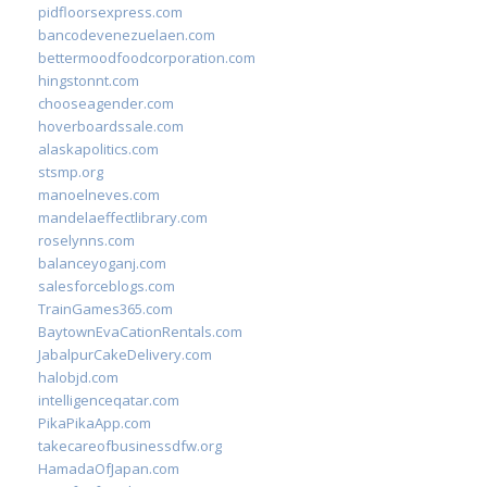
pidfloorsexpress.com
bancodevenezuelaen.com
bettermoodfoodcorporation.com
hingstonnt.com
chooseagender.com
hoverboardssale.com
alaskapolitics.com
stsmp.org
manoelneves.com
mandelaeffectlibrary.com
roselynns.com
balanceyoganj.com
salesforceblogs.com
TrainGames365.com
BaytownEvaCationRentals.com
JabalpurCakeDelivery.com
halobjd.com
intelligenceqatar.com
PikaPikaApp.com
takecareofbusinessdfw.org
HamadaOfJapan.com