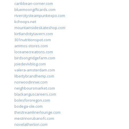
caribbean-corner.com
bluemoongiftcards.com
rivercitysteampunkexpo.com
kchoops.net
mountainsideskateshop.com
kirtlandcitytavern.com
301nutritionspot.com
ammos-stores.com
loceanecreations.com
birdsongridgefarm.com
joiedevivblog.com
valera-amsterdam.com
libertybrandhemp.com
norwoodinnwi.com
neighboursmarket.com
blackanguscareers.com
bolesfororegon.com
bodega-ole.com
thestreamlinerlounge.com
mestrinorubanofc.com
novelatherton.com