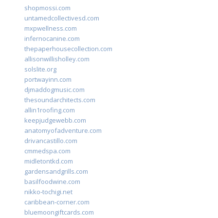
shopmossi.com
untamedcollectivesd.com
mxpwellness.com
infernocanine.com
thepaperhousecollection.com
allisonwillisholley.com
solslite.org
portwayinn.com
djmaddogmusic.com
thesoundarchitects.com
allin1roofing.com
keepjudgewebb.com
anatomyofadventure.com
drivancastillo.com
cmmedspa.com
midletontkd.com
gardensandgrills.com
basilfoodwine.com
nikko-tochigi.net
caribbean-corner.com
bluemoongiftcards.com