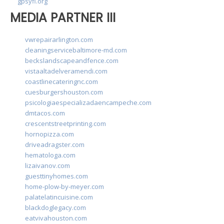
gpsyfl.org
MEDIA PARTNER III
vwrepairarlington.com
cleaningservicebaltimore-md.com
beckslandscapeandfence.com
vistaaltadelveramendi.com
coastlinecateringnc.com
cuesburgershouston.com
psicologiaespecializadaencampeche.com
dmtacos.com
crescentstreetprinting.com
hornopizza.com
driveadragster.com
hematologa.com
lizaivanov.com
guesttinyhomes.com
home-plow-by-meyer.com
palatelatincuisine.com
blackdoglegacy.com
eatvivahouston.com