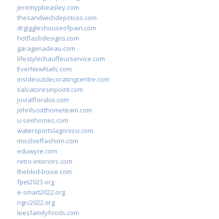
jeremypbeasley.com
thesandwichdepotcos.com
drgiggleshouseofpain.com
hotflashdesigns.com
garagenadeau.com
lifestylechauffeurservice.com
EverNewNails.com
insideoutdecoratingcentre.com
salvatoresinpoint.com
jovialfloralco.com
johnlscotthometeam.com
u-seehomes.com
watersportslagonissi.com
mischieffashion.com
eduwyre.com
retro-interiors.com
theblvd-boise.com
fpet2023.org
e-smart2022.org
ngrc2022.org
leesfamilyfoods.com