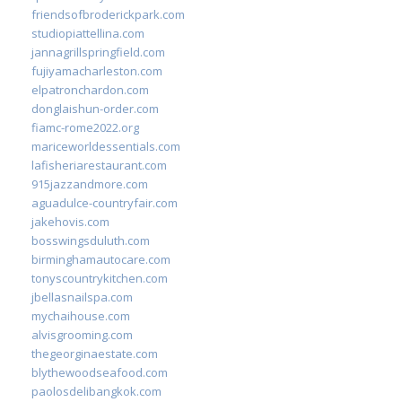
friendsofbroderickpark.com
studiopiattellina.com
jannagrillspringfield.com
fujiyamacharleston.com
elpatronchardon.com
donglaishun-order.com
fiamc-rome2022.org
mariceworldessentials.com
lafisheriarestaurant.com
915jazzandmore.com
aguadulce-countryfair.com
jakehovis.com
bosswingsduluth.com
birminghamautocare.com
tonyscountrykitchen.com
jbellasnailspa.com
mychaihouse.com
alvisgrooming.com
thegeorginaestate.com
blythewoodseafood.com
paolosdelibangkok.com