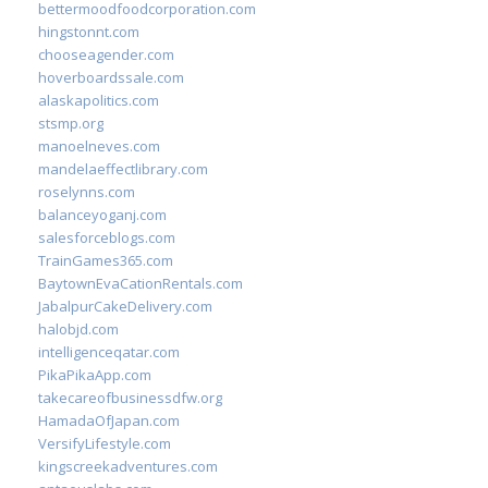
bettermoodfoodcorporation.com
hingstonnt.com
chooseagender.com
hoverboardssale.com
alaskapolitics.com
stsmp.org
manoelneves.com
mandelaeffectlibrary.com
roselynns.com
balanceyoganj.com
salesforceblogs.com
TrainGames365.com
BaytownEvaCationRentals.com
JabalpurCakeDelivery.com
halobjd.com
intelligenceqatar.com
PikaPikaApp.com
takecareofbusinessdfw.org
HamadaOfJapan.com
VersifyLifestyle.com
kingscreekadventures.com