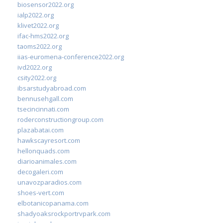
biosensor2022.org
ialp2022.org
klivet2022.org
ifac-hms2022.org
taoms2022.org
iias-euromena-conference2022.org
ivd2022.org
csity2022.org
ibsarstudyabroad.com
bennusehgall.com
tsecincinnati.com
roderconstructiongroup.com
plazabatai.com
hawkscayresort.com
hellonquads.com
diarioanimales.com
decogaleri.com
unavozparadios.com
shoes-vert.com
elbotanicopanama.com
shadyoaksrockportrvpark.com