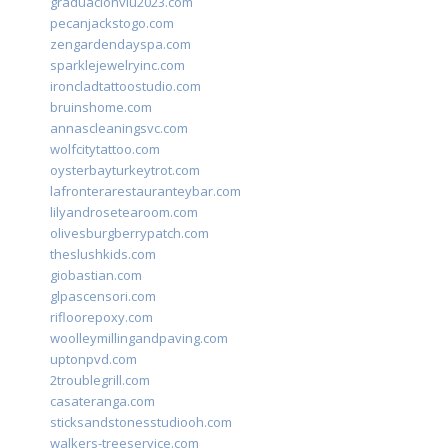
graduacionviu2023.com
pecanjackstogo.com
zengardendayspa.com
sparklejewelryinc.com
ironcladtattoostudio.com
bruinshome.com
annascleaningsvc.com
wolfcitytattoo.com
oysterbayturkeytrot.com
lafronterarestauranteybar.com
lilyandrosetearoom.com
olivesburgberrypatch.com
theslushkids.com
giobastian.com
glpascensori.com
rifloorepoxy.com
woolleymillingandpaving.com
uptonpvd.com
2troublegrill.com
casateranga.com
sticksandstonesstudiooh.com
walkers-treeservice.com