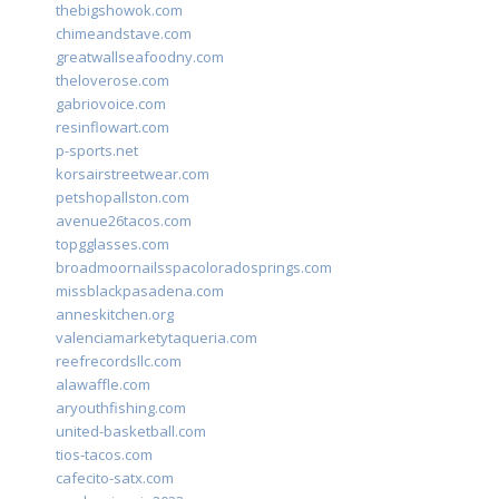
thebigshowok.com
chimeandstave.com
greatwallseafoodny.com
theloverose.com
gabriovoice.com
resinflowart.com
p-sports.net
korsairstreetwear.com
petshopallston.com
avenue26tacos.com
topgglasses.com
broadmoornailsspacoloradosprings.com
missblackpasadena.com
anneskitchen.org
valenciamarketytaqueria.com
reefrecordsllc.com
alawaffle.com
aryouthfishing.com
united-basketball.com
tios-tacos.com
cafecito-satx.com