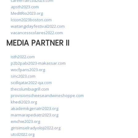
careerfaircsd2023.com
apsth2023.com
MedItRio2023.org
lcicon2023boston.com
waitangidayfestival2022.com
vacancesscolaires2022.com
MEDIA PARTNER II
isth2022.com
p2b2pabi2023-makassar.com
wocfparis2023.org
sinc2023.com
scdlqatar2022-qa.com
thecolumbiagrill.com
provisionscheeseandwineshoppe.com
khedi2023.org
akademikgeriatri2023.org
marmarapediatri2023.org
emchie2023.org
girisimselradyoloji2022.org
utcd2022.org