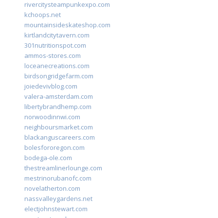
rivercitysteampunkexpo.com
kchoops.net
mountainsideskateshop.com
kirtlandcitytavern.com
301nutritionspot.com
ammos-stores.com
loceanecreations.com
birdsongridgefarm.com
joiedevivblog.com
valera-amsterdam.com
libertybrandhemp.com
norwoodinnwi.com
neighboursmarket.com
blackanguscareers.com
bolesfororegon.com
bodega-ole.com
thestreamlinerlounge.com
mestrinorubanofc.com
novelatherton.com
nassvalleygardens.net
electjohnstewart.com