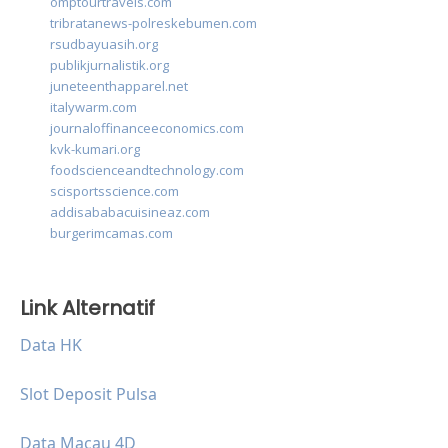
omptourtravels.com
tribratanews-polreskebumen.com
rsudbayuasih.org
publikjurnalistik.org
juneteenthapparel.net
italywarm.com
journaloffinanceeconomics.com
kvk-kumari.org
foodscienceandtechnology.com
scisportsscience.com
addisababacuisineaz.com
burgerimcamas.com
Link Alternatif
Data HK
Slot Deposit Pulsa
Data Macau 4D