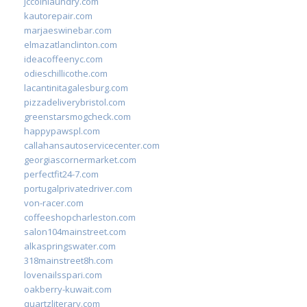
jccoinlaundry.com
kautorepair.com
marjaeswinebar.com
elmazatlanclinton.com
ideacoffeenyc.com
odieschillicothe.com
lacantinitagalesburg.com
pizzadeliverybristol.com
greenstarsmogcheck.com
happypawspl.com
callahansautoservicecenter.com
georgiascornermarket.com
perfectfit24-7.com
portugalprivatedriver.com
von-racer.com
coffeeshopcharleston.com
salon104mainstreet.com
alkaspringswater.com
318mainstreet8h.com
lovenailsspari.com
oakberry-kuwait.com
quartzliterary.com