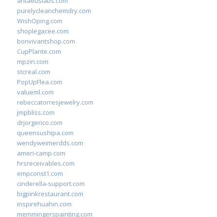
antaeuslabs.com
purelycleanchemdry.com
WishOping.com
shoplegacee.com
bonvivantshop.com
CupPlante.com
mpzin.com
stcreal.com
PopUpFlea.com
valueml.com
rebeccatorresjewelry.com
jmpbliss.com
drjorgerico.com
queensushipa.com
wendyweimerdds.com
ameri-camp.com
hrsreceivables.com
empconst1.com
cinderella-support.com
bigpinkrestaurant.com
inspirehuahin.com
memmingerspainting.com