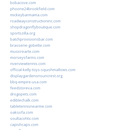
bobacove.com
phoone24brookfield.com
mickeybarmama.com
roadwayconstructioninc.com
shopdragonflyboutique.com
sportszilla.org
batchprovisionsbar.com
brasserie-gobette.com
musicrearte.com
morseysfarms.com
riverviewtennis.com
official-kelly-toys-squishmallows.com
displaygardenonsuncrest.org
bbq-empire-usa.com
feedstoreva.com
drogopets.com
ediblechalk.com
tabletennisnearme.com
oaksofa.com
soultacohtx.com
capishcaps.com