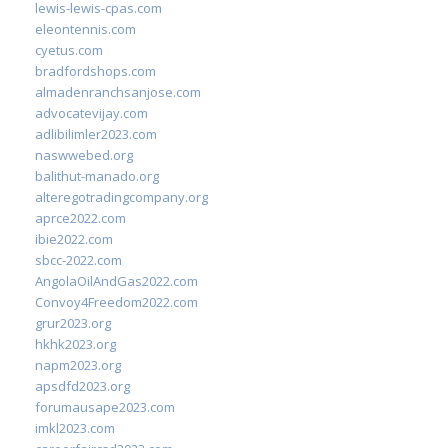
lewis-lewis-cpas.com
eleontennis.com
cyetus.com
bradfordshops.com
almadenranchsanjose.com
advocatevijay.com
adlibilimler2023.com
naswwebed.org
balithut-manado.org
alteregotradingcompany.org
aprce2022.com
ibie2022.com
sbcc-2022.com
AngolaOilAndGas2022.com
Convoy4Freedom2022.com
grur2023.org
hkhk2023.org
napm2023.org
apsdfd2023.org
forumausape2023.com
imkl2023.com