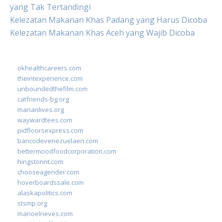
yang Tak Tertandingi
Kelezatan Makanan Khas Padang yang Harus Dicoba
Kelezatan Makanan Khas Aceh yang Wajib Dicoba
okhealthcareers.com
theintexperience.com
unboundedthefilm.com
catfriends-bg.org
marianlives.org
waywardtees.com
pidfloorsexpress.com
bancodevenezuelaen.com
bettermoodfoodcorporation.com
hingstonnt.com
chooseagender.com
hoverboardssale.com
alaskapolitics.com
stsmp.org
manoelneves.com