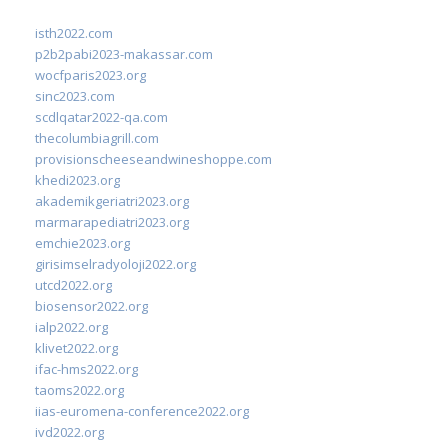
isth2022.com
p2b2pabi2023-makassar.com
wocfparis2023.org
sinc2023.com
scdlqatar2022-qa.com
thecolumbiagrill.com
provisionscheeseandwineshoppe.com
khedi2023.org
akademikgeriatri2023.org
marmarapediatri2023.org
emchie2023.org
girisimselradyoloji2022.org
utcd2022.org
biosensor2022.org
ialp2022.org
klivet2022.org
ifac-hms2022.org
taoms2022.org
iias-euromena-conference2022.org
ivd2022.org