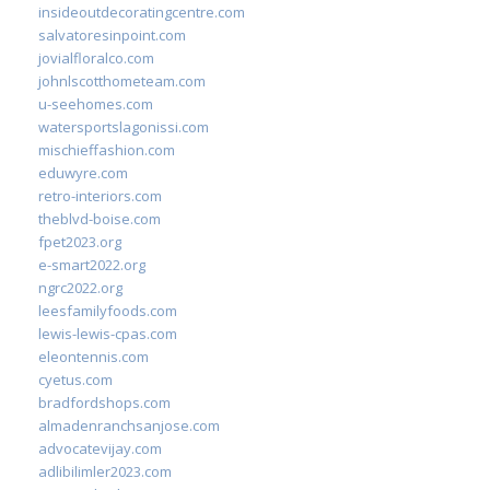
insideoutdecoratingcentre.com
salvatoresinpoint.com
jovialfloralco.com
johnlscotthometeam.com
u-seehomes.com
watersportslagonissi.com
mischieffashion.com
eduwyre.com
retro-interiors.com
theblvd-boise.com
fpet2023.org
e-smart2022.org
ngrc2022.org
leesfamilyfoods.com
lewis-lewis-cpas.com
eleontennis.com
cyetus.com
bradfordshops.com
almadenranchsanjose.com
advocatevijay.com
adlibilimler2023.com