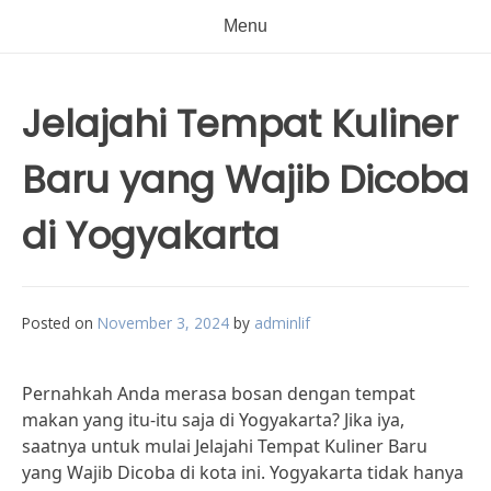
Menu
Jelajahi Tempat Kuliner
Baru yang Wajib Dicoba
di Yogyakarta
Posted on
November 3, 2024
by
adminlif
Pernahkah Anda merasa bosan dengan tempat
makan yang itu-itu saja di Yogyakarta? Jika iya,
saatnya untuk mulai Jelajahi Tempat Kuliner Baru
yang Wajib Dicoba di kota ini. Yogyakarta tidak hanya