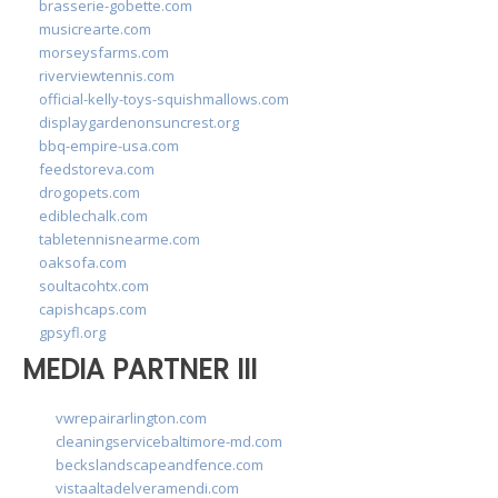
brasserie-gobette.com
musicrearte.com
morseysfarms.com
riverviewtennis.com
official-kelly-toys-squishmallows.com
displaygardenonsuncrest.org
bbq-empire-usa.com
feedstoreva.com
drogopets.com
ediblechalk.com
tabletennisnearme.com
oaksofa.com
soultacohtx.com
capishcaps.com
gpsyfl.org
MEDIA PARTNER III
vwrepairarlington.com
cleaningservicebaltimore-md.com
beckslandscapeandfence.com
vistaaltadelveramendi.com