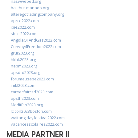
naswwebed.org
balithut-manado.org
alteregotradingcompany.org
aprce2022.com
ibie2022.com
sbcc-2022.com
AngolaOilAndGas2022.com
Convoy4Freedom2022.com
grur2023.org
hkhk2023.org
napm2023.org
apsdfd2023.org
forumausape2023.com
imkl2023.com
careerfaircsd2023.com
apsth2023.com
MedItRio2023.org
lcicon2023boston.com
waitangidayfestival2022.com
vacancesscolaires2022.com
MEDIA PARTNER II