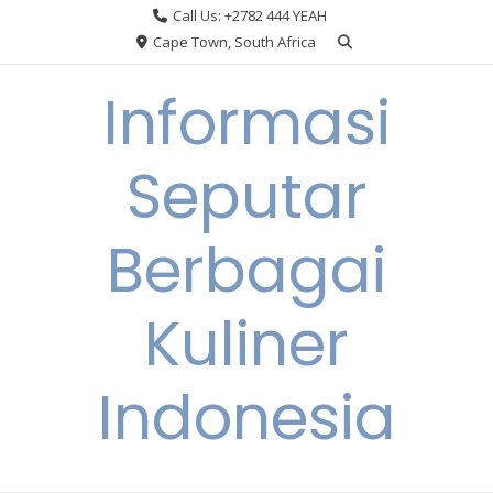
Skip
Call Us: +2782 444 YEAH
to
Cape Town, South Africa
content
Informasi
Seputar
Berbagai
Kuliner
Indonesia