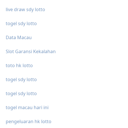
live draw sdy lotto
togel sdy lotto
Data Macau
Slot Garansi Kekalahan
toto hk lotto
togel sdy lotto
togel sdy lotto
togel macau hari ini
pengeluaran hk lotto