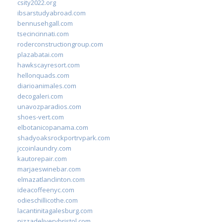
csity2022.org
ibsarstudyabroad.com
bennusehgall.com
tsecincinnati.com
roderconstructiongroup.com
plazabatai.com
hawkscayresort.com
hellonquads.com
diarioanimales.com
decogaleri.com
unavozparadios.com
shoes-vert.com
elbotanicopanama.com
shadyoaksrockportrvpark.com
jccoinlaundry.com
kautorepair.com
marjaeswinebar.com
elmazatlanclinton.com
ideacoffeenyc.com
odieschillicothe.com
lacantinitagalesburg.com
pizzadeliverybristol.com