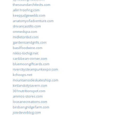
thesoundarchitects.com
allin1roofing.com
keepjudgewebb.com
anatomyofadventure.com
drivancastillo.com
cmmedspa.com
midletontkd.com
gardensandgrills.com
basilfoodwine.com
nikko-tochigi.net
caribbean-corner.com
bluemoongiftcards.com
rivercitysteampunkexpo.com
kchoops.net
mountainsideskateshop.com
kirtlandcitytavern.com
301nutritionspot.com
ammos-stores.com
loceanecreations.com
birdsongridgefarm.com
joiedevivblog.com