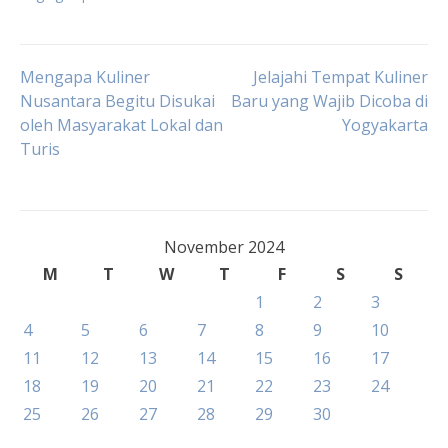
Post
Mengapa Kuliner
Jelajahi Tempat Kuliner
Nusantara Begitu Disukai
Baru yang Wajib Dicoba di
oleh Masyarakat Lokal dan
Yogyakarta
navigation
Turis
November 2024
M
T
W
T
F
S
S
1
2
3
4
5
6
7
8
9
10
11
12
13
14
15
16
17
18
19
20
21
22
23
24
25
26
27
28
29
30