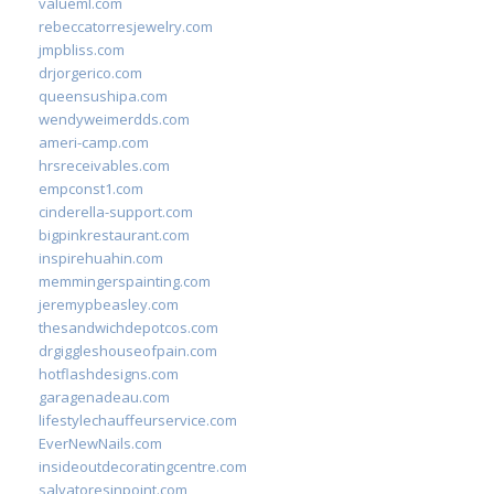
valueml.com
rebeccatorresjewelry.com
jmpbliss.com
drjorgerico.com
queensushipa.com
wendyweimerdds.com
ameri-camp.com
hrsreceivables.com
empconst1.com
cinderella-support.com
bigpinkrestaurant.com
inspirehuahin.com
memmingerspainting.com
jeremypbeasley.com
thesandwichdepotcos.com
drgiggleshouseofpain.com
hotflashdesigns.com
garagenadeau.com
lifestylechauffeurservice.com
EverNewNails.com
insideoutdecoratingcentre.com
salvatoresinpoint.com