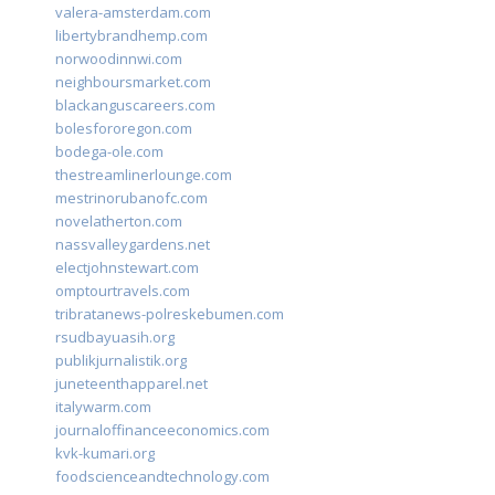
valera-amsterdam.com
libertybrandhemp.com
norwoodinnwi.com
neighboursmarket.com
blackanguscareers.com
bolesfororegon.com
bodega-ole.com
thestreamlinerlounge.com
mestrinorubanofc.com
novelatherton.com
nassvalleygardens.net
electjohnstewart.com
omptourtravels.com
tribratanews-polreskebumen.com
rsudbayuasih.org
publikjurnalistik.org
juneteenthapparel.net
italywarm.com
journaloffinanceeconomics.com
kvk-kumari.org
foodscienceandtechnology.com