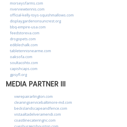
morseysfarms.com
riverviewtennis.com
official-kelly-toys-squishmallows.com
displaygardenonsuncrest.org
bbq-empire-usa.com
feedstoreva.com
drogopets.com
ediblechalk.com
tabletennisnearme.com
oaksofa.com
soultacohtx.com
capishcaps.com
gpsyfl.org
MEDIA PARTNER III
vwrepairarlington.com
cleaningservicebaltimore-md.com
beckslandscapeandfence.com
vistaaltadelveramendi.com
coastlinecateringnc.com
cuesburgershouston.com