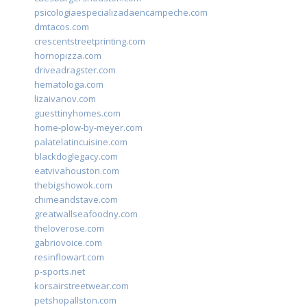
psicologiaespecializadaencampeche.com
dmtacos.com
crescentstreetprinting.com
hornopizza.com
driveadragster.com
hematologa.com
lizaivanov.com
guesttinyhomes.com
home-plow-by-meyer.com
palatelatincuisine.com
blackdoglegacy.com
eatvivahouston.com
thebigshowok.com
chimeandstave.com
greatwallseafoodny.com
theloverose.com
gabriovoice.com
resinflowart.com
p-sports.net
korsairstreetwear.com
petshopallston.com