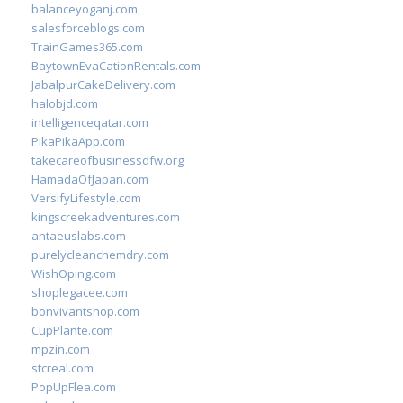
balanceyoganj.com
salesforceblogs.com
TrainGames365.com
BaytownEvaCationRentals.com
JabalpurCakeDelivery.com
halobjd.com
intelligenceqatar.com
PikaPikaApp.com
takecareofbusinessdfw.org
HamadaOfJapan.com
VersifyLifestyle.com
kingscreekadventures.com
antaeuslabs.com
purelycleanchemdry.com
WishOping.com
shoplegacee.com
bonvivantshop.com
CupPlante.com
mpzin.com
stcreal.com
PopUpFlea.com