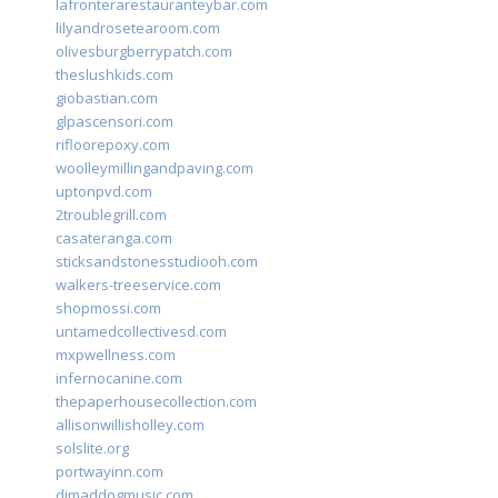
lafronterarestauranteybar.com
lilyandrosetearoom.com
olivesburgberrypatch.com
theslushkids.com
giobastian.com
glpascensori.com
rifloorepoxy.com
woolleymillingandpaving.com
uptonpvd.com
2troublegrill.com
casateranga.com
sticksandstonesstudiooh.com
walkers-treeservice.com
shopmossi.com
untamedcollectivesd.com
mxpwellness.com
infernocanine.com
thepaperhousecollection.com
allisonwillisholley.com
solslite.org
portwayinn.com
djmaddogmusic.com