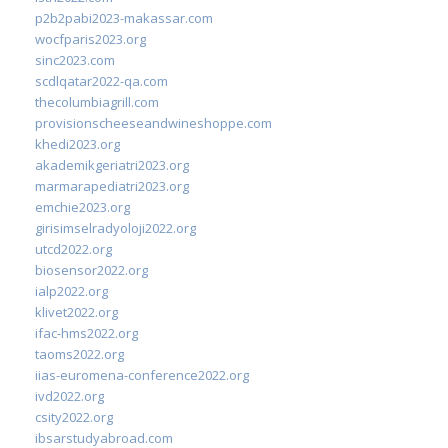
p2b2pabi2023-makassar.com
wocfparis2023.org
sinc2023.com
scdlqatar2022-qa.com
thecolumbiagrill.com
provisionscheeseandwineshoppe.com
khedi2023.org
akademikgeriatri2023.org
marmarapediatri2023.org
emchie2023.org
girisimselradyoloji2022.org
utcd2022.org
biosensor2022.org
ialp2022.org
klivet2022.org
ifac-hms2022.org
taoms2022.org
iias-euromena-conference2022.org
ivd2022.org
csity2022.org
ibsarstudyabroad.com