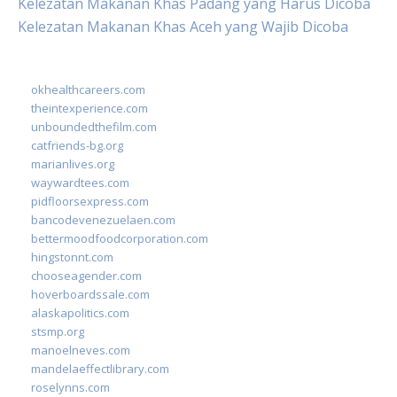
Kelezatan Makanan Khas Padang yang Harus Dicoba
Kelezatan Makanan Khas Aceh yang Wajib Dicoba
okhealthcareers.com
theintexperience.com
unboundedthefilm.com
catfriends-bg.org
marianlives.org
waywardtees.com
pidfloorsexpress.com
bancodevenezuelaen.com
bettermoodfoodcorporation.com
hingstonnt.com
chooseagender.com
hoverboardssale.com
alaskapolitics.com
stsmp.org
manoelneves.com
mandelaeffectlibrary.com
roselynns.com