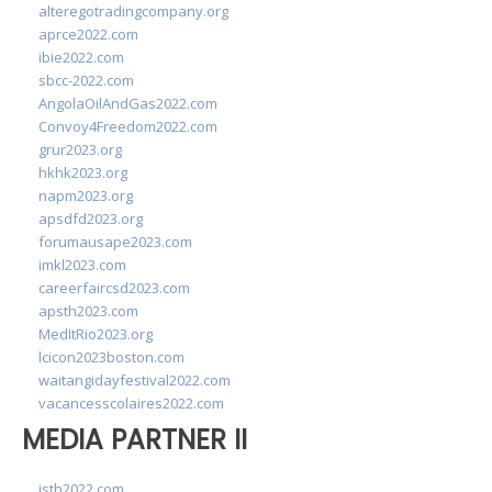
alteregotradingcompany.org
aprce2022.com
ibie2022.com
sbcc-2022.com
AngolaOilAndGas2022.com
Convoy4Freedom2022.com
grur2023.org
hkhk2023.org
napm2023.org
apsdfd2023.org
forumausape2023.com
imkl2023.com
careerfaircsd2023.com
apsth2023.com
MedItRio2023.org
lcicon2023boston.com
waitangidayfestival2022.com
vacancesscolaires2022.com
MEDIA PARTNER II
isth2022.com