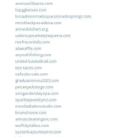
avenue26tacos.com
topgglasses.com
broadmoornailsspacoloradosprings.com
missblackpasadena.com
anneskitchen.org
valenciamarketytaqueria.com
reefrecordsllc.com
alawaffle.com
aryouthfishing.com
united-basketball.com
tios-tacos.com
cafecito-satx.com
graduacionviu2023.com
pecanjackstogo.com
zengardendayspa.com
sparklejewelryinc.com
ironcladtattoostudio.com
bruinshome.com
annascleaningsvc.com
wolfcitytattoo.com
oysterbayturkeytrot.com