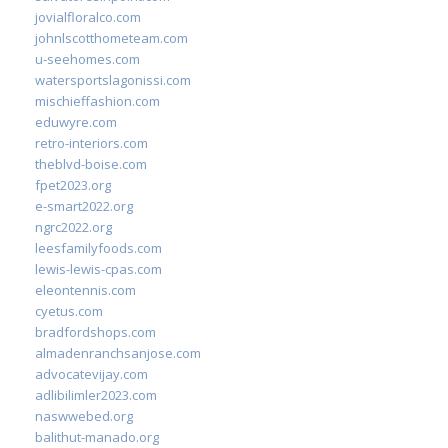
jovialfloralco.com
johnlscotthometeam.com
u-seehomes.com
watersportslagonissi.com
mischieffashion.com
eduwyre.com
retro-interiors.com
theblvd-boise.com
fpet2023.org
e-smart2022.org
ngrc2022.org
leesfamilyfoods.com
lewis-lewis-cpas.com
eleontennis.com
cyetus.com
bradfordshops.com
almadenranchsanjose.com
advocatevijay.com
adlibilimler2023.com
naswwebed.org
balithut-manado.org