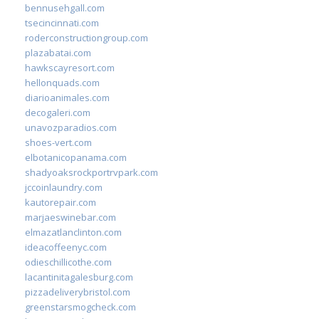
bennusehgall.com
tsecincinnati.com
roderconstructiongroup.com
plazabatai.com
hawkscayresort.com
hellonquads.com
diarioanimales.com
decogaleri.com
unavozparadios.com
shoes-vert.com
elbotanicopanama.com
shadyoaksrockportrvpark.com
jccoinlaundry.com
kautorepair.com
marjaeswinebar.com
elmazatlanclinton.com
ideacoffeenyc.com
odieschillicothe.com
lacantinitagalesburg.com
pizzadeliverybristol.com
greenstarsmogcheck.com