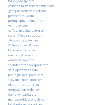
happypawspl.com
callahansautoservicecenter.com
georgiascornermarket.com
perfectfit24-7.com
portugalprivatedriver.com
von-racer.com
coffeeshopcharleston.com
salon104mainstreet.com
alkaspringswater.com
318mainstreet8h.com
lovenailsspari.com
oakberry-kuwait.com
quartzliterary.com
friendsofbroderickpark.com
studiopiattellina.com
jannagrillspringfield.com
fujiyamacharleston.com
elpatronchardon.com
donglaishun-order.com
fiamc-rome2022.org
mariceworldessentials.com
lafisheriarestaurant.com