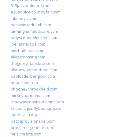
915jazzandmore.com
aguadulce-countryfair.com
jakehovis.com
bosswingsduluth.com
birminghamautocare.com
tonyscountrykitchen.com
jbellasnailspa.com
mychaihouse.com
alvisgrooming.com
thegeorginaestate.com
blythewoodseafood.com
paolosdelibangkok.com
bobacove.com
phoone24brookfield.com
mickeybarmama.com
roadwayconstructioninc.com
shopdragonflyboutique.com
sportszilla.org
batchprovisionsbar.com
brasserie-gobette.com
musicrearte.com