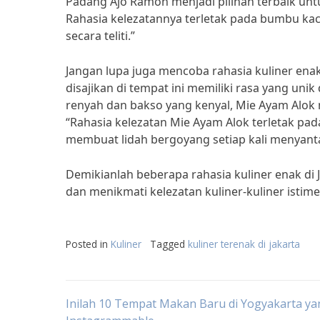
Padang Ajo Ramon menjadi pilihan terbaik untu
Rahasia kelezatannya terletak pada bumbu kac
secara teliti.”
Jangan lupa juga mencoba rahasia kuliner enak 
disajikan di tempat ini memiliki rasa yang u
renyah dan bakso yang kenyal, Mie Ayam Alok m
“Rahasia kelezatan Mie Ayam Alok terletak pad
membuat lidah bergoyang setiap kali menyant
Demikianlah beberapa rahasia kuliner enak di
dan menikmati kelezatan kuliner-kuliner istime
Posted in
Kuliner
Tagged
kuliner terenak di jakarta
Post
Inilah 10 Tempat Makan Baru di Yogyakarta ya