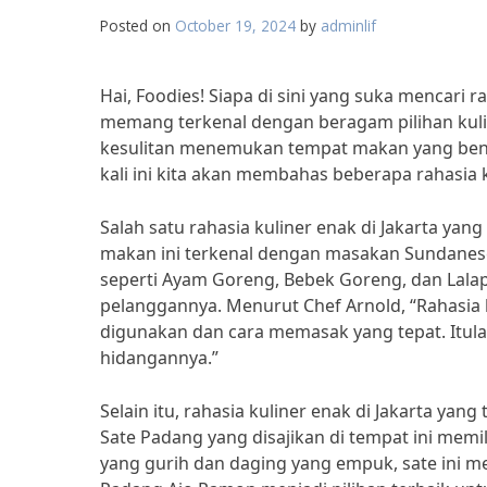
Posted on
October 19, 2024
by
adminlif
Hai, Foodies! Siapa di sini yang suka mencari r
memang terkenal dengan beragam pilihan kuli
kesulitan menemukan tempat makan yang bena
kali ini kita akan membahas beberapa rahasia 
Salah satu rahasia kuliner enak di Jakarta ya
makan ini terkenal dengan masakan Sundanesen
seperti Ayam Goreng, Bebek Goreng, dan Lalapa
pelanggannya. Menurut Chef Arnold, “Rahasia
digunakan dan cara memasak yang tepat. Itul
hidangannya.”
Selain itu, rahasia kuliner enak di Jakarta ya
Sate Padang yang disajikan di tempat ini mem
yang gurih dan daging yang empuk, sate ini me