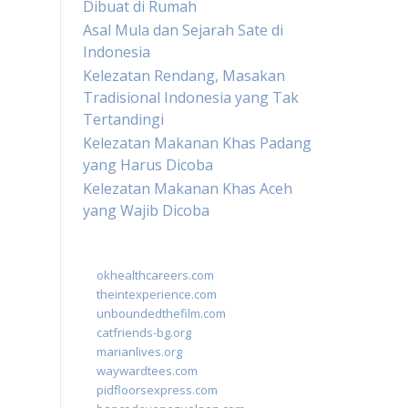
Dibuat di Rumah
Asal Mula dan Sejarah Sate di
Indonesia
Kelezatan Rendang, Masakan
Tradisional Indonesia yang Tak
Tertandingi
Kelezatan Makanan Khas Padang
yang Harus Dicoba
Kelezatan Makanan Khas Aceh
yang Wajib Dicoba
okhealthcareers.com
theintexperience.com
unboundedthefilm.com
catfriends-bg.org
marianlives.org
waywardtees.com
pidfloorsexpress.com