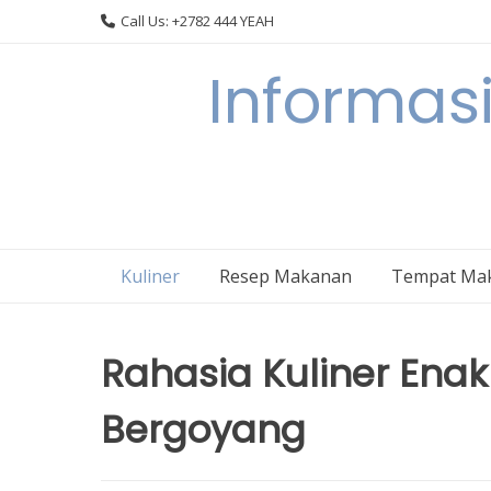
Skip
Call Us: +2782 444 YEAH
to
content
Informasi
Kuliner
Resep Makanan
Tempat Ma
Rahasia Kuliner Enak
Bergoyang