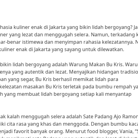
ahasia kuliner enak di Jakarta yang bikin lidah bergoyang? J
ner yang lezat dan menggugah selera. Namun, terkadang k
r-benar istimewa dan menyimpan rahasia kelezatannya. 
kuliner enak di Jakarta yang sayang untuk dilewatkan.
ng bikin lidah bergoyang adalah Warung Makan Bu Kris. War
ya yang autentik dan lezat. Menyajikan hidangan tradisio
n yang segar, Bu Kris berhasil memikat lidah para
 kelezatan masakan Bu Kris terletak pada bumbu rempah y
ah yang membuat lidah bergoyang setiap kali menyantap
ng tak kalah menggugah selera adalah Sate Padang Ajo Ramon
iliki cita rasa yang khas dan menggoda. Dengan bumbu ka
njadi favorit banyak orang. Menurut food blogger, Vania, “