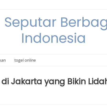
 Seputar Berbag
Indonesia
kan
togel online
 di Jakarta yang Bikin Lida