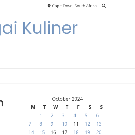
Cape Town, South Africa
ai Kuliner
h
October 2024
M
T
W
T
F
S
S
1
2
3
4
5
6
7
8
9
10
11
12
13
14
15
16
17
18
19
20