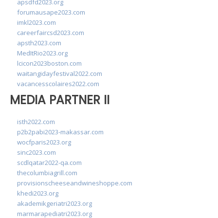
apsdfd2023.org
forumausape2023.com
imkl2023.com
careerfaircsd2023.com
apsth2023.com
MedItRio2023.org
lcicon2023boston.com
waitangidayfestival2022.com
vacancesscolaires2022.com
MEDIA PARTNER II
isth2022.com
p2b2pabi2023-makassar.com
wocfparis2023.org
sinc2023.com
scdlqatar2022-qa.com
thecolumbiagrill.com
provisionscheeseandwineshoppe.com
khedi2023.org
akademikgeriatri2023.org
marmarapediatri2023.org