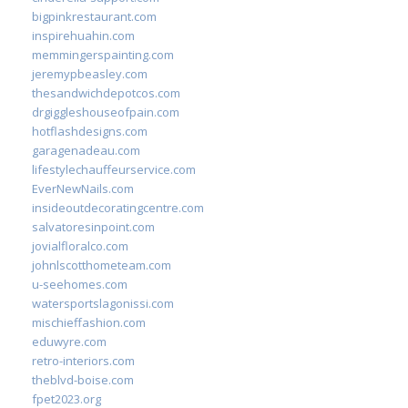
bigpinkrestaurant.com
inspirehuahin.com
memmingerspainting.com
jeremypbeasley.com
thesandwichdepotcos.com
drgiggleshouseofpain.com
hotflashdesigns.com
garagenadeau.com
lifestylechauffeurservice.com
EverNewNails.com
insideoutdecoratingcentre.com
salvatoresinpoint.com
jovialfloralco.com
johnlscotthometeam.com
u-seehomes.com
watersportslagonissi.com
mischieffashion.com
eduwyre.com
retro-interiors.com
theblvd-boise.com
fpet2023.org