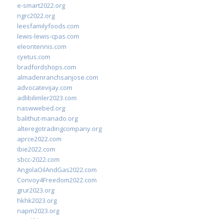
e-smart2022.org
ngrc2022.org
leesfamilyfoods.com
lewis-lewis-cpas.com
eleontennis.com
cyetus.com
bradfordshops.com
almadenranchsanjose.com
advocatevijay.com
adlibilimler2023.com
naswwebed.org
balithut-manado.org
alteregotradingcompany.org
aprce2022.com
ibie2022.com
sbcc-2022.com
AngolaOilAndGas2022.com
Convoy4Freedom2022.com
grur2023.org
hkhk2023.org
napm2023.org