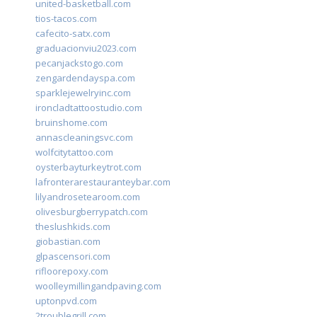
united-basketball.com
tios-tacos.com
cafecito-satx.com
graduacionviu2023.com
pecanjackstogo.com
zengardendayspa.com
sparklejewelryinc.com
ironcladtattoostudio.com
bruinshome.com
annascleaningsvc.com
wolfcitytattoo.com
oysterbayturkeytrot.com
lafronterarestauranteybar.com
lilyandrosetearoom.com
olivesburgberrypatch.com
theslushkids.com
giobastian.com
glpascensori.com
rifloorepoxy.com
woolleymillingandpaving.com
uptonpvd.com
2troublegrill.com