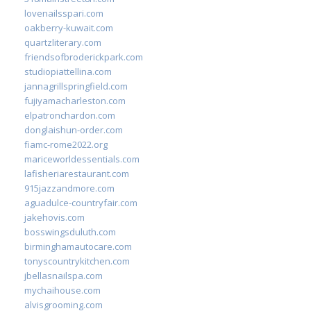
lovenailsspari.com
oakberry-kuwait.com
quartzliterary.com
friendsofbroderickpark.com
studiopiattellina.com
jannagrillspringfield.com
fujiyamacharleston.com
elpatronchardon.com
donglaishun-order.com
fiamc-rome2022.org
mariceworldessentials.com
lafisheriarestaurant.com
915jazzandmore.com
aguadulce-countryfair.com
jakehovis.com
bosswingsduluth.com
birminghamautocare.com
tonyscountrykitchen.com
jbellasnailspa.com
mychaihouse.com
alvisgrooming.com