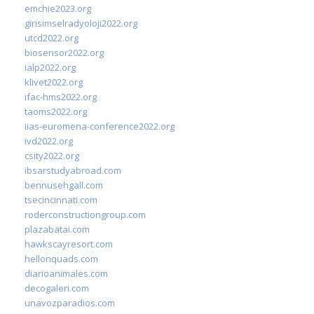
emchie2023.org
girisimselradyoloji2022.org
utcd2022.org
biosensor2022.org
ialp2022.org
klivet2022.org
ifac-hms2022.org
taoms2022.org
iias-euromena-conference2022.org
ivd2022.org
csity2022.org
ibsarstudyabroad.com
bennusehgall.com
tsecincinnati.com
roderconstructiongroup.com
plazabatai.com
hawkscayresort.com
hellonquads.com
diarioanimales.com
decogaleri.com
unavozparadios.com