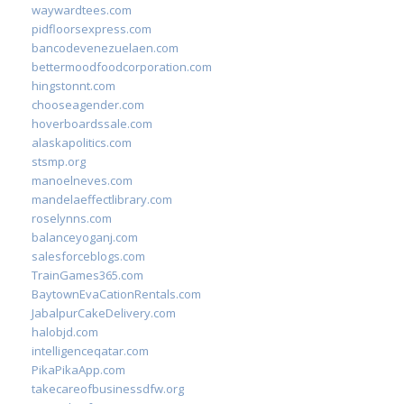
waywardtees.com
pidfloorsexpress.com
bancodevenezuelaen.com
bettermoodfoodcorporation.com
hingstonnt.com
chooseagender.com
hoverboardssale.com
alaskapolitics.com
stsmp.org
manoelneves.com
mandelaeffectlibrary.com
roselynns.com
balanceyoganj.com
salesforceblogs.com
TrainGames365.com
BaytownEvaCationRentals.com
JabalpurCakeDelivery.com
halobjd.com
intelligenceqatar.com
PikaPikaApp.com
takecareofbusinessdfw.org