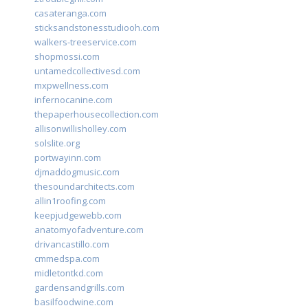
casateranga.com
sticksandstonesstudiooh.com
walkers-treeservice.com
shopmossi.com
untamedcollectivesd.com
mxpwellness.com
infernocanine.com
thepaperhousecollection.com
allisonwillisholley.com
solslite.org
portwayinn.com
djmaddogmusic.com
thesoundarchitects.com
allin1roofing.com
keepjudgewebb.com
anatomyofadventure.com
drivancastillo.com
cmmedspa.com
midletontkd.com
gardensandgrills.com
basilfoodwine.com