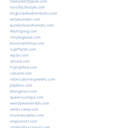
HamadaOfJapan.com
VersifyLifestyle.com
kingscreekadventures.com
antaeuslabs.com
purelycleanchemdry.com
WishOping.com
shoplegacee.com
bonvivantshop.com
CupPlante.com
mpzin.com
stcreal.com
PopUpFlea.com
valueml.com
rebeccatorresjewelry.com
jmpbliss.com
drjorgerico.com
queensushipa.com
wendyweimerdds.com
ameri-camp.com
hrsreceivables.com
empconst1.com
cinderella-support.com