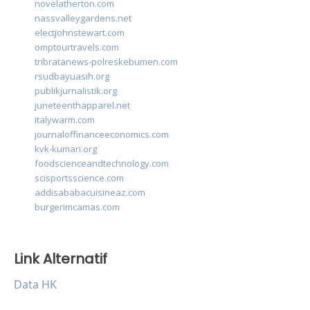
novelatherton.com
nassvalleygardens.net
electjohnstewart.com
omptourtravels.com
tribratanews-polreskebumen.com
rsudbayuasih.org
publikjurnalistik.org
juneteenthapparel.net
italywarm.com
journaloffinanceeconomics.com
kvk-kumari.org
foodscienceandtechnology.com
scisportsscience.com
addisababacuisineaz.com
burgerimcamas.com
Link Alternatif
Data HK