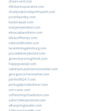
shoes-vert.com
elbotanicopanama.com
shadyoaksrockportrvpark.com
jccoinlaundry.com
kautorepair.com
marjaeswinebar.com
elmazatlanclinton.com
ideacoffeenyc.com
odieschillicothe.com
lacantinitagalesburg.com
pizzadeliverybristol.com
greenstarsmogcheck.com
happypawspl.com
callahansautoservicecenter.com
georgiascornermarket.com
perfectfit24-7.com
portugalprivatedriver.com
von-racer.com
coffeeshopcharleston.com
salon104mainstreet.com
alkaspringswater.com
318mainstreet8h.com