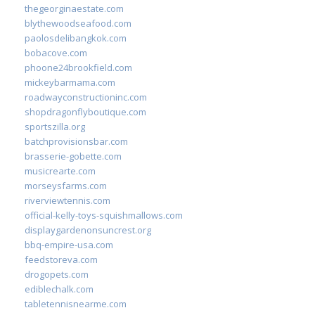
thegeorginaestate.com
blythewoodseafood.com
paolosdelibangkok.com
bobacove.com
phoone24brookfield.com
mickeybarmama.com
roadwayconstructioninc.com
shopdragonflyboutique.com
sportszilla.org
batchprovisionsbar.com
brasserie-gobette.com
musicrearte.com
morseysfarms.com
riverviewtennis.com
official-kelly-toys-squishmallows.com
displaygardenonsuncrest.org
bbq-empire-usa.com
feedstoreva.com
drogopets.com
ediblechalk.com
tabletennisnearme.com