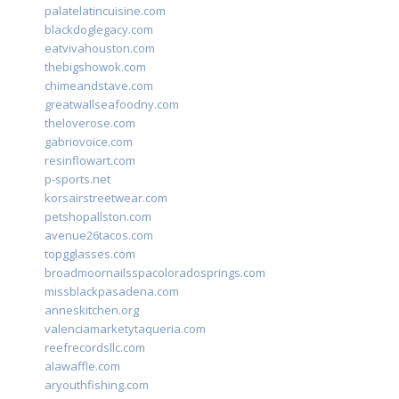
palatelatincuisine.com
blackdoglegacy.com
eatvivahouston.com
thebigshowok.com
chimeandstave.com
greatwallseafoodny.com
theloverose.com
gabriovoice.com
resinflowart.com
p-sports.net
korsairstreetwear.com
petshopallston.com
avenue26tacos.com
topgglasses.com
broadmoornailsspacoloradosprings.com
missblackpasadena.com
anneskitchen.org
valenciamarketytaqueria.com
reefrecordsllc.com
alawaffle.com
aryouthfishing.com