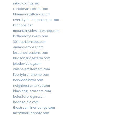
nikko-tochigi.net
caribbean-corner.com
bluemoongiftcards.com
rivercitysteampunkexpo.com
kchoops.net
mountainsideskateshop.com
kirtlandcitytavern.com
301nutritionspot.com
ammos-stores.com
loceanecreations.com
birdsongridgefarm.com
joiedevivblog.com
valera-amsterdam.com
libertybrandhemp.com
norwoodinnwi.com
neighboursmarket.com
blackanguscareers.com
bolesfororegon.com
bodega-ole.com
thestreamlinerlounge.com
mestrinorubanofc.com