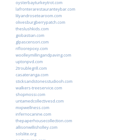
oysterbayturkeytrot.com
lafronterarestauranteybar.com
lilyandrosetearoom.com
olivesburgberrypatch.com
theslushkids.com
giobastian.com
glpascensori.com
rifloorepoxy.com
woolleymillingandpaving.com
uptonpvd.com
2troublegrill.com
casateranga.com
sticksandstonesstudiooh.com
walkers-treeservice.com
shopmossi.com
untamedcollectivesd.com
mxpwellness.com
infernocanine.com
thepaperhousecollection.com
allisonwillisholley.com
solslite.org