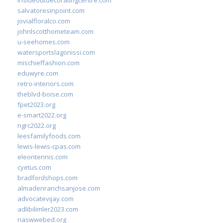
insideoutdecoratingcentre.com
salvatoresinpoint.com
jovialfloralco.com
johnlscotthometeam.com
u-seehomes.com
watersportslagonissi.com
mischieffashion.com
eduwyre.com
retro-interiors.com
theblvd-boise.com
fpet2023.org
e-smart2022.org
ngrc2022.org
leesfamilyfoods.com
lewis-lewis-cpas.com
eleontennis.com
cyetus.com
bradfordshops.com
almadenranchsanjose.com
advocatevijay.com
adlibilimler2023.com
naswwebed.org