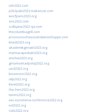
isth2022.com
p2b2pabi2023-makassar.com
wocfparis2023.org
sinc2023.com
scdlqatar2022-qa.com
thecolumbiagrill.com
provisionscheeseandwineshoppe.com
khedi2023.org
akademikgeriatri2023.org
marmarapediatri2023.org
emchie2023.org
girisimselradyoloji2022.org
utcd2022.org
biosensor2022.org
ialp2022.org
klivet2022.org
ifac-hms2022.org
taoms2022.org
iias-euromena-conference2022.org
ivd2022.org
csity2022.org