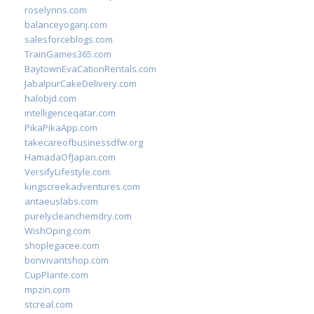
roselynns.com
balanceyoganj.com
salesforceblogs.com
TrainGames365.com
BaytownEvaCationRentals.com
JabalpurCakeDelivery.com
halobjd.com
intelligenceqatar.com
PikaPikaApp.com
takecareofbusinessdfw.org
HamadaOfJapan.com
VersifyLifestyle.com
kingscreekadventures.com
antaeuslabs.com
purelycleanchemdry.com
WishOping.com
shoplegacee.com
bonvivantshop.com
CupPlante.com
mpzin.com
stcreal.com