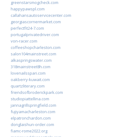
greenstarsmogcheck.com
happypawspl.com
callahansautoservicecenter.com
georgiascornermarket.com
perfectfit24-7.com
portugalprivatedriver.com
von-racer.com
coffeeshopcharleston.com
salon104mainstreet.com
alkaspringswater.com
318mainstreet8h.com
lovenailsspari.com
oakberry-kuwait.com
quartzliterary.com
friendsofbroderickpark.com
studiopiattellina.com
jannagrillspringfield.com
fujiyamacharleston.com
elpatronchardon.com
donglaishun-order.com
fiamc-rome2022.org