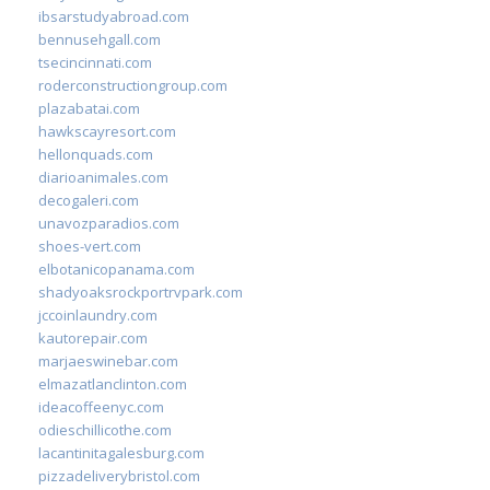
ibsarstudyabroad.com
bennusehgall.com
tsecincinnati.com
roderconstructiongroup.com
plazabatai.com
hawkscayresort.com
hellonquads.com
diarioanimales.com
decogaleri.com
unavozparadios.com
shoes-vert.com
elbotanicopanama.com
shadyoaksrockportrvpark.com
jccoinlaundry.com
kautorepair.com
marjaeswinebar.com
elmazatlanclinton.com
ideacoffeenyc.com
odieschillicothe.com
lacantinitagalesburg.com
pizzadeliverybristol.com