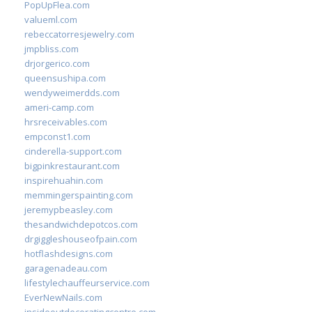
PopUpFlea.com
valueml.com
rebeccatorresjewelry.com
jmpbliss.com
drjorgerico.com
queensushipa.com
wendyweimerdds.com
ameri-camp.com
hrsreceivables.com
empconst1.com
cinderella-support.com
bigpinkrestaurant.com
inspirehuahin.com
memmingerspainting.com
jeremypbeasley.com
thesandwichdepotcos.com
drgiggleshouseofpain.com
hotflashdesigns.com
garagenadeau.com
lifestylechauffeurservice.com
EverNewNails.com