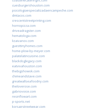
coastlinecateringnc.com
cuesburgershouston.com
psicologiaespecializadaencampeche.com
dmtacos.com
crescentstreetprinting.com
hornopizza.com
driveadragster.com
hematologa.com
lizaivanov.com
guesttinyhomes.com
home-plow-by-meyer.com
palatelatincuisine.com
blackdoglegacy.com
eatvivahouston.com
thebigshowok.com
chimeandstave.com
greatwallseafoodny.com
theloverose.com
gabriovoice.com
resinflowart.com
p-sports.net
korsairstreetwear.com