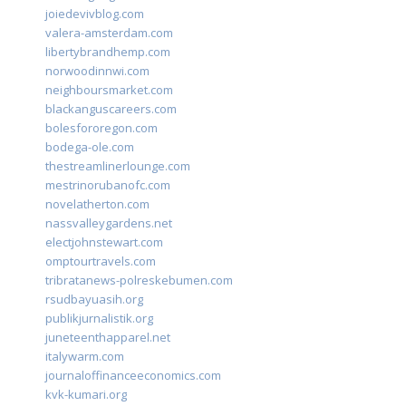
joiedevivblog.com
valera-amsterdam.com
libertybrandhemp.com
norwoodinnwi.com
neighboursmarket.com
blackanguscareers.com
bolesfororegon.com
bodega-ole.com
thestreamlinerlounge.com
mestrinorubanofc.com
novelatherton.com
nassvalleygardens.net
electjohnstewart.com
omptourtravels.com
tribratanews-polreskebumen.com
rsudbayuasih.org
publikjurnalistik.org
juneteenthapparel.net
italywarm.com
journaloffinanceeconomics.com
kvk-kumari.org