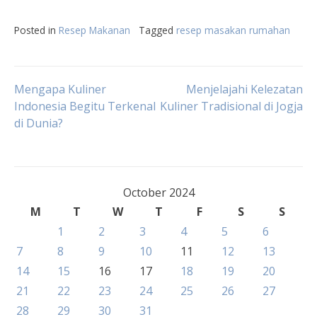
Posted in
Resep Makanan
Tagged
resep masakan rumahan
Post
Mengapa Kuliner
Menjelajahi Kelezatan
Indonesia Begitu Terkenal
Kuliner Tradisional di Jogja
di Dunia?
navigation
October 2024
M
T
W
T
F
S
S
1
2
3
4
5
6
7
8
9
10
11
12
13
14
15
16
17
18
19
20
21
22
23
24
25
26
27
28
29
30
31