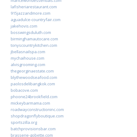
mariceworldessentials.com
lafisheriarestaurant.com
915jazzandmore.com
aguadulce-countryfair.com
jakehovis.com
bosswingsduluth.com
birminghamautocare.com
tonyscountrykitchen.com
jbellasnailspa.com
mychaihouse.com
alvisgrooming.com
thegeorginaestate.com
blythewoodseafood.com
paolosdelibangkok.com
bobacove.com
phoone24brookfield.com
mickeybarmama.com
roadwayconstructioninc.com
shopdragonflyboutique.com
sportszilla.org
batchprovisionsbar.com
brasserie-gobette.com