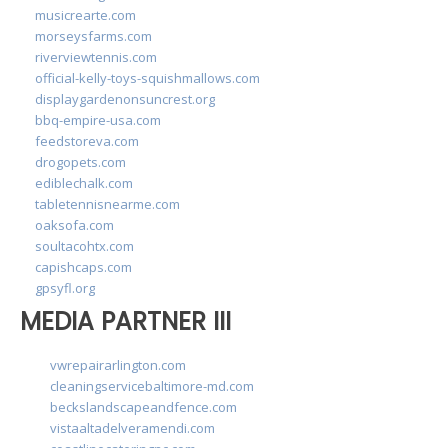
musicrearte.com
morseysfarms.com
riverviewtennis.com
official-kelly-toys-squishmallows.com
displaygardenonsuncrest.org
bbq-empire-usa.com
feedstoreva.com
drogopets.com
ediblechalk.com
tabletennisnearme.com
oaksofa.com
soultacohtx.com
capishcaps.com
gpsyfl.org
MEDIA PARTNER III
vwrepairarlington.com
cleaningservicebaltimore-md.com
beckslandscapeandfence.com
vistaaltadelveramendi.com