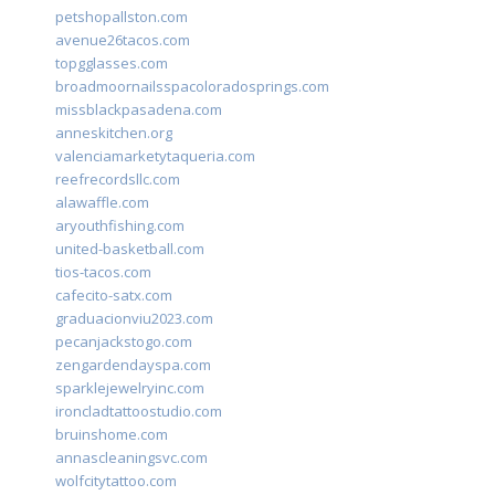
petshopallston.com
avenue26tacos.com
topgglasses.com
broadmoornailsspacoloradosprings.com
missblackpasadena.com
anneskitchen.org
valenciamarketytaqueria.com
reefrecordsllc.com
alawaffle.com
aryouthfishing.com
united-basketball.com
tios-tacos.com
cafecito-satx.com
graduacionviu2023.com
pecanjackstogo.com
zengardendayspa.com
sparklejewelryinc.com
ironcladtattoostudio.com
bruinshome.com
annascleaningsvc.com
wolfcitytattoo.com