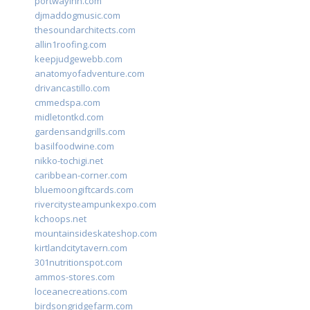
portwayinn.com
djmaddogmusic.com
thesoundarchitects.com
allin1roofing.com
keepjudgewebb.com
anatomyofadventure.com
drivancastillo.com
cmmedspa.com
midletontkd.com
gardensandgrills.com
basilfoodwine.com
nikko-tochigi.net
caribbean-corner.com
bluemoongiftcards.com
rivercitysteampunkexpo.com
kchoops.net
mountainsideskateshop.com
kirtlandcitytavern.com
301nutritionspot.com
ammos-stores.com
loceanecreations.com
birdsongridgefarm.com