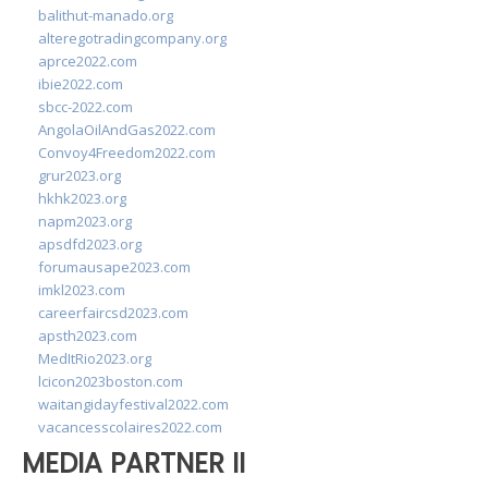
balithut-manado.org
alteregotradingcompany.org
aprce2022.com
ibie2022.com
sbcc-2022.com
AngolaOilAndGas2022.com
Convoy4Freedom2022.com
grur2023.org
hkhk2023.org
napm2023.org
apsdfd2023.org
forumausape2023.com
imkl2023.com
careerfaircsd2023.com
apsth2023.com
MedItRio2023.org
lcicon2023boston.com
waitangidayfestival2022.com
vacancesscolaires2022.com
MEDIA PARTNER II