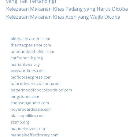
yang Tak Tertandingi
Kelezatan Makanan Khas Padang yang Harus Dicoba
Kelezatan Makanan Khas Aceh yang Wajib Dicoba
okhealthcareers.com
theintexperience.com
unboundedthefilm.com
catfriends-bg.org
marianlives.org
waywardtees.com
pidfloorsexpress.com
bancodevenezuelaen.com
bettermoodfoodcorporation.com
hingstonnt.com
chooseagender.com
hoverboardssale.com
alaskapolitics.com
stsmp.org
manoelneves.com
mandelaeffectlibrary.com