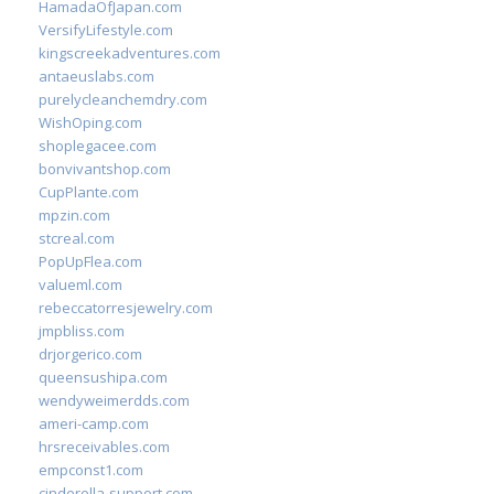
HamadaOfJapan.com
VersifyLifestyle.com
kingscreekadventures.com
antaeuslabs.com
purelycleanchemdry.com
WishOping.com
shoplegacee.com
bonvivantshop.com
CupPlante.com
mpzin.com
stcreal.com
PopUpFlea.com
valueml.com
rebeccatorresjewelry.com
jmpbliss.com
drjorgerico.com
queensushipa.com
wendyweimerdds.com
ameri-camp.com
hrsreceivables.com
empconst1.com
cinderella-support.com