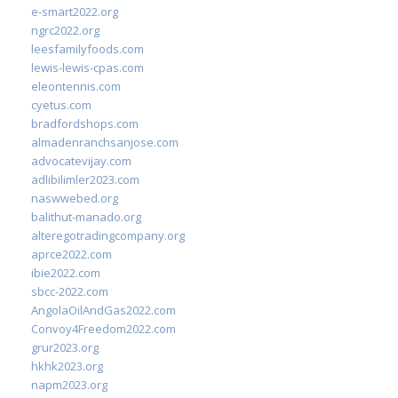
e-smart2022.org
ngrc2022.org
leesfamilyfoods.com
lewis-lewis-cpas.com
eleontennis.com
cyetus.com
bradfordshops.com
almadenranchsanjose.com
advocatevijay.com
adlibilimler2023.com
naswwebed.org
balithut-manado.org
alteregotradingcompany.org
aprce2022.com
ibie2022.com
sbcc-2022.com
AngolaOilAndGas2022.com
Convoy4Freedom2022.com
grur2023.org
hkhk2023.org
napm2023.org