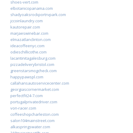
shoes-vert.com
elbotanicopanama.com
shadyoaksrockportrvpark.com
jccoinlaundry.com
kautorepair.com
marjaeswinebar.com
elmazatlanclinton.com
ideacoffeenyc.com
odieschillicothe.com
lacantinitagalesburg.com
pizzadeliverybristol.com
greenstarsmogcheck.com
happypawspl.com
callahansautoservicecenter.com
georgiascornermarket.com
perfectfit24-7.com
portugalprivatedriver.com
von-racer.com
coffeeshopcharleston.com
salon104mainstreet.com
alkaspringswater.com
318mainstreet8h.com