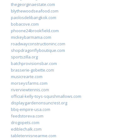
thegeorginaestate.com
blythewoodseafood.com
paolosdelibangkok.com
bobacove.com
phoone24brookfield.com
mickeybarmama.com
roadwayconstructioninc.com
shopdragonflyboutique.com
sportszilla.org
batchprovisionsbar.com
brasserie-gobette.com
musicrearte.com
morseysfarms.com
riverviewtennis.com
official-kelly-toys-squishmallows.com
displaygardenonsuncrest.org
bbq-empire-usa.com
feedstoreva.com
drogopets.com
ediblechalk.com
tabletennisnearme.com