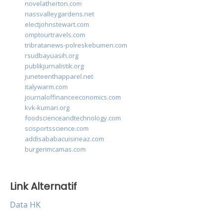
novelatherton.com
nassvalleygardens.net
electjohnstewart.com
omptourtravels.com
tribratanews-polreskebumen.com
rsudbayuasih.org
publikjurnalistik.org
juneteenthapparel.net
italywarm.com
journaloffinanceeconomics.com
kvk-kumari.org
foodscienceandtechnology.com
scisportsscience.com
addisababacuisineaz.com
burgerimcamas.com
Link Alternatif
Data HK