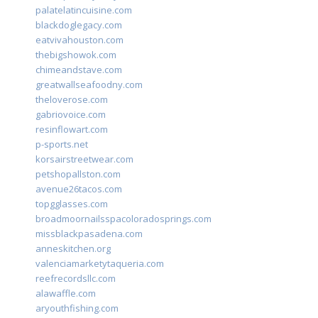
palatelatincuisine.com
blackdoglegacy.com
eatvivahouston.com
thebigshowok.com
chimeandstave.com
greatwallseafoodny.com
theloverose.com
gabriovoice.com
resinflowart.com
p-sports.net
korsairstreetwear.com
petshopallston.com
avenue26tacos.com
topgglasses.com
broadmoornailsspacoloradosprings.com
missblackpasadena.com
anneskitchen.org
valenciamarketytaqueria.com
reefrecordsllc.com
alawaffle.com
aryouthfishing.com