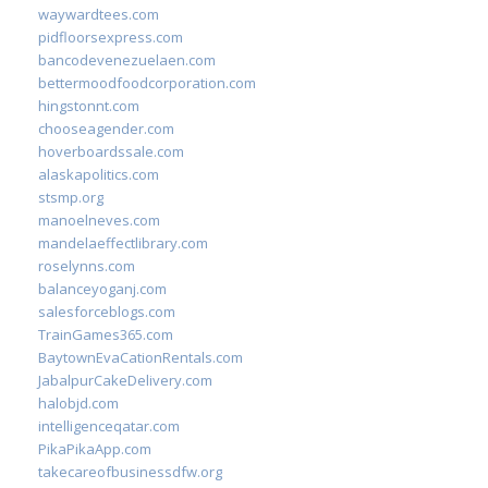
waywardtees.com
pidfloorsexpress.com
bancodevenezuelaen.com
bettermoodfoodcorporation.com
hingstonnt.com
chooseagender.com
hoverboardssale.com
alaskapolitics.com
stsmp.org
manoelneves.com
mandelaeffectlibrary.com
roselynns.com
balanceyoganj.com
salesforceblogs.com
TrainGames365.com
BaytownEvaCationRentals.com
JabalpurCakeDelivery.com
halobjd.com
intelligenceqatar.com
PikaPikaApp.com
takecareofbusinessdfw.org