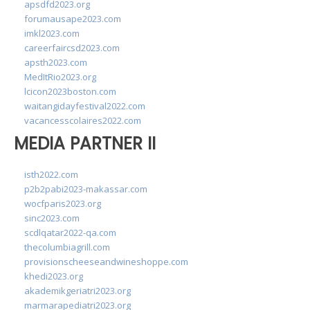
apsdfd2023.org
forumausape2023.com
imkl2023.com
careerfaircsd2023.com
apsth2023.com
MedItRio2023.org
lcicon2023boston.com
waitangidayfestival2022.com
vacancesscolaires2022.com
MEDIA PARTNER II
isth2022.com
p2b2pabi2023-makassar.com
wocfparis2023.org
sinc2023.com
scdlqatar2022-qa.com
thecolumbiagrill.com
provisionscheeseandwineshoppe.com
khedi2023.org
akademikgeriatri2023.org
marmarapediatri2023.org