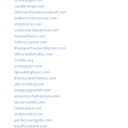
2troublegrill.com
casateranga.com
sticksandstonesstudiooh.com
walkers-treeservice.com
shopmossi.com
untamedcollectivesd.com
mxpwellness.com
infernocanine.com
thepaperhousecollection.com
allisonwillisholley.com
solslite.org
portwayinn.com
djmaddogmusic.com
thesoundarchitects.com
allin1roofing.com
keepjudgewebb.com
anatomyofadventure.com
drivancastillo.com
cmmedspa.com
midletontkd.com
gardensandgrills.com
basilfoodwine.com