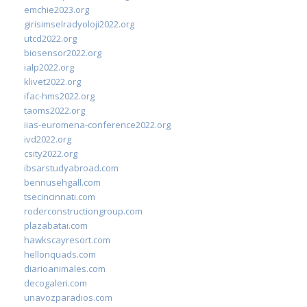
emchie2023.org
girisimselradyoloji2022.org
utcd2022.org
biosensor2022.org
ialp2022.org
klivet2022.org
ifac-hms2022.org
taoms2022.org
iias-euromena-conference2022.org
ivd2022.org
csity2022.org
ibsarstudyabroad.com
bennusehgall.com
tsecincinnati.com
roderconstructiongroup.com
plazabatai.com
hawkscayresort.com
hellonquads.com
diarioanimales.com
decogaleri.com
unavozparadios.com