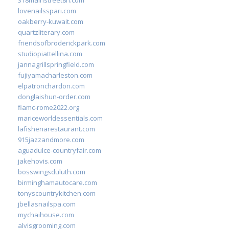
lovenailsspari.com
oakberry-kuwait.com
quartzliterary.com
friendsofbroderickpark.com
studiopiattellina.com
jannagrillspringfield.com
fujiyamacharleston.com
elpatronchardon.com
donglaishun-order.com
fiamc-rome2022.org
mariceworldessentials.com
lafisheriarestaurant.com
915jazzandmore.com
aguadulce-countryfair.com
jakehovis.com
bosswingsduluth.com
birminghamautocare.com
tonyscountrykitchen.com
jbellasnailspa.com
mychaihouse.com
alvisgrooming.com