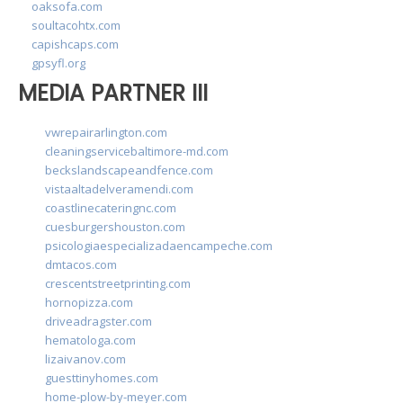
oaksofa.com
soultacohtx.com
capishcaps.com
gpsyfl.org
MEDIA PARTNER III
vwrepairarlington.com
cleaningservicebaltimore-md.com
beckslandscapeandfence.com
vistaaltadelveramendi.com
coastlinecateringnc.com
cuesburgershouston.com
psicologiaespecializadaencampeche.com
dmtacos.com
crescentstreetprinting.com
hornopizza.com
driveadragster.com
hematologa.com
lizaivanov.com
guesttinyhomes.com
home-plow-by-meyer.com