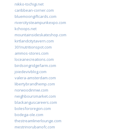
nikko-tochigi.net
caribbean-corner.com
bluemoongiftcards.com
rivercitysteampunkexpo.com
kchoops.net
mountainsideskateshop.com
kirtlandcitytavern.com
301nutritionspot.com
ammos-stores.com
loceanecreations.com
birdsongridgefarm.com
joiedevivblog.com
valera-amsterdam.com
libertybrandhemp.com
norwoodinnwi.com
neighboursmarket.com
blackanguscareers.com
bolesfororegon.com
bodega-ole.com
thestreamlinerlounge.com
mestrinorubanofc.com