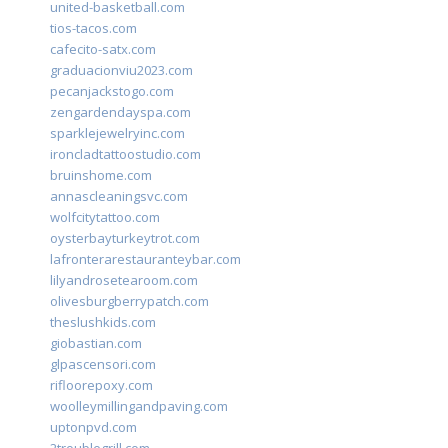
united-basketball.com
tios-tacos.com
cafecito-satx.com
graduacionviu2023.com
pecanjackstogo.com
zengardendayspa.com
sparklejewelryinc.com
ironcladtattoostudio.com
bruinshome.com
annascleaningsvc.com
wolfcitytattoo.com
oysterbayturkeytrot.com
lafronterarestauranteybar.com
lilyandrosetearoom.com
olivesburgberrypatch.com
theslushkids.com
giobastian.com
glpascensori.com
rifloorepoxy.com
woolleymillingandpaving.com
uptonpvd.com