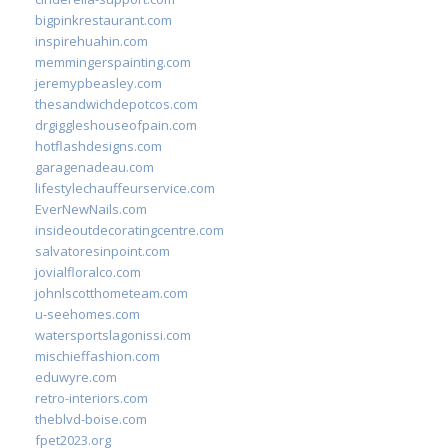
bigpinkrestaurant.com
inspirehuahin.com
memmingerspainting.com
jeremypbeasley.com
thesandwichdepotcos.com
drgiggleshouseofpain.com
hotflashdesigns.com
garagenadeau.com
lifestylechauffeurservice.com
EverNewNails.com
insideoutdecoratingcentre.com
salvatoresinpoint.com
jovialfloralco.com
johnlscotthometeam.com
u-seehomes.com
watersportslagonissi.com
mischieffashion.com
eduwyre.com
retro-interiors.com
theblvd-boise.com
fpet2023.org