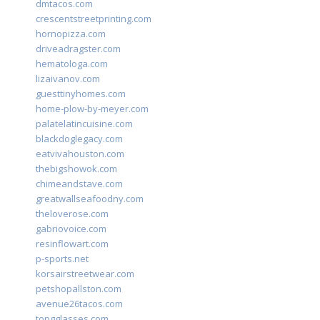
dmtacos.com
crescentstreetprinting.com
hornopizza.com
driveadragster.com
hematologa.com
lizaivanov.com
guesttinyhomes.com
home-plow-by-meyer.com
palatelatincuisine.com
blackdoglegacy.com
eatvivahouston.com
thebigshowok.com
chimeandstave.com
greatwallseafoodny.com
theloverose.com
gabriovoice.com
resinflowart.com
p-sports.net
korsairstreetwear.com
petshopallston.com
avenue26tacos.com
topgglasses.com