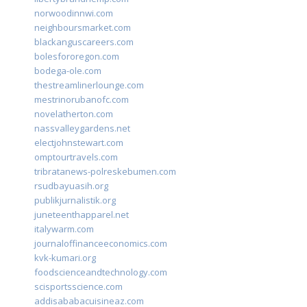
norwoodinnwi.com
neighboursmarket.com
blackanguscareers.com
bolesfororegon.com
bodega-ole.com
thestreamlinerlounge.com
mestrinorubanofc.com
novelatherton.com
nassvalleygardens.net
electjohnstewart.com
omptourtravels.com
tribratanews-polreskebumen.com
rsudbayuasih.org
publikjurnalistik.org
juneteenthapparel.net
italywarm.com
journaloffinanceeconomics.com
kvk-kumari.org
foodscienceandtechnology.com
scisportsscience.com
addisababacuisineaz.com