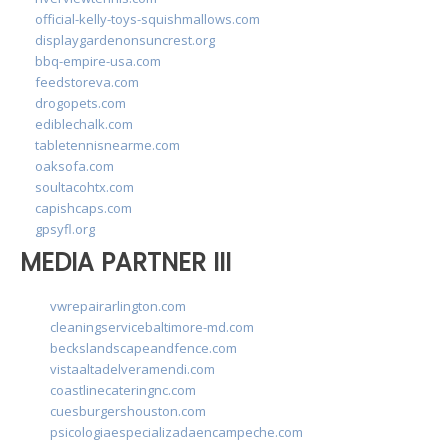
official-kelly-toys-squishmallows.com
displaygardenonsuncrest.org
bbq-empire-usa.com
feedstoreva.com
drogopets.com
ediblechalk.com
tabletennisnearme.com
oaksofa.com
soultacohtx.com
capishcaps.com
gpsyfl.org
MEDIA PARTNER III
vwrepairarlington.com
cleaningservicebaltimore-md.com
beckslandscapeandfence.com
vistaaltadelveramendi.com
coastlinecateringnc.com
cuesburgershouston.com
psicologiaespecializadaencampeche.com