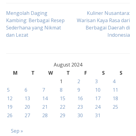
Post
Mengolah Daging
Kuliner Nusantara:
Kambing: Berbagai Resep
Warisan Kaya Rasa dari
Sederhana yang Nikmat
Berbagai Daerah di
navigation
dan Lezat
Indonesia
August 2024
M
T
W
T
F
S
S
1
2
3
4
5
6
7
8
9
10
11
12
13
14
15
16
17
18
19
20
21
22
23
24
25
26
27
28
29
30
31
Sep »