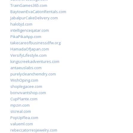
TrainGames365.com
BaytownEvaCationRentals.com
JabalpurCakeDelivery.com
halobjd.com
intelligenceqatar.com
PikaPikaApp.com
takecareofbusinessdfw.org
HamadaOfJapan.com
VersifyLifestyle.com
kingscreekadventures.com
antaeuslabs.com
purelycleanchemdry.com
WishOping.com
shoplegacee.com
bonvivantshop.com
CupPlante.com
mpzin.com
stcreal.com
PopUpFlea.com
valueml.com
rebeccatorresjewelry.com