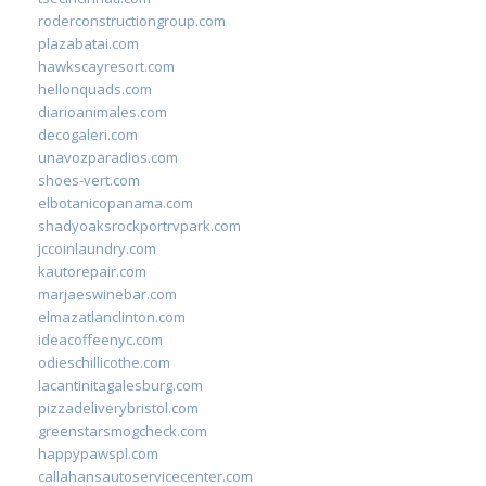
roderconstructiongroup.com
plazabatai.com
hawkscayresort.com
hellonquads.com
diarioanimales.com
decogaleri.com
unavozparadios.com
shoes-vert.com
elbotanicopanama.com
shadyoaksrockportrvpark.com
jccoinlaundry.com
kautorepair.com
marjaeswinebar.com
elmazatlanclinton.com
ideacoffeenyc.com
odieschillicothe.com
lacantinitagalesburg.com
pizzadeliverybristol.com
greenstarsmogcheck.com
happypawspl.com
callahansautoservicecenter.com