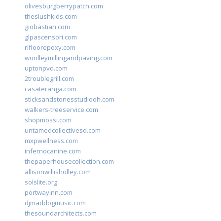
olivesburgberrypatch.com
theslushkids.com
giobastian.com
glpascensori.com
rifloorepoxy.com
woolleymillingandpaving.com
uptonpvd.com
2troublegrill.com
casateranga.com
sticksandstonesstudiooh.com
walkers-treeservice.com
shopmossi.com
untamedcollectivesd.com
mxpwellness.com
infernocanine.com
thepaperhousecollection.com
allisonwillisholley.com
solslite.org
portwayinn.com
djmaddogmusic.com
thesoundarchitects.com