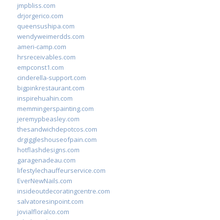
jmpbliss.com
drjorgerico.com
queensushipa.com
wendyweimerdds.com
ameri-camp.com
hrsreceivables.com
empconst1.com
cinderella-support.com
bigpinkrestaurant.com
inspirehuahin.com
memmingerspainting.com
jeremypbeasley.com
thesandwichdepotcos.com
drgiggleshouseofpain.com
hotflashdesigns.com
garagenadeau.com
lifestylechauffeurservice.com
EverNewNails.com
insideoutdecoratingcentre.com
salvatoresinpoint.com
jovialfloralco.com