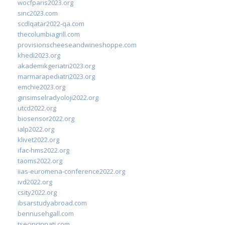
wocfparis2023.org
sinc2023.com
scdlqatar2022-qa.com
thecolumbiagrill.com
provisionscheeseandwineshoppe.com
khedi2023.org
akademikgeriatri2023.org
marmarapediatri2023.org
emchie2023.org
girisimselradyoloji2022.org
utcd2022.org
biosensor2022.org
ialp2022.org
klivet2022.org
ifac-hms2022.org
taoms2022.org
iias-euromena-conference2022.org
ivd2022.org
csity2022.org
ibsarstudyabroad.com
bennusehgall.com
tsecincinnati.com