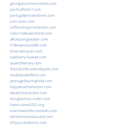
georgiascornermarket.com
perfectfit24-7.com
portugalprivatedriver.com
von-racer.com
coffeeshopcharleston.com
salon104mainstreet.com
alkaspringswater.com
318mainstreet8h.com
lovenailsspari.com
oakberry-kuwait.com
quartzliterary.com
friendsofbroderickpark.com
studiopiattellina.com
jannagrillspringfield.com
fujiyamacharleston.com
elpatronchardon.com
donglaishun-order.com
fiamc-rome2022.org
mariceworldessentials.com
lafisheriarestaurant.com
915jazzandmore.com