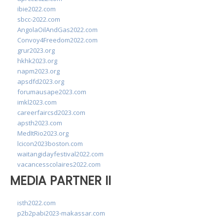
ibie2022.com
sbcc-2022.com
AngolaOilAndGas2022.com
Convoy4Freedom2022.com
grur2023.org
hkhk2023.org
napm2023.org
apsdfd2023.org
forumausape2023.com
imkl2023.com
careerfaircsd2023.com
apsth2023.com
MedItRio2023.org
lcicon2023boston.com
waitangidayfestival2022.com
vacancesscolaires2022.com
MEDIA PARTNER II
isth2022.com
p2b2pabi2023-makassar.com