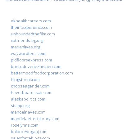
okhealthcareers.com
theintexperience.com
unboundedthefilm.com
catfriends-bg.org
marianlives.org
waywardtees.com
pidfloorsexpress.com
bancodevenezuelaen.com
bettermoodfoodcorporation.com
hingstonnt.com
chooseagender.com
hoverboardssale.com
alaskapolitics.com
stsmp.org
manoelneves.com
mandelaeffectlibrary.com
roselynns.com
balanceyoganj.com
salesforceblogs.com