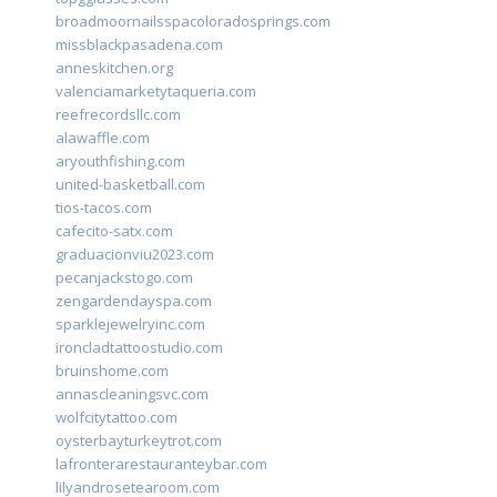
broadmoornailsspacoloradosprings.com
missblackpasadena.com
anneskitchen.org
valenciamarketytaqueria.com
reefrecordsllc.com
alawaffle.com
aryouthfishing.com
united-basketball.com
tios-tacos.com
cafecito-satx.com
graduacionviu2023.com
pecanjackstogo.com
zengardendayspa.com
sparklejewelryinc.com
ironcladtattoostudio.com
bruinshome.com
annascleaningsvc.com
wolfcitytattoo.com
oysterbayturkeytrot.com
lafronterarestauranteybar.com
lilyandrosetearoom.com