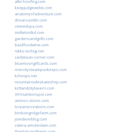
allin1roofing.com
keepjudgewebb.com
anatomyofadventure.com
drivancastillo.com
cmmedspa.com
midletontkd.com
gardensandgrills.com
basilfoodwine.com
nikko-tochigi.net
caribbean-corner.com
bluemoongiftcards.com
rivercitysteampunkexpo.com
kchoops.net
mountainsideskateshop.com
kirtlandcitytavern.com
301nutritionspot.com
ammos-stores.com
loceanecreations.com
birdsongridgefarm.com
joiedevivblog.com
valera-amsterdam.com
libertybrandhemp.com