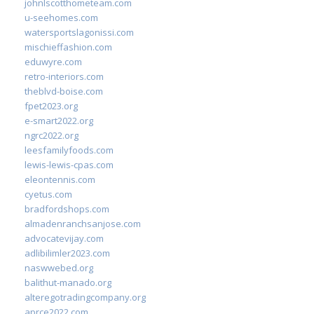
johnlscotthometeam.com
u-seehomes.com
watersportslagonissi.com
mischieffashion.com
eduwyre.com
retro-interiors.com
theblvd-boise.com
fpet2023.org
e-smart2022.org
ngrc2022.org
leesfamilyfoods.com
lewis-lewis-cpas.com
eleontennis.com
cyetus.com
bradfordshops.com
almadenranchsanjose.com
advocatevijay.com
adlibilimler2023.com
naswwebed.org
balithut-manado.org
alteregotradingcompany.org
aprce2022.com