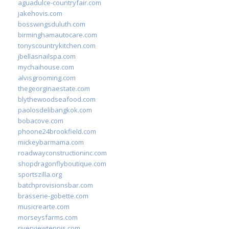
aguadulce-countryfair.com
jakehovis.com
bosswingsduluth.com
birminghamautocare.com
tonyscountrykitchen.com
jbellasnailspa.com
mychaihouse.com
alvisgrooming.com
thegeorginaestate.com
blythewoodseafood.com
paolosdelibangkok.com
bobacove.com
phoone24brookfield.com
mickeybarmama.com
roadwayconstructioninc.com
shopdragonflyboutique.com
sportszilla.org
batchprovisionsbar.com
brasserie-gobette.com
musicrearte.com
morseysfarms.com
riverviewtennis.com