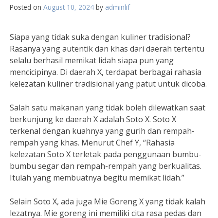
Posted on
August 10, 2024
by
adminlif
Siapa yang tidak suka dengan kuliner tradisional?
Rasanya yang autentik dan khas dari daerah tertentu
selalu berhasil memikat lidah siapa pun yang
mencicipinya. Di daerah X, terdapat berbagai rahasia
kelezatan kuliner tradisional yang patut untuk dicoba.
Salah satu makanan yang tidak boleh dilewatkan saat
berkunjung ke daerah X adalah Soto X. Soto X
terkenal dengan kuahnya yang gurih dan rempah-
rempah yang khas. Menurut Chef Y, “Rahasia
kelezatan Soto X terletak pada penggunaan bumbu-
bumbu segar dan rempah-rempah yang berkualitas.
Itulah yang membuatnya begitu memikat lidah.”
Selain Soto X, ada juga Mie Goreng X yang tidak kalah
lezatnya. Mie goreng ini memiliki cita rasa pedas dan