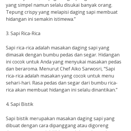
yang simpel namun selalu disukai banyak orang.
Tepung crispy yang melapisi daging sapi membuat
hidangan ini semakin istimewa.”
3. Sapi Rica-Rica
Sapi rica-rica adalah masakan daging sapi yang
dimasak dengan bumbu pedas dan segar. Hidangan
ini cocok untuk Anda yang menyukai masakan pedas
dan beraroma. Menurut Chef Aiko Sarwosri, “Sapi
rica-rica adalah masakan yang cocok untuk menu
sehari-hari. Rasa pedas dan segar dari bumbu rica-
rica akan membuat hidangan ini selalu dinantikan.”
4. Sapi Bistik
Sapi bistik merupakan masakan daging sapi yang
dibuat dengan cara dipanggang atau digoreng