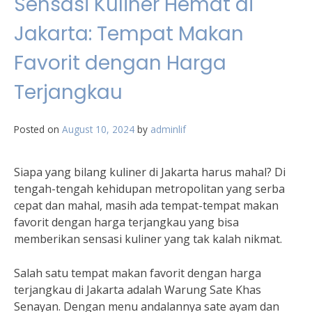
Sensasi Kuliner Hemat di
Jakarta: Tempat Makan
Favorit dengan Harga
Terjangkau
Posted on
August 10, 2024
by
adminlif
Siapa yang bilang kuliner di Jakarta harus mahal? Di
tengah-tengah kehidupan metropolitan yang serba
cepat dan mahal, masih ada tempat-tempat makan
favorit dengan harga terjangkau yang bisa
memberikan sensasi kuliner yang tak kalah nikmat.
Salah satu tempat makan favorit dengan harga
terjangkau di Jakarta adalah Warung Sate Khas
Senayan. Dengan menu andalannya sate ayam dan