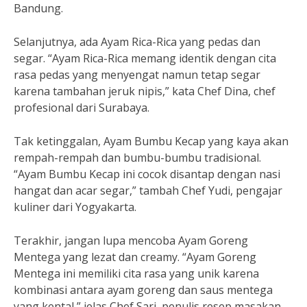
Bandung.
Selanjutnya, ada Ayam Rica-Rica yang pedas dan
segar. “Ayam Rica-Rica memang identik dengan cita
rasa pedas yang menyengat namun tetap segar
karena tambahan jeruk nipis,” kata Chef Dina, chef
profesional dari Surabaya.
Tak ketinggalan, Ayam Bumbu Kecap yang kaya akan
rempah-rempah dan bumbu-bumbu tradisional.
“Ayam Bumbu Kecap ini cocok disantap dengan nasi
hangat dan acar segar,” tambah Chef Yudi, pengajar
kuliner dari Yogyakarta.
Terakhir, jangan lupa mencoba Ayam Goreng
Mentega yang lezat dan creamy. “Ayam Goreng
Mentega ini memiliki cita rasa yang unik karena
kombinasi antara ayam goreng dan saus mentega
yang kental,” jelas Chef Sari, penulis resep masakan