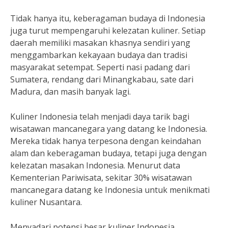
Tidak hanya itu, keberagaman budaya di Indonesia
juga turut mempengaruhi kelezatan kuliner. Setiap
daerah memiliki masakan khasnya sendiri yang
menggambarkan kekayaan budaya dan tradisi
masyarakat setempat. Seperti nasi padang dari
Sumatera, rendang dari Minangkabau, sate dari
Madura, dan masih banyak lagi.
Kuliner Indonesia telah menjadi daya tarik bagi
wisatawan mancanegara yang datang ke Indonesia.
Mereka tidak hanya terpesona dengan keindahan
alam dan keberagaman budaya, tetapi juga dengan
kelezatan masakan Indonesia. Menurut data
Kementerian Pariwisata, sekitar 30% wisatawan
mancanegara datang ke Indonesia untuk menikmati
kuliner Nusantara.
Menyadari potensi besar kuliner Indonesia,