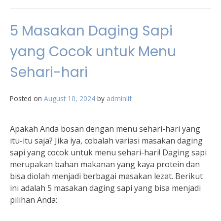
5 Masakan Daging Sapi
yang Cocok untuk Menu
Sehari-hari
Posted on
August 10, 2024
by
adminlif
Apakah Anda bosan dengan menu sehari-hari yang
itu-itu saja? Jika iya, cobalah variasi masakan daging
sapi yang cocok untuk menu sehari-hari! Daging sapi
merupakan bahan makanan yang kaya protein dan
bisa diolah menjadi berbagai masakan lezat. Berikut
ini adalah 5 masakan daging sapi yang bisa menjadi
pilihan Anda: