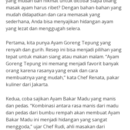
yang mudah dan nikmat untuk dicoba! Siapa bilang
masak ayam harus ribet? Dengan bahan-bahan yang
mudah didapatkan dan cara memasak yang
sederhana, Anda bisa menyajikan hidangan ayam
yang lezat dan menggugah selera.
Pertama, kita punya Ayam Goreng Tepung yang
renyah dan gurih. Resep ini bisa menjadi pilihan yang
tepat untuk makan siang atau makan malam. “Ayam
Goreng Tepung ini memang menjadi favorit banyak
orang karena rasanya yang enak dan cara
membuatnya yang mudah,” kata Chef Renata, pakar
kuliner dari Jakarta.
Kedua, coba sajikan Ayam Bakar Madu yang manis
dan pedas. “Kombinasi antara rasa manis dari madu
dan pedas dari bumbu rempah akan membuat Ayam
Bakar Madu ini menjadi hidangan yang sangat
menggoda,” ujar Chef Rudi, ahli masakan dari