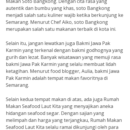
Makan Soto Bangkong. Dengan cita rasa yang
autentik dan bumbu yang khas, soto Bangkong
menjadi salah satu kuliner wajib ketika berkunjung ke
Semarang. Menurut Chef Aiko, soto Bangkong
merupakan salah satu makanan terbaik di kota ini.
Selain itu, jangan lewatkan juga Bakmi Jawa Pak
Karmin yang terkenal dengan bakmi godhognya yang
gurih dan lezat. Banyak wisatawan yang memuji rasa
bakmi Jawa Pak Karmin yang selalu membuat lidah
ketagihan. Menurut food blogger, Aulia, bakmi Jawa
Pak Karmin adalah tempat makan favoritnya di
Semarang.
Selain kedua tempat makan di atas, ada juga Rumah
Makan Seafood Laut Kita yang menyajikan aneka
hidangan seafood segar. Dengan sajian yang
melimpah dan harga yang terjangkau, Rumah Makan
Seafood Laut Kita selalu ramai dikunjungi oleh para