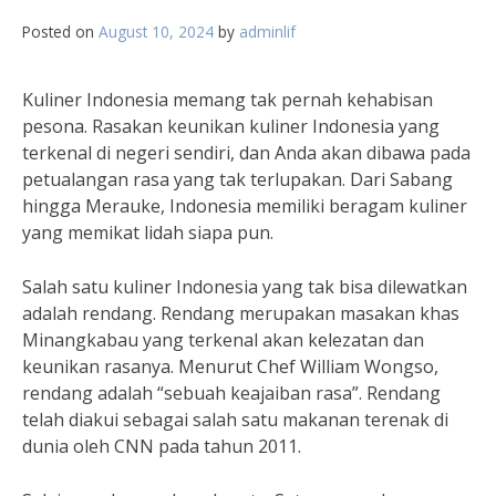
Posted on
August 10, 2024
by
adminlif
Kuliner Indonesia memang tak pernah kehabisan
pesona. Rasakan keunikan kuliner Indonesia yang
terkenal di negeri sendiri, dan Anda akan dibawa pada
petualangan rasa yang tak terlupakan. Dari Sabang
hingga Merauke, Indonesia memiliki beragam kuliner
yang memikat lidah siapa pun.
Salah satu kuliner Indonesia yang tak bisa dilewatkan
adalah rendang. Rendang merupakan masakan khas
Minangkabau yang terkenal akan kelezatan dan
keunikan rasanya. Menurut Chef William Wongso,
rendang adalah “sebuah keajaiban rasa”. Rendang
telah diakui sebagai salah satu makanan terenak di
dunia oleh CNN pada tahun 2011.