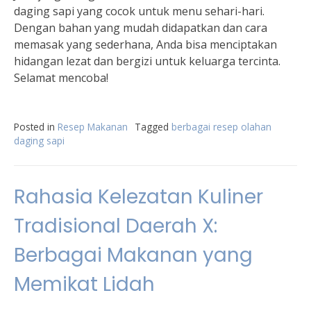
daging sapi yang cocok untuk menu sehari-hari.
Dengan bahan yang mudah didapatkan dan cara
memasak yang sederhana, Anda bisa menciptakan
hidangan lezat dan bergizi untuk keluarga tercinta.
Selamat mencoba!
Posted in
Resep Makanan
Tagged
berbagai resep olahan
daging sapi
Rahasia Kelezatan Kuliner
Tradisional Daerah X:
Berbagai Makanan yang
Memikat Lidah