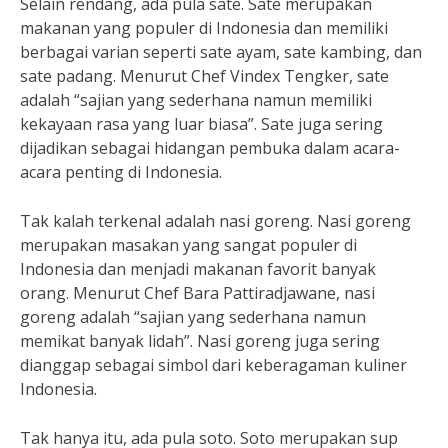
Selain rendang, ada pula sate. Sate merupakan
makanan yang populer di Indonesia dan memiliki
berbagai varian seperti sate ayam, sate kambing, dan
sate padang. Menurut Chef Vindex Tengker, sate
adalah “sajian yang sederhana namun memiliki
kekayaan rasa yang luar biasa”. Sate juga sering
dijadikan sebagai hidangan pembuka dalam acara-
acara penting di Indonesia.
Tak kalah terkenal adalah nasi goreng. Nasi goreng
merupakan masakan yang sangat populer di
Indonesia dan menjadi makanan favorit banyak
orang. Menurut Chef Bara Pattiradjawane, nasi
goreng adalah “sajian yang sederhana namun
memikat banyak lidah”. Nasi goreng juga sering
dianggap sebagai simbol dari keberagaman kuliner
Indonesia.
Tak hanya itu, ada pula soto. Soto merupakan sup