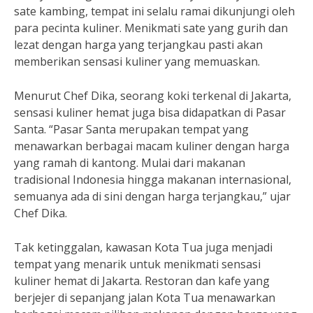
sate kambing, tempat ini selalu ramai dikunjungi oleh
para pecinta kuliner. Menikmati sate yang gurih dan
lezat dengan harga yang terjangkau pasti akan
memberikan sensasi kuliner yang memuaskan.
Menurut Chef Dika, seorang koki terkenal di Jakarta,
sensasi kuliner hemat juga bisa didapatkan di Pasar
Santa. “Pasar Santa merupakan tempat yang
menawarkan berbagai macam kuliner dengan harga
yang ramah di kantong. Mulai dari makanan
tradisional Indonesia hingga makanan internasional,
semuanya ada di sini dengan harga terjangkau,” ujar
Chef Dika.
Tak ketinggalan, kawasan Kota Tua juga menjadi
tempat yang menarik untuk menikmati sensasi
kuliner hemat di Jakarta. Restoran dan kafe yang
berjejer di sepanjang jalan Kota Tua menawarkan