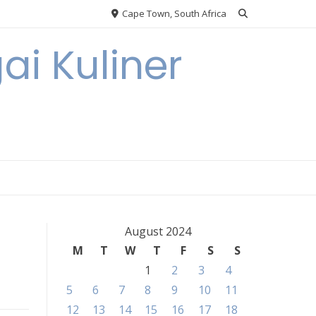
Cape Town, South Africa
ai Kuliner
August 2024
M
T
W
T
F
S
S
1
2
3
4
5
6
7
8
9
10
11
12
13
14
15
16
17
18