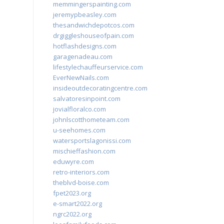
memmingerspainting.com
jeremypbeasley.com
thesandwichdepotcos.com
drgiggleshouseofpain.com
hotflashdesigns.com
garagenadeau.com
lifestylechauffeurservice.com
EverNewNails.com
insideoutdecoratingcentre.com
salvatoresinpoint.com
jovialfloralco.com
johnlscotthometeam.com
u-seehomes.com
watersportslagonissi.com
mischieffashion.com
eduwyre.com
retro-interiors.com
theblvd-boise.com
fpet2023.org
e-smart2022.org
ngrc2022.org