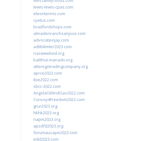
leesfamilyfoods.com
lewis-lewis-cpas.com
eleontennis.com
cyetus.com
bradfordshops.com
almadenranchsanjose.com
advocatevijay.com
adlibilimler2023.com
naswwebed.org
balithut-manado.org
alteregotradingcompany.org
aprce2022.com
ibie2022.com
sbcc-2022.com
AngolaOilAndGas2022.com
Convoy4Freedom2022.com
grur2023.org
hkhk2023.org
napm2023.org
apsdfd2023.org
forumausape2023.com
imkl2023.com