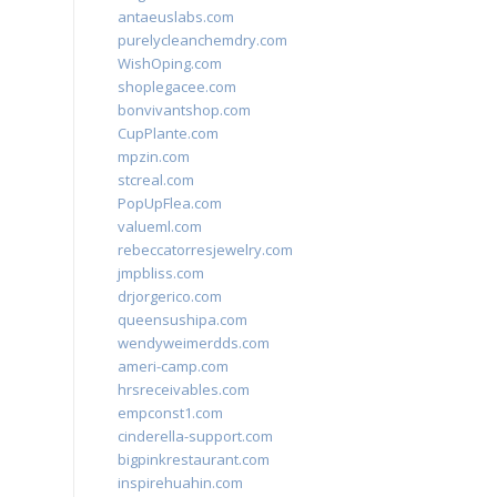
antaeuslabs.com
purelycleanchemdry.com
WishOping.com
shoplegacee.com
bonvivantshop.com
CupPlante.com
mpzin.com
stcreal.com
PopUpFlea.com
valueml.com
rebeccatorresjewelry.com
jmpbliss.com
drjorgerico.com
queensushipa.com
wendyweimerdds.com
ameri-camp.com
hrsreceivables.com
empconst1.com
cinderella-support.com
bigpinkrestaurant.com
inspirehuahin.com