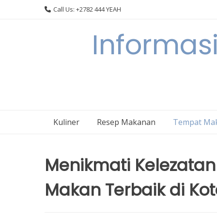
Skip
Call Us: +2782 444 YEAH
to
content
Informasi
Kuliner
Resep Makanan
Tempat Ma
Menikmati Kelezatan
Makan Terbaik di Kot