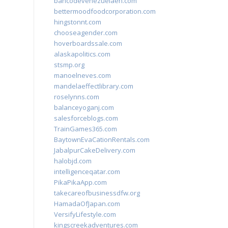
bancodevenezuelaen.com
bettermoodfoodcorporation.com
hingstonnt.com
chooseagender.com
hoverboardssale.com
alaskapolitics.com
stsmp.org
manoelneves.com
mandelaeffectlibrary.com
roselynns.com
balanceyoganj.com
salesforceblogs.com
TrainGames365.com
BaytownEvaCationRentals.com
JabalpurCakeDelivery.com
halobjd.com
intelligenceqatar.com
PikaPikaApp.com
takecareofbusinessdfw.org
HamadaOfJapan.com
VersifyLifestyle.com
kingscreekadventures.com