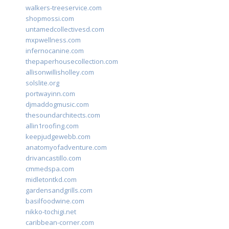
walkers-treeservice.com
shopmossi.com
untamedcollectivesd.com
mxpwellness.com
infernocanine.com
thepaperhousecollection.com
allisonwillisholley.com
solslite.org
portwayinn.com
djmaddogmusic.com
thesoundarchitects.com
allin1roofing.com
keepjudgewebb.com
anatomyofadventure.com
drivancastillo.com
cmmedspa.com
midletontkd.com
gardensandgrills.com
basilfoodwine.com
nikko-tochigi.net
caribbean-corner.com