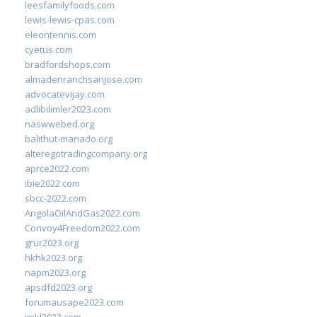
leesfamilyfoods.com
lewis-lewis-cpas.com
eleontennis.com
cyetus.com
bradfordshops.com
almadenranchsanjose.com
advocatevijay.com
adlibilimler2023.com
naswwebed.org
balithut-manado.org
alteregotradingcompany.org
aprce2022.com
ibie2022.com
sbcc-2022.com
AngolaOilAndGas2022.com
Convoy4Freedom2022.com
grur2023.org
hkhk2023.org
napm2023.org
apsdfd2023.org
forumausape2023.com