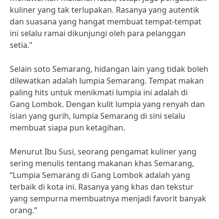
kuliner yang tak terlupakan. Rasanya yang autentik
dan suasana yang hangat membuat tempat-tempat
ini selalu ramai dikunjungi oleh para pelanggan
setia.”
Selain soto Semarang, hidangan lain yang tidak boleh
dilewatkan adalah lumpia Semarang. Tempat makan
paling hits untuk menikmati lumpia ini adalah di
Gang Lombok. Dengan kulit lumpia yang renyah dan
isian yang gurih, lumpia Semarang di sini selalu
membuat siapa pun ketagihan.
Menurut Ibu Susi, seorang pengamat kuliner yang
sering menulis tentang makanan khas Semarang,
“Lumpia Semarang di Gang Lombok adalah yang
terbaik di kota ini. Rasanya yang khas dan tekstur
yang sempurna membuatnya menjadi favorit banyak
orang.”