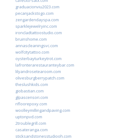
cafecito-satx.com
graduacionviu2023.com
pecanjackstogo.com
zengardendayspa.com
sparklejewelryinc.com
ironcladtattoostudio.com
bruinshome.com
annascleaningsvc.com
wolfcitytattoo.com
oysterbayturkeytrot.com
lafronterarestauranteybar.com
lilyandrosetearoom.com
olivesburgberrypatch.com
theslushkids.com
giobastian.com
glpascensori.com
rifloorepoxy.com
woolleymillingandpaving.com
uptonpvd.com
2troublegrill.com
casateranga.com
sticksandstonesstudiooh.com