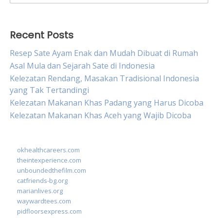
for:
Recent Posts
Resep Sate Ayam Enak dan Mudah Dibuat di Rumah
Asal Mula dan Sejarah Sate di Indonesia
Kelezatan Rendang, Masakan Tradisional Indonesia
yang Tak Tertandingi
Kelezatan Makanan Khas Padang yang Harus Dicoba
Kelezatan Makanan Khas Aceh yang Wajib Dicoba
okhealthcareers.com
theintexperience.com
unboundedthefilm.com
catfriends-bg.org
marianlives.org
waywardtees.com
pidfloorsexpress.com