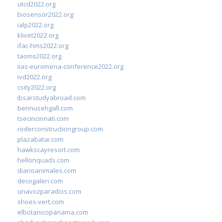
utcd2022.org
biosensor2022.org
ialp2022.org
klivet2022.org
ifac-hms2022.org
taoms2022.org
iias-euromena-conference2022.org
ivd2022.org
csity2022.org
ibsarstudyabroad.com
bennusehgall.com
tsecincinnati.com
roderconstructiongroup.com
plazabatai.com
hawkscayresort.com
hellonquads.com
diarioanimales.com
decogaleri.com
unavozparadios.com
shoes-vert.com
elbotanicopanama.com