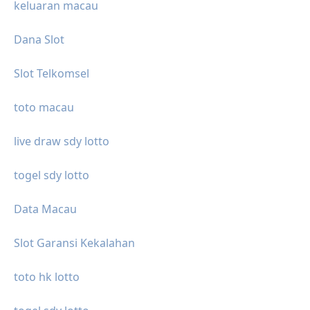
keluaran macau
Dana Slot
Slot Telkomsel
toto macau
live draw sdy lotto
togel sdy lotto
Data Macau
Slot Garansi Kekalahan
toto hk lotto