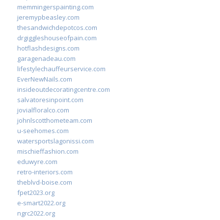
memmingerspainting.com
jeremypbeasley.com
thesandwichdepotcos.com
drgiggleshouseofpain.com
hotflashdesigns.com
garagenadeau.com
lifestylechauffeurservice.com
EverNewNails.com
insideoutdecoratingcentre.com
salvatoresinpoint.com
jovialfloralco.com
johnlscotthometeam.com
u-seehomes.com
watersportslagonissi.com
mischieffashion.com
eduwyre.com
retro-interiors.com
theblvd-boise.com
fpet2023.org
e-smart2022.org
ngrc2022.org