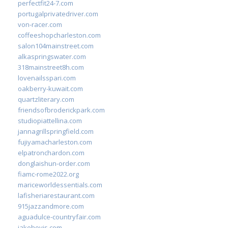
perfectfit24-7.com
portugalprivatedriver.com
von-racer.com
coffeeshopcharleston.com
salon104mainstreet.com
alkaspringswater.com
318mainstreet8h.com
lovenailsspari.com
oakberry-kuwait.com
quartzliterary.com
friendsofbroderickpark.com
studiopiattellina.com
jannagrillspringfield.com
fujiyamacharleston.com
elpatronchardon.com
donglaishun-order.com
fiamc-rome2022.org
mariceworldessentials.com
lafisheriarestaurant.com
915jazzandmore.com
aguadulce-countryfair.com
jakehovis.com