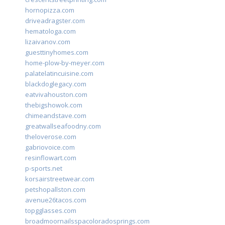
hornopizza.com
driveadragster.com
hematologa.com
lizaivanov.com
guesttinyhomes.com
home-plow-by-meyer.com
palatelatincuisine.com
blackdoglegacy.com
eatvivahouston.com
thebigshowok.com
chimeandstave.com
greatwallseafoodny.com
theloverose.com
gabriovoice.com
resinflowart.com
p-sports.net
korsairstreetwear.com
petshopallston.com
avenue26tacos.com
topgglasses.com
broadmoornailsspacoloradosprings.com