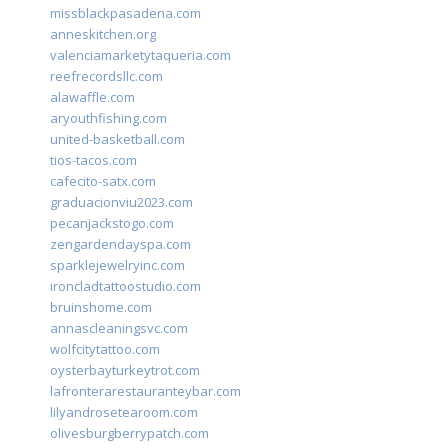
missblackpasadena.com
anneskitchen.org
valenciamarketytaqueria.com
reefrecordsllc.com
alawaffle.com
aryouthfishing.com
united-basketball.com
tios-tacos.com
cafecito-satx.com
graduacionviu2023.com
pecanjackstogo.com
zengardendayspa.com
sparklejewelryinc.com
ironcladtattoostudio.com
bruinshome.com
annascleaningsvc.com
wolfcitytattoo.com
oysterbayturkeytrot.com
lafronterarestauranteybar.com
lilyandrosetearoom.com
olivesburgberrypatch.com