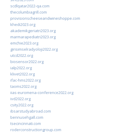
scdlqatar2022-qa.com
thecolumbiagrill.com
provisionscheeseandwineshoppe.com
khedi2023.org
akademikgeriatri2023.org
marmarapediatri2023.org
emchie2023.org
girisimselradyoloji2022.org
utcd2022.org
biosensor2022.org
ialp2022.org
klivet2022.org
ifac-hms2022.org
taoms2022.org
iias-euromena-conference2022.org
ivd2022.org
csity2022.org
ibsarstudyabroad.com
bennusehgall.com
tsecincinnati.com
roderconstructiongroup.com