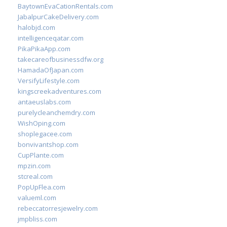
BaytownEvaCationRentals.com
JabalpurCakeDelivery.com
halobjd.com
intelligenceqatar.com
PikaPikaApp.com
takecareofbusinessdfw.org
HamadaOfJapan.com
VersifyLifestyle.com
kingscreekadventures.com
antaeuslabs.com
purelycleanchemdry.com
WishOping.com
shoplegacee.com
bonvivantshop.com
CupPlante.com
mpzin.com
stcreal.com
PopUpFlea.com
valueml.com
rebeccatorresjewelry.com
jmpbliss.com