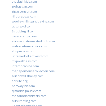
theslushkids.com
giobastian.com
glpascensori.com
rifloorepoxy.com
woolleymillingandpaving.com
uptonpvd.com
2troublegrill.com
casateranga.com
sticksandstonesstudiooh.com
walkers-treeservice.com
shopmossi.com
untamedcollectivesd.com
mxpwellness.com
infernocanine.com
thepaperhousecollection.com
allisonwillisholley.com
solslite.org
portwayinn.com
djmaddogmusic.com
thesoundarchitects.com
allin1roofing.com
keepjudgewebb.com