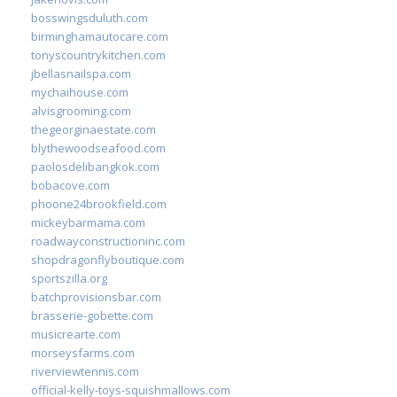
bosswingsduluth.com
birminghamautocare.com
tonyscountrykitchen.com
jbellasnailspa.com
mychaihouse.com
alvisgrooming.com
thegeorginaestate.com
blythewoodseafood.com
paolosdelibangkok.com
bobacove.com
phoone24brookfield.com
mickeybarmama.com
roadwayconstructioninc.com
shopdragonflyboutique.com
sportszilla.org
batchprovisionsbar.com
brasserie-gobette.com
musicrearte.com
morseysfarms.com
riverviewtennis.com
official-kelly-toys-squishmallows.com