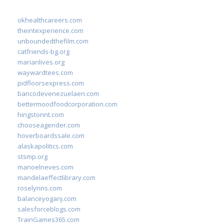
okhealthcareers.com
theintexperience.com
unboundedthefilm.com
catfriends-bg.org
marianlives.org
waywardtees.com
pidfloorsexpress.com
bancodevenezuelaen.com
bettermoodfoodcorporation.com
hingstonnt.com
chooseagender.com
hoverboardssale.com
alaskapolitics.com
stsmp.org
manoelneves.com
mandelaeffectlibrary.com
roselynns.com
balanceyoganj.com
salesforceblogs.com
TrainGames365.com