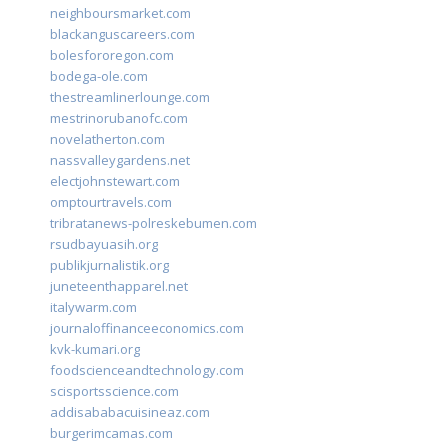
neighboursmarket.com
blackanguscareers.com
bolesfororegon.com
bodega-ole.com
thestreamlinerlounge.com
mestrinorubanofc.com
novelatherton.com
nassvalleygardens.net
electjohnstewart.com
omptourtravels.com
tribratanews-polreskebumen.com
rsudbayuasih.org
publikjurnalistik.org
juneteenthapparel.net
italywarm.com
journaloffinanceeconomics.com
kvk-kumari.org
foodscienceandtechnology.com
scisportsscience.com
addisababacuisineaz.com
burgerimcamas.com