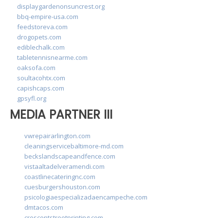
displaygardenonsuncrest.org
bbq-empire-usa.com
feedstoreva.com
drogopets.com
ediblechalk.com
tabletennisnearme.com
oaksofa.com
soultacohtx.com
capishcaps.com
gpsyfl.org
MEDIA PARTNER III
vwrepairarlington.com
cleaningservicebaltimore-md.com
beckslandscapeandfence.com
vistaaltadelveramendi.com
coastlinecateringnc.com
cuesburgershouston.com
psicologiaespecializadaencampeche.com
dmtacos.com
crescentstreetprinting.com