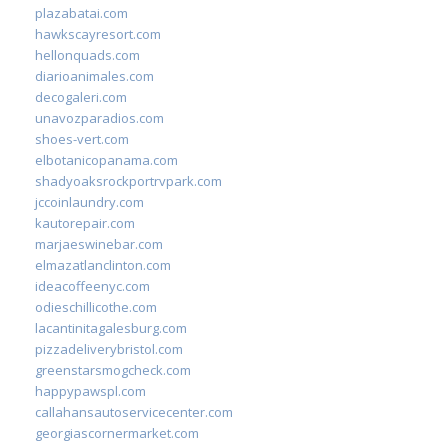
plazabatai.com
hawkscayresort.com
hellonquads.com
diarioanimales.com
decogaleri.com
unavozparadios.com
shoes-vert.com
elbotanicopanama.com
shadyoaksrockportrvpark.com
jccoinlaundry.com
kautorepair.com
marjaeswinebar.com
elmazatlanclinton.com
ideacoffeenyc.com
odieschillicothe.com
lacantinitagalesburg.com
pizzadeliverybristol.com
greenstarsmogcheck.com
happypawspl.com
callahansautoservicecenter.com
georgiascornermarket.com