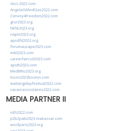
sbcc-2022.com
AngolaOilAndGas2022.com
Convoy4Freedom2022.com
grur2023.org
hkhk2023.org
napm2023.org
apsdfd2023.org
forumausape2023.com
imkl2023.com
careerfaircsd2023.com
apsth2023.com
MedItRio2023.org
lcicon2023boston.com
waitangidayfestival2022.com
vacancesscolaires2022.com
MEDIA PARTNER II
isth2022.com
p2b2pabi2023-makassar.com
wocfparis2023.org
sinc2023.com