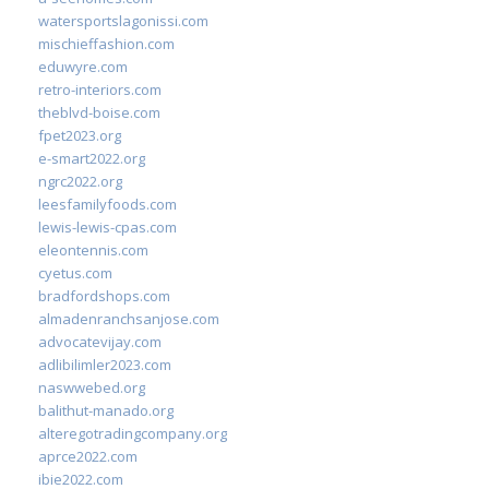
watersportslagonissi.com
mischieffashion.com
eduwyre.com
retro-interiors.com
theblvd-boise.com
fpet2023.org
e-smart2022.org
ngrc2022.org
leesfamilyfoods.com
lewis-lewis-cpas.com
eleontennis.com
cyetus.com
bradfordshops.com
almadenranchsanjose.com
advocatevijay.com
adlibilimler2023.com
naswwebed.org
balithut-manado.org
alteregotradingcompany.org
aprce2022.com
ibie2022.com