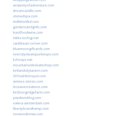
anatomyofadventure.com
drivancastillo.com
cmmedspa.com
midletontkd.com
gardensandgrills.com
basilfoodwine.com
nikko-tochigi.net
caribbean-corner.com
bluemoongiftcards.com
rivercitysteampunkexpo.com
kchoops.net
mountainsideskateshop.com
kirtlandcitytavern.com
301nutritionspot.com
ammos-stores.com
loceanecreations.com
birdsongridgefarm.com
joiedevivblog.com
valera-amsterdam.com
libertybrandhemp.com
norwoodinnwi.com