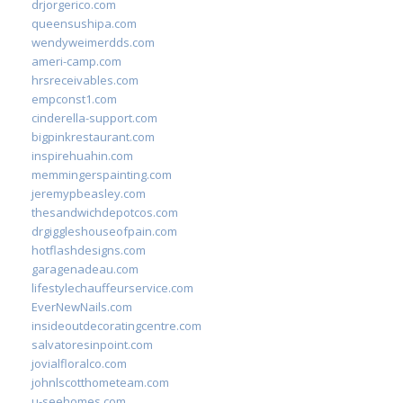
drjorgerico.com
queensushipa.com
wendyweimerdds.com
ameri-camp.com
hrsreceivables.com
empconst1.com
cinderella-support.com
bigpinkrestaurant.com
inspirehuahin.com
memmingerspainting.com
jeremypbeasley.com
thesandwichdepotcos.com
drgiggleshouseofpain.com
hotflashdesigns.com
garagenadeau.com
lifestylechauffeurservice.com
EverNewNails.com
insideoutdecoratingcentre.com
salvatoresinpoint.com
jovialfloralco.com
johnlscotthometeam.com
u-seehomes.com