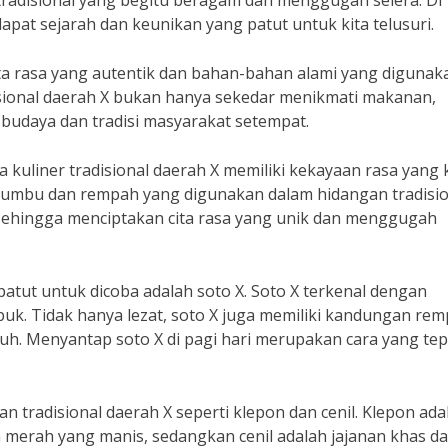
 tradisional yang begitu beragam dan menggugah selera. Di
dapat sejarah dan keunikan yang patut untuk kita telusuri.
cita rasa yang autentik dan bahan-bahan alami yang digunak
isional daerah X bukan hanya sekedar menikmati makanan,
udaya dan tradisi masyarakat setempat.
 kuliner tradisional daerah X memiliki kekayaan rasa yang
ap bumbu dan rempah yang digunakan dalam hidangan tradisi
sehingga menciptakan cita rasa yang unik dan menggugah
patut untuk dicoba adalah soto X. Soto X terkenal dengan
k. Tidak hanya lezat, soto X juga memiliki kandungan rem
h. Menyantap soto X di pagi hari merupakan cara yang tep
nan tradisional daerah X seperti klepon dan cenil. Klepon ada
la merah yang manis, sedangkan cenil adalah jajanan khas d