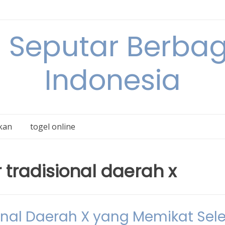
 Seputar Berbag
Indonesia
kan
togel online
 tradisional daerah x
ional Daerah X yang Memikat Sel