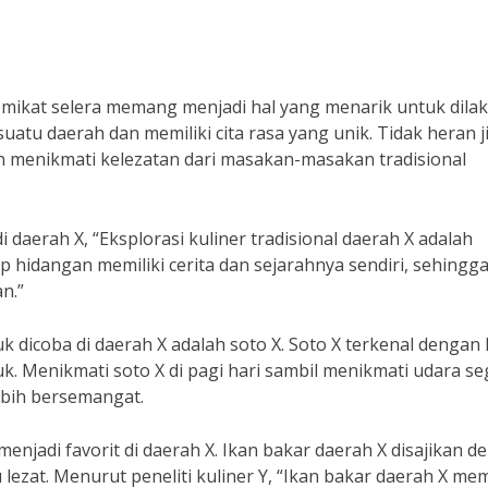
memikat selera memang menjadi hal yang menarik untuk dila
 suatu daerah dan memiliki cita rasa yang unik. Tidak heran j
 menikmati kelezatan dari masakan-masakan tradisional
i daerah X, “Eksplorasi kuliner tradisional daerah X adalah
p hidangan memiliki cerita dan sejarahnya sendiri, sehingg
n.”
k dicoba di daerah X adalah soto X. Soto X terkenal dengan
. Menikmati soto X di pagi hari sambil menikmati udara se
ebih bersemangat.
menjadi favorit di daerah X. Ikan bakar daerah X disajikan 
zat. Menurut peneliti kuliner Y, “Ikan bakar daerah X memi