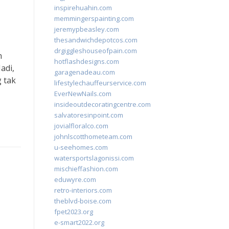
inspirehuahin.com
memmingerspainting.com
jeremypbeasley.com
thesandwichdepotcos.com
drgiggleshouseofpain.com
n
hotflashdesigns.com
adi,
garagenadeau.com
g tak
lifestylechauffeurservice.com
EverNewNails.com
insideoutdecoratingcentre.com
salvatoresinpoint.com
jovialfloralco.com
johnlscotthometeam.com
u-seehomes.com
watersportslagonissi.com
mischieffashion.com
eduwyre.com
retro-interiors.com
theblvd-boise.com
fpet2023.org
e-smart2022.org