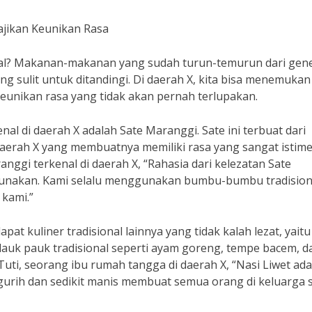
ajikan Keunikan Rasa
onal? Makanan-makanan yang sudah turun-temurun dari gene
ang sulit untuk ditandingi. Di daerah X, kita bisa menemukan
keunikan rasa yang tidak akan pernah terlupakan.
enal di daerah X adalah Sate Maranggi. Sate ini terbuat dari
aerah X yang membuatnya memiliki rasa yang sangat istim
nggi terkenal di daerah X, “Rahasia dari kelezatan Sate
gunakan. Kami selalu menggunakan bumbu-bumbu tradision
kami.”
pat kuliner tradisional lainnya yang tidak kalah lezat, yaitu
i lauk pauk tradisional seperti ayam goreng, tempe bacem, d
uti, seorang ibu rumah tangga di daerah X, “Nasi Liwet ada
gurih dan sedikit manis membuat semua orang di keluarga s