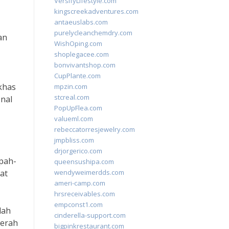
VersifyLifestyle.com
kingscreekadventures.com
antaeuslabs.com
purelycleanchemdry.com
an
WishOping.com
shoplegacee.com
bonvivantshop.com
CupPlante.com
 khas
mpzin.com
stcreal.com
onal
PopUpFlea.com
valueml.com
rebeccatorresjewelry.com
jmpbliss.com
drjorgerico.com
pah-
queensushipa.com
at
wendyweimerdds.com
ameri-camp.com
hrsreceivables.com
empconst1.com
lah
cinderella-support.com
aerah
bigpinkrestaurant.com