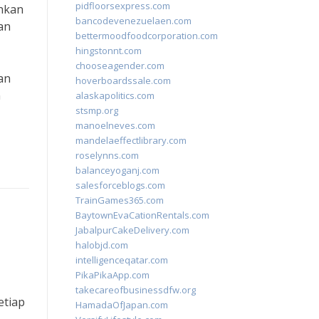
pidfloorsexpress.com
ahkan
bancodevenezuelaen.com
an
bettermoodfoodcorporation.com
hingstonnt.com
chooseagender.com
an
hoverboardssale.com
n
alaskapolitics.com
stsmp.org
manoelneves.com
mandelaeffectlibrary.com
roselynns.com
balanceyoganj.com
salesforceblogs.com
TrainGames365.com
BaytownEvaCationRentals.com
JabalpurCakeDelivery.com
halobjd.com
intelligenceqatar.com
PikaPikaApp.com
takecareofbusinessdfw.org
etiap
HamadaOfJapan.com