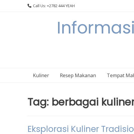
Skip
Call Us: +2782 444 YEAH
to
content
Informasi
Kuliner
Resep Makanan
Tempat Ma
Tag:
berbagai kuliner
Eksplorasi Kuliner Tradis