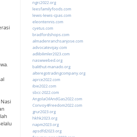
ngrc2022.org
leesfamilyfoods.com
lewis-lewis-cpas.com
eleontennis.com
rasi
cyetus.com
bradfordshops.com
almadenranchsanjose.com
advocatevijay.com
adlibilimler2023.com
naswwebed.org
ewa.
balithut-manado.org
alteregotradingcompany.org
al
aprce2022.com
ibie2022.com
sbcc-2022.com
AngolaOilAndGas2022.com
 Nasi
Convoy4Freedom2022.com
an
grur2023.org
lah
hkhk2023.org
elalu
napm2023.org
apsdfd2023.org