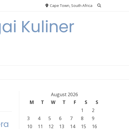
Cape Town, South Africa
ai Kuliner
August 2026
M
T
W
T
F
S
S
1
2
3
4
5
6
7
8
9
era
10
11
12
13
14
15
16