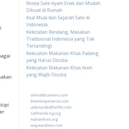
Resep Sate Ayam Enak dan Mudah
Dibuat di Rumah
Asal Mula dan Sejarah Sate di
Indonesia
i
Kelezatan Rendang, Masakan
Tradisional Indonesia yang Tak
Tertandingi
Kelezatan Makanan Khas Padang
bagai
yang Harus Dicoba
Kelezatan Makanan Khas Aceh
yang Wajib Dicoba
asakan
okhealthcareers.com
theintexperience.com
cipi
unboundedthefilm.com
er
catfriends-bg.org
marianlives.org
waywardtees.com