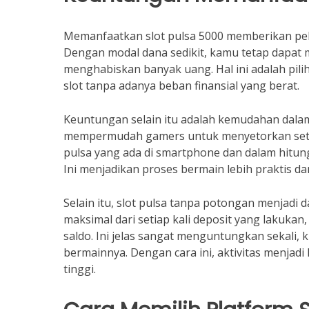
Memanfaatkan slot pulsa 5000 memberikan pel
Dengan modal dana sedikit, kamu tetap dapat 
menghabiskan banyak uang. Hal ini adalah pilih
slot tanpa adanya beban finansial yang berat.
Keuntungan selain itu adalah kemudahan dalam
mempermudah gamers untuk menyetorkan seto
pulsa yang ada di smartphone dan dalam hitun
Ini menjadikan proses bermain lebih praktis d
Selain itu, slot pulsa tanpa potongan menjadi
maksimal dari setiap kali deposit yang lakuk
saldo. Ini jelas sangat menguntungkan sekali
bermainnya. Dengan cara ini, aktivitas menja
tinggi.