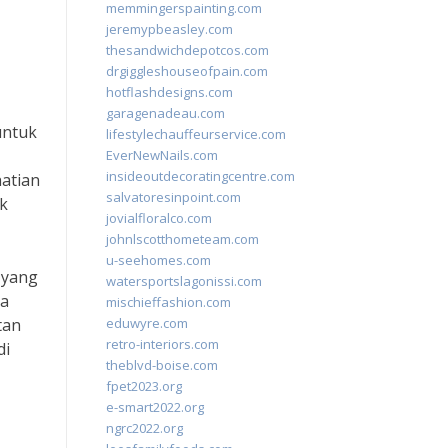
memmingerspainting.com
jeremypbeasley.com
thesandwichdepotcos.com
drgiggleshouseofpain.com
hotflashdesigns.com
garagenadeau.com
untuk
lifestylechauffeurservice.com
EverNewNails.com
insideoutdecoratingcentre.com
atian
salvatoresinpoint.com
uk
jovialfloralco.com
johnlscotthometeam.com
u-seehomes.com
 yang
watersportslagonissi.com
ga
mischieffashion.com
tan
eduwyre.com
retro-interiors.com
di
theblvd-boise.com
fpet2023.org
e-smart2022.org
ngrc2022.org