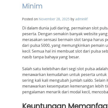
Minim
Posted on
November 28, 2025
by
adminlif
Di dalam dunia judi daring, permainan slot puls
peserta. Dengan semakin banyak website yang
merasakan sensasi bermain slot tanpa harus p
dari pulsa 5000, yang memungkinkan pemain u
kecil. Semua hal ini membuat slot dari pulsa s
nasib tanpa bahaya yang besar.
Salah satu kelebihan dari segi slot pulsa adala
menawarkan kemudahan untuk peserta untuk m
sering kali kali mengubah jumlah saldo. Selain
menawarkan kesempatan kemenangan lebih ting
pengalaman menarik dari modal kecil, mencoba b
Keuntungan Memanfaatk