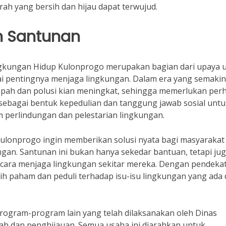
ah yang bersih dan hijau dapat terwujud.
n Santunan
ngkungan Hidup Kulonprogo merupakan bagian dari upaya 
 pentingnya menjaga lingkungan. Dalam era yang semakin
pah dan polusi kian meningkat, sehingga memerlukan perh
n sebagai bentuk kepedulian dan tanggung jawab sosial unt
m perlindungan dan pelestarian lingkungan.
 Kulonprogo ingin memberikan solusi nyata bagi masyarakat
gan. Santunan ini bukan hanya sekedar bantuan, tetapi ju
 cara menjaga lingkungan sekitar mereka. Dengan pendeka
bih paham dan peduli terhadap isu-isu lingkungan yang ada 
program-program lain yang telah dilaksanakan oleh Dinas
h dan penghijauan. Semua usaha ini diarahkan untuk