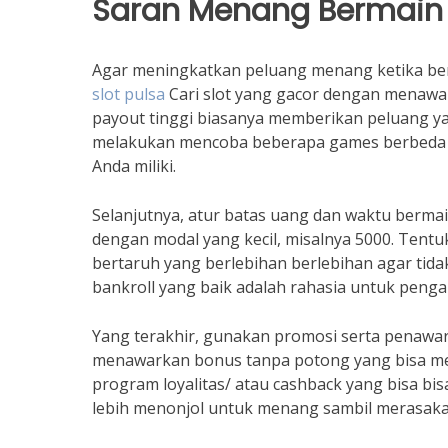
Saran Menang Bermain 
Agar meningkatkan peluang menang ketika berm
slot pulsa
Cari slot yang gacor dengan menawar
payout tinggi biasanya memberikan peluang y
melakukan mencoba beberapa games berbeda 
Anda miliki.
Selanjutnya, atur batas uang dan waktu berma
dengan modal yang kecil, misalnya 5000. Tentuk
bertaruh yang berlebihan berlebihan agar tida
bankroll yang baik adalah rahasia untuk pen
Yang terakhir, gunakan promosi serta penawara
menawarkan bonus tanpa potong yang bisa menin
program loyalitas/ atau cashback yang bisa b
lebih menonjol untuk menang sambil merasakan