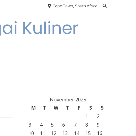
Cape Town, South Africa
ai Kuliner
November 2025
M
T
W
T
F
S
S
1
2
3
4
5
6
7
8
9
10
11
12
13
14
15
16