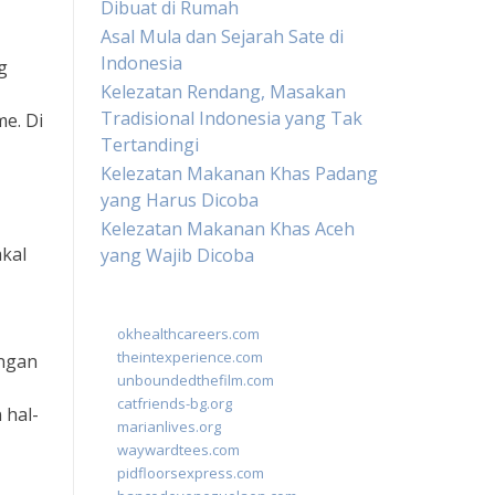
Dibuat di Rumah
Asal Mula dan Sejarah Sate di
Indonesia
g
Kelezatan Rendang, Masakan
Tradisional Indonesia yang Tak
me. Di
Tertandingi
Kelezatan Makanan Khas Padang
yang Harus Dicoba
Kelezatan Makanan Khas Aceh
kal
yang Wajib Dicoba
okhealthcareers.com
theintexperience.com
ungan
unboundedthefilm.com
catfriends-bg.org
 hal-
marianlives.org
waywardtees.com
pidfloorsexpress.com