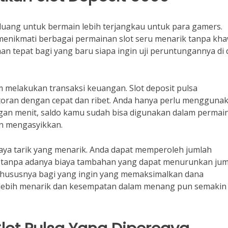
uang untuk bermain lebih terjangkau untuk para gamers.
menikmati berbagai permainan slot seru menarik tanpa kha
an tepat bagi yang baru siapa ingin uji peruntungannya di 
 melakukan transaksi keuangan. Slot deposit pulsa
ran dengan cepat dan ribet. Anda hanya perlu mengguna
gan menit, saldo kamu sudah bisa digunakan dalam permai
an mengasyikkan.
 daya tarik yang menarik. Anda dapat memperoleh jumlah
an, tanpa adanya biaya tambahan yang dapat menurunkan ju
, khususnya bagi yang ingin yang memaksimalkan dana
di lebih menarik dan kesempatan dalam menang pun semakin