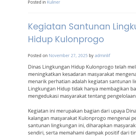
Posted in
Kuliner
Kegiatan Santunan Lingk
Hidup Kulonprogo
Posted on
November 27, 2025
by
adminlif
Dinas Lingkungan Hidup Kulonprogo telah mel
meningkatkan kesadaran masyarakat mengenai
menarik perhatian adalah kegiatan santunan li
Lingkungan Hidup tidak hanya membagikan ba
mengedukasi masyarakat tentang pengelolaan 
Kegiatan ini merupakan bagian dari upaya Din
kalangan masyarakat Kulonprogo mengenai per
santunan lingkungan ini, diharapkan masyaraka
sendiri, serta memahami dampak positif dari ti