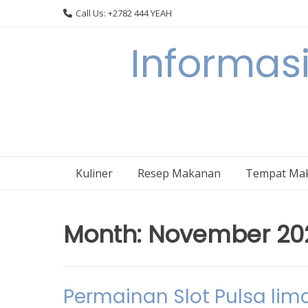
Skip
Call Us: +2782 444 YEAH
to
content
Informasi
Kuliner
Resep Makanan
Tempat Ma
Month:
November 20
Permainan Slot Pulsa lima