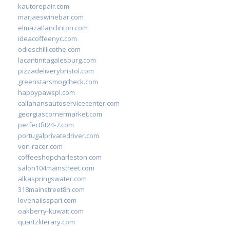
kautorepair.com
marjaeswinebar.com
elmazatlanclinton.com
ideacoffeenyc.com
odieschillicothe.com
lacantinitagalesburg.com
pizzadeliverybristol.com
greenstarsmogcheck.com
happypawspl.com
callahansautoservicecenter.com
georgiascornermarket.com
perfectfit24-7.com
portugalprivatedriver.com
von-racer.com
coffeeshopcharleston.com
salon104mainstreet.com
alkaspringswater.com
318mainstreet8h.com
lovenailsspari.com
oakberry-kuwait.com
quartzliterary.com