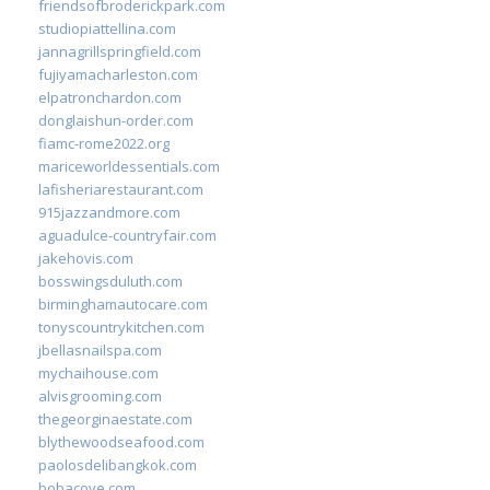
friendsofbroderickpark.com
studiopiattellina.com
jannagrillspringfield.com
fujiyamacharleston.com
elpatronchardon.com
donglaishun-order.com
fiamc-rome2022.org
mariceworldessentials.com
lafisheriarestaurant.com
915jazzandmore.com
aguadulce-countryfair.com
jakehovis.com
bosswingsduluth.com
birminghamautocare.com
tonyscountrykitchen.com
jbellasnailspa.com
mychaihouse.com
alvisgrooming.com
thegeorginaestate.com
blythewoodseafood.com
paolosdelibangkok.com
bobacove.com