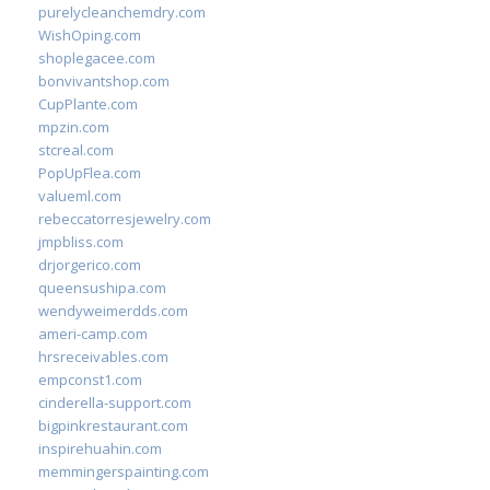
purelycleanchemdry.com
WishOping.com
shoplegacee.com
bonvivantshop.com
CupPlante.com
mpzin.com
stcreal.com
PopUpFlea.com
valueml.com
rebeccatorresjewelry.com
jmpbliss.com
drjorgerico.com
queensushipa.com
wendyweimerdds.com
ameri-camp.com
hrsreceivables.com
empconst1.com
cinderella-support.com
bigpinkrestaurant.com
inspirehuahin.com
memmingerspainting.com