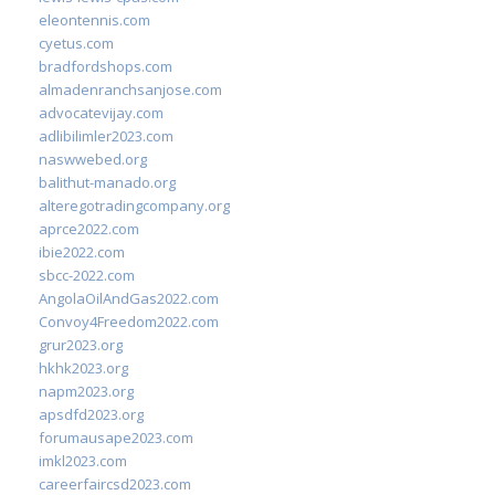
eleontennis.com
cyetus.com
bradfordshops.com
almadenranchsanjose.com
advocatevijay.com
adlibilimler2023.com
naswwebed.org
balithut-manado.org
alteregotradingcompany.org
aprce2022.com
ibie2022.com
sbcc-2022.com
AngolaOilAndGas2022.com
Convoy4Freedom2022.com
grur2023.org
hkhk2023.org
napm2023.org
apsdfd2023.org
forumausape2023.com
imkl2023.com
careerfaircsd2023.com