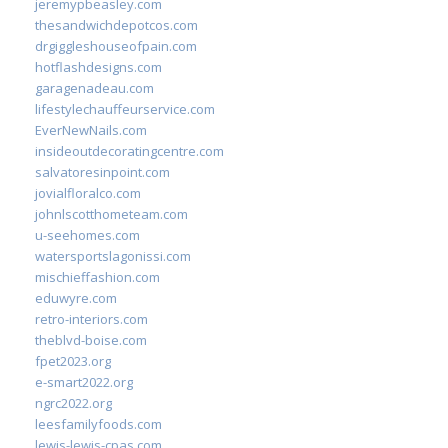
jeremypbeasley.com
thesandwichdepotcos.com
drgiggleshouseofpain.com
hotflashdesigns.com
garagenadeau.com
lifestylechauffeurservice.com
EverNewNails.com
insideoutdecoratingcentre.com
salvatoresinpoint.com
jovialfloralco.com
johnlscotthometeam.com
u-seehomes.com
watersportslagonissi.com
mischieffashion.com
eduwyre.com
retro-interiors.com
theblvd-boise.com
fpet2023.org
e-smart2022.org
ngrc2022.org
leesfamilyfoods.com
lewis-lewis-cpas.com