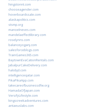
hingstonnt.com
chooseagender.com
hoverboardssale.com
alaskapolitics.com
stsmp.org
manoelneves.com
mandelaeffectlibrary.com
roselynns.com
balanceyoganj.com
salesforceblogs.com
TrainGames365.com
BaytownEvaCationRentals.com
JabalpurCakeDelivery.com
halobjd.com
intelligenceqatar.com
PikaPikaApp.com
takecareofbusinessdfw.org
HamadaOfJapan.com
VersifyLifestyle.com
kingscreekadventures.com
antaeuslabs.com