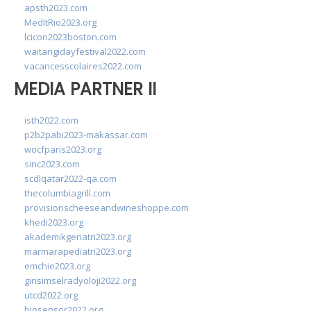
apsth2023.com
MedItRio2023.org
lcicon2023boston.com
waitangidayfestival2022.com
vacancesscolaires2022.com
MEDIA PARTNER II
isth2022.com
p2b2pabi2023-makassar.com
wocfparis2023.org
sinc2023.com
scdlqatar2022-qa.com
thecolumbiagrill.com
provisionscheeseandwineshoppe.com
khedi2023.org
akademikgeriatri2023.org
marmarapediatri2023.org
emchie2023.org
girisimselradyoloji2022.org
utcd2022.org
biosensor2022.org