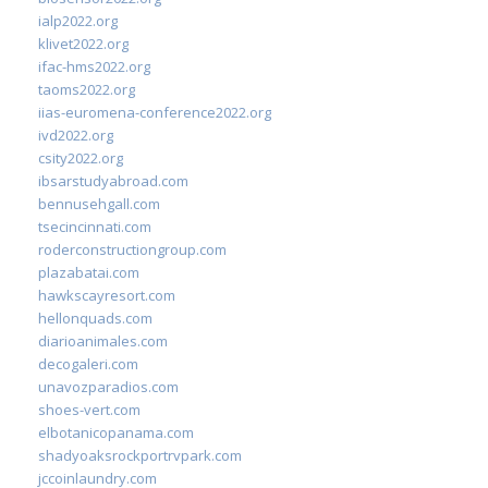
ialp2022.org
klivet2022.org
ifac-hms2022.org
taoms2022.org
iias-euromena-conference2022.org
ivd2022.org
csity2022.org
ibsarstudyabroad.com
bennusehgall.com
tsecincinnati.com
roderconstructiongroup.com
plazabatai.com
hawkscayresort.com
hellonquads.com
diarioanimales.com
decogaleri.com
unavozparadios.com
shoes-vert.com
elbotanicopanama.com
shadyoaksrockportrvpark.com
jccoinlaundry.com