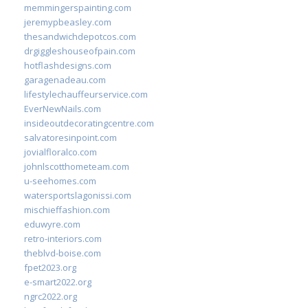
memmingerspainting.com
jeremypbeasley.com
thesandwichdepotcos.com
drgiggleshouseofpain.com
hotflashdesigns.com
garagenadeau.com
lifestylechauffeurservice.com
EverNewNails.com
insideoutdecoratingcentre.com
salvatoresinpoint.com
jovialfloralco.com
johnlscotthometeam.com
u-seehomes.com
watersportslagonissi.com
mischieffashion.com
eduwyre.com
retro-interiors.com
theblvd-boise.com
fpet2023.org
e-smart2022.org
ngrc2022.org