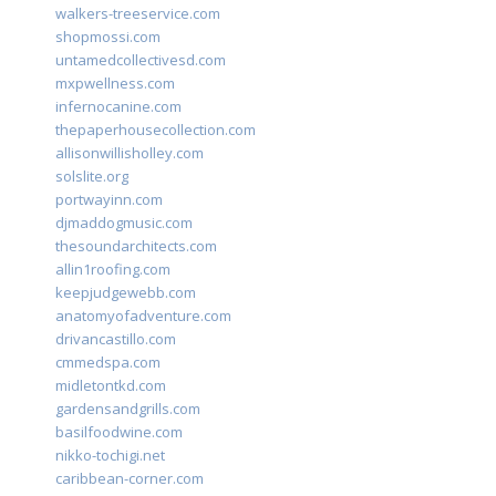
walkers-treeservice.com
shopmossi.com
untamedcollectivesd.com
mxpwellness.com
infernocanine.com
thepaperhousecollection.com
allisonwillisholley.com
solslite.org
portwayinn.com
djmaddogmusic.com
thesoundarchitects.com
allin1roofing.com
keepjudgewebb.com
anatomyofadventure.com
drivancastillo.com
cmmedspa.com
midletontkd.com
gardensandgrills.com
basilfoodwine.com
nikko-tochigi.net
caribbean-corner.com