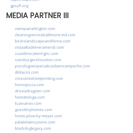
gpsyfl.org
MEDIA PARTNER III
vwrepairarlington.com
cleaningservicebaltimore-md.com
beckslandscapeandfence.com
vistaaltadelveramendi.com
coastlinecateringnc.com
cuesburgershouston.com
psicologiaespecializadaencampeche.com
dmtacos.com
crescentstreetprinting.com
hornopizza.com
driveadragster.com
hematologa.com
lizaivanov.com
guesttinyhomes.com
home-plow-by-meyer.com
palatelatincuisine.com
blackdoglegacy.com