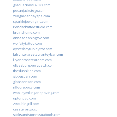
graduacionviu2023.com
pecanjackstogo.com
zengardendayspa.com
sparklejewelryinc.com
ironcladtattoostudio.com
bruinshome.com
annascleaningsvc.com
wolfcitytattoo.com
oysterbayturkeytrot.com
lafronterarestauranteybar.com
lilyandrosetearoom.com
olivesburgberrypatch.com
theslushkids.com
giobastian.com
glpascensori.com
rifloorepoxy.com
woolleymillingandpaving.com
uptonpvd.com
2troublegrill.com
casateranga.com
sticksandstonesstudiooh.com