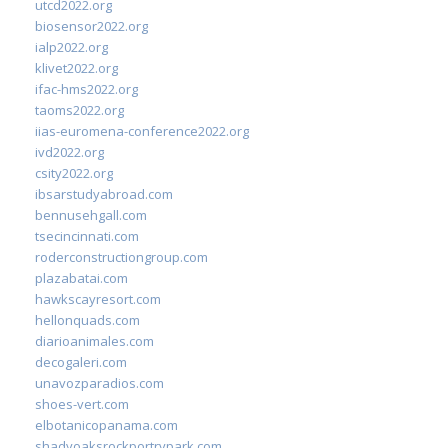
utcd2022.org
biosensor2022.org
ialp2022.org
klivet2022.org
ifac-hms2022.org
taoms2022.org
iias-euromena-conference2022.org
ivd2022.org
csity2022.org
ibsarstudyabroad.com
bennusehgall.com
tsecincinnati.com
roderconstructiongroup.com
plazabatai.com
hawkscayresort.com
hellonquads.com
diarioanimales.com
decogaleri.com
unavozparadios.com
shoes-vert.com
elbotanicopanama.com
shadyoaksrockportrvpark.com