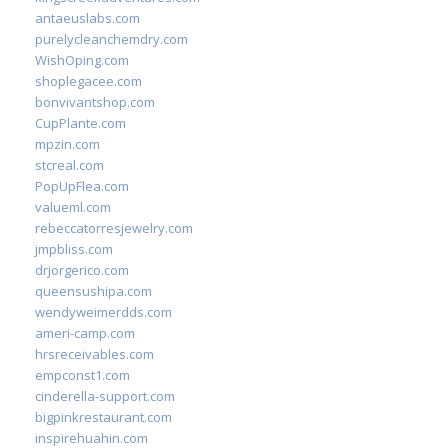
antaeuslabs.com
purelycleanchemdry.com
WishOping.com
shoplegacee.com
bonvivantshop.com
CupPlante.com
mpzin.com
stcreal.com
PopUpFlea.com
valueml.com
rebeccatorresjewelry.com
jmpbliss.com
drjorgerico.com
queensushipa.com
wendyweimerdds.com
ameri-camp.com
hrsreceivables.com
empconst1.com
cinderella-support.com
bigpinkrestaurant.com
inspirehuahin.com