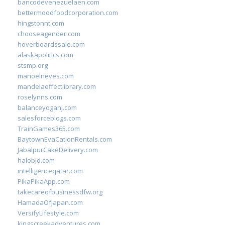
bancodevenezuelaen.com
bettermoodfoodcorporation.com
hingstonnt.com
chooseagender.com
hoverboardssale.com
alaskapolitics.com
stsmp.org
manoelneves.com
mandelaeffectlibrary.com
roselynns.com
balanceyoganj.com
salesforceblogs.com
TrainGames365.com
BaytownEvaCationRentals.com
JabalpurCakeDelivery.com
halobjd.com
intelligenceqatar.com
PikaPikaApp.com
takecareofbusinessdfw.org
HamadaOfJapan.com
VersifyLifestyle.com
kingscreekadventures.com