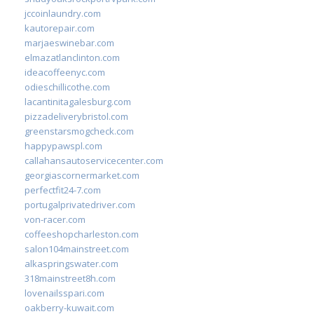
jccoinlaundry.com
kautorepair.com
marjaeswinebar.com
elmazatlanclinton.com
ideacoffeenyc.com
odieschillicothe.com
lacantinitagalesburg.com
pizzadeliverybristol.com
greenstarsmogcheck.com
happypawspl.com
callahansautoservicecenter.com
georgiascornermarket.com
perfectfit24-7.com
portugalprivatedriver.com
von-racer.com
coffeeshopcharleston.com
salon104mainstreet.com
alkaspringswater.com
318mainstreet8h.com
lovenailsspari.com
oakberry-kuwait.com