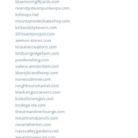
bluemoongiftcards.com
rivercitysteampunkexpo.com
kchoops.net
mountainsideskateshop.com
kirtlandcitytavern.com
301nutritionspot.com
ammos-stores.com
loceanecreations.com
birdsongridgefarm.com
joiedevivblog.com
valera-amsterdam.com
libertybrandhemp.com
norwoodinnwi.com
neighboursmarket.com
blackanguscareers.com
bolesfororegon.com
bodega-ole.com
thestreamlinerlounge.com
mestrinorubanofc.com
novelatherton.com
nassvalleygardens.net
electjohnstewart.com