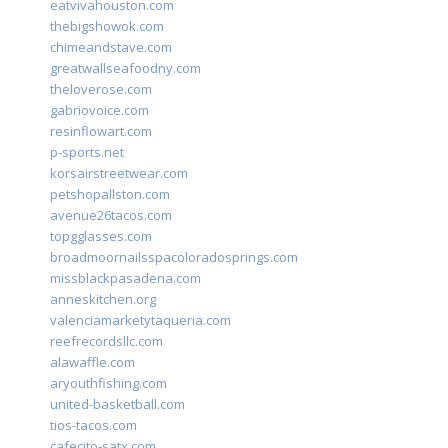
eatvivahouston.com
thebigshowok.com
chimeandstave.com
greatwallseafoodny.com
theloverose.com
gabriovoice.com
resinflowart.com
p-sports.net
korsairstreetwear.com
petshopallston.com
avenue26tacos.com
topgglasses.com
broadmoornailsspacoloradosprings.com
missblackpasadena.com
anneskitchen.org
valenciamarketytaqueria.com
reefrecordsllc.com
alawaffle.com
aryouthfishing.com
united-basketball.com
tios-tacos.com
cafecito-satx.com