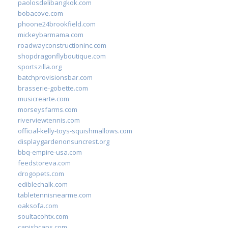
paolosdelibangkok.com
bobacove.com
phoone24brookfield.com
mickeybarmama.com
roadwayconstructioninc.com
shopdragonflyboutique.com
sportszilla.org
batchprovisionsbar.com
brasserie-gobette.com
musicrearte.com
morseysfarms.com
riverviewtennis.com
official-kelly-toys-squishmallows.com
displaygardenonsuncrest.org
bbq-empire-usa.com
feedstoreva.com
drogopets.com
ediblechalk.com
tabletennisnearme.com
oaksofa.com
soultacohtx.com
capishcaps.com