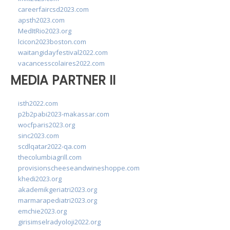
careerfaircsd2023.com
apsth2023.com
MedItRio2023.org
lcicon2023boston.com
waitangidayfestival2022.com
vacancesscolaires2022.com
MEDIA PARTNER II
isth2022.com
p2b2pabi2023-makassar.com
wocfparis2023.org
sinc2023.com
scdlqatar2022-qa.com
thecolumbiagrill.com
provisionscheeseandwineshoppe.com
khedi2023.org
akademikgeriatri2023.org
marmarapediatri2023.org
emchie2023.org
girisimselradyoloji2022.org