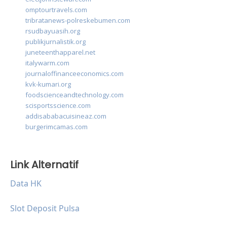
omptourtravels.com
tribratanews-polreskebumen.com
rsudbayuasih.org
publikjurnalistik.org
juneteenthapparel.net
italywarm.com
journaloffinanceeconomics.com
kvk-kumari.org
foodscienceandtechnology.com
scisportsscience.com
addisababacuisineaz.com
burgerimcamas.com
Link Alternatif
Data HK
Slot Deposit Pulsa