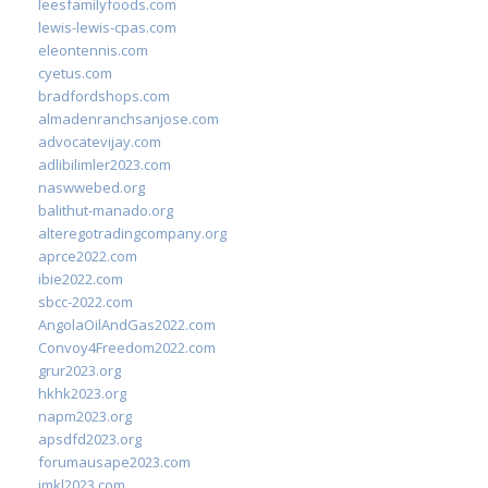
leesfamilyfoods.com
lewis-lewis-cpas.com
eleontennis.com
cyetus.com
bradfordshops.com
almadenranchsanjose.com
advocatevijay.com
adlibilimler2023.com
naswwebed.org
balithut-manado.org
alteregotradingcompany.org
aprce2022.com
ibie2022.com
sbcc-2022.com
AngolaOilAndGas2022.com
Convoy4Freedom2022.com
grur2023.org
hkhk2023.org
napm2023.org
apsdfd2023.org
forumausape2023.com
imkl2023.com