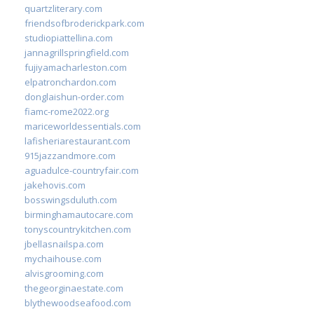
quartzliterary.com
friendsofbroderickpark.com
studiopiattellina.com
jannagrillspringfield.com
fujiyamacharleston.com
elpatronchardon.com
donglaishun-order.com
fiamc-rome2022.org
mariceworldessentials.com
lafisheriarestaurant.com
915jazzandmore.com
aguadulce-countryfair.com
jakehovis.com
bosswingsduluth.com
birminghamautocare.com
tonyscountrykitchen.com
jbellasnailspa.com
mychaihouse.com
alvisgrooming.com
thegeorginaestate.com
blythewoodseafood.com