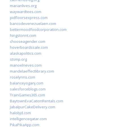
marianlives.org
waywardtees.com
pidfloorsexpress.com
bancodevenezuelaen.com
bettermoodfoodcorporation.com
hingstonnt.com
chooseagender.com
hoverboardssale.com
alaskapolitics.com
stsmp.org
manoelneves.com
mandelaeffectlibrary.com
roselynns.com
balanceyoganj.com
salesforceblogs.com
TrainGames365.com
BaytownEvaCationRentals.com
JabalpurCakeDelivery.com
halobjd.com
intelligenceqatar.com
PikaPikaApp.com