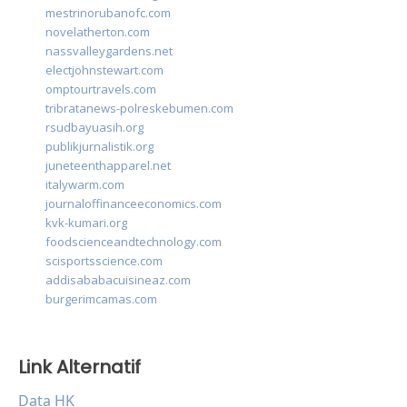
mestrinorubanofc.com
novelatherton.com
nassvalleygardens.net
electjohnstewart.com
omptourtravels.com
tribratanews-polreskebumen.com
rsudbayuasih.org
publikjurnalistik.org
juneteenthapparel.net
italywarm.com
journaloffinanceeconomics.com
kvk-kumari.org
foodscienceandtechnology.com
scisportsscience.com
addisababacuisineaz.com
burgerimcamas.com
Link Alternatif
Data HK