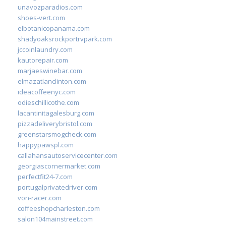
unavozparadios.com
shoes-vert.com
elbotanicopanama.com
shadyoaksrockportrvpark.com
jccoinlaundry.com
kautorepair.com
marjaeswinebar.com
elmazatlanclinton.com
ideacoffeenyc.com
odieschillicothe.com
lacantinitagalesburg.com
pizzadeliverybristol.com
greenstarsmogcheck.com
happypawspl.com
callahansautoservicecenter.com
georgiascornermarket.com
perfectfit24-7.com
portugalprivatedriver.com
von-racer.com
coffeeshopcharleston.com
salon104mainstreet.com