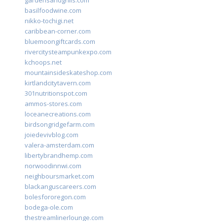
gardensandgrills.com
basilfoodwine.com
nikko-tochigi.net
caribbean-corner.com
bluemoongiftcards.com
rivercitysteampunkexpo.com
kchoops.net
mountainsideskateshop.com
kirtlandcitytavern.com
301nutritionspot.com
ammos-stores.com
loceanecreations.com
birdsongridgefarm.com
joiedevivblog.com
valera-amsterdam.com
libertybrandhemp.com
norwoodinnwi.com
neighboursmarket.com
blackanguscareers.com
bolesfororegon.com
bodega-ole.com
thestreamlinerlounge.com