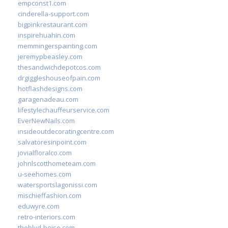
empconst1.com
cinderella-support.com
bigpinkrestaurant.com
inspirehuahin.com
memmingerspainting.com
jeremypbeasley.com
thesandwichdepotcos.com
drgiggleshouseofpain.com
hotflashdesigns.com
garagenadeau.com
lifestylechauffeurservice.com
EverNewNails.com
insideoutdecoratingcentre.com
salvatoresinpoint.com
jovialfloralco.com
johnlscotthometeam.com
u-seehomes.com
watersportslagonissi.com
mischieffashion.com
eduwyre.com
retro-interiors.com
theblvd-boise.com