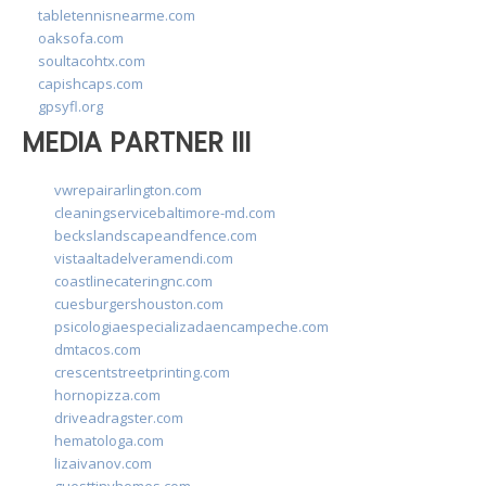
tabletennisnearme.com
oaksofa.com
soultacohtx.com
capishcaps.com
gpsyfl.org
MEDIA PARTNER III
vwrepairarlington.com
cleaningservicebaltimore-md.com
beckslandscapeandfence.com
vistaaltadelveramendi.com
coastlinecateringnc.com
cuesburgershouston.com
psicologiaespecializadaencampeche.com
dmtacos.com
crescentstreetprinting.com
hornopizza.com
driveadragster.com
hematologa.com
lizaivanov.com