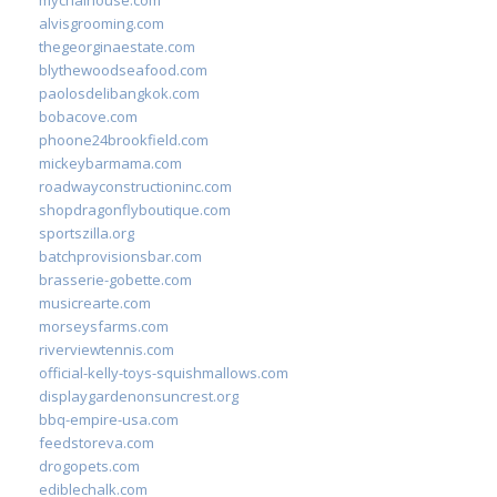
alvisgrooming.com
thegeorginaestate.com
blythewoodseafood.com
paolosdelibangkok.com
bobacove.com
phoone24brookfield.com
mickeybarmama.com
roadwayconstructioninc.com
shopdragonflyboutique.com
sportszilla.org
batchprovisionsbar.com
brasserie-gobette.com
musicrearte.com
morseysfarms.com
riverviewtennis.com
official-kelly-toys-squishmallows.com
displaygardenonsuncrest.org
bbq-empire-usa.com
feedstoreva.com
drogopets.com
ediblechalk.com