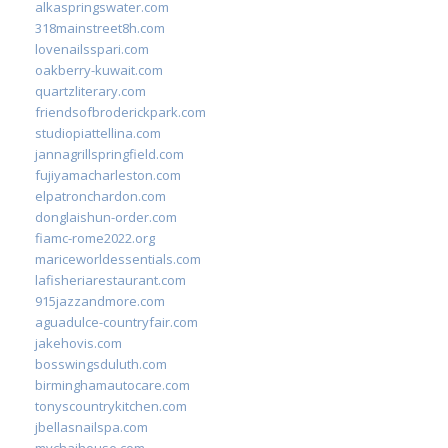
alkaspringswater.com
318mainstreet8h.com
lovenailsspari.com
oakberry-kuwait.com
quartzliterary.com
friendsofbroderickpark.com
studiopiattellina.com
jannagrillspringfield.com
fujiyamacharleston.com
elpatronchardon.com
donglaishun-order.com
fiamc-rome2022.org
mariceworldessentials.com
lafisheriarestaurant.com
915jazzandmore.com
aguadulce-countryfair.com
jakehovis.com
bosswingsduluth.com
birminghamautocare.com
tonyscountrykitchen.com
jbellasnailspa.com
mychaihouse.com