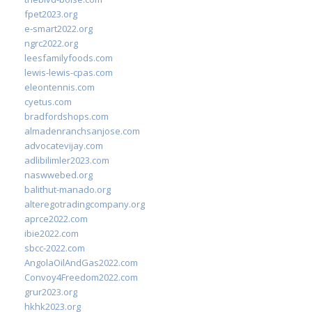
fpet2023.org
e-smart2022.org
ngrc2022.org
leesfamilyfoods.com
lewis-lewis-cpas.com
eleontennis.com
cyetus.com
bradfordshops.com
almadenranchsanjose.com
advocatevijay.com
adlibilimler2023.com
naswwebed.org
balithut-manado.org
alteregotradingcompany.org
aprce2022.com
ibie2022.com
sbcc-2022.com
AngolaOilAndGas2022.com
Convoy4Freedom2022.com
grur2023.org
hkhk2023.org