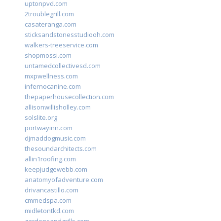
uptonpvd.com
2troublegrill.com
casateranga.com
sticksandstonesstudiooh.com
walkers-treeservice.com
shopmossi.com
untamedcollectivesd.com
mxpwellness.com
infernocanine.com
thepaperhousecollection.com
allisonwillisholley.com
solslite.org
portwayinn.com
djmaddogmusic.com
thesoundarchitects.com
allin1roofing.com
keepjudgewebb.com
anatomyofadventure.com
drivancastillo.com
cmmedspa.com
midletontkd.com