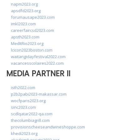
napm2023.org
apsdfd2023.org
forumausape2023.com
imkl2023.com
careerfaircsd2023.com
apsth2023.com
MedItRio2023.org
lcicon2023boston.com
waitangidayfestival2022.com
vacancesscolaires2022.com
MEDIA PARTNER II
isth2022.com
p2b2pabi2023-makassar.com
wocfparis2023.org
sinc2023.com
scdlqatar2022-qa.com
thecolumbiagrill.com
provisionscheeseandwineshoppe.com
khedi2023.org
akademikgeriatri2023.org