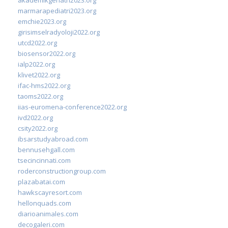
marmarapediatri2023.org
emchie2023.org
girisimselradyoloji2022.org
utcd2022.org
biosensor2022.org
ialp2022.org
klivet2022.org
ifac-hms2022.org
taoms2022.org
iias-euromena-conference2022.org
ivd2022.org
csity2022.org
ibsarstudyabroad.com
bennusehgall.com
tsecincinnati.com
roderconstructiongroup.com
plazabatai.com
hawkscayresort.com
hellonquads.com
diarioanimales.com
decogaleri.com