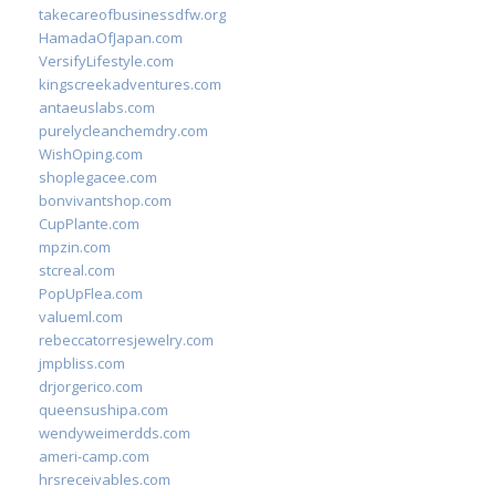
takecareofbusinessdfw.org
HamadaOfJapan.com
VersifyLifestyle.com
kingscreekadventures.com
antaeuslabs.com
purelycleanchemdry.com
WishOping.com
shoplegacee.com
bonvivantshop.com
CupPlante.com
mpzin.com
stcreal.com
PopUpFlea.com
valueml.com
rebeccatorresjewelry.com
jmpbliss.com
drjorgerico.com
queensushipa.com
wendyweimerdds.com
ameri-camp.com
hrsreceivables.com