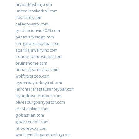
aryouthfishing.com
united-basketball.com
tios-tacos.com
cafecito-satx.com
graduacionviu2023.com
pecanjackstogo.com
zengardendayspa.com
sparklejewelryinc.com
ironcladtattoostudio.com
bruinshome.com
annascleaningsvc.com
wolfcitytattoo.com
oysterbayturkeytrot.com
lafronterarestauranteybar.com
lilyandrosetearoom.com
olivesburgberrypatch.com
theslushkids.com
giobastian.com
glpascensori.com
rifloorepoxy.com
woolleymillingandpaving.com