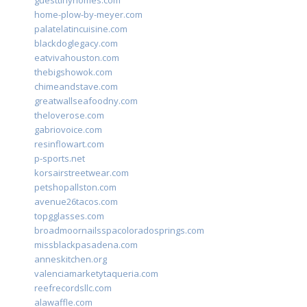
guesttinyhomes.com
home-plow-by-meyer.com
palatelatincuisine.com
blackdoglegacy.com
eatvivahouston.com
thebigshowok.com
chimeandstave.com
greatwallseafoodny.com
theloverose.com
gabriovoice.com
resinflowart.com
p-sports.net
korsairstreetwear.com
petshopallston.com
avenue26tacos.com
topgglasses.com
broadmoornailsspacoloradosprings.com
missblackpasadena.com
anneskitchen.org
valenciamarketytaqueria.com
reefrecordsllc.com
alawaffle.com