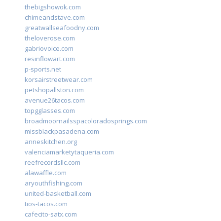
thebigshowok.com
chimeandstave.com
greatwallseafoodny.com
theloverose.com
gabriovoice.com
resinflowart.com
p-sports.net
korsairstreetwear.com
petshopallston.com
avenue26tacos.com
topgglasses.com
broadmoornailsspacoloradosprings.com
missblackpasadena.com
anneskitchen.org
valenciamarketytaqueria.com
reefrecordsllc.com
alawaffle.com
aryouthfishing.com
united-basketball.com
tios-tacos.com
cafecito-satx.com