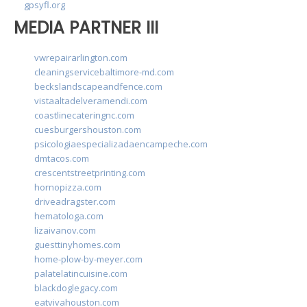
gpsyfl.org
MEDIA PARTNER III
vwrepairarlington.com
cleaningservicebaltimore-md.com
beckslandscapeandfence.com
vistaaltadelveramendi.com
coastlinecateringnc.com
cuesburgershouston.com
psicologiaespecializadaencampeche.com
dmtacos.com
crescentstreetprinting.com
hornopizza.com
driveadragster.com
hematologa.com
lizaivanov.com
guesttinyhomes.com
home-plow-by-meyer.com
palatelatincuisine.com
blackdoglegacy.com
eatvivahouston.com