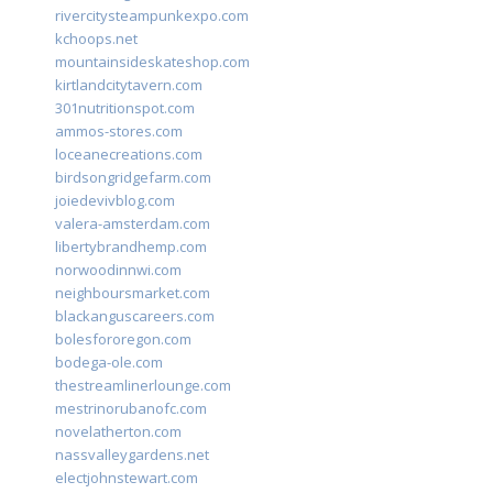
rivercitysteampunkexpo.com
kchoops.net
mountainsideskateshop.com
kirtlandcitytavern.com
301nutritionspot.com
ammos-stores.com
loceanecreations.com
birdsongridgefarm.com
joiedevivblog.com
valera-amsterdam.com
libertybrandhemp.com
norwoodinnwi.com
neighboursmarket.com
blackanguscareers.com
bolesfororegon.com
bodega-ole.com
thestreamlinerlounge.com
mestrinorubanofc.com
novelatherton.com
nassvalleygardens.net
electjohnstewart.com