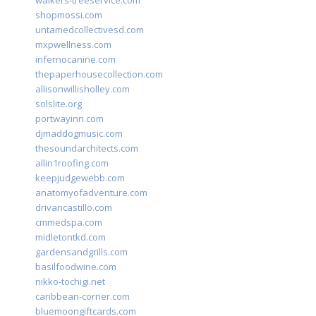
walkers-treeservice.com
shopmossi.com
untamedcollectivesd.com
mxpwellness.com
infernocanine.com
thepaperhousecollection.com
allisonwillisholley.com
solslite.org
portwayinn.com
djmaddogmusic.com
thesoundarchitects.com
allin1roofing.com
keepjudgewebb.com
anatomyofadventure.com
drivancastillo.com
cmmedspa.com
midletontkd.com
gardensandgrills.com
basilfoodwine.com
nikko-tochigi.net
caribbean-corner.com
bluemoongiftcards.com