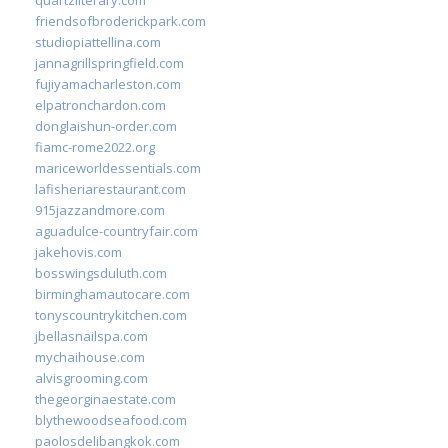
friendsofbroderickpark.com
studiopiattellina.com
jannagrillspringfield.com
fujiyamacharleston.com
elpatronchardon.com
donglaishun-order.com
fiamc-rome2022.org
mariceworldessentials.com
lafisheriarestaurant.com
915jazzandmore.com
aguadulce-countryfair.com
jakehovis.com
bosswingsduluth.com
birminghamautocare.com
tonyscountrykitchen.com
jbellasnailspa.com
mychaihouse.com
alvisgrooming.com
thegeorginaestate.com
blythewoodseafood.com
paolosdelibangkok.com