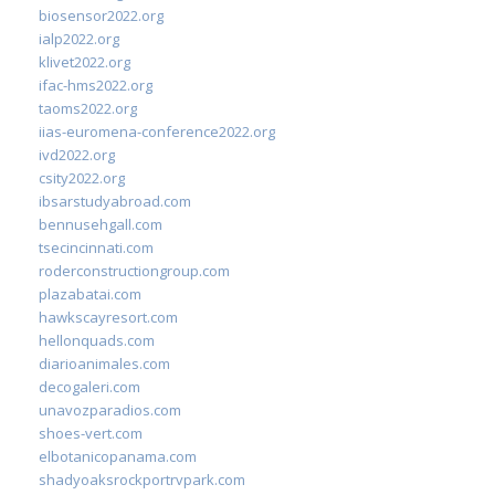
biosensor2022.org
ialp2022.org
klivet2022.org
ifac-hms2022.org
taoms2022.org
iias-euromena-conference2022.org
ivd2022.org
csity2022.org
ibsarstudyabroad.com
bennusehgall.com
tsecincinnati.com
roderconstructiongroup.com
plazabatai.com
hawkscayresort.com
hellonquads.com
diarioanimales.com
decogaleri.com
unavozparadios.com
shoes-vert.com
elbotanicopanama.com
shadyoaksrockportrvpark.com