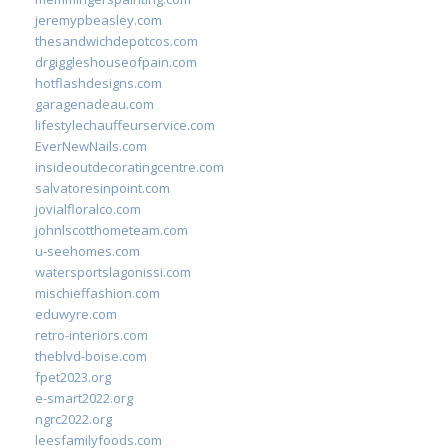
jeremypbeasley.com
thesandwichdepotcos.com
drgiggleshouseofpain.com
hotflashdesigns.com
garagenadeau.com
lifestylechauffeurservice.com
EverNewNails.com
insideoutdecoratingcentre.com
salvatoresinpoint.com
jovialfloralco.com
johnlscotthometeam.com
u-seehomes.com
watersportslagonissi.com
mischieffashion.com
eduwyre.com
retro-interiors.com
theblvd-boise.com
fpet2023.org
e-smart2022.org
ngrc2022.org
leesfamilyfoods.com