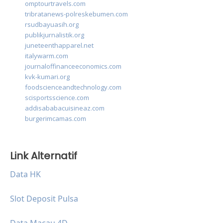
omptourtravels.com
tribratanews-polreskebumen.com
rsudbayuasih.org
publikjurnalistik.org
juneteenthapparel.net
italywarm.com
journaloffinanceeconomics.com
kvk-kumari.org
foodscienceandtechnology.com
scisportsscience.com
addisababacuisineaz.com
burgerimcamas.com
Link Alternatif
Data HK
Slot Deposit Pulsa