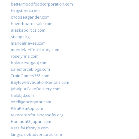
bettermoodfoodcorporation.com
hingstonnt.com
chooseagender.com
hoverboardssale.com
alaskapolitics.com
stsmp.org
manoelneves.com
mandelaeffectlibrary.com
roselynns.com
balanceyoganj.com
salesforceblogs.com
TrainGames365.com
BaytownEvaCationRentals.com
JabalpurCakeDelivery.com
halobjd.com
intelligenceqatar.com
PikaPikaApp.com
takecareofbusinessdfw.org
HamadaOfJapan.com
VersifyLifestyle.com
kingscreekadventures.com