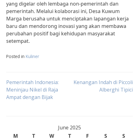
yang digelar oleh lembaga non-pemerintah dan
pemerintah. Melalui kolaborasi ini, Desa Kuwum
Marga berusaha untuk menciptakan lapangan kerja
baru dan mendorong inovasi yang akan membawa
perubahan positif bagi kehidupan masyarakat
setempat.
Posted in
Kuliner
Post
Pemerintah Indonesia:
Kenangan Indah di Piccoli
Meninjau Nikel di Raja
Alberghi Tipici
Ampat dengan Bijak
navigation
June 2025
M
T
W
T
F
S
S