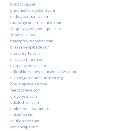
bobacove.com
phoone24brookfield.com
mickeybarmama.com
roadwayconstructioninc.com
shopdragonflyboutique.com
sportszilla.org
batchprovisionsbar.com
brasserie-gobette.com
musicrearte.com
morseysfarms.com
riverviewtennis.com
official-kelly-toys-squishmallows.com
displaygardenonsuncrest.org
bbq-empire-usa.com
feedstoreva.com
drogopets.com
ediblechalk.com
tabletennisnearme.com
oaksofa.com
soultacohtx.com
capishcaps.com