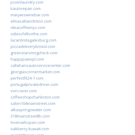
jccoinlaundry.com
kautorepair.com
marjaeswinebar.com
elmazatlanclinton.com
ideacoffeenyc.com
odieschillicothe.com
lacantinitagalesburg.com
pizzadeliverybristol.com
greenstarsmogcheck.com
happypawspl.com
callahansautoservicecenter.com
georgiascornermarket.com
perfectfit24-7.com
portugalprivatedriver.com
von-racer.com
coffeeshopcharleston.com
salon104mainstreet.com
alkaspringswater.com
318mainstreet8h.com
lovenailsspari.com
oakberry-kuwait.com
quartzliterary.com