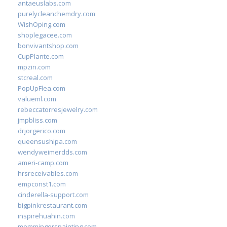
antaeuslabs.com
purelycleanchemdry.com
WishOping.com
shoplegacee.com
bonvivantshop.com
CupPlante.com
mpzin.com
stcreal.com
PopUpFlea.com
valueml.com
rebeccatorresjewelry.com
jmpbliss.com
drjorgerico.com
queensushipa.com
wendyweimerdds.com
ameri-camp.com
hrsreceivables.com
empconst1.com
cinderella-support.com
bigpinkrestaurant.com
inspirehuahin.com
memmingerspainting.com