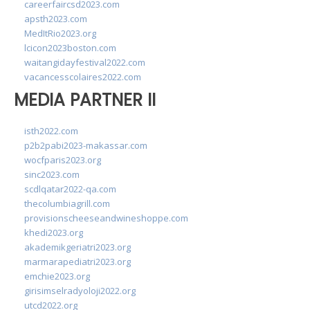
careerfaircsd2023.com
apsth2023.com
MedItRio2023.org
lcicon2023boston.com
waitangidayfestival2022.com
vacancesscolaires2022.com
MEDIA PARTNER II
isth2022.com
p2b2pabi2023-makassar.com
wocfparis2023.org
sinc2023.com
scdlqatar2022-qa.com
thecolumbiagrill.com
provisionscheeseandwineshoppe.com
khedi2023.org
akademikgeriatri2023.org
marmarapediatri2023.org
emchie2023.org
girisimselradyoloji2022.org
utcd2022.org