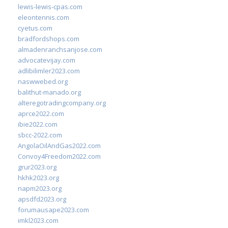
lewis-lewis-cpas.com
eleontennis.com
cyetus.com
bradfordshops.com
almadenranchsanjose.com
advocatevijay.com
adlibilimler2023.com
naswwebed.org
balithut-manado.org
alteregotradingcompany.org
aprce2022.com
ibie2022.com
sbcc-2022.com
AngolaOilAndGas2022.com
Convoy4Freedom2022.com
grur2023.org
hkhk2023.org
napm2023.org
apsdfd2023.org
forumausape2023.com
imkl2023.com