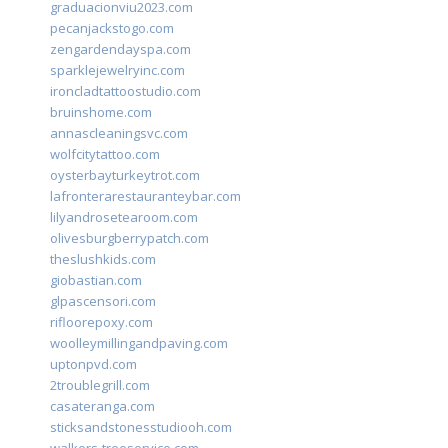
graduacionviu2023.com
pecanjackstogo.com
zengardendayspa.com
sparklejewelryinc.com
ironcladtattoostudio.com
bruinshome.com
annascleaningsvc.com
wolfcitytattoo.com
oysterbayturkeytrot.com
lafronterarestauranteybar.com
lilyandrosetearoom.com
olivesburgberrypatch.com
theslushkids.com
giobastian.com
glpascensori.com
rifloorepoxy.com
woolleymillingandpaving.com
uptonpvd.com
2troublegrill.com
casateranga.com
sticksandstonesstudiooh.com