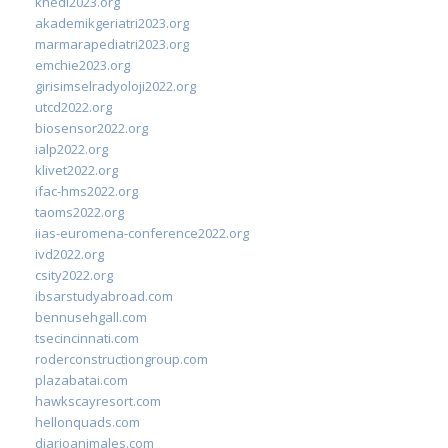
khedi2023.org
akademikgeriatri2023.org
marmarapediatri2023.org
emchie2023.org
girisimselradyoloji2022.org
utcd2022.org
biosensor2022.org
ialp2022.org
klivet2022.org
ifac-hms2022.org
taoms2022.org
iias-euromena-conference2022.org
ivd2022.org
csity2022.org
ibsarstudyabroad.com
bennusehgall.com
tsecincinnati.com
roderconstructiongroup.com
plazabatai.com
hawkscayresort.com
hellonquads.com
diarioanimales.com