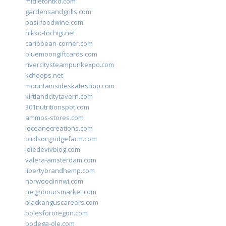
midletontkd.com
gardensandgrills.com
basilfoodwine.com
nikko-tochigi.net
caribbean-corner.com
bluemoongiftcards.com
rivercitysteampunkexpo.com
kchoops.net
mountainsideskateshop.com
kirtlandcitytavern.com
301nutritionspot.com
ammos-stores.com
loceanecreations.com
birdsongridgefarm.com
joiedevivblog.com
valera-amsterdam.com
libertybrandhemp.com
norwoodinnwi.com
neighboursmarket.com
blackanguscareers.com
bolesfororegon.com
bodega-ole.com