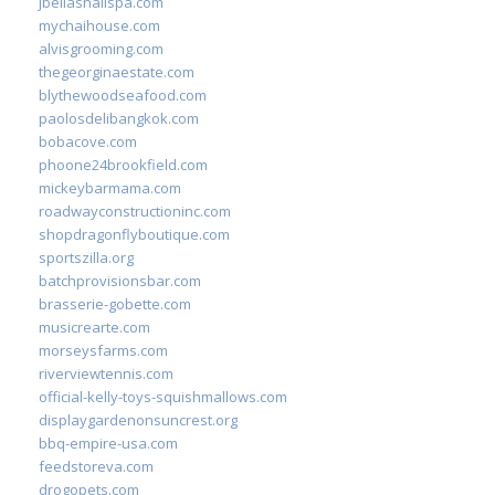
jbellasnailspa.com
mychaihouse.com
alvisgrooming.com
thegeorginaestate.com
blythewoodseafood.com
paolosdelibangkok.com
bobacove.com
phoone24brookfield.com
mickeybarmama.com
roadwayconstructioninc.com
shopdragonflyboutique.com
sportszilla.org
batchprovisionsbar.com
brasserie-gobette.com
musicrearte.com
morseysfarms.com
riverviewtennis.com
official-kelly-toys-squishmallows.com
displaygardenonsuncrest.org
bbq-empire-usa.com
feedstoreva.com
drogopets.com