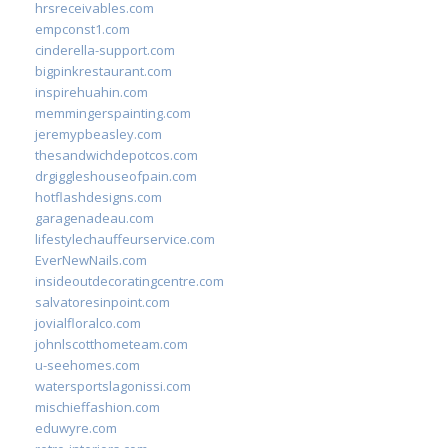
hrsreceivables.com
empconst1.com
cinderella-support.com
bigpinkrestaurant.com
inspirehuahin.com
memmingerspainting.com
jeremypbeasley.com
thesandwichdepotcos.com
drgiggleshouseofpain.com
hotflashdesigns.com
garagenadeau.com
lifestylechauffeurservice.com
EverNewNails.com
insideoutdecoratingcentre.com
salvatoresinpoint.com
jovialfloralco.com
johnlscotthometeam.com
u-seehomes.com
watersportslagonissi.com
mischieffashion.com
eduwyre.com