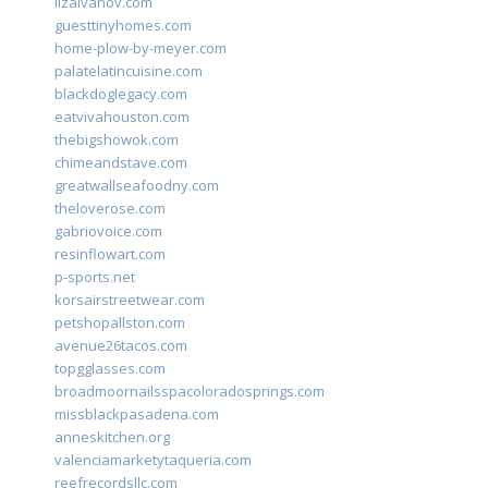
lizaivanov.com
guesttinyhomes.com
home-plow-by-meyer.com
palatelatincuisine.com
blackdoglegacy.com
eatvivahouston.com
thebigshowok.com
chimeandstave.com
greatwallseafoodny.com
theloverose.com
gabriovoice.com
resinflowart.com
p-sports.net
korsairstreetwear.com
petshopallston.com
avenue26tacos.com
topgglasses.com
broadmoornailsspacoloradosprings.com
missblackpasadena.com
anneskitchen.org
valenciamarketytaqueria.com
reefrecordsllc.com