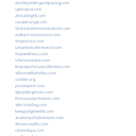
woolleymillingandpaving.com
uptonpvd.com
2troublegrill.com
casateranga.com
sticksandstonesstudiooh.com
walkers-treeservice.com
shopmossi.com
untamedcollectivesd.com
mxpwellness.com
infernocanine.com
thepaperhousecollection.com
allisonwillisholley.com
solslite.org
portwayinn.com
djmaddogmusic.com
thesoundarchitects.com
allin1roofing.com
keepjudgewebb.com
anatomyofadventure.com
drivancastillo.com
cmmedspa.com