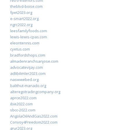
retro-interiors.com
theblvd-boise.com
fpet2023.org
e-smart2022.org
ngrc2022.org
leesfamilyfoods.com
lewis-lewis-cpas.com
eleontennis.com
cyetus.com
bradfordshops.com
almadenranchsanjose.com
advocatevijay.com
adlibilimler2023.com
naswwebed.org
balithut-manado.org
alteregotradingcompany.org
aprce2022.com
ibie2022.com
sbcc-2022.com
AngolaOilAndGas2022.com
Convoy4Freedom2022.com
grur2023.org