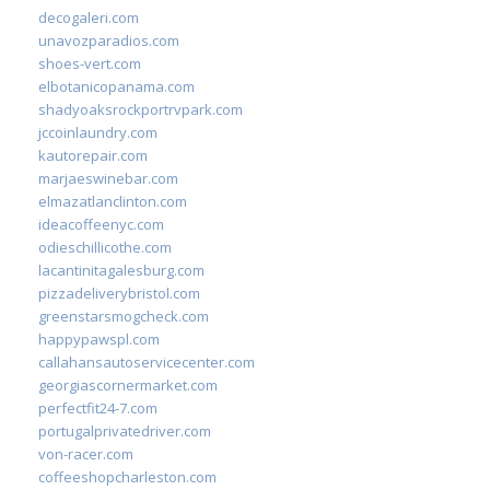
decogaleri.com
unavozparadios.com
shoes-vert.com
elbotanicopanama.com
shadyoaksrockportrvpark.com
jccoinlaundry.com
kautorepair.com
marjaeswinebar.com
elmazatlanclinton.com
ideacoffeenyc.com
odieschillicothe.com
lacantinitagalesburg.com
pizzadeliverybristol.com
greenstarsmogcheck.com
happypawspl.com
callahansautoservicecenter.com
georgiascornermarket.com
perfectfit24-7.com
portugalprivatedriver.com
von-racer.com
coffeeshopcharleston.com