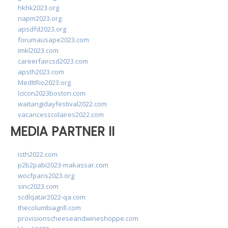
hkhk2023.org
napm2023.org
apsdfd2023.org
forumausape2023.com
imkl2023.com
careerfaircsd2023.com
apsth2023.com
MedItRio2023.org
lcicon2023boston.com
waitangidayfestival2022.com
vacancesscolaires2022.com
MEDIA PARTNER II
isth2022.com
p2b2pabi2023-makassar.com
wocfparis2023.org
sinc2023.com
scdlqatar2022-qa.com
thecolumbiagrill.com
provisionscheeseandwineshoppe.com