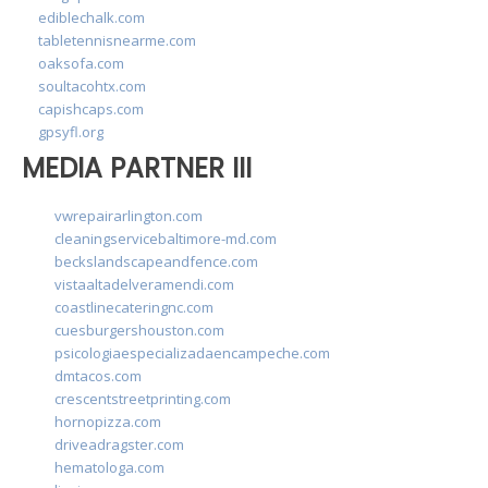
ediblechalk.com
tabletennisnearme.com
oaksofa.com
soultacohtx.com
capishcaps.com
gpsyfl.org
MEDIA PARTNER III
vwrepairarlington.com
cleaningservicebaltimore-md.com
beckslandscapeandfence.com
vistaaltadelveramendi.com
coastlinecateringnc.com
cuesburgershouston.com
psicologiaespecializadaencampeche.com
dmtacos.com
crescentstreetprinting.com
hornopizza.com
driveadragster.com
hematologa.com