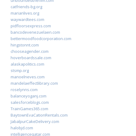
unboundedthefilm.com
catfriends-bg.org
marianlives.org
waywardtees.com
pidfloorsexpress.com
bancodevenezuelaen.com
bettermoodfoodcorporation.com
hingstonnt.com
chooseagender.com
hoverboardssale.com
alaskapolitics.com
stsmp.org
manoelneves.com
mandelaeffectlibrary.com
roselynns.com
balanceyoganj.com
salesforceblogs.com
TrainGames365.com
BaytownEvaCationRentals.com
JabalpurCakeDelivery.com
halobjd.com
intelligenceqatar.com