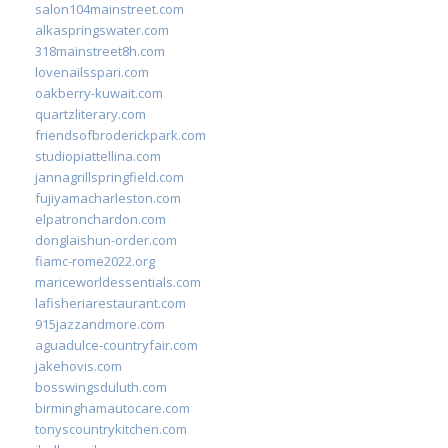
salon104mainstreet.com
alkaspringswater.com
318mainstreet8h.com
lovenailsspari.com
oakberry-kuwait.com
quartzliterary.com
friendsofbroderickpark.com
studiopiattellina.com
jannagrillspringfield.com
fujiyamacharleston.com
elpatronchardon.com
donglaishun-order.com
fiamc-rome2022.org
mariceworldessentials.com
lafisheriarestaurant.com
915jazzandmore.com
aguadulce-countryfair.com
jakehovis.com
bosswingsduluth.com
birminghamautocare.com
tonyscountrykitchen.com