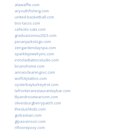
alawaffle.com
aryouthfishing.com
united-basketball.com
tios-tacos.com
cafecito-satx.com
graduacionviu2023.com
pecanjackstogo.com
zengardendayspa.com
sparklejewelryinc.com
ironcladtattoostudio.com
bruinshome.com
annascleaningsvc.com
wolfcitytattoo.com
oysterbayturkeytrot.com
lafronterarestauranteybar.com
lilyandrosetearoom.com
olivesburgberrypatch.com
theslushkids.com
giobastian.com
glpascensori.com
rifloorepoxy.com