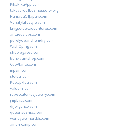
PikaPikaApp.com
takecareofbusinessdfw.org
HamadaOfJapan.com
VersifyLifestyle.com
kingscreekadventures.com
antaeuslabs.com
purelycleanchemdry.com
WishOping.com
shoplegacee.com
bonvivantshop.com
CupPlante.com
mpzin.com
stcreal.com
PopUpFlea.com
valueml.com
rebeccatorresjewelry.com
jmpbliss.com
drjorgerico.com
queensushipa.com
wendyweimerdds.com
ameri-camp.com