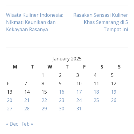
Post
Wisata Kuliner Indonesia:
Rasakan Sensasi Kuliner
Nikmati Keunikan dan
Khas Semarang di 5
Kekayaan Rasanya
Tempat Ini
navigation
January 2025
M
T
W
T
F
S
S
1
2
3
4
5
6
7
8
9
10
11
12
13
14
15
16
17
18
19
20
21
22
23
24
25
26
27
28
29
30
31
« Dec
Feb »