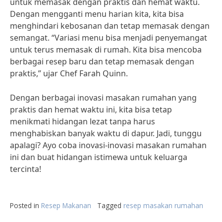
untuk memasak dengan praktis dan hemat waktu.
Dengan mengganti menu harian kita, kita bisa
menghindari kebosanan dan tetap memasak dengan
semangat. “Variasi menu bisa menjadi penyemangat
untuk terus memasak di rumah. Kita bisa mencoba
berbagai resep baru dan tetap memasak dengan
praktis,” ujar Chef Farah Quinn.
Dengan berbagai inovasi masakan rumahan yang
praktis dan hemat waktu ini, kita bisa tetap
menikmati hidangan lezat tanpa harus
menghabiskan banyak waktu di dapur. Jadi, tunggu
apalagi? Ayo coba inovasi-inovasi masakan rumahan
ini dan buat hidangan istimewa untuk keluarga
tercinta!
Posted in
Resep Makanan
Tagged
resep masakan rumahan