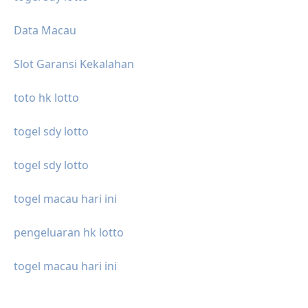
Data Macau
Slot Garansi Kekalahan
toto hk lotto
togel sdy lotto
togel sdy lotto
togel macau hari ini
pengeluaran hk lotto
togel macau hari ini