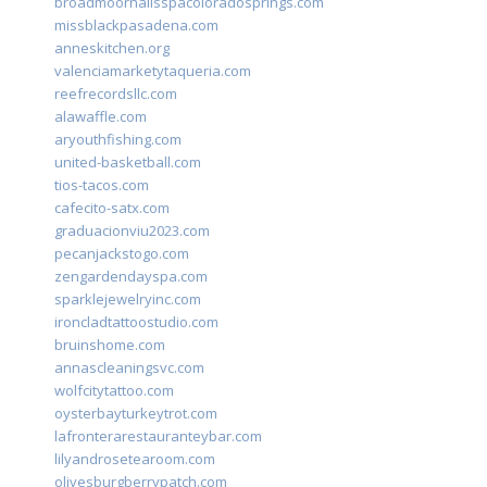
broadmoornailsspacoloradosprings.com
missblackpasadena.com
anneskitchen.org
valenciamarketytaqueria.com
reefrecordsllc.com
alawaffle.com
aryouthfishing.com
united-basketball.com
tios-tacos.com
cafecito-satx.com
graduacionviu2023.com
pecanjackstogo.com
zengardendayspa.com
sparklejewelryinc.com
ironcladtattoostudio.com
bruinshome.com
annascleaningsvc.com
wolfcitytattoo.com
oysterbayturkeytrot.com
lafronterarestauranteybar.com
lilyandrosetearoom.com
olivesburgberrypatch.com