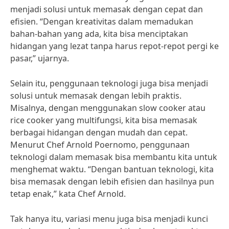
menjadi solusi untuk memasak dengan cepat dan
efisien. “Dengan kreativitas dalam memadukan
bahan-bahan yang ada, kita bisa menciptakan
hidangan yang lezat tanpa harus repot-repot pergi ke
pasar,” ujarnya.
Selain itu, penggunaan teknologi juga bisa menjadi
solusi untuk memasak dengan lebih praktis.
Misalnya, dengan menggunakan slow cooker atau
rice cooker yang multifungsi, kita bisa memasak
berbagai hidangan dengan mudah dan cepat.
Menurut Chef Arnold Poernomo, penggunaan
teknologi dalam memasak bisa membantu kita untuk
menghemat waktu. “Dengan bantuan teknologi, kita
bisa memasak dengan lebih efisien dan hasilnya pun
tetap enak,” kata Chef Arnold.
Tak hanya itu, variasi menu juga bisa menjadi kunci