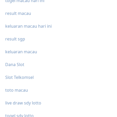
togel macau hari ini
result macau
keluaran macau hari ini
result sgp
keluaran macau
Dana Slot
Slot Telkomsel
toto macau
live draw sdy lotto
togel sdy lotto