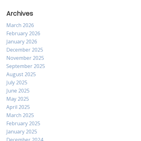
Archives
March 2026
February 2026
January 2026
December 2025
November 2025
September 2025
August 2025
July 2025
June 2025
May 2025
April 2025
March 2025
February 2025
January 2025
December 2024