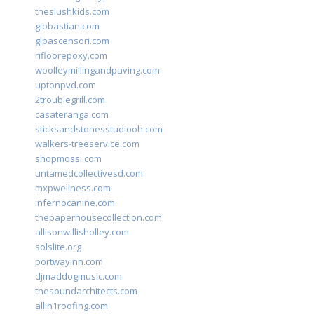
theslushkids.com
giobastian.com
glpascensori.com
rifloorepoxy.com
woolleymillingandpaving.com
uptonpvd.com
2troublegrill.com
casateranga.com
sticksandstonesstudiooh.com
walkers-treeservice.com
shopmossi.com
untamedcollectivesd.com
mxpwellness.com
infernocanine.com
thepaperhousecollection.com
allisonwillisholley.com
solslite.org
portwayinn.com
djmaddogmusic.com
thesoundarchitects.com
allin1roofing.com