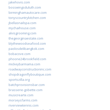
jakehovis.com
bosswingsduluth.com
birminghamautocare.com
tonyscountrykitchen.com
jbellasnailspa.com
mychaihouse.com
alvisgrooming.com
thegeorginaestate.com
blythewoodseafood.com
paolosdelibangkok.com
bobacove.com
phoone24brookfield.com
mickeybarmama.com
roadwayconstructioninc.com
shopdragonflyboutique.com
sportszilla.org
batchprovisionsbar.com
brasserie-gobette.com
musicrearte.com
morseysfarms.com
riverviewtennis.com