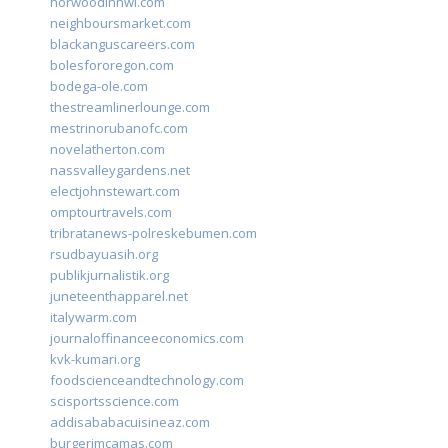
norwoodinnwi.com
neighboursmarket.com
blackanguscareers.com
bolesfororegon.com
bodega-ole.com
thestreamlinerlounge.com
mestrinorubanofc.com
novelatherton.com
nassvalleygardens.net
electjohnstewart.com
omptourtravels.com
tribratanews-polreskebumen.com
rsudbayuasih.org
publikjurnalistik.org
juneteenthapparel.net
italywarm.com
journaloffinanceeconomics.com
kvk-kumari.org
foodscienceandtechnology.com
scisportsscience.com
addisababacuisineaz.com
burgerimcamas.com