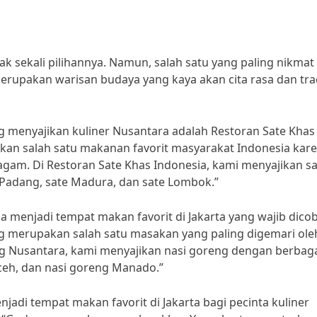
k sekali pilihannya. Namun, salah satu yang paling nikmat
erupakan warisan budaya yang kaya akan cita rasa dan tra
ng menyajikan kuliner Nusantara adalah Restoran Sate Khas
kan salah satu makanan favorit masyarakat Indonesia kar
agam. Di Restoran Sate Khas Indonesia, kami menyajikan s
e Padang, sate Madura, dan sate Lombok.”
a menjadi tempat makan favorit di Jakarta yang wajib dicob
eng merupakan salah satu masakan yang paling digemari ole
ng Nusantara, kami menyajikan nasi goreng dengan berbag
Aceh, dan nasi goreng Manado.”
jadi tempat makan favorit di Jakarta bagi pecinta kuliner