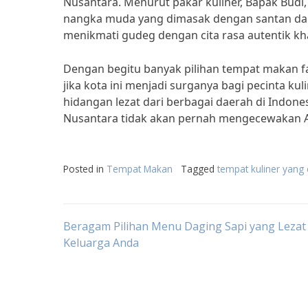
Nusantara. Menurut pakar kuliner, Bapak Bud
nangka muda yang dimasak dengan santan dan
menikmati gudeg dengan cita rasa autentik kha
Dengan begitu banyak pilihan tempat makan fav
jika kota ini menjadi surganya bagi pecinta ku
hidangan lezat dari berbagai daerah di Indones
Nusantara tidak akan pernah mengecewakan 
Posted in
Tempat Makan
Tagged
tempat kuliner yang 
Post
Beragam Pilihan Menu Daging Sapi yang Lezat
Keluarga Anda
navigation