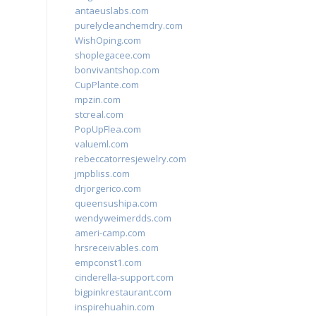
antaeuslabs.com
purelycleanchemdry.com
WishOping.com
shoplegacee.com
bonvivantshop.com
CupPlante.com
mpzin.com
stcreal.com
PopUpFlea.com
valueml.com
rebeccatorresjewelry.com
jmpbliss.com
drjorgerico.com
queensushipa.com
wendyweimerdds.com
ameri-camp.com
hrsreceivables.com
empconst1.com
cinderella-support.com
bigpinkrestaurant.com
inspirehuahin.com