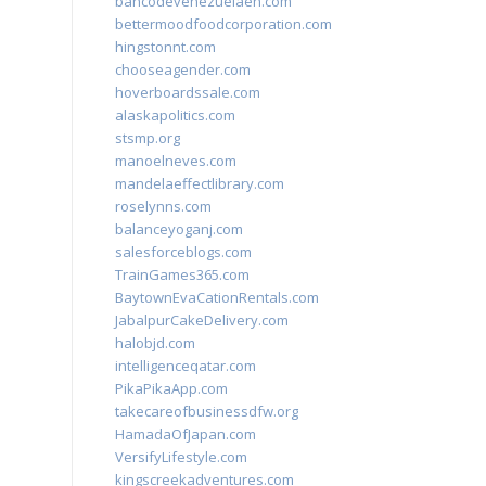
bancodevenezuelaen.com
bettermoodfoodcorporation.com
hingstonnt.com
chooseagender.com
hoverboardssale.com
alaskapolitics.com
stsmp.org
manoelneves.com
mandelaeffectlibrary.com
roselynns.com
balanceyoganj.com
salesforceblogs.com
TrainGames365.com
BaytownEvaCationRentals.com
JabalpurCakeDelivery.com
halobjd.com
intelligenceqatar.com
PikaPikaApp.com
takecareofbusinessdfw.org
HamadaOfJapan.com
VersifyLifestyle.com
kingscreekadventures.com