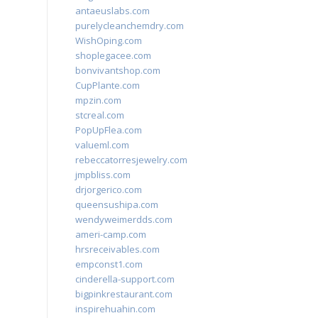
antaeuslabs.com
purelycleanchemdry.com
WishOping.com
shoplegacee.com
bonvivantshop.com
CupPlante.com
mpzin.com
stcreal.com
PopUpFlea.com
valueml.com
rebeccatorresjewelry.com
jmpbliss.com
drjorgerico.com
queensushipa.com
wendyweimerdds.com
ameri-camp.com
hrsreceivables.com
empconst1.com
cinderella-support.com
bigpinkrestaurant.com
inspirehuahin.com