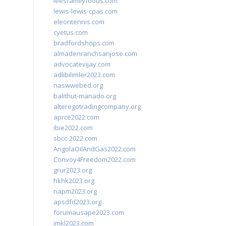
leesfamilyfoods.com
lewis-lewis-cpas.com
eleontennis.com
cyetus.com
bradfordshops.com
almadenranchsanjose.com
advocatevijay.com
adlibilimler2023.com
naswwebed.org
balithut-manado.org
alteregotradingcompany.org
aprce2022.com
ibie2022.com
sbcc-2022.com
AngolaOilAndGas2022.com
Convoy4Freedom2022.com
grur2023.org
hkhk2023.org
napm2023.org
apsdfd2023.org
forumausape2023.com
imkl2023.com