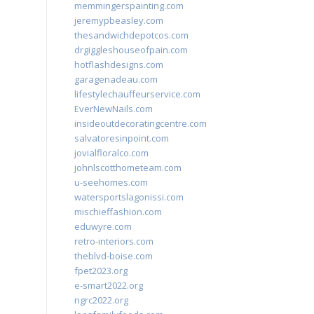
memmingerspainting.com
jeremypbeasley.com
thesandwichdepotcos.com
drgiggleshouseofpain.com
hotflashdesigns.com
garagenadeau.com
lifestylechauffeurservice.com
EverNewNails.com
insideoutdecoratingcentre.com
salvatoresinpoint.com
jovialfloralco.com
johnlscotthometeam.com
u-seehomes.com
watersportslagonissi.com
mischieffashion.com
eduwyre.com
retro-interiors.com
theblvd-boise.com
fpet2023.org
e-smart2022.org
ngrc2022.org