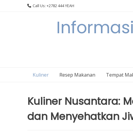
Skip
Call Us: +2782 444 YEAH
to
content
Informasi
Kuliner
Resep Makanan
Tempat Ma
Kuliner Nusantara: 
dan Menyehatkan J