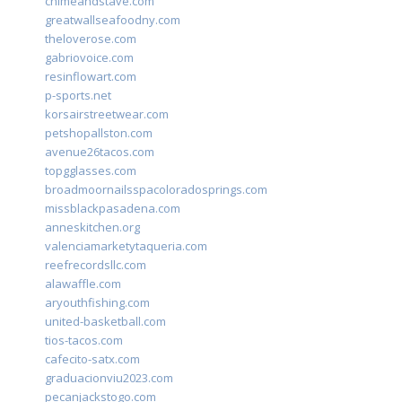
chimeandstave.com
greatwallseafoodny.com
theloverose.com
gabriovoice.com
resinflowart.com
p-sports.net
korsairstreetwear.com
petshopallston.com
avenue26tacos.com
topgglasses.com
broadmoornailsspacoloradosprings.com
missblackpasadena.com
anneskitchen.org
valenciamarketytaqueria.com
reefrecordsllc.com
alawaffle.com
aryouthfishing.com
united-basketball.com
tios-tacos.com
cafecito-satx.com
graduacionviu2023.com
pecanjackstogo.com