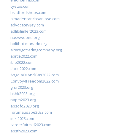
eleontennis.com
cyetus.com
bradfordshops.com
almadenranchsanjose.com
advocatevijay.com
adlibilimler2023.com
naswwebed.org
balithut-manado.org
alteregotradingcompany.org
aprce2022.com
ibie2022.com
sbcc-2022.com
AngolaOilAndGas2022.com
Convoy4Freedom2022.com
grur2023.org
hkhk2023.org
napm2023.org
apsdfd2023.org
forumausape2023.com
imkl2023.com
careerfaircsd2023.com
apsth2023.com