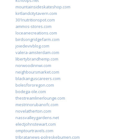
kchoops.net
mountainsideskateshop.com
kirtlandcitytavern.com
301nutritionspot.com
ammos-stores.com
loceanecreations.com
birdsongridgefarm.com
joiedevivblog.com
valera-amsterdam.com
libertybrandhemp.com
norwoodinnwi.com
neighboursmarket.com
blackanguscareers.com
bolesfororegon.com
bodega-ole.com
thestreamlinerlounge.com
mestrinorubanofc.com
novelatherton.com
nassvalleygardens.net
electjohnstewart.com
omptourtravels.com
tribratanews-polreskebumen.com