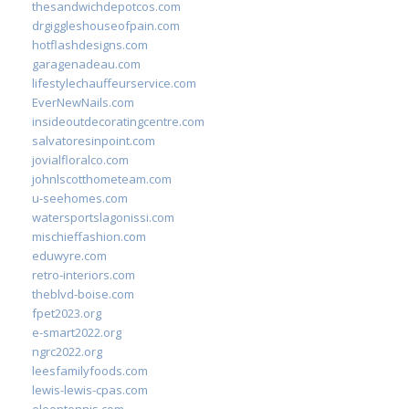
thesandwichdepotcos.com
drgiggleshouseofpain.com
hotflashdesigns.com
garagenadeau.com
lifestylechauffeurservice.com
EverNewNails.com
insideoutdecoratingcentre.com
salvatoresinpoint.com
jovialfloralco.com
johnlscotthometeam.com
u-seehomes.com
watersportslagonissi.com
mischieffashion.com
eduwyre.com
retro-interiors.com
theblvd-boise.com
fpet2023.org
e-smart2022.org
ngrc2022.org
leesfamilyfoods.com
lewis-lewis-cpas.com