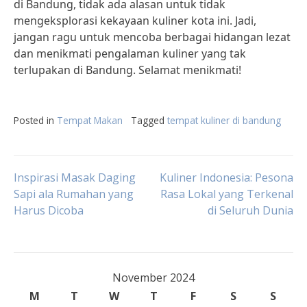
di Bandung, tidak ada alasan untuk tidak
mengeksplorasi kekayaan kuliner kota ini. Jadi,
jangan ragu untuk mencoba berbagai hidangan lezat
dan menikmati pengalaman kuliner yang tak
terlupakan di Bandung. Selamat menikmati!
Posted in
Tempat Makan
Tagged
tempat kuliner di bandung
Post
Inspirasi Masak Daging
Kuliner Indonesia: Pesona
Sapi ala Rumahan yang
Rasa Lokal yang Terkenal
Harus Dicoba
di Seluruh Dunia
navigation
November 2024
M
T
W
T
F
S
S