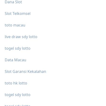
Dana Slot
Slot Telkomsel
toto macau
live draw sdy lotto
togel sdy lotto
Data Macau
Slot Garansi Kekalahan
toto hk lotto
togel sdy lotto