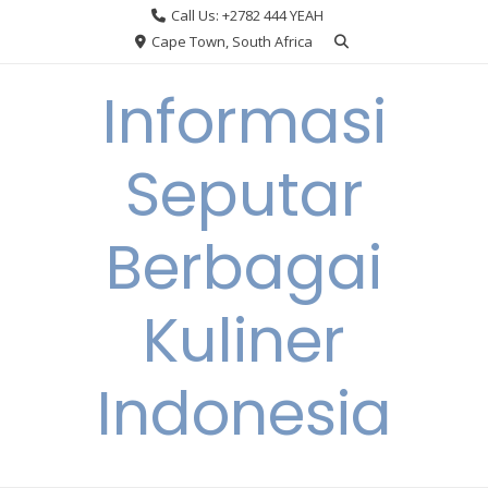
Skip
Call Us: +2782 444 YEAH
to
Cape Town, South Africa
content
Informasi
Seputar
Berbagai
Kuliner
Indonesia