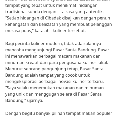
tempat yang tepat untuk menikmati hidangan
tradisional sunda dengan cita rasa yang autentik.
“Setiap hidangan di Cibadak disajikan dengan penuh
kehangatan dan kelezatan yang membuat pelanggan
merasa puas,” kata ahli kuliner tersebut.
Bagi pecinta kuliner modern, tidak ada salahnya
mencoba mengunjungi Pasar Santa Bandung. Pasar
ini menawarkan berbagai macam makanan dan
minuman kreatif dari para pengusaha kuliner lokal.
Menurut seorang pengunjung tetap, Pasar Santa
Bandung adalah tempat yang cocok untuk
mengeksplorasi berbagai inovasi kuliner terbaru.
“Saya selalu menemukan makanan dan minuman
yang unik dan menggugah selera di Pasar Santa
Bandung,” ujarnya.
Dengan begitu banyak pilihan tempat makan populer