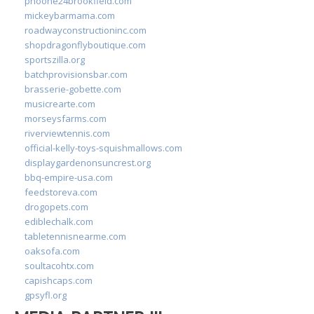
phoone24brookfield.com
mickeybarmama.com
roadwayconstructioninc.com
shopdragonflyboutique.com
sportszilla.org
batchprovisionsbar.com
brasserie-gobette.com
musicrearte.com
morseysfarms.com
riverviewtennis.com
official-kelly-toys-squishmallows.com
displaygardenonsuncrest.org
bbq-empire-usa.com
feedstoreva.com
drogopets.com
ediblechalk.com
tabletennisnearme.com
oaksofa.com
soultacohtx.com
capishcaps.com
gpsyfl.org