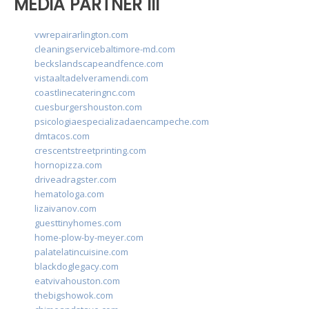
MEDIA PARTNER III
vwrepairarlington.com
cleaningservicebaltimore-md.com
beckslandscapeandfence.com
vistaaltadelveramendi.com
coastlinecateringnc.com
cuesburgershouston.com
psicologiaespecializadaencampeche.com
dmtacos.com
crescentstreetprinting.com
hornopizza.com
driveadragster.com
hematologa.com
lizaivanov.com
guesttinyhomes.com
home-plow-by-meyer.com
palatelatincuisine.com
blackdoglegacy.com
eatvivahouston.com
thebigshowok.com