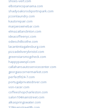
shoes-vert.com
elbotanicopanama.com
shadyoaksrockportrvpark.com
jccoinlaundry.com
kautorepair.com
marjaeswinebar.com
elmazatlanclinton.com
ideacoffeenyc.com
odieschillicothe.com
lacantinitagalesburg.com
pizzadeliverybristol.com
greenstarsmogcheck.com
happypawspl.com
callahansautoservicecenter.com
georgiascornermarket.com
perfectfit24-7.com
portugalprivatedriver.com
von-racer.com
coffeeshopcharleston.com
salon104mainstreet.com
alkaspringswater.com
318mainstreet8h.com