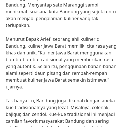
Bandung. Menyantap sate Maranggi sambil
menikmati suasana kota Bandung yang sejuk tentu
akan menjadi pengalaman kuliner yang tak
terlupakan.
Menurut Bapak Arief, seorang ahli kuliner di
Bandung, kuliner Jawa Barat memiliki cita rasa yang
khas dan unik. “Kuliner Jawa Barat menggunakan
bumbu-bumbu tradisional yang memberikan rasa
yang autentik. Selain itu, penggunaan bahan-bahan
alami seperti daun pisang dan rempah-rempah
membuat kuliner Jawa Barat semakin istimewa,”
ujarnya.
Tak hanya itu, Bandung juga dikenal dengan aneka
kue tradisionalnya yang lezat. Misalnya, colenak,
bajigur, dan cendol. Kue-kue tradisional ini menjadi
camilan favorit masyarakat Bandung dan sering