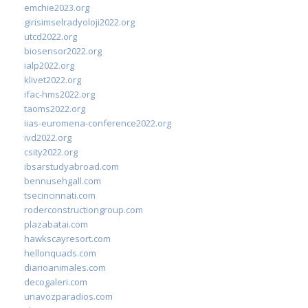
emchie2023.org
girisimselradyoloji2022.org
utcd2022.org
biosensor2022.org
ialp2022.org
klivet2022.org
ifac-hms2022.org
taoms2022.org
iias-euromena-conference2022.org
ivd2022.org
csity2022.org
ibsarstudyabroad.com
bennusehgall.com
tsecincinnati.com
roderconstructiongroup.com
plazabatai.com
hawkscayresort.com
hellonquads.com
diarioanimales.com
decogaleri.com
unavozparadios.com