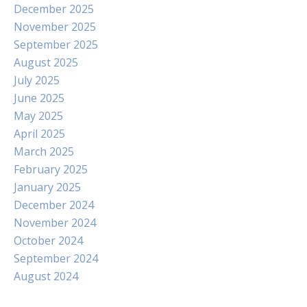
December 2025
November 2025
September 2025
August 2025
July 2025
June 2025
May 2025
April 2025
March 2025
February 2025
January 2025
December 2024
November 2024
October 2024
September 2024
August 2024