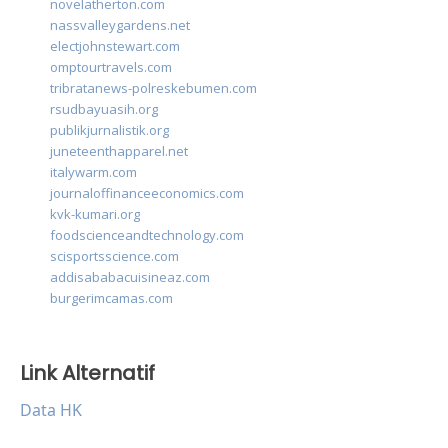
novelatherton.com
nassvalleygardens.net
electjohnstewart.com
omptourtravels.com
tribratanews-polreskebumen.com
rsudbayuasih.org
publikjurnalistik.org
juneteenthapparel.net
italywarm.com
journaloffinanceeconomics.com
kvk-kumari.org
foodscienceandtechnology.com
scisportsscience.com
addisababacuisineaz.com
burgerimcamas.com
Link Alternatif
Data HK