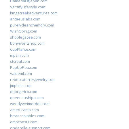
HamadaOfJapan.com
VersifyLifestyle.com
kingscreekadventures.com
antaeuslabs.com
purelycleanchemdry.com
WishOping.com
shoplegacee.com
bonvivantshop.com
CupPlante.com
mpzin.com
stcreal.com
PopUpFlea.com
valueml.com
rebeccatorresjewelry.com
jmpbliss.com
drjorgerico.com
queensushipa.com
wendyweimerdds.com
ameri-camp.com
hrsreceivables.com
empconst1.com
cinderella-support.com