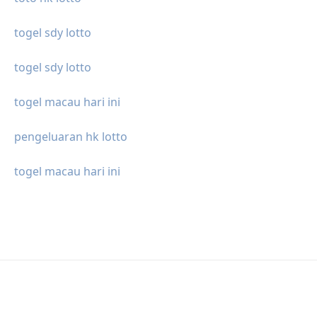
togel sdy lotto
togel sdy lotto
togel macau hari ini
pengeluaran hk lotto
togel macau hari ini