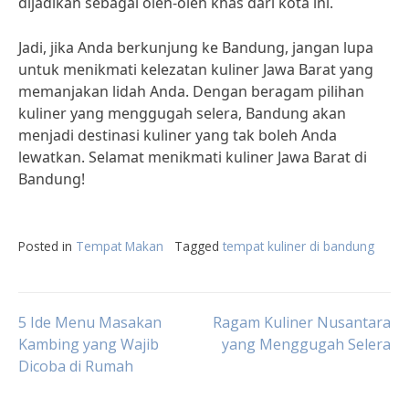
dijadikan sebagai oleh-oleh khas dari kota ini.
Jadi, jika Anda berkunjung ke Bandung, jangan lupa
untuk menikmati kelezatan kuliner Jawa Barat yang
memanjakan lidah Anda. Dengan beragam pilihan
kuliner yang menggugah selera, Bandung akan
menjadi destinasi kuliner yang tak boleh Anda
lewatkan. Selamat menikmati kuliner Jawa Barat di
Bandung!
Posted in
Tempat Makan
Tagged
tempat kuliner di bandung
Post
5 Ide Menu Masakan
Ragam Kuliner Nusantara
Kambing yang Wajib
yang Menggugah Selera
Dicoba di Rumah
navigation