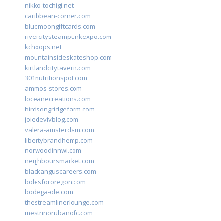
nikko-tochigi.net
caribbean-corner.com
bluemoongiftcards.com
rivercitysteampunkexpo.com
kchoops.net
mountainsideskateshop.com
kirtlandcitytavern.com
301nutritionspot.com
ammos-stores.com
loceanecreations.com
birdsongridgefarm.com
joiedevivblog.com
valera-amsterdam.com
libertybrandhemp.com
norwoodinnwi.com
neighboursmarket.com
blackanguscareers.com
bolesfororegon.com
bodega-ole.com
thestreamlinerlounge.com
mestrinorubanofc.com