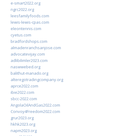
e-smart2022.org
ngrc2022.org
leesfamilyfoods.com
lewis-lewis-cpas.com
eleontennis.com
cyetus.com
bradfordshops.com
almadenranchsanjose.com
advocatevijay.com
adlibilimler2023.com
naswwebed.org
balithut-manado.org
alteregotradingcompany.org
aprce2022.com
ibie2022.com
sbcc-2022.com
AngolaOilAndGas2022.com
Convoy4Freedom2022.com
grur2023.org
hkhk2023.org
napm2023.org