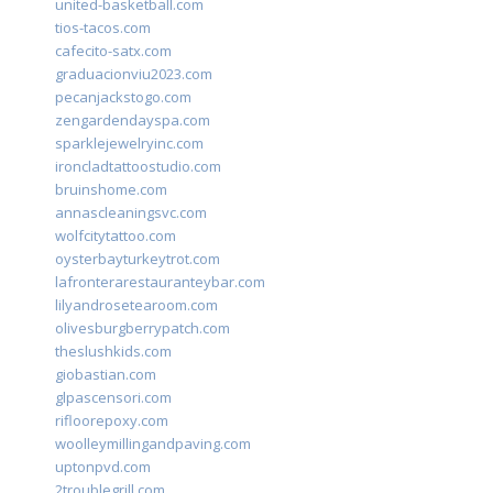
united-basketball.com
tios-tacos.com
cafecito-satx.com
graduacionviu2023.com
pecanjackstogo.com
zengardendayspa.com
sparklejewelryinc.com
ironcladtattoostudio.com
bruinshome.com
annascleaningsvc.com
wolfcitytattoo.com
oysterbayturkeytrot.com
lafronterarestauranteybar.com
lilyandrosetearoom.com
olivesburgberrypatch.com
theslushkids.com
giobastian.com
glpascensori.com
rifloorepoxy.com
woolleymillingandpaving.com
uptonpvd.com
2troublegrill.com