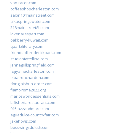
von-racer.com
coffeeshopcharleston.com
salon104mainstreet.com
alkaspringswater.com
318mainstreet8h.com
lovenailsspari.com
oakberry-kuwait.com
quartzliterary.com
friendsofbroderickpark.com
studiopiattellina.com
jannagrillspringfield.com
fujiyamacharleston.com
elpatronchardon.com
donglaishun-order.com
fiamc-rome2022.org
mariceworldessentials.com
lafisheriarestaurant.com
915jazzandmore.com
aguadulce-countryfair.com
jakehovis.com
bosswingsduluth.com