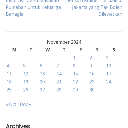
Post
Inspirasi Menu Masakan
Sensasi Kuliner Terbaik di
Rumahan untuk Keluarga
Jakarta yang Tak Boleh
Bahagia
Dilewatkan
navigation
November 2024
M
T
W
T
F
S
S
1
2
3
4
5
6
7
8
9
10
11
12
13
14
15
16
17
18
19
20
21
22
23
24
25
26
27
28
29
30
« Oct
Dec »
Archives