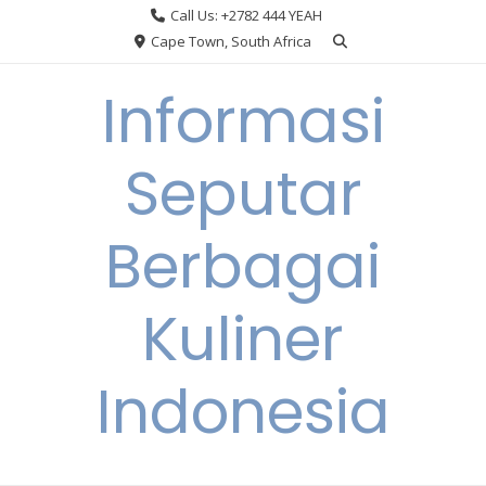
Skip
Call Us: +2782 444 YEAH
to
Cape Town, South Africa
content
Informasi
Seputar
Berbagai
Kuliner
Indonesia