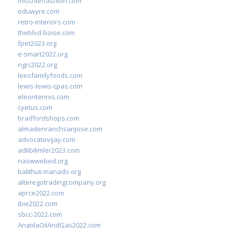
mischieffashion.com
eduwyre.com
retro-interiors.com
theblvd-boise.com
fpet2023.org
e-smart2022.org
ngrc2022.org
leesfamilyfoods.com
lewis-lewis-cpas.com
eleontennis.com
cyetus.com
bradfordshops.com
almadenranchsanjose.com
advocatevijay.com
adlibilimler2023.com
naswwebed.org
balithut-manado.org
alteregotradingcompany.org
aprce2022.com
ibie2022.com
sbcc-2022.com
AngolaOilAndGas2022.com