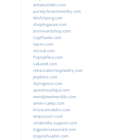
antaeuslabs.com
purelycleanchemdry.com
WishOping.com
shoplegacee.com
bonvivantshop.com
CupPlante.com
mpzin.com
stcreal.com
PopUpFlea.com
valueml.com
rebeccatorresjewelry.com
jmpbliss.com
drjorgerico.com
queensushipa.com
wendyweimerdds.com
ameri-camp.com
hrsreceivables.com
empconst1.com
cinderella-support.com
bigpinkrestaurant.com
inspirehuahin.com