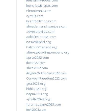
leesfamilyfoods.com
lewis-lewis-cpas.com
eleontennis.com
cyetus.com
bradfordshops.com
almadenranchsanjose.com
advocatevijay.com
adlibilimler2023.com
naswwebed.org
balithut-manado.org
alteregotradingcompany.org
aprce2022.com
ibie2022.com
sbcc-2022.com
AngolaOilAndGas2022.com
Convoy4Freedom2022.com
grur2023.org
hkhk2023.org
napm2023.org
apsdfd2023.org
forumausape2023.com
imkl2023.com