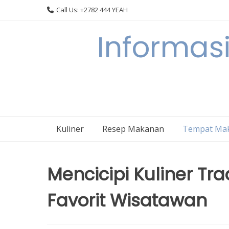
Skip
Call Us: +2782 444 YEAH
to
content
Informasi
Kuliner
Resep Makanan
Tempat Ma
Mencicipi Kuliner Tr
Favorit Wisatawan