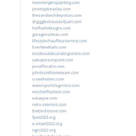
memmingerspainting.com
jeremypbeasley.com
thesandwichdepotcos.com
drgiggleshouseofpain.com
hotflashdesigns.com
garagenadeau.com
lifestylechauffeurservice.com
EverNewNails.com
insideoutdecoratingcentre.com
salvatoresinpoint.com
jovialfloralco.com
johnlscotthometeam.com
u-seehomes.com
watersportslagonissi.com
mischieffashion.com
eduwyre.com
retro-interiors.com
theblvd-boise.com
fpet2023.org
e-smart2022.org
ngrc2022.org