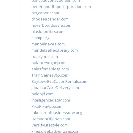
bancodevenezuelaen.com
bettermoodfoodcorporation.com
hingstonnt.com
chooseagender.com
hoverboardssale.com
alaskapolitics.com
stsmp.org
manoelneves.com
mandelaeffectlibrary.com
roselynns.com
balanceyoganj.com
salesforceblogs.com
TrainGames365.com
BaytownEvaCationRentals.com
JabalpurCakeDelivery.com
halobjd.com
intelligenceqatar.com
PikaPikaApp.com
takecareofbusinessdfw.org
HamadaOfJapan.com
VersifyLifestyle.com
kingscreekadventures.com