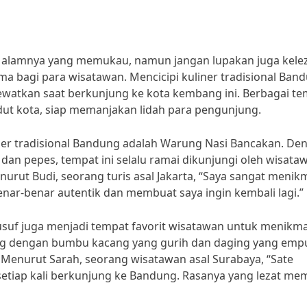
alamnya yang memukau, namun jangan lupakan juga kele
ama bagi para wisatawan. Mencicipi kuliner tradisional Ban
lewatkan saat berkunjung ke kota kembang ini. Berbagai t
udut kota, siap memanjakan lidah para pengunjung.
liner tradisional Bandung adalah Warung Nasi Bancakan. De
 dan pepes, tempat ini selalu ramai dikunjungi oleh wisata
urut Budi, seorang turis asal Jakarta, “Saya sangat menik
ar-benar autentik dan membuat saya ingin kembali lagi.”
suf juga menjadi tempat favorit wisatawan untuk menikma
ung dengan bumbu kacang yang gurih dan daging yang emp
. Menurut Sarah, seorang wisatawan asal Surabaya, “Sate
setiap kali berkunjung ke Bandung. Rasanya yang lezat me