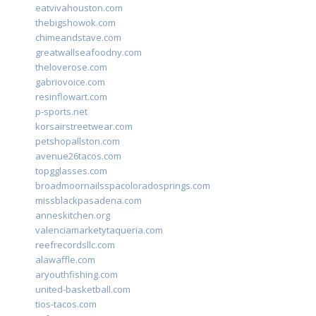
eatvivahouston.com
thebigshowok.com
chimeandstave.com
greatwallseafoodny.com
theloverose.com
gabriovoice.com
resinflowart.com
p-sports.net
korsairstreetwear.com
petshopallston.com
avenue26tacos.com
topgglasses.com
broadmoornailsspacoloradosprings.com
missblackpasadena.com
anneskitchen.org
valenciamarketytaqueria.com
reefrecordsllc.com
alawaffle.com
aryouthfishing.com
united-basketball.com
tios-tacos.com