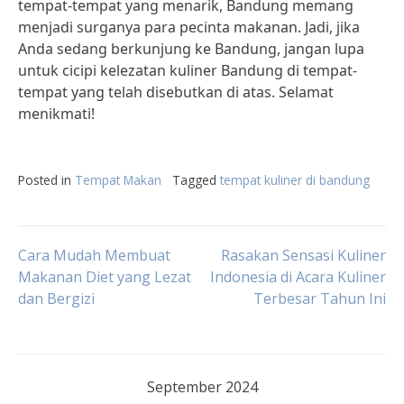
tempat-tempat yang menarik, Bandung memang
menjadi surganya para pecinta makanan. Jadi, jika
Anda sedang berkunjung ke Bandung, jangan lupa
untuk cicipi kelezatan kuliner Bandung di tempat-
tempat yang telah disebutkan di atas. Selamat
menikmati!
Posted in
Tempat Makan
Tagged
tempat kuliner di bandung
Post
Cara Mudah Membuat
Rasakan Sensasi Kuliner
Makanan Diet yang Lezat
Indonesia di Acara Kuliner
dan Bergizi
Terbesar Tahun Ini
navigation
September 2024