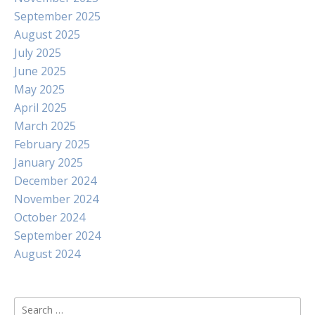
September 2025
August 2025
July 2025
June 2025
May 2025
April 2025
March 2025
February 2025
January 2025
December 2024
November 2024
October 2024
September 2024
August 2024
Search