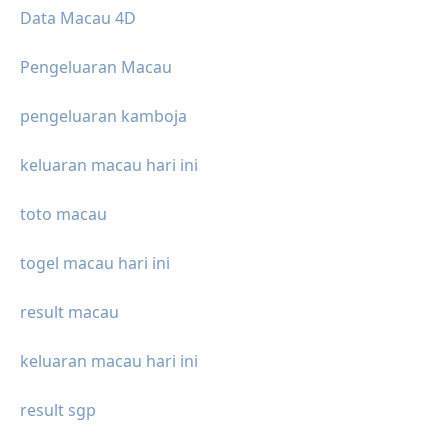
Data Macau 4D
Pengeluaran Macau
pengeluaran kamboja
keluaran macau hari ini
toto macau
togel macau hari ini
result macau
keluaran macau hari ini
result sgp