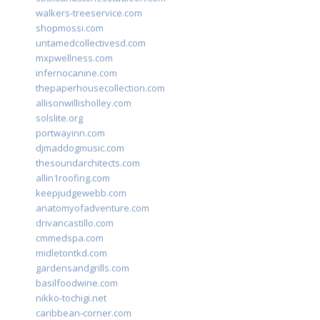
walkers-treeservice.com
shopmossi.com
untamedcollectivesd.com
mxpwellness.com
infernocanine.com
thepaperhousecollection.com
allisonwillisholley.com
solslite.org
portwayinn.com
djmaddogmusic.com
thesoundarchitects.com
allin1roofing.com
keepjudgewebb.com
anatomyofadventure.com
drivancastillo.com
cmmedspa.com
midletontkd.com
gardensandgrills.com
basilfoodwine.com
nikko-tochigi.net
caribbean-corner.com