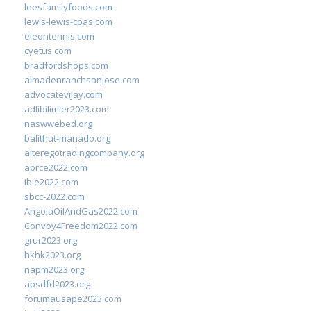
leesfamilyfoods.com
lewis-lewis-cpas.com
eleontennis.com
cyetus.com
bradfordshops.com
almadenranchsanjose.com
advocatevijay.com
adlibilimler2023.com
naswwebed.org
balithut-manado.org
alteregotradingcompany.org
aprce2022.com
ibie2022.com
sbcc-2022.com
AngolaOilAndGas2022.com
Convoy4Freedom2022.com
grur2023.org
hkhk2023.org
napm2023.org
apsdfd2023.org
forumausape2023.com