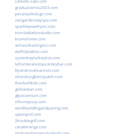
cafecito-satx.com
graduacionviu2023.com
pecanjackstogo.com
zengardendayspa.com
sparklejewelryinc.com
ironcladtattoostudio.com
bruinshome.com
annascleaningsvc.com
wolfcitytattoo.com
oysterbayturkeytrot.com
lafronterarestauranteybar.com
lilyandrosetearoom.com
olivesburgberrypatch.com
theslushkids.com
giobastian.com
glpascensori.com
rifloorepoxy.com
woolleymillingandpaving.com
uptonpvd.com
2troublegrill.com
casateranga.com
sticksandstonesstudiooh.com