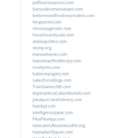
pidfloorsexpress.com
bancodevenezuelaen.com
bettermoodfoodcorporation.com
hingstonnt.com
chooseagender.com
hoverboardssale.com
alaskapolitics.com
stsmp.org
manoelneves.com
mandelaeffectlibrary.com
roselynns.com
balanceyoganj.com
salesforceblogs.com
TrainGames365.com
BaytownEvaCationRentals.com
JabalpurCakeDelivery.com
halobjd.com
intelligenceqatar.com
PikaPikaApp.com
takecareofbusinessdfw.org
HamadaOfJapan.com