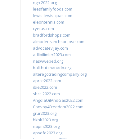
ngrc2022.org
leesfamilyfoods.com
lewis-lewis-cpas.com
eleontennis.com
cyetus.com
bradfordshops.com
almadenranchsanjose.com
advocatevijay.com
adlibilimler2023.com
naswwebed.org
balithut-manado.org
alteregotradingcompany.org
aprce2022.com
ibie2022.com
sbcc-2022.com
AngolaOilAndGas2022.com
Convoy4Freedom2022.com
grur2023.org
hkhk2023.org
napm2023.org
apsdfd2023.org