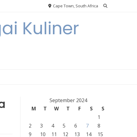
Cape Town, South Africa
ai Kuliner
a
September 2024
M
T
W
T
F
S
S
1
2
3
4
5
6
7
8
9
10
11
12
13
14
15