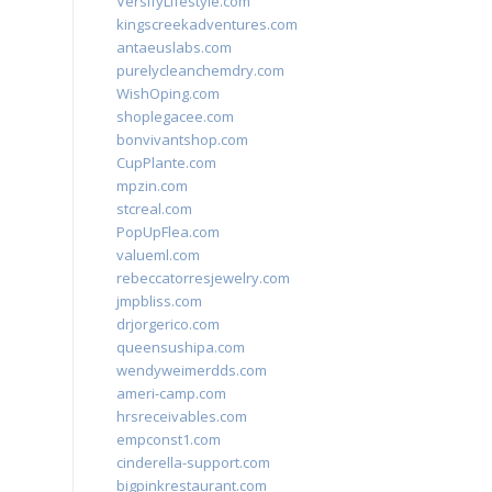
VersifyLifestyle.com
kingscreekadventures.com
antaeuslabs.com
purelycleanchemdry.com
WishOping.com
shoplegacee.com
bonvivantshop.com
CupPlante.com
mpzin.com
stcreal.com
PopUpFlea.com
valueml.com
rebeccatorresjewelry.com
jmpbliss.com
drjorgerico.com
queensushipa.com
wendyweimerdds.com
ameri-camp.com
hrsreceivables.com
empconst1.com
cinderella-support.com
bigpinkrestaurant.com