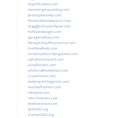
inspirehuahin.com
memmingerspainting.com
jeremypbeasley.com
thesandwichdepotcos.com
drgiggleshouseofpain.com
hotflashdesigns.com
garagenadeau.com
lifestylechauffeurservice.com
EverNewNails.com
insideoutdecoratingcentre.com
salvatoresinpoint.com
jovialfloralco.com
johnlscotthometeam.com
u-seehomes.com
watersportslagonissi.com
mischieffashion.com
eduwyre.com
retro-interiors.com
theblvd-boise.com
fpet2023.org
e-smart2022.org