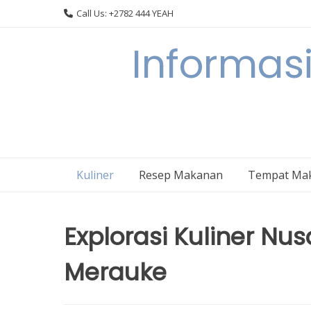
Skip
Call Us: +2782 444 YEAH
to
content
Informasi
Kuliner
Resep Makanan
Tempat Ma
Explorasi Kuliner Nu
Merauke