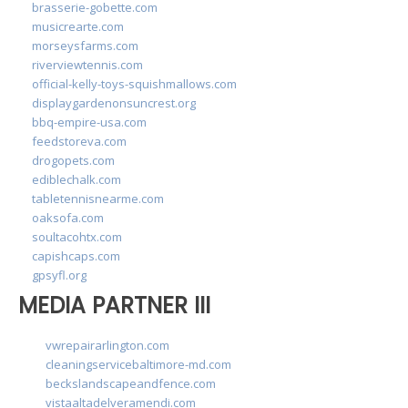
brasserie-gobette.com
musicrearte.com
morseysfarms.com
riverviewtennis.com
official-kelly-toys-squishmallows.com
displaygardenonsuncrest.org
bbq-empire-usa.com
feedstoreva.com
drogopets.com
ediblechalk.com
tabletennisnearme.com
oaksofa.com
soultacohtx.com
capishcaps.com
gpsyfl.org
MEDIA PARTNER III
vwrepairarlington.com
cleaningservicebaltimore-md.com
beckslandscapeandfence.com
vistaaltadelveramendi.com