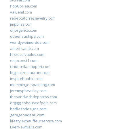
stcreal.com
PopUpFlea.com
valueml.com
rebeccatorresjewelry.com
jmpbliss.com
drjorgerico.com
queensushipa.com
wendyweimerdds.com
ameri-camp.com
hrsreceivables.com
empconst1.com
cinderella-support.com
bigpinkrestaurant.com
inspirehuahin.com
memmingerspainting.com
jeremypbeasley.com
thesandwichdepotcos.com
drgiggleshouseofpain.com
hotflashdesigns.com
garagenadeau.com
lifestylechauffeurservice.com
EverNewNails.com