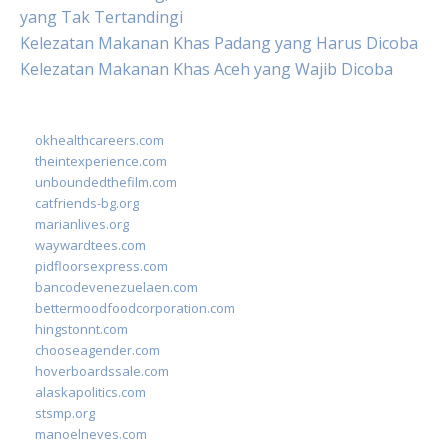
yang Tak Tertandingi
Kelezatan Makanan Khas Padang yang Harus Dicoba
Kelezatan Makanan Khas Aceh yang Wajib Dicoba
okhealthcareers.com
theintexperience.com
unboundedthefilm.com
catfriends-bg.org
marianlives.org
waywardtees.com
pidfloorsexpress.com
bancodevenezuelaen.com
bettermoodfoodcorporation.com
hingstonnt.com
chooseagender.com
hoverboardssale.com
alaskapolitics.com
stsmp.org
manoelneves.com