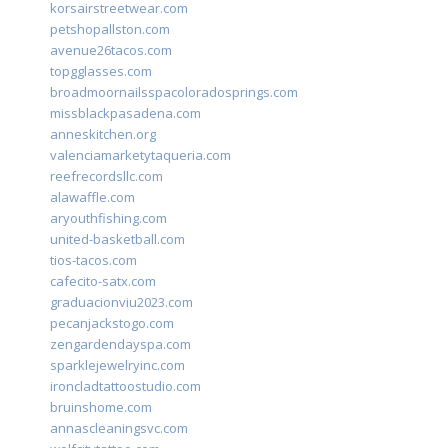
korsairstreetwear.com
petshopallston.com
avenue26tacos.com
topgglasses.com
broadmoornailsspacoloradosprings.com
missblackpasadena.com
anneskitchen.org
valenciamarketytaqueria.com
reefrecordsllc.com
alawaffle.com
aryouthfishing.com
united-basketball.com
tios-tacos.com
cafecito-satx.com
graduacionviu2023.com
pecanjackstogo.com
zengardendayspa.com
sparklejewelryinc.com
ironcladtattoostudio.com
bruinshome.com
annascleaningsvc.com