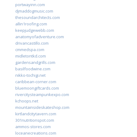
portwayinn.com
djmaddogmusic.com
thesoundarchitects.com
allin1roofing.com
keepjudgewebb.com
anatomyofadventure.com
drivancastillo.com
cmmedspa.com
midletontkd.com
gardensandgrills.com
basilfoodwine.com
nikko-tochigi.net
caribbean-corner.com
bluemoongiftcards.com
rivercitysteampunkexpo.com
kchoops.net
mountainsideskateshop.com
kirtlandcitytavern.com
301nutritionspot.com
ammos-stores.com
loceanecreations.com