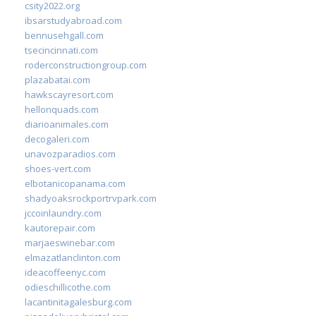
csity2022.org
ibsarstudyabroad.com
bennusehgall.com
tsecincinnati.com
roderconstructiongroup.com
plazabatai.com
hawkscayresort.com
hellonquads.com
diarioanimales.com
decogaleri.com
unavozparadios.com
shoes-vert.com
elbotanicopanama.com
shadyoaksrockportrvpark.com
jccoinlaundry.com
kautorepair.com
marjaeswinebar.com
elmazatlanclinton.com
ideacoffeenyc.com
odieschillicothe.com
lacantinitagalesburg.com