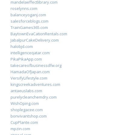
mandelaeffectlibrary.com
roselynns.com
balanceyoganj.com
salesforceblogs.com
TrainGames365.com
BaytownEvaCationRentals.com
JabalpurCakeDelivery.com
halobjd.com
intelligenceqatar.com
PikaPikaApp.com
takecareofbusinessdfw.org
HamadaOfJapan.com
VersifyLifestyle.com
kingscreekadventures.com
antaeuslabs.com
purelycleanchemdry.com
WishOping.com
shoplegacee.com
bonvivantshop.com
CupPlante.com
mpzin.com