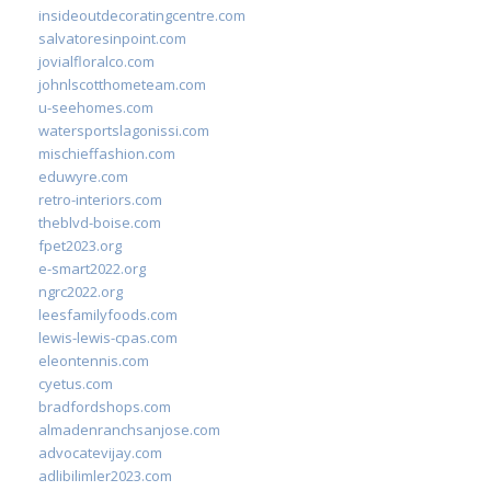
insideoutdecoratingcentre.com
salvatoresinpoint.com
jovialfloralco.com
johnlscotthometeam.com
u-seehomes.com
watersportslagonissi.com
mischieffashion.com
eduwyre.com
retro-interiors.com
theblvd-boise.com
fpet2023.org
e-smart2022.org
ngrc2022.org
leesfamilyfoods.com
lewis-lewis-cpas.com
eleontennis.com
cyetus.com
bradfordshops.com
almadenranchsanjose.com
advocatevijay.com
adlibilimler2023.com