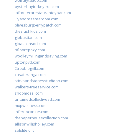
wolfcitytattoo.com
oysterbayturkeytrot.com
lafronterarestauranteybar.com
lilyandrosetearoom.com
olivesburgberrypatch.com
theslushkids.com
giobastian.com
glpascensori.com
rifloorepoxy.com
woolleymillingandpaving.com
uptonpvd.com
2troublegrill.com
casateranga.com
sticksandstonesstudiooh.com
walkers-treeservice.com
shopmossi.com
untamedcollectivesd.com
mxpwellness.com
infernocanine.com
thepaperhousecollection.com
allisonwillisholley.com
solslite.org