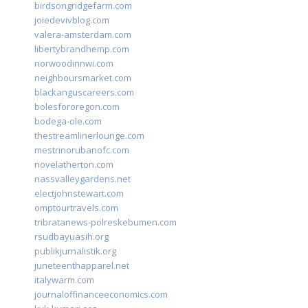
birdsongridgefarm.com
joiedevivblog.com
valera-amsterdam.com
libertybrandhemp.com
norwoodinnwi.com
neighboursmarket.com
blackanguscareers.com
bolesfororegon.com
bodega-ole.com
thestreamlinerlounge.com
mestrinorubanofc.com
novelatherton.com
nassvalleygardens.net
electjohnstewart.com
omptourtravels.com
tribratanews-polreskebumen.com
rsudbayuasih.org
publikjurnalistik.org
juneteenthapparel.net
italywarm.com
journaloffinanceeconomics.com