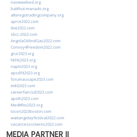
naswwebed.org
balithut-manado.org
alteregotradingcompany.org
aprce2022.com
ibie2022.com
sbcc-2022.com
AngolaOilAndGas2022.com
Convoy4Freedom2022.com
grur2023.org
hkhk2023.org
napm2023.org
apsdfd2023.org
forumausape2023.com
imkl2023.com
careerfaircsd2023.com
apsth2023.com
MedItRio2023.org
lcicon2023boston.com
waitangidayfestival2022.com
vacancesscolaires2022.com
MEDIA PARTNER II