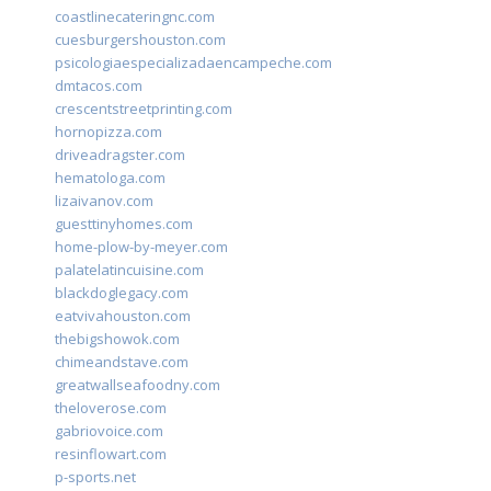
coastlinecateringnc.com
cuesburgershouston.com
psicologiaespecializadaencampeche.com
dmtacos.com
crescentstreetprinting.com
hornopizza.com
driveadragster.com
hematologa.com
lizaivanov.com
guesttinyhomes.com
home-plow-by-meyer.com
palatelatincuisine.com
blackdoglegacy.com
eatvivahouston.com
thebigshowok.com
chimeandstave.com
greatwallseafoodny.com
theloverose.com
gabriovoice.com
resinflowart.com
p-sports.net