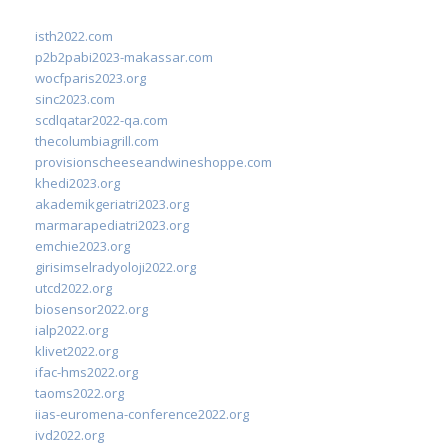
isth2022.com
p2b2pabi2023-makassar.com
wocfparis2023.org
sinc2023.com
scdlqatar2022-qa.com
thecolumbiagrill.com
provisionscheeseandwineshoppe.com
khedi2023.org
akademikgeriatri2023.org
marmarapediatri2023.org
emchie2023.org
girisimselradyoloji2022.org
utcd2022.org
biosensor2022.org
ialp2022.org
klivet2022.org
ifac-hms2022.org
taoms2022.org
iias-euromena-conference2022.org
ivd2022.org