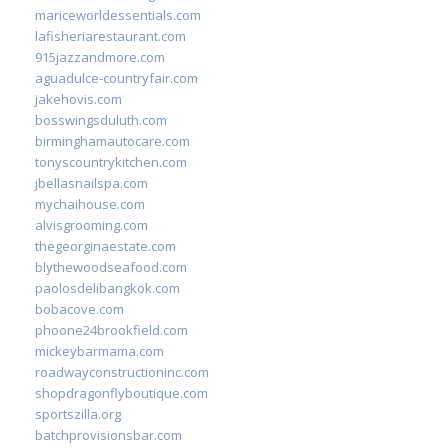
mariceworldessentials.com
lafisheriarestaurant.com
915jazzandmore.com
aguadulce-countryfair.com
jakehovis.com
bosswingsduluth.com
birminghamautocare.com
tonyscountrykitchen.com
jbellasnailspa.com
mychaihouse.com
alvisgrooming.com
thegeorginaestate.com
blythewoodseafood.com
paolosdelibangkok.com
bobacove.com
phoone24brookfield.com
mickeybarmama.com
roadwayconstructioninc.com
shopdragonflyboutique.com
sportszilla.org
batchprovisionsbar.com