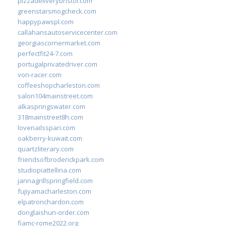
pizzadeliverybristol.com
greenstarsmogcheck.com
happypawspl.com
callahansautoservicecenter.com
georgiascornermarket.com
perfectfit24-7.com
portugalprivatedriver.com
von-racer.com
coffeeshopcharleston.com
salon104mainstreet.com
alkaspringswater.com
318mainstreet8h.com
lovenailsspari.com
oakberry-kuwait.com
quartzliterary.com
friendsofbroderickpark.com
studiopiattellina.com
jannagrillspringfield.com
fujiyamacharleston.com
elpatronchardon.com
donglaishun-order.com
fiamc-rome2022.org