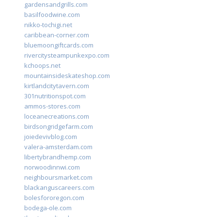
gardensandgrills.com
basilfoodwine.com
nikko-tochigi.net
caribbean-corner.com
bluemoongiftcards.com
rivercitysteampunkexpo.com
kchoops.net
mountainsideskateshop.com
kirtlandcitytavern.com
301nutritionspot.com
ammos-stores.com
loceanecreations.com
birdsongridgefarm.com
joiedevivblog.com
valera-amsterdam.com
libertybrandhemp.com
norwoodinnwi.com
neighboursmarket.com
blackanguscareers.com
bolesfororegon.com
bodega-ole.com