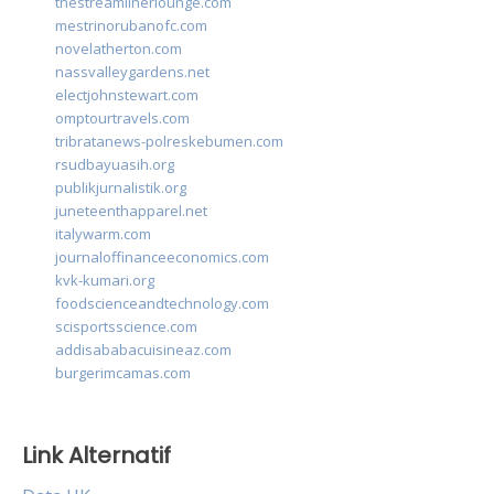
thestreamlinerlounge.com
mestrinorubanofc.com
novelatherton.com
nassvalleygardens.net
electjohnstewart.com
omptourtravels.com
tribratanews-polreskebumen.com
rsudbayuasih.org
publikjurnalistik.org
juneteenthapparel.net
italywarm.com
journaloffinanceeconomics.com
kvk-kumari.org
foodscienceandtechnology.com
scisportsscience.com
addisababacuisineaz.com
burgerimcamas.com
Link Alternatif