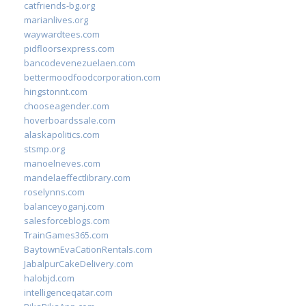
catfriends-bg.org
marianlives.org
waywardtees.com
pidfloorsexpress.com
bancodevenezuelaen.com
bettermoodfoodcorporation.com
hingstonnt.com
chooseagender.com
hoverboardssale.com
alaskapolitics.com
stsmp.org
manoelneves.com
mandelaeffectlibrary.com
roselynns.com
balanceyoganj.com
salesforceblogs.com
TrainGames365.com
BaytownEvaCationRentals.com
JabalpurCakeDelivery.com
halobjd.com
intelligenceqatar.com