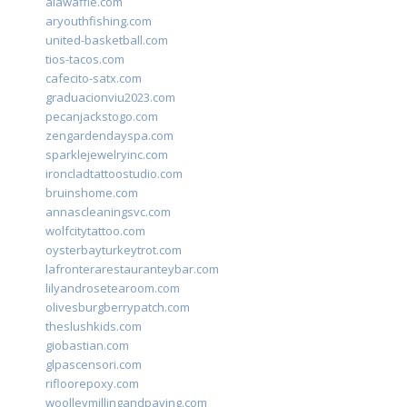
alawaffle.com
aryouthfishing.com
united-basketball.com
tios-tacos.com
cafecito-satx.com
graduacionviu2023.com
pecanjackstogo.com
zengardendayspa.com
sparklejewelryinc.com
ironcladtattoostudio.com
bruinshome.com
annascleaningsvc.com
wolfcitytattoo.com
oysterbayturkeytrot.com
lafronterarestauranteybar.com
lilyandrosetearoom.com
olivesburgberrypatch.com
theslushkids.com
giobastian.com
glpascensori.com
rifloorepoxy.com
woolleymillingandpaving.com