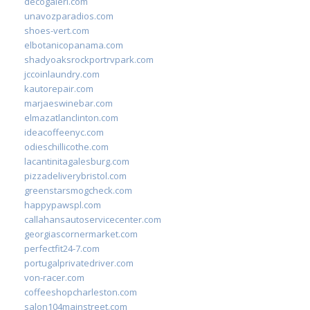
decogaleri.com
unavozparadios.com
shoes-vert.com
elbotanicopanama.com
shadyoaksrockportrvpark.com
jccoinlaundry.com
kautorepair.com
marjaeswinebar.com
elmazatlanclinton.com
ideacoffeenyc.com
odieschillicothe.com
lacantinitagalesburg.com
pizzadeliverybristol.com
greenstarsmogcheck.com
happypawspl.com
callahansautoservicecenter.com
georgiascornermarket.com
perfectfit24-7.com
portugalprivatedriver.com
von-racer.com
coffeeshopcharleston.com
salon104mainstreet.com