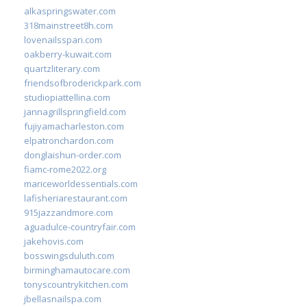
alkaspringswater.com
318mainstreet8h.com
lovenailsspari.com
oakberry-kuwait.com
quartzliterary.com
friendsofbroderickpark.com
studiopiattellina.com
jannagrillspringfield.com
fujiyamacharleston.com
elpatronchardon.com
donglaishun-order.com
fiamc-rome2022.org
mariceworldessentials.com
lafisheriarestaurant.com
915jazzandmore.com
aguadulce-countryfair.com
jakehovis.com
bosswingsduluth.com
birminghamautocare.com
tonyscountrykitchen.com
jbellasnailspa.com