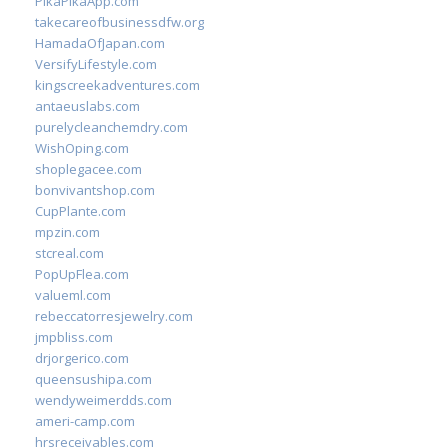
PikaPikaApp.com
takecareofbusinessdfw.org
HamadaOfJapan.com
VersifyLifestyle.com
kingscreekadventures.com
antaeuslabs.com
purelycleanchemdry.com
WishOping.com
shoplegacee.com
bonvivantshop.com
CupPlante.com
mpzin.com
stcreal.com
PopUpFlea.com
valueml.com
rebeccatorresjewelry.com
jmpbliss.com
drjorgerico.com
queensushipa.com
wendyweimerdds.com
ameri-camp.com
hrsreceivables.com