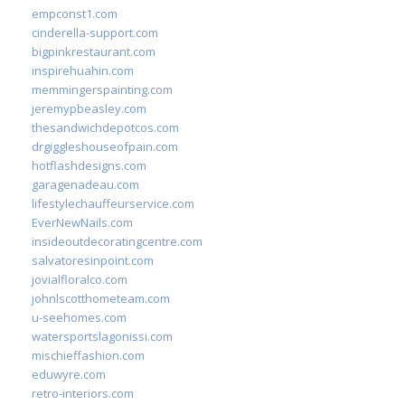
empconst1.com
cinderella-support.com
bigpinkrestaurant.com
inspirehuahin.com
memmingerspainting.com
jeremypbeasley.com
thesandwichdepotcos.com
drgiggleshouseofpain.com
hotflashdesigns.com
garagenadeau.com
lifestylechauffeurservice.com
EverNewNails.com
insideoutdecoratingcentre.com
salvatoresinpoint.com
jovialfloralco.com
johnlscotthometeam.com
u-seehomes.com
watersportslagonissi.com
mischieffashion.com
eduwyre.com
retro-interiors.com