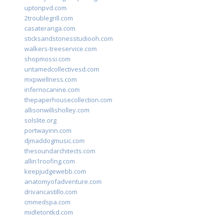
uptonpvd.com
2troublegrill.com
casateranga.com
sticksandstonesstudiooh.com
walkers-treeservice.com
shopmossi.com
untamedcollectivesd.com
mxpwellness.com
infernocanine.com
thepaperhousecollection.com
allisonwillisholley.com
solslite.org
portwayinn.com
djmaddogmusic.com
thesoundarchitects.com
allin1roofing.com
keepjudgewebb.com
anatomyofadventure.com
drivancastillo.com
cmmedspa.com
midletontkd.com