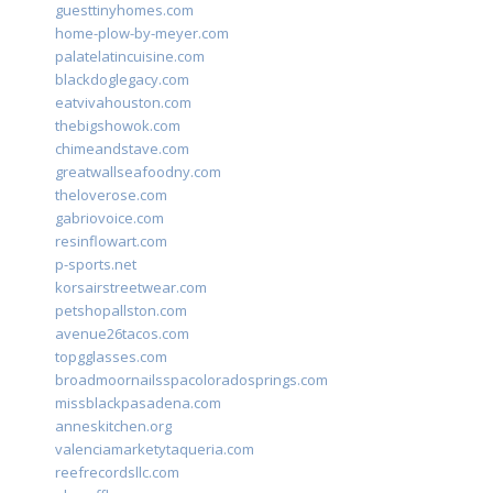
guesttinyhomes.com
home-plow-by-meyer.com
palatelatincuisine.com
blackdoglegacy.com
eatvivahouston.com
thebigshowok.com
chimeandstave.com
greatwallseafoodny.com
theloverose.com
gabriovoice.com
resinflowart.com
p-sports.net
korsairstreetwear.com
petshopallston.com
avenue26tacos.com
topgglasses.com
broadmoornailsspacoloradosprings.com
missblackpasadena.com
anneskitchen.org
valenciamarketytaqueria.com
reefrecordsllc.com