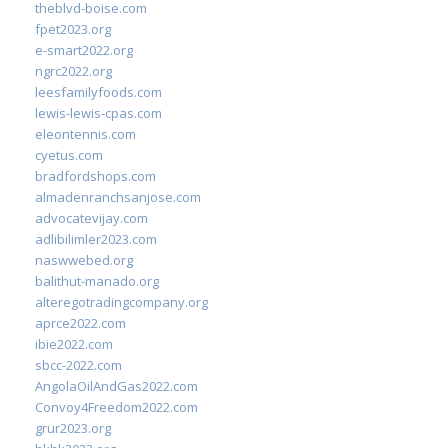
theblvd-boise.com
fpet2023.org
e-smart2022.org
ngrc2022.org
leesfamilyfoods.com
lewis-lewis-cpas.com
eleontennis.com
cyetus.com
bradfordshops.com
almadenranchsanjose.com
advocatevijay.com
adlibilimler2023.com
naswwebed.org
balithut-manado.org
alteregotradingcompany.org
aprce2022.com
ibie2022.com
sbcc-2022.com
AngolaOilAndGas2022.com
Convoy4Freedom2022.com
grur2023.org