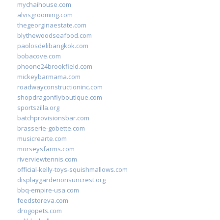
mychaihouse.com
alvisgrooming.com
thegeorginaestate.com
blythewoodseafood.com
paolosdelibangkok.com
bobacove.com
phoone24brookfield.com
mickeybarmama.com
roadwayconstructioninc.com
shopdragonflyboutique.com
sportszilla.org
batchprovisionsbar.com
brasserie-gobette.com
musicrearte.com
morseysfarms.com
riverviewtennis.com
official-kelly-toys-squishmallows.com
displaygardenonsuncrest.org
bbq-empire-usa.com
feedstoreva.com
drogopets.com