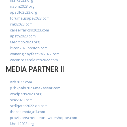
hkhk2023.org
napm2023.org
apsdfd2023.org
forumausape2023.com
imkl2023.com
careerfaircsd2023.com
apsth2023.com
MedItRio2023.org
lcicon2023boston.com
waitangidayfestival2022.com
vacancesscolaires2022.com
MEDIA PARTNER II
isth2022.com
p2b2pabi2023-makassar.com
wocfparis2023.org
sinc2023.com
scdlqatar2022-qa.com
thecolumbiagrill.com
provisionscheeseandwineshoppe.com
khedi2023.org