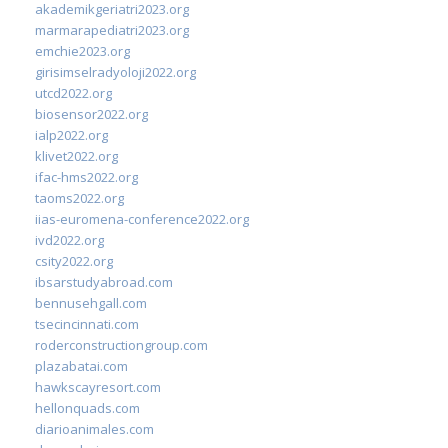
akademikgeriatri2023.org
marmarapediatri2023.org
emchie2023.org
girisimselradyoloji2022.org
utcd2022.org
biosensor2022.org
ialp2022.org
klivet2022.org
ifac-hms2022.org
taoms2022.org
iias-euromena-conference2022.org
ivd2022.org
csity2022.org
ibsarstudyabroad.com
bennusehgall.com
tsecincinnati.com
roderconstructiongroup.com
plazabatai.com
hawkscayresort.com
hellonquads.com
diarioanimales.com