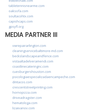
ediblechalk.com
tabletennisnearme.com
oaksofa.com
soultacohtx.com
capishcaps.com
gpsyfl.org
MEDIA PARTNER III
vwrepairarlington.com
cleaningservicebaltimore-md.com
beckslandscapeandfence.com
vistaaltadelveramendi.com
coastlinecateringnc.com
cuesburgershouston.com
psicologiaespecializadaencampeche.com
dmtacos.com
crescentstreetprinting.com
hornopizza.com
driveadragster.com
hematologa.com
lizaivanov.com