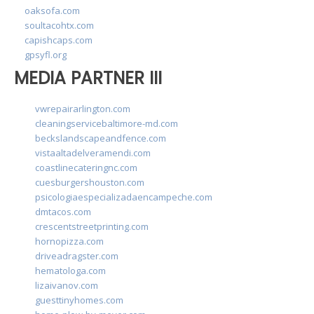
oaksofa.com
soultacohtx.com
capishcaps.com
gpsyfl.org
MEDIA PARTNER III
vwrepairarlington.com
cleaningservicebaltimore-md.com
beckslandscapeandfence.com
vistaaltadelveramendi.com
coastlinecateringnc.com
cuesburgershouston.com
psicologiaespecializadaencampeche.com
dmtacos.com
crescentstreetprinting.com
hornopizza.com
driveadragster.com
hematologa.com
lizaivanov.com
guesttinyhomes.com