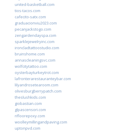
united-basketball.com
tios-tacos.com
cafecito-satx.com
graduacionviu2023.com
pecanjackstogo.com
zengardendayspa.com
sparklejewelryinc.com
ironcladtattoostudio.com
bruinshome.com
annascleaningsvc.com
wolfcitytattoo.com
oysterbayturkeytrot.com
lafronterarestauranteybar.com
lilyandrosetearoom.com
olivesburgberrypatch.com
theslushkids.com
giobastian.com
glpascensori.com
rifloorepoxy.com
woolleymillingandpaving.com
uptonpvd.com