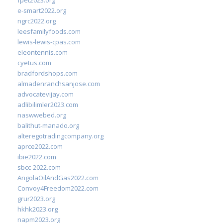
fpet2023.org
e-smart2022.org
ngrc2022.org
leesfamilyfoods.com
lewis-lewis-cpas.com
eleontennis.com
cyetus.com
bradfordshops.com
almadenranchsanjose.com
advocatevijay.com
adlibilimler2023.com
naswwebed.org
balithut-manado.org
alteregotradingcompany.org
aprce2022.com
ibie2022.com
sbcc-2022.com
AngolaOilAndGas2022.com
Convoy4Freedom2022.com
grur2023.org
hkhk2023.org
napm2023.org