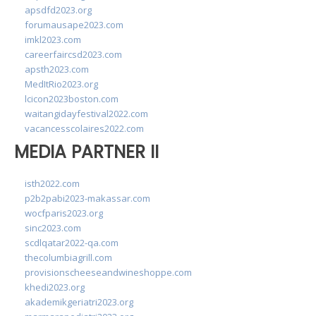
apsdfd2023.org
forumausape2023.com
imkl2023.com
careerfaircsd2023.com
apsth2023.com
MedItRio2023.org
lcicon2023boston.com
waitangidayfestival2022.com
vacancesscolaires2022.com
MEDIA PARTNER II
isth2022.com
p2b2pabi2023-makassar.com
wocfparis2023.org
sinc2023.com
scdlqatar2022-qa.com
thecolumbiagrill.com
provisionscheeseandwineshoppe.com
khedi2023.org
akademikgeriatri2023.org