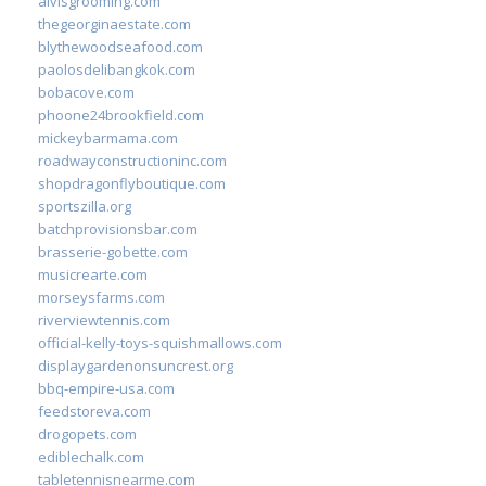
alvisgrooming.com
thegeorginaestate.com
blythewoodseafood.com
paolosdelibangkok.com
bobacove.com
phoone24brookfield.com
mickeybarmama.com
roadwayconstructioninc.com
shopdragonflyboutique.com
sportszilla.org
batchprovisionsbar.com
brasserie-gobette.com
musicrearte.com
morseysfarms.com
riverviewtennis.com
official-kelly-toys-squishmallows.com
displaygardenonsuncrest.org
bbq-empire-usa.com
feedstoreva.com
drogopets.com
ediblechalk.com
tabletennisnearme.com