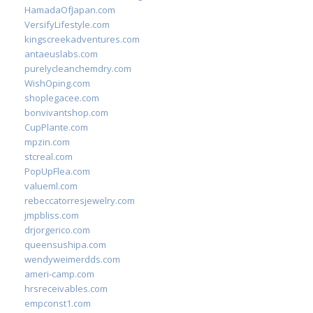
HamadaOfJapan.com
VersifyLifestyle.com
kingscreekadventures.com
antaeuslabs.com
purelycleanchemdry.com
WishOping.com
shoplegacee.com
bonvivantshop.com
CupPlante.com
mpzin.com
stcreal.com
PopUpFlea.com
valueml.com
rebeccatorresjewelry.com
jmpbliss.com
drjorgerico.com
queensushipa.com
wendyweimerdds.com
ameri-camp.com
hrsreceivables.com
empconst1.com