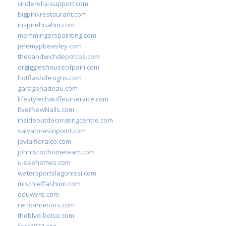
cinderella-support.com
bigpinkrestaurant.com
inspirehuahin.com
memmingerspainting.com
jeremypbeasley.com
thesandwichdepotcos.com
drgiggleshouseofpain.com
hotflashdesigns.com
garagenadeau.com
lifestylechauffeurservice.com
EverNewNails.com
insideoutdecoratingcentre.com
salvatoresinpoint.com
jovialfloralco.com
johnlscotthometeam.com
u-seehomes.com
watersportslagonissi.com
mischieffashion.com
eduwyre.com
retro-interiors.com
theblvd-boise.com