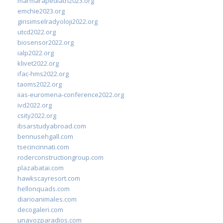
marmarapediatri2023.org
emchie2023.org
girisimselradyoloji2022.org
utcd2022.org
biosensor2022.org
ialp2022.org
klivet2022.org
ifac-hms2022.org
taoms2022.org
iias-euromena-conference2022.org
ivd2022.org
csity2022.org
ibsarstudyabroad.com
bennusehgall.com
tsecincinnati.com
roderconstructiongroup.com
plazabatai.com
hawkscayresort.com
hellonquads.com
diarioanimales.com
decogaleri.com
unavozparadios.com