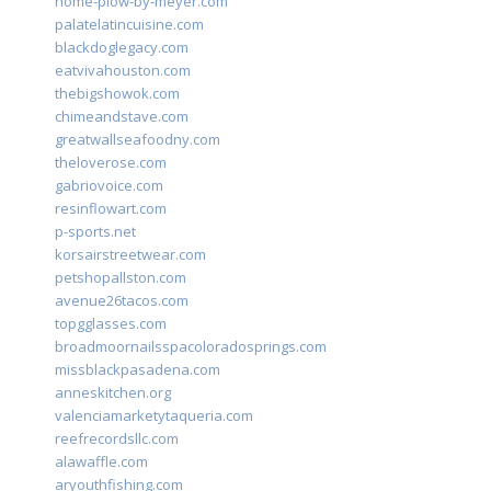
home-plow-by-meyer.com
palatelatincuisine.com
blackdoglegacy.com
eatvivahouston.com
thebigshowok.com
chimeandstave.com
greatwallseafoodny.com
theloverose.com
gabriovoice.com
resinflowart.com
p-sports.net
korsairstreetwear.com
petshopallston.com
avenue26tacos.com
topgglasses.com
broadmoornailsspacoloradosprings.com
missblackpasadena.com
anneskitchen.org
valenciamarketytaqueria.com
reefrecordsllc.com
alawaffle.com
aryouthfishing.com