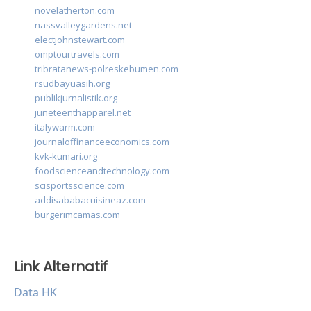
novelatherton.com
nassvalleygardens.net
electjohnstewart.com
omptourtravels.com
tribratanews-polreskebumen.com
rsudbayuasih.org
publikjurnalistik.org
juneteenthapparel.net
italywarm.com
journaloffinanceeconomics.com
kvk-kumari.org
foodscienceandtechnology.com
scisportsscience.com
addisababacuisineaz.com
burgerimcamas.com
Link Alternatif
Data HK