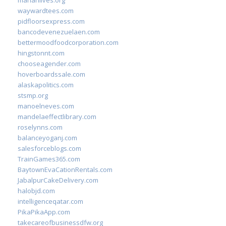
marianlives.org
waywardtees.com
pidfloorsexpress.com
bancodevenezuelaen.com
bettermoodfoodcorporation.com
hingstonnt.com
chooseagender.com
hoverboardssale.com
alaskapolitics.com
stsmp.org
manoelneves.com
mandelaeffectlibrary.com
roselynns.com
balanceyoganj.com
salesforceblogs.com
TrainGames365.com
BaytownEvaCationRentals.com
JabalpurCakeDelivery.com
halobjd.com
intelligenceqatar.com
PikaPikaApp.com
takecareofbusinessdfw.org