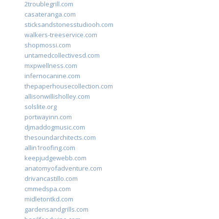
2troublegrill.com
casateranga.com
sticksandstonesstudiooh.com
walkers-treeservice.com
shopmossi.com
untamedcollectivesd.com
mxpwellness.com
infernocanine.com
thepaperhousecollection.com
allisonwillisholley.com
solslite.org
portwayinn.com
djmaddogmusic.com
thesoundarchitects.com
allin1roofing.com
keepjudgewebb.com
anatomyofadventure.com
drivancastillo.com
cmmedspa.com
midletontkd.com
gardensandgrills.com