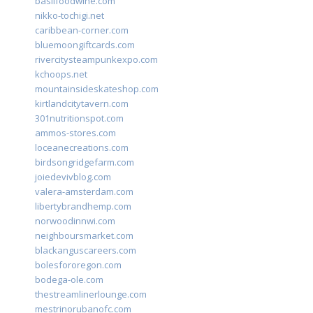
basilfoodwine.com
nikko-tochigi.net
caribbean-corner.com
bluemoongiftcards.com
rivercitysteampunkexpo.com
kchoops.net
mountainsideskateshop.com
kirtlandcitytavern.com
301nutritionspot.com
ammos-stores.com
loceanecreations.com
birdsongridgefarm.com
joiedevivblog.com
valera-amsterdam.com
libertybrandhemp.com
norwoodinnwi.com
neighboursmarket.com
blackanguscareers.com
bolesfororegon.com
bodega-ole.com
thestreamlinerlounge.com
mestrinorubanofc.com