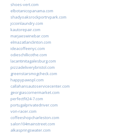
shoes-vert.com
elbotanicopanama.com
shadyoaksrockportrvpark.com
jccoinlaundry.com
kautorepair.com
marjaeswinebar.com
elmazatlanclinton.com
ideacoffeenyc.com
odieschillicothe.com
lacantinitagalesburg.com
pizzadeliverybristol.com
greenstarsmogcheck.com
happypawspl.com
callahansautoservicecenter.com
georgiascornermarket.com
perfectfit24-7.com
portugalprivatedriver.com
von-racer.com
coffeeshopcharleston.com
salon104mainstreet.com
alkaspringswater.com