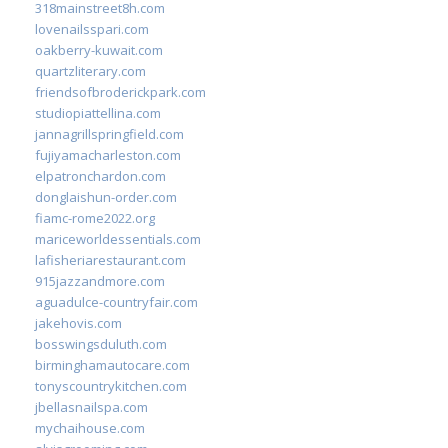
318mainstreet8h.com
lovenailsspari.com
oakberry-kuwait.com
quartzliterary.com
friendsofbroderickpark.com
studiopiattellina.com
jannagrillspringfield.com
fujiyamacharleston.com
elpatronchardon.com
donglaishun-order.com
fiamc-rome2022.org
mariceworldessentials.com
lafisheriarestaurant.com
915jazzandmore.com
aguadulce-countryfair.com
jakehovis.com
bosswingsduluth.com
birminghamautocare.com
tonyscountrykitchen.com
jbellasnailspa.com
mychaihouse.com