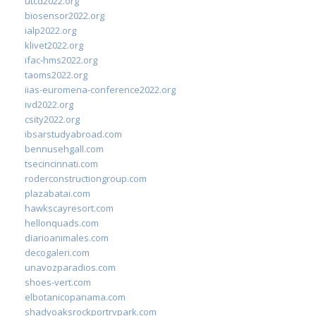
utcd2022.org
biosensor2022.org
ialp2022.org
klivet2022.org
ifac-hms2022.org
taoms2022.org
iias-euromena-conference2022.org
ivd2022.org
csity2022.org
ibsarstudyabroad.com
bennusehgall.com
tsecincinnati.com
roderconstructiongroup.com
plazabatai.com
hawkscayresort.com
hellonquads.com
diarioanimales.com
decogaleri.com
unavozparadios.com
shoes-vert.com
elbotanicopanama.com
shadyoaksrockportrvpark.com