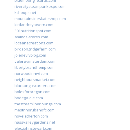
bluemoongiftcards.com
rivercitysteampunkexpo.com
kchoops.net
mountainsideskateshop.com
kirtlandcitytavern.com
301nutritionspot.com
ammos-stores.com
loceanecreations.com
birdsongridgefarm.com
joiedevivblog.com
valera-amsterdam.com
libertybrandhemp.com
norwoodinnwi.com
neighboursmarket.com
blackanguscareers.com
bolesfororegon.com
bodega-ole.com
thestreamlinerlounge.com
mestrinorubanofc.com
novelatherton.com
nassvalleygardens.net
electjohnstewart.com