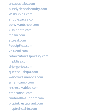
antaeuslabs.com
purelycleanchemdry.com
WishOping.com
shoplegacee.com
bonvivantshop.com
CupPlante.com
mpzin.com
stcreal.com
PopUpFlea.com
valueml.com
rebeccatorresjewelry.com
jmpbliss.com
drjorgerico.com
queensushipa.com
wendyweimerdds.com
ameri-camp.com
hrsreceivables.com
empconst1.com
cinderella-support.com
bigpinkrestaurant.com
inspirehuahin.com