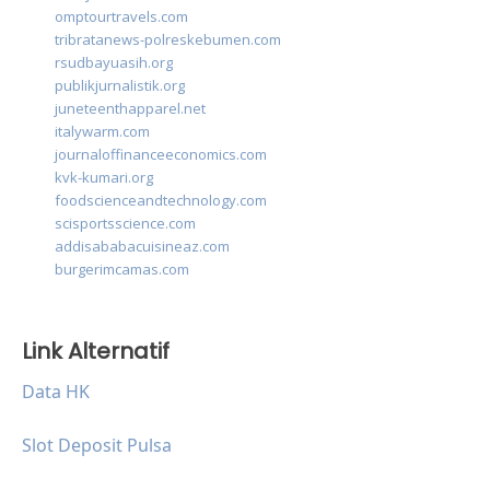
omptourtravels.com
tribratanews-polreskebumen.com
rsudbayuasih.org
publikjurnalistik.org
juneteenthapparel.net
italywarm.com
journaloffinanceeconomics.com
kvk-kumari.org
foodscienceandtechnology.com
scisportsscience.com
addisababacuisineaz.com
burgerimcamas.com
Link Alternatif
Data HK
Slot Deposit Pulsa