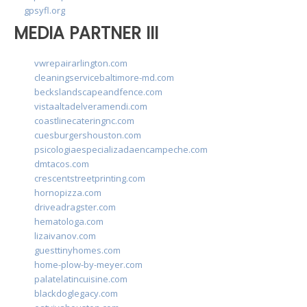
gpsyfl.org
MEDIA PARTNER III
vwrepairarlington.com
cleaningservicebaltimore-md.com
beckslandscapeandfence.com
vistaaltadelveramendi.com
coastlinecateringnc.com
cuesburgershouston.com
psicologiaespecializadaencampeche.com
dmtacos.com
crescentstreetprinting.com
hornopizza.com
driveadragster.com
hematologa.com
lizaivanov.com
guesttinyhomes.com
home-plow-by-meyer.com
palatelatincuisine.com
blackdoglegacy.com