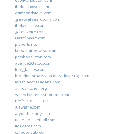
eatvivahouston.com
thebigshowok.com
chimeandstave.com
greatwallseafoodny.com
theloverose.com
gabriovoice.com
resinflowart.com
p-sports.net
korsairstreetwear.com
petshopallston.com
avenue26tacos.com
topgglasses.com
broadmoornailsspacoloradosprings.com
missblackpasadena.com
anneskitchen.org
valenciamarketytaqueria.com
reefrecordsllc.com
alawaffle.com
aryouthfishing.com
united-basketball.com
tios-tacos.com
cafecito-satx.com