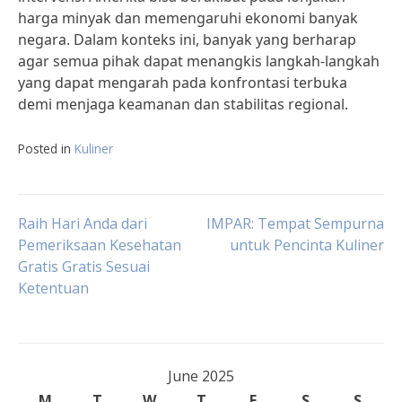
harga minyak dan memengaruhi ekonomi banyak
negara. Dalam konteks ini, banyak yang berharap
agar semua pihak dapat menangkis langkah-langkah
yang dapat mengarah pada konfrontasi terbuka
demi menjaga keamanan dan stabilitas regional.
Posted in
Kuliner
Post
Raih Hari Anda dari
IMPAR: Tempat Sempurna
Pemeriksaan Kesehatan
untuk Pencinta Kuliner
Gratis Gratis Sesuai
navigation
Ketentuan
June 2025
M
T
W
T
F
S
S