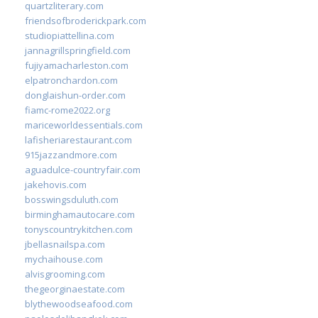
quartzliterary.com
friendsofbroderickpark.com
studiopiattellina.com
jannagrillspringfield.com
fujiyamacharleston.com
elpatronchardon.com
donglaishun-order.com
fiamc-rome2022.org
mariceworldessentials.com
lafisheriarestaurant.com
915jazzandmore.com
aguadulce-countryfair.com
jakehovis.com
bosswingsduluth.com
birminghamautocare.com
tonyscountrykitchen.com
jbellasnailspa.com
mychaihouse.com
alvisgrooming.com
thegeorginaestate.com
blythewoodseafood.com