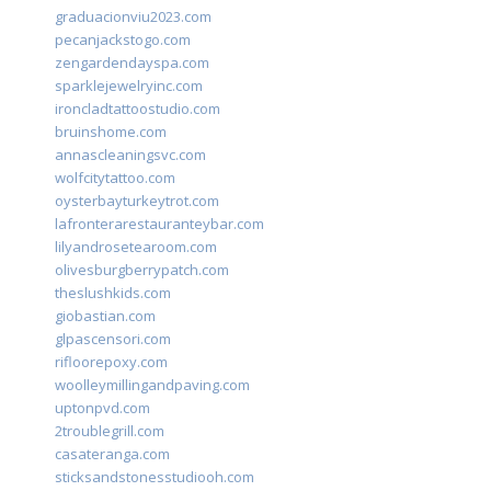
graduacionviu2023.com
pecanjackstogo.com
zengardendayspa.com
sparklejewelryinc.com
ironcladtattoostudio.com
bruinshome.com
annascleaningsvc.com
wolfcitytattoo.com
oysterbayturkeytrot.com
lafronterarestauranteybar.com
lilyandrosetearoom.com
olivesburgberrypatch.com
theslushkids.com
giobastian.com
glpascensori.com
rifloorepoxy.com
woolleymillingandpaving.com
uptonpvd.com
2troublegrill.com
casateranga.com
sticksandstonesstudiooh.com