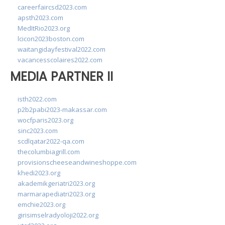
careerfaircsd2023.com
apsth2023.com
MedItRio2023.org
lcicon2023boston.com
waitangidayfestival2022.com
vacancesscolaires2022.com
MEDIA PARTNER II
isth2022.com
p2b2pabi2023-makassar.com
wocfparis2023.org
sinc2023.com
scdlqatar2022-qa.com
thecolumbiagrill.com
provisionscheeseandwineshoppe.com
khedi2023.org
akademikgeriatri2023.org
marmarapediatri2023.org
emchie2023.org
girisimselradyoloji2022.org