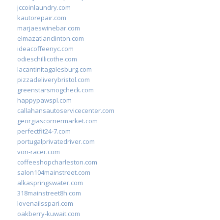
jccoinlaundry.com
kautorepair.com
marjaeswinebar.com
elmazatlanclinton.com
ideacoffeenyc.com
odieschillicothe.com
lacantinitagalesburg.com
pizzadeliverybristol.com
greenstarsmogcheck.com
happypawspl.com
callahansautoservicecenter.com
georgiascornermarket.com
perfectfit24-7.com
portugalprivatedriver.com
von-racer.com
coffeeshopcharleston.com
salon104mainstreet.com
alkaspringswater.com
318mainstreet8h.com
lovenailsspari.com
oakberry-kuwait.com