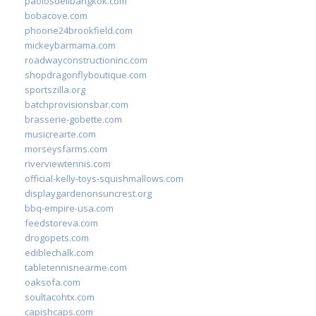
paolosdelibangkok.com
bobacove.com
phoone24brookfield.com
mickeybarmama.com
roadwayconstructioninc.com
shopdragonflyboutique.com
sportszilla.org
batchprovisionsbar.com
brasserie-gobette.com
musicrearte.com
morseysfarms.com
riverviewtennis.com
official-kelly-toys-squishmallows.com
displaygardenonsuncrest.org
bbq-empire-usa.com
feedstoreva.com
drogopets.com
ediblechalk.com
tabletennisnearme.com
oaksofa.com
soultacohtx.com
capishcaps.com