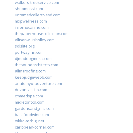
walkers-treeservice.com
shopmossi.com
untamedcollectivesd.com
mxpwellness.com
infernocanine.com
thepaperhousecollection.com
allisonwillisholley.com
solslite.org
portwayinn.com
djmaddogmusic.com
thesoundarchitects.com
allin1roofing.com
keepjudgewebb.com
anatomyofadventure.com
drivancastillo.com
cmmedspa.com
midletontkd.com
gardensandgrills.com
basilfoodwine.com
nikko-tochigi.net
caribbean-corner.com