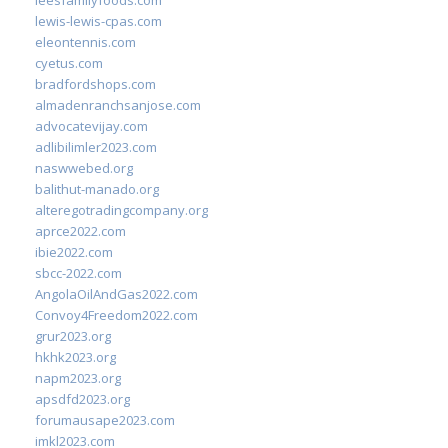
leesfamilyfoods.com
lewis-lewis-cpas.com
eleontennis.com
cyetus.com
bradfordshops.com
almadenranchsanjose.com
advocatevijay.com
adlibilimler2023.com
naswwebed.org
balithut-manado.org
alteregotradingcompany.org
aprce2022.com
ibie2022.com
sbcc-2022.com
AngolaOilAndGas2022.com
Convoy4Freedom2022.com
grur2023.org
hkhk2023.org
napm2023.org
apsdfd2023.org
forumausape2023.com
imkl2023.com