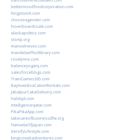
bancodevenezuelaen.com
bettermoodfoodcorporation.com
hingstonnt.com
chooseagender.com
hoverboardssale.com
alaskapolitics.com
stsmp.org
manoelneves.com
mandelaeffectlibrary.com
roselynns.com
balanceyoganj.com
salesforceblogs.com
TrainGames365.com
BaytownEvaCationRentals.com
JabalpurCakeDelivery.com
halobjd.com
intelligenceqatar.com
PikaPikaApp.com
takecareofbusinessdfw.org
HamadaOfJapan.com
VersifyLifestyle.com
kingscreekadventures.com