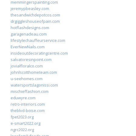
memmingerspainting.com
jeremypbeasley.com
thesandwichdepotcos.com
drgiggleshouseofpain.com
hotflashdesigns.com
garagenadeau.com
lifestylechauffeurservice.com
EverNewNails.com
insideoutdecoratingcentre.com
salvatoresinpoint.com
jovialfloralco.com
johnlscotthometeam.com
u-seehomes.com
watersportslagonissi.com
mischieffashion.com
eduwyre.com
retro-interiors.com
theblvd-boise.com
fpet2023.org
e-smart2022.org
ngrc2022.org