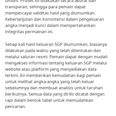
umum. Proses ini dilakukan secara akurat dan
transparan, sehingga para pemain dapat
mempercayai validitas hasil yang diumumkan.
Keberlanjutan dan konsistensi dalam pengeluaran
angka menjadi kunci dalam mempertahankan
integritas permainan ini.
Setiap kali hasil keluaran SGP diumumkan, biasanya
dilakukan pada waktu yang telah ditentukan dan
melalui saluran resmi. Pemain dapat dengan mudah
mengakses informasi tentang keluaran SGP melalui
website atau platform yang menyediakan data
terkini. Ini memberikan kemudahan bagi pemain
untuk melihat angka-angka yang telah keluar
sebelumnya dan membuat analisis untuk taruhan
berikutnya. Semua data yang dirilis dicatat dengan
rapi dalam bentuk tabel untuk memudahkan
pencarian.