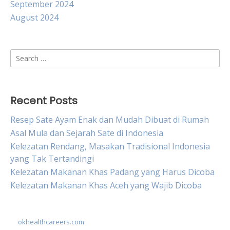
September 2024
August 2024
Search
for:
Recent Posts
Resep Sate Ayam Enak dan Mudah Dibuat di Rumah
Asal Mula dan Sejarah Sate di Indonesia
Kelezatan Rendang, Masakan Tradisional Indonesia
yang Tak Tertandingi
Kelezatan Makanan Khas Padang yang Harus Dicoba
Kelezatan Makanan Khas Aceh yang Wajib Dicoba
okhealthcareers.com