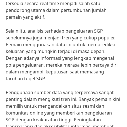
tersedia secara real-time menjadi salah satu
pendorong utama dalam pertumbuhan jumlah
pemain yang aktif.
Selain itu, analisis terhadap pengeluaran SGP
sebelumnya juga menjadi tren yang cukup populer.
Pemain menggunakan data ini untuk memprediksi
keluaran yang mungkin terjadi di masa depan.
Dengan adanya informasi yang lengkap mengenai
pola pengeluaran, mereka merasa lebih percaya diri
dalam mengambil keputusan saat memasang
taruhan togel SGP.
Penggunaan sumber data yang terpercaya sangat
penting dalam mengikuti tren ini. Banyak pemain kini
memilih untuk mengandalkan situs resmi dan
komunitas online yang memberikan pengeluaran
SGP dengan keakuratan tinggi. Peningkatan
transparansi dan aksesibilitas informasi membuat