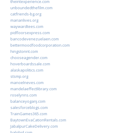
theintexperience.com
unboundedthefilm.com
catfriends-bg.org
marianlives.org
waywardtees.com
pidfloorsexpress.com
bancodevenezuelaen.com
bettermoodfoodcorporation.com
hingstonnt.com
chooseagender.com
hoverboardssale.com
alaskapolitics.com
stsmp.org
manoelneves.com
mandelaeffectlibrary.com
roselynns.com
balanceyoganj.com
salesforceblogs.com
TrainGames365.com
BaytownEvaCationRentals.com
JabalpurCakeDelivery.com
halobjd.com