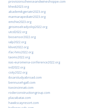
provisionscheeseandwineshoppe.com
khedi2023.org
akademikgeriatri2023.org
marmarapediatri2023.org
emchie2023.org
girisimselradyoloji2022.org
utcd2022.org
biosensor2022.org
ialp2022.org
klivet2022.org
ifac-hms2022.org
taoms2022.org
iias-euromena-conference2022.org
ivd2022.org
csity2022.org
ibsarstudyabroad.com
bennusehgall.com
tsecincinnati.com
roderconstructiongroup.com
plazabatai.com
hawkscayresort.com
hellonquads.com