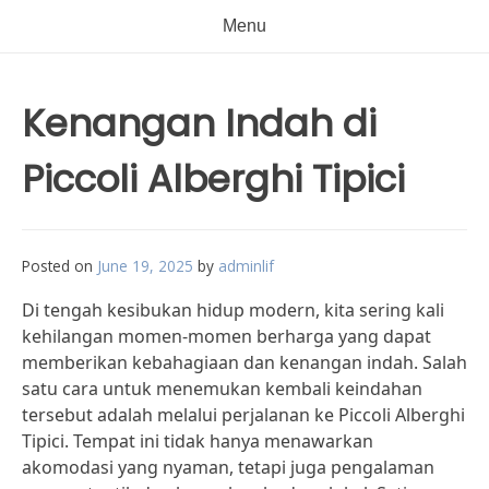
Menu
Kenangan Indah di
Piccoli Alberghi Tipici
Posted on
June 19, 2025
by
adminlif
Di tengah kesibukan hidup modern, kita sering kali
kehilangan momen-momen berharga yang dapat
memberikan kebahagiaan dan kenangan indah. Salah
satu cara untuk menemukan kembali keindahan
tersebut adalah melalui perjalanan ke Piccoli Alberghi
Tipici. Tempat ini tidak hanya menawarkan
akomodasi yang nyaman, tetapi juga pengalaman