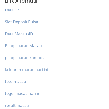
Link Alternatif
Data HK
Slot Deposit Pulsa
Data Macau 4D
Pengeluaran Macau
pengeluaran kamboja
keluaran macau hari ini
toto macau
togel macau hari ini
result macau