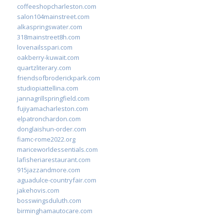
coffeeshopcharleston.com
salon104mainstreet.com
alkaspringswater.com
318mainstreet8h.com
lovenailsspari.com
oakberry-kuwait.com
quartzliterary.com
friendsofbroderickpark.com
studiopiattellina.com
jannagrillspringfield.com
fujiyamacharleston.com
elpatronchardon.com
donglaishun-order.com
fiamc-rome2022.org
mariceworldessentials.com
lafisheriarestaurant.com
915jazzandmore.com
aguadulce-countryfair.com
jakehovis.com
bosswingsduluth.com
birminghamautocare.com