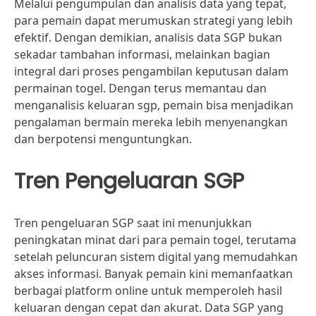
Melalui pengumpulan dan analisis data yang tepat,
para pemain dapat merumuskan strategi yang lebih
efektif. Dengan demikian, analisis data SGP bukan
sekadar tambahan informasi, melainkan bagian
integral dari proses pengambilan keputusan dalam
permainan togel. Dengan terus memantau dan
menganalisis keluaran sgp, pemain bisa menjadikan
pengalaman bermain mereka lebih menyenangkan
dan berpotensi menguntungkan.
Tren Pengeluaran SGP
Tren pengeluaran SGP saat ini menunjukkan
peningkatan minat dari para pemain togel, terutama
setelah peluncuran sistem digital yang memudahkan
akses informasi. Banyak pemain kini memanfaatkan
berbagai platform online untuk memperoleh hasil
keluaran dengan cepat dan akurat. Data SGP yang