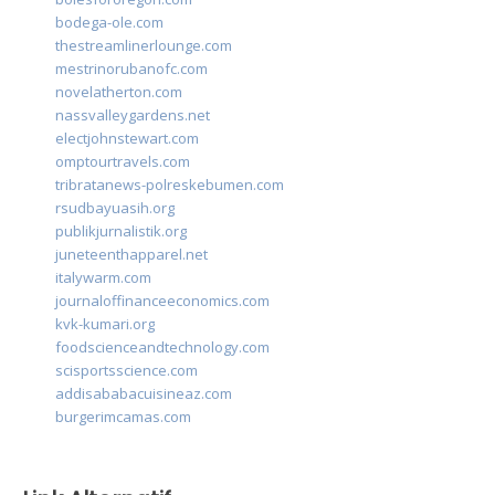
bodega-ole.com
thestreamlinerlounge.com
mestrinorubanofc.com
novelatherton.com
nassvalleygardens.net
electjohnstewart.com
omptourtravels.com
tribratanews-polreskebumen.com
rsudbayuasih.org
publikjurnalistik.org
juneteenthapparel.net
italywarm.com
journaloffinanceeconomics.com
kvk-kumari.org
foodscienceandtechnology.com
scisportsscience.com
addisababacuisineaz.com
burgerimcamas.com