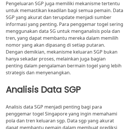
Pengeluaran SGP juga memiliki mekanisme tertentu
untuk memastikan keadilan bagi semua pemain. Data
SGP yang akurat dan terupdate menjadi sumber
informasi yang penting. Para penggemar togel sering
menggunakan data SG untuk menganalisis pola dan
tren, yang dapat membantu mereka dalam memilih
nomor yang akan dipasang di setiap putaran.
Dengan demikian, mekanisme keluaran SGP bukan
hanya sekadar proses, melainkan juga bagian
penting dalam pengalaman bermain togel yang lebih
strategis dan menyenangkan.
Analisis Data SGP
Analisis data SGP menjadi penting bagi para
penggemar togel Singapore yang ingin memahami
pola dan tren keluaran sgp. Data sgp yang akurat
dapat membantu pemain dalam membuat prediksi