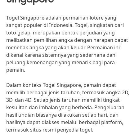
Togel Singapore adalah permainan lotere yang
sangat populer di Indonesia. Togel, singkatan dari
toto gelap, merupakan bentuk perjudian yang
melibatkan pemilihan angka dengan harapan dapat
menebak angka yang akan keluar. Permainan ini
dikenal karena sistemnya yang sederhana dan
peluang kemenangan yang menarik bagi para
pemain.
Dalam konteks Togel Singapore, pemain dapat
memilih berbagai jenis taruhan, termasuk angka 2D,
3D, dan 4D. Setiap jenis taruhan memiliki tingkat
kesulitan dan imbalan yang berbeda. Pengeluaran
hasil undian biasanya dilakukan setiap hari, dan
hasilnya dapat diakses melalui berbagai platform,
termasuk situs resmi penyedia togel.