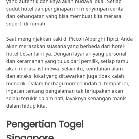
yang autentik dan kaya akan budaya lokal. Setiap
sudut hotel dan penginapan ini menyimpan cerita
dan kehangatan yang bisa membuat kita merasa
seperti di rumah.
Saat menginjakkan kaki di Piccoli Alberghi Tipici, Anda
akan merasakan suasana yang berbeda dari hotel-
hotel besar lainnya. Dengan layanan yang personal
dan keramahan yang tulus dari pemilik, setiap tamu
akan merasa istimewa. Selain itu, keindahan alam
dan atraksi lokal yang ditawarkan juga tidak kalah
menarik. Dalam berbagi momen indah di tempat ini,
ingatan tentang pengalaman tak terlupakan akan
selalu terukir dalam hati, layaknya kenangan manis
dalam hidup kita.
Pengertian Togel
Singapore