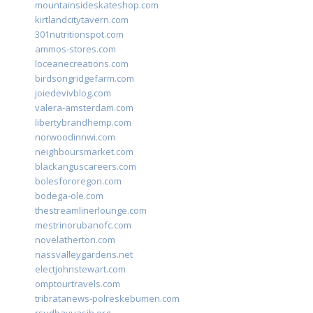
mountainsideskateshop.com
kirtlandcitytavern.com
301nutritionspot.com
ammos-stores.com
loceanecreations.com
birdsongridgefarm.com
joiedevivblog.com
valera-amsterdam.com
libertybrandhemp.com
norwoodinnwi.com
neighboursmarket.com
blackanguscareers.com
bolesfororegon.com
bodega-ole.com
thestreamlinerlounge.com
mestrinorubanofc.com
novelatherton.com
nassvalleygardens.net
electjohnstewart.com
omptourtravels.com
tribratanews-polreskebumen.com