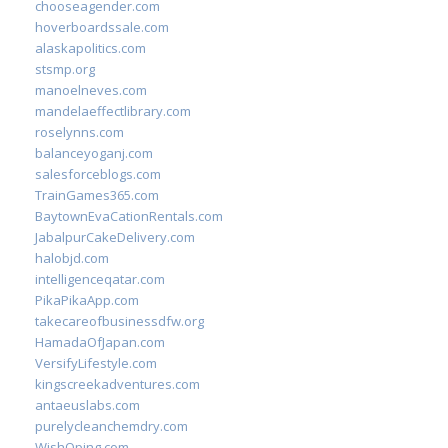
chooseagender.com
hoverboardssale.com
alaskapolitics.com
stsmp.org
manoelneves.com
mandelaeffectlibrary.com
roselynns.com
balanceyoganj.com
salesforceblogs.com
TrainGames365.com
BaytownEvaCationRentals.com
JabalpurCakeDelivery.com
halobjd.com
intelligenceqatar.com
PikaPikaApp.com
takecareofbusinessdfw.org
HamadaOfJapan.com
VersifyLifestyle.com
kingscreekadventures.com
antaeuslabs.com
purelycleanchemdry.com
WishOping.com