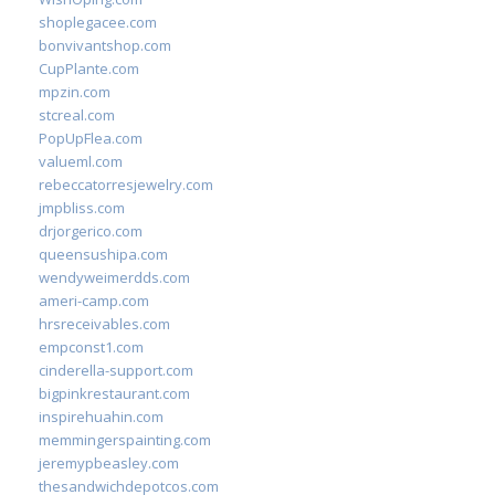
shoplegacee.com
bonvivantshop.com
CupPlante.com
mpzin.com
stcreal.com
PopUpFlea.com
valueml.com
rebeccatorresjewelry.com
jmpbliss.com
drjorgerico.com
queensushipa.com
wendyweimerdds.com
ameri-camp.com
hrsreceivables.com
empconst1.com
cinderella-support.com
bigpinkrestaurant.com
inspirehuahin.com
memmingerspainting.com
jeremypbeasley.com
thesandwichdepotcos.com