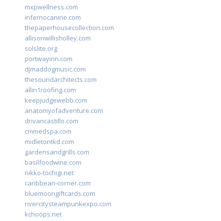
mxpwellness.com
infernocanine.com
thepaperhousecollection.com
allisonwillisholley.com
solslite.org
portwayinn.com
djmaddogmusic.com
thesoundarchitects.com
allin1roofing.com
keepjudgewebb.com
anatomyofadventure.com
drivancastillo.com
cmmedspa.com
midletontkd.com
gardensandgrills.com
basilfoodwine.com
nikko-tochigi.net
caribbean-corner.com
bluemoongiftcards.com
rivercitysteampunkexpo.com
kchoops.net