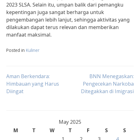
2023 SLSA. Selain itu, umpan balik dari pemangku
kepentingan juga sangat berharga untuk
pengembangan lebih lanjut, sehingga aktivitas yang
dilakukan dapat terus relevan dan memberikan
manfaat maksimal.
Posted in
Kuliner
Post
Aman Berkendara:
BNN Menegaskan:
Himbauan yang Harus
Pengecekan Narkoba
Diingat
Ditegakkan di Imigrasi
navigation
May 2025
M
T
W
T
F
S
S
1
2
3
4