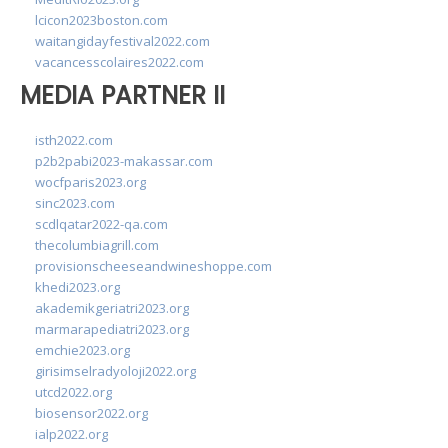
lcicon2023boston.com
waitangidayfestival2022.com
vacancesscolaires2022.com
MEDIA PARTNER II
isth2022.com
p2b2pabi2023-makassar.com
wocfparis2023.org
sinc2023.com
scdlqatar2022-qa.com
thecolumbiagrill.com
provisionscheeseandwineshoppe.com
khedi2023.org
akademikgeriatri2023.org
marmarapediatri2023.org
emchie2023.org
girisimselradyoloji2022.org
utcd2022.org
biosensor2022.org
ialp2022.org