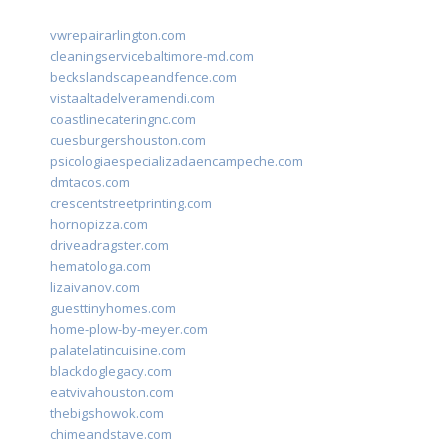
vwrepairarlington.com
cleaningservicebaltimore-md.com
beckslandscapeandfence.com
vistaaltadelveramendi.com
coastlinecateringnc.com
cuesburgershouston.com
psicologiaespecializadaencampeche.com
dmtacos.com
crescentstreetprinting.com
hornopizza.com
driveadragster.com
hematologa.com
lizaivanov.com
guesttinyhomes.com
home-plow-by-meyer.com
palatelatincuisine.com
blackdoglegacy.com
eatvivahouston.com
thebigshowok.com
chimeandstave.com