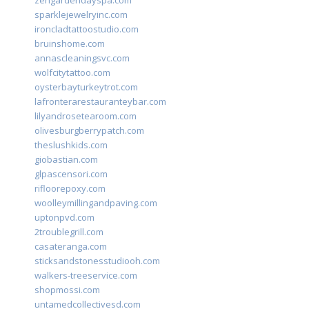
zengardendayspa.com
sparklejewelryinc.com
ironcladtattoostudio.com
bruinshome.com
annascleaningsvc.com
wolfcitytattoo.com
oysterbayturkeytrot.com
lafronterarestauranteybar.com
lilyandrosetearoom.com
olivesburgberrypatch.com
theslushkids.com
giobastian.com
glpascensori.com
rifloorepoxy.com
woolleymillingandpaving.com
uptonpvd.com
2troublegrill.com
casateranga.com
sticksandstonesstudiooh.com
walkers-treeservice.com
shopmossi.com
untamedcollectivesd.com