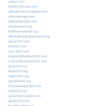
cyetus.com
bradfordshops.com
almadenranchsanjose.com
advocatevijay.com
adlibilimler2023.com
naswwebed.org
balithut-manado.org
alteregotradingcompany.org
aprce2022.com
ibie2022.com
sbcc-2022.com
AngolaOilAndGas2022.com
Convoy4Freedom2022.com
grur2023.org
hkhk2023.org
napm2023.org
apsdfd2023.org
forumausape2023.com
imkl2023.com
careerfaircsd2023.com
apsth2023.com
MedItRio2023.org