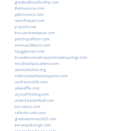
greatwallseafoodny.com
theloverose.com
gabriovoice.com
resinflowart.com
p-sports.net
korsairstreetwear.com
petshopallston.com
avenue26tacos.com
topgglasses.com
broadmoornailsspacoloradosprings.com
missblackpasadena.com
anneskitchen.org
valenciamarketytaqueria.com
reefrecordsllc.com
alawaffle.com
aryouthfishing.com
united-basketball.com
tios-tacos.com
cafecito-satx.com
graduacionviu2023.com
pecanjackstogo.com