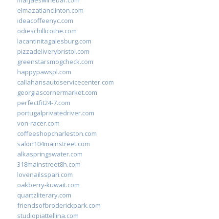
elmazatlanclinton.com
ideacoffeenyc.com
odieschillicothe.com
lacantinitagalesburg.com
pizzadeliverybristol.com
greenstarsmogcheck.com
happypawspl.com
callahansautoservicecenter.com
georgiascornermarket.com
perfectfit24-7.com
portugalprivatedriver.com
von-racer.com
coffeeshopcharleston.com
salon104mainstreet.com
alkaspringswater.com
318mainstreet8h.com
lovenailsspari.com
oakberry-kuwait.com
quartzliterary.com
friendsofbroderickpark.com
studiopiattellina.com