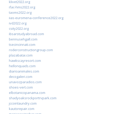
klivet2022.org
ifac-hms2022.org
taoms2022.org
iias-euromena-conference2022.org
ivd2022.org
csity2022.org
ibsarstudyabroad.com
bennusehgall.com
tsecincinnati.com
roderconstructiongroup.com
plazabatai.com
hawkscayresort.com
hellonquads.com
diarioanimales.com
decogaleri.com
unavozparadios.com
shoes-vert.com
elbotanicopanama.com
shadyoaksrockportrvpark.com
jccoinlaundry.com
kautorepair.com
marjaeswinebar.com