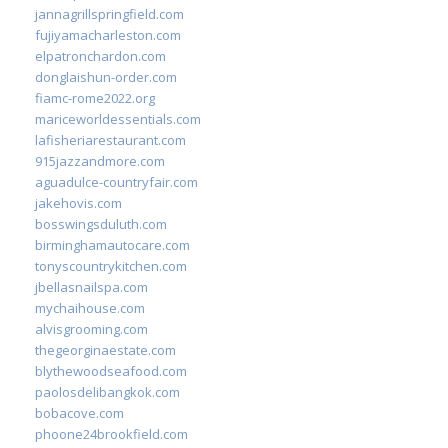
jannagrillspringfield.com
fujiyamacharleston.com
elpatronchardon.com
donglaishun-order.com
fiamc-rome2022.org
mariceworldessentials.com
lafisheriarestaurant.com
915jazzandmore.com
aguadulce-countryfair.com
jakehovis.com
bosswingsduluth.com
birminghamautocare.com
tonyscountrykitchen.com
jbellasnailspa.com
mychaihouse.com
alvisgrooming.com
thegeorginaestate.com
blythewoodseafood.com
paolosdelibangkok.com
bobacove.com
phoone24brookfield.com