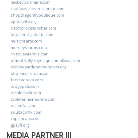
mickeybarmama.com
roadwayconstructioninc.com
shopdragonflyboutique.com
sportszilla.org
batchprovisionsbar.com
brasserie-gobette.com
musicrearte.com
morseysfarms.com
riverviewtennis.com
official-kelly-toys-squishmallows.com
displaygardenonsuncrest.org
bbq-empire-usa.com
feedstoreva.com
drogopets.com
ediblechalk.com
tabletennisnearme.com
oaksofa.com
soultacohtx.com
capishcaps.com
gpsyfl.org
MEDIA PARTNER III