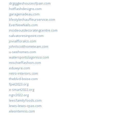
drgiggleshouseofpain.com
hotflashdesigns.com
garagenadeau.com
lifestylechauffeurservice.com
EverNewNails.com
insideoutdecoratingcentre.com
salvatoresinpoint.com
jovialfloralco.com
johnlscotthometeam.com
u-seehomes.com
watersportslagonissi.com
mischieffashion.com
eduwyre.com
retro-interiors.com
theblvd-boise.com
fpet2023.org
e-smart2022.org
ngrc2022.org
leesfamilyfoods.com
lewis-lewis-cpas.com
eleontennis.com