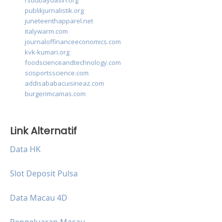
rsudbayuasih.org
publikjurnalistik.org
juneteenthapparel.net
italywarm.com
journaloffinanceeconomics.com
kvk-kumari.org
foodscienceandtechnology.com
scisportsscience.com
addisababacuisineaz.com
burgerimcamas.com
Link Alternatif
Data HK
Slot Deposit Pulsa
Data Macau 4D