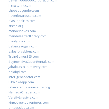
bettermoodfoodcorporation.com
hingstonnt.com
chooseagender.com
hoverboardssale.com
alaskapolitics.com
stsmp.org
manoelneves.com
mandelaeffectlibrary.com
roselynns.com
balanceyoganj.com
salesforceblogs.com
TrainGames365.com
BaytownEvaCationRentals.com
JabalpurCakeDelivery.com
halobjd.com
intelligenceqatar.com
PikaPikaApp.com
takecareofbusinessdfw.org
HamadaOfJapan.com
VersifyLifestyle.com
kingscreekadventures.com
antaeuslabs.com