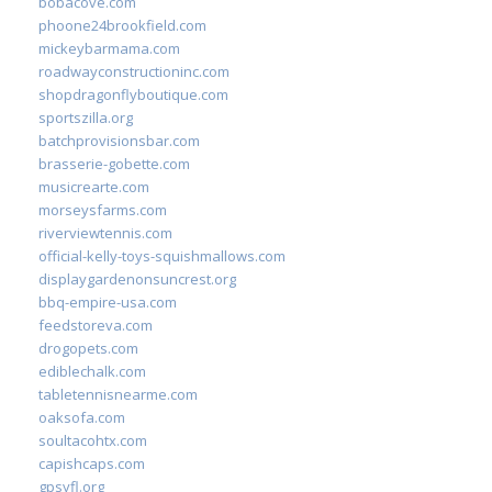
bobacove.com
phoone24brookfield.com
mickeybarmama.com
roadwayconstructioninc.com
shopdragonflyboutique.com
sportszilla.org
batchprovisionsbar.com
brasserie-gobette.com
musicrearte.com
morseysfarms.com
riverviewtennis.com
official-kelly-toys-squishmallows.com
displaygardenonsuncrest.org
bbq-empire-usa.com
feedstoreva.com
drogopets.com
ediblechalk.com
tabletennisnearme.com
oaksofa.com
soultacohtx.com
capishcaps.com
gpsyfl.org