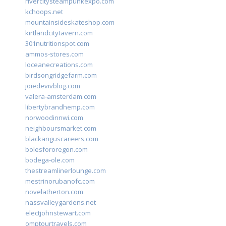
rivercitysteampunkexpo.com
kchoops.net
mountainsideskateshop.com
kirtlandcitytavern.com
301nutritionspot.com
ammos-stores.com
loceanecreations.com
birdsongridgefarm.com
joiedevivblog.com
valera-amsterdam.com
libertybrandhemp.com
norwoodinnwi.com
neighboursmarket.com
blackanguscareers.com
bolesfororegon.com
bodega-ole.com
thestreamlinerlounge.com
mestrinorubanofc.com
novelatherton.com
nassvalleygardens.net
electjohnstewart.com
omptourtravels.com