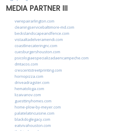
MEDIA PARTNER III
vwrepairarlington.com
cleaningservicebaltimore-md.com
beckslandscapeandfence.com
vistaaltadelveramendi.com
coastlinecateringnc.com
cuesburgershouston.com
psicologiaespecializadaencampeche.com
dmtacos.com
crescentstreetprinting.com
hornopizza.com
driveadragster.com
hematologa.com
lizaivanov.com
guesttinyhomes.com
home-plow-by-meyer.com
palatelatincuisine.com
blackdoglegacy.com
eatvivahouston.com