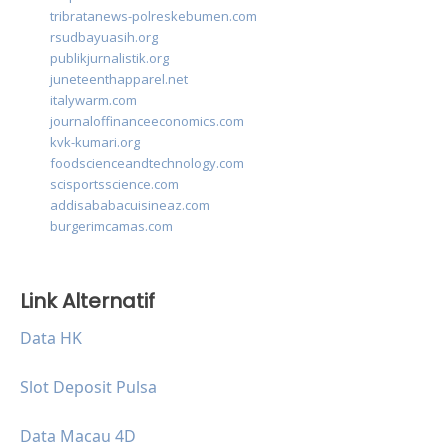
tribratanews-polreskebumen.com
rsudbayuasih.org
publikjurnalistik.org
juneteenthapparel.net
italywarm.com
journaloffinanceeconomics.com
kvk-kumari.org
foodscienceandtechnology.com
scisportsscience.com
addisababacuisineaz.com
burgerimcamas.com
Link Alternatif
Data HK
Slot Deposit Pulsa
Data Macau 4D