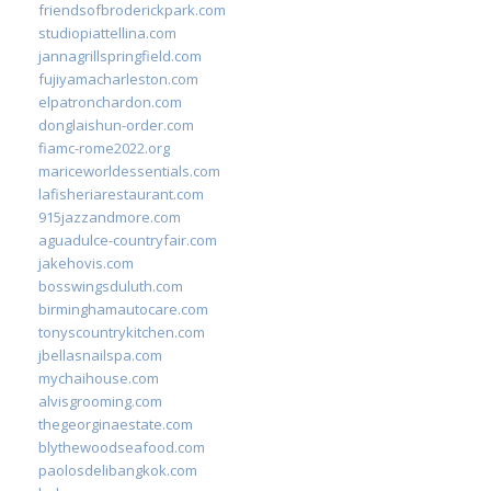
friendsofbroderickpark.com
studiopiattellina.com
jannagrillspringfield.com
fujiyamacharleston.com
elpatronchardon.com
donglaishun-order.com
fiamc-rome2022.org
mariceworldessentials.com
lafisheriarestaurant.com
915jazzandmore.com
aguadulce-countryfair.com
jakehovis.com
bosswingsduluth.com
birminghamautocare.com
tonyscountrykitchen.com
jbellasnailspa.com
mychaihouse.com
alvisgrooming.com
thegeorginaestate.com
blythewoodseafood.com
paolosdelibangkok.com