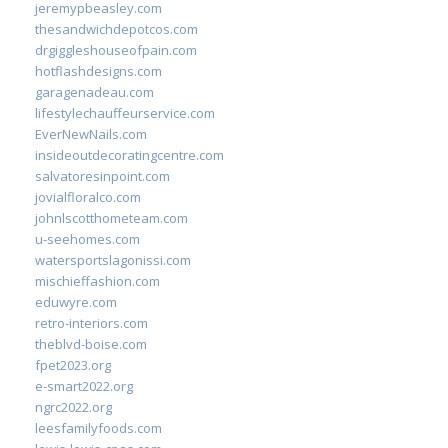
jeremypbeasley.com
thesandwichdepotcos.com
drgiggleshouseofpain.com
hotflashdesigns.com
garagenadeau.com
lifestylechauffeurservice.com
EverNewNails.com
insideoutdecoratingcentre.com
salvatoresinpoint.com
jovialfloralco.com
johnlscotthometeam.com
u-seehomes.com
watersportslagonissi.com
mischieffashion.com
eduwyre.com
retro-interiors.com
theblvd-boise.com
fpet2023.org
e-smart2022.org
ngrc2022.org
leesfamilyfoods.com