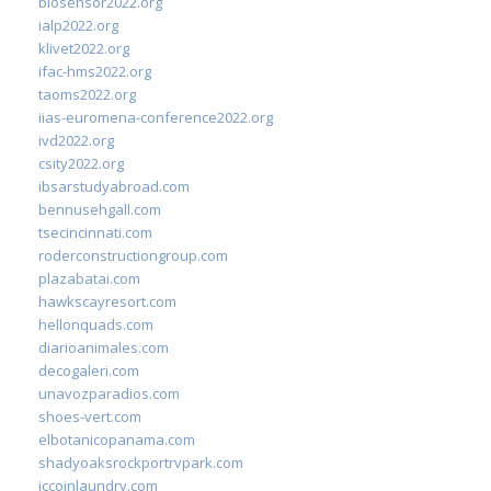
biosensor2022.org
ialp2022.org
klivet2022.org
ifac-hms2022.org
taoms2022.org
iias-euromena-conference2022.org
ivd2022.org
csity2022.org
ibsarstudyabroad.com
bennusehgall.com
tsecincinnati.com
roderconstructiongroup.com
plazabatai.com
hawkscayresort.com
hellonquads.com
diarioanimales.com
decogaleri.com
unavozparadios.com
shoes-vert.com
elbotanicopanama.com
shadyoaksrockportrvpark.com
jccoinlaundry.com