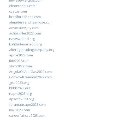
lewis-lewis-cpas.com
eleontennis.com
cyetus.com
bradfordshops.com
almadenranchsanjose.com
advocatevijay.com
adlibilimler2023.com
naswwebed.org
balithut-manado.org
alteregotradingcompany.org
aprce2022.com
ibie2022.com
sbcc-2022.com
AngolaOilAndGas2022.com
Convoy4Freedom2022.com
grur2023.org
hkhk2023.org
napm2023.org
apsdfd2023.org
forumausape2023.com
imkl2023.com
careerfaircsd2023.com