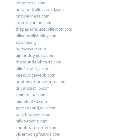
shopmossi.com
untamedcollectivesd.com
mxpwellness.com
infernocanine.com
thepaperhousecollection.com
allisonwillisholley.com
solslite.org
portwayinn.com
djmaddogmusic.com
thesoundarchitects.com
allin1roofing.com
keepjudgewebb.com
anatomyofadventure.com
drivancastillo.com
cmmedspa.com
midletontkd.com
gardensandgrills.com
basilfoodwine.com
nikko-tochigi.net
caribbean-corner.com
bluemoongiftcards.com