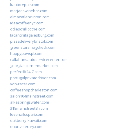
kautorepair.com
marjaeswinebar.com
elmazatlanclinton.com
ideacoffeenyc.com
odieschillicothe.com
lacantinitagalesburg.com
pizzadeliverybristol.com
greenstarsmogcheck.com
happypawspl.com
callahansautoservicecenter.com
georgiascornermarket.com
perfectfit24-7.com
portugalprivatedriver.com
von-racer.com
coffeeshopcharleston.com
salon104mainstreet.com
alkaspringswater.com
318mainstreet8h.com
lovenailsspari.com
oakberry-kuwait.com
quartzliterary.com