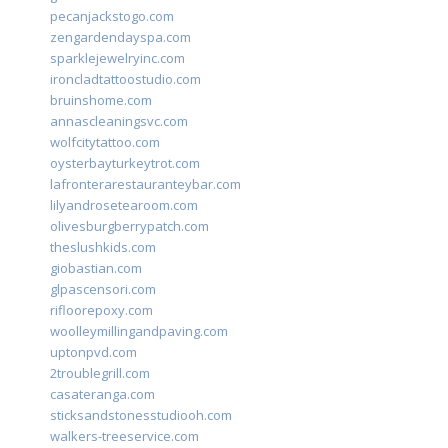
pecanjackstogo.com
zengardendayspa.com
sparklejewelryinc.com
ironcladtattoostudio.com
bruinshome.com
annascleaningsvc.com
wolfcitytattoo.com
oysterbayturkeytrot.com
lafronterarestauranteybar.com
lilyandrosetearoom.com
olivesburgberrypatch.com
theslushkids.com
giobastian.com
glpascensori.com
rifloorepoxy.com
woolleymillingandpaving.com
uptonpvd.com
2troublegrill.com
casateranga.com
sticksandstonesstudiooh.com
walkers-treeservice.com