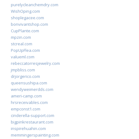
purelycleanchemdry.com
WishOping.com
shoplegacee.com
bonvivantshop.com
CupPlante.com
mpzin.com
stcreal.com
PopUpFlea.com
valueml.com
rebeccatorresjewelry.com
jmpbliss.com
drjorgerico.com
queensushipa.com
wendyweimerdds.com
ameri-camp.com
hrsreceivables.com
empconst1.com
cinderella-support.com
bigpinkrestaurant.com
inspirehuahin.com
memmingerspainting.com