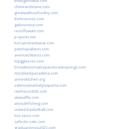
thebigshowok.com
chimeandstave.com
greatwallseafoodny.com
theloverose.com
gabriovoice.com
resinflowart.com
p-sports.net
korsairstreetwear.com
petshopallston.com
avenue26tacos.com
topgglasses.com
broadmoornailsspacoloradosprings.com
missblackpasadena.com
anneskitchen.org
valenciamarketytaqueria.com
reefrecordsllc.com
alawaffle.com
aryouthfishing.com
united-basketball.com
tios-tacos.com
cafecito-satx.com
graduacionviu2023.com