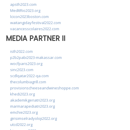
apsth2023.com
MedItRio2023.org
lcicon2023boston.com
waitangidayfestival2022.com
vacancesscolaires2022.com
MEDIA PARTNER II
isth2022.com
p2b2pabi2023-makassar.com
wocfparis2023.org
sinc2023.com
scdlqatar2022-qa.com
thecolumbiagrill.com
provisionscheeseandwineshoppe.com
khedi2023.org
akademikgeriatri2023.org
marmarapediatri2023.org
emchie2023.org
girisimselradyoloji2022.org
utcd2022.org