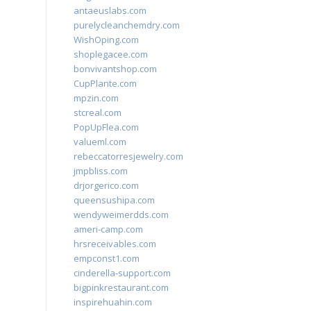
antaeuslabs.com
purelycleanchemdry.com
WishOping.com
shoplegacee.com
bonvivantshop.com
CupPlante.com
mpzin.com
stcreal.com
PopUpFlea.com
valueml.com
rebeccatorresjewelry.com
jmpbliss.com
drjorgerico.com
queensushipa.com
wendyweimerdds.com
ameri-camp.com
hrsreceivables.com
empconst1.com
cinderella-support.com
bigpinkrestaurant.com
inspirehuahin.com