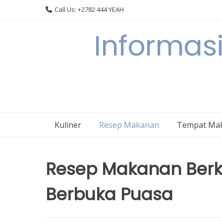
Skip
Call Us: +2782 444 YEAH
to
content
Informasi
Kuliner
Resep Makanan
Tempat Ma
Resep Makanan Berk
Berbuka Puasa