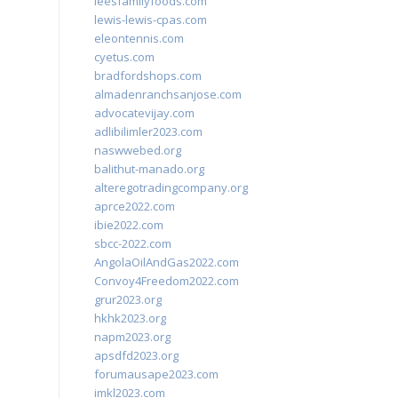
leesfamilyfoods.com
lewis-lewis-cpas.com
eleontennis.com
cyetus.com
bradfordshops.com
almadenranchsanjose.com
advocatevijay.com
adlibilimler2023.com
naswwebed.org
balithut-manado.org
alteregotradingcompany.org
aprce2022.com
ibie2022.com
sbcc-2022.com
AngolaOilAndGas2022.com
Convoy4Freedom2022.com
grur2023.org
hkhk2023.org
napm2023.org
apsdfd2023.org
forumausape2023.com
imkl2023.com