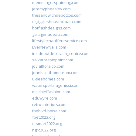
memmingerspainting.com
jeremypbeasley.com
thesandwichdepotcos.com
drgiggleshouseofpain.com
hotflashdesigns.com
garagenadeau.com
lifestylechauffeurservice.com
EverNewNails.com
insideoutdecoratingcentre.com
salvatoresinpoint.com
jovialfloralco.com
johnlscotthometeam.com
u-seehomes.com
watersportslagonissi.com
mischieffashion.com
eduwyre.com
retro-interiors.com
theblvd-boise.com
fpet2023.org
e-smart2022.org
ngrc2022.org