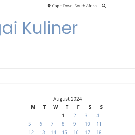
Cape Town, South Africa
ai Kuliner
August 2024
M
T
W
T
F
S
S
1
2
3
4
5
6
7
8
9
10
11
12
13
14
15
16
17
18