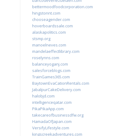
bancodevenezuelaen.com
bettermoodfoodcorporation.com
hingstonnt.com
chooseagender.com
hoverboardssale.com
alaskapolitics.com
stsmp.org
manoelneves.com
mandelaeffectlibrary.com
roselynns.com
balanceyoganj.com
salesforceblogs.com
TrainGames365.com
BaytownEvaCationRentals.com
JabalpurCakeDelivery.com
halobjd.com
intelligenceqatar.com
PikaPikaApp.com
takecareofbusinessdfw.org
HamadaOfJapan.com
VersifyLifestyle.com
kingscreekadventures.com