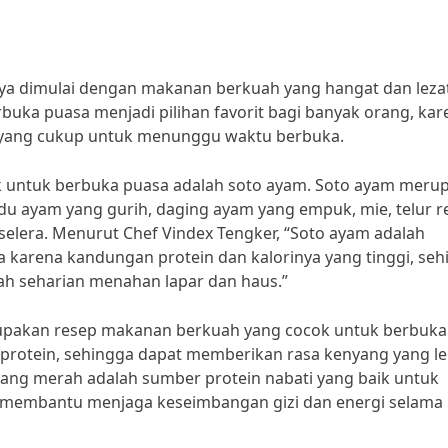
ya dimulai dengan makanan berkuah yang hangat dan lezat
uka puasa menjadi pilihan favorit bagi banyak orang, kar
 yang cukup untuk menunggu waktu berbuka.
k untuk berbuka puasa adalah soto ayam. Soto ayam meru
ldu ayam yang gurih, daging ayam yang empuk, mie, telur r
era. Menurut Chef Vindex Tengker, “Soto ayam adalah
karena kandungan protein dan kalorinya yang tinggi, seh
h seharian menahan lapar dan haus.”
rupakan resep makanan berkuah yang cocok untuk berbuka
 protein, sehingga dapat memberikan rasa kenyang yang le
Kacang merah adalah sumber protein nabati yang baik untuk
t membantu menjaga keseimbangan gizi dan energi selama